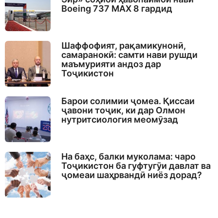
Boeing 737 MAX 8 гардид
Шаффофият, рақамикунонӣ,
самаранокӣ: самти нави рушди
маъмурияти андоз дар
Тоҷикистон
Барои солимии ҷомеа. Қиссаи
ҷавони тоҷик, ки дар Олмон
нутритсиология меомӯзад
На баҳс, балки муколама: чаро
Тоҷикистон ба гуфтугӯи давлат ва
ҷомеаи шаҳрвандӣ ниёз дорад?