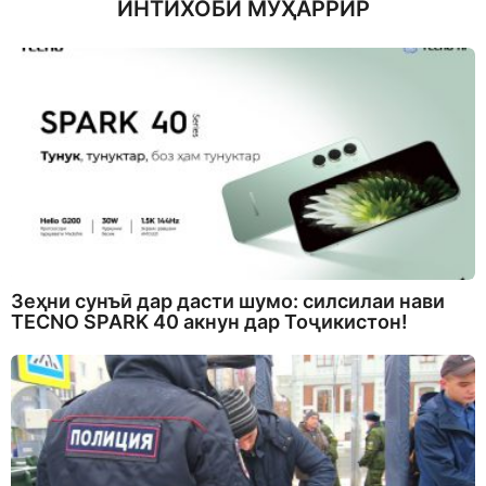
ИНТИХОБИ МУҲАРРИР
Зеҳни сунъӣ дар дасти шумо: силсилаи нави
TECNO SPARK 40 акнун дар Тоҷикистон!