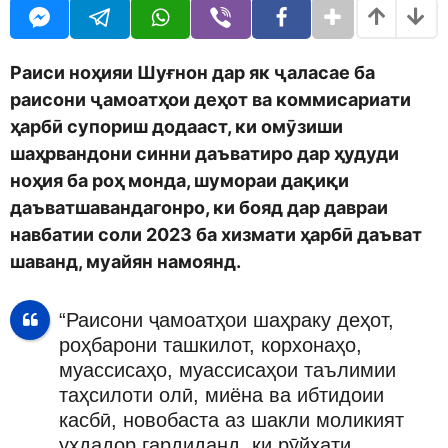
o
r
d
s
m
a
o
g
Раиси ноҳияи Шуғнон дар як ҷаласае ба
n
o
раисони ҷамоатҳои деҳот ва коммисариати
ҳарбӣ супориш додааст, ки омӯзиши
шаҳрвандони синни даъватиро дар ҳудуди
ноҳия ба роҳ монда, шумораи дақиқи
даъватшавандагонро, ки бояд дар давраи
навбатии соли 2023 ба хизмати ҳарбӣ даъват
шаванд, муайян намоянд.
“Раисони ҷамоатҳои шаҳраку деҳот,
роҳбарони ташкилот, корхонаҳо,
муассисаҳо, муассисаҳои таълимии
таҳсилоти олӣ, миёна ва ибтидоии
касбӣ, новобаста аз шакли моликият
уҳдадор гардиданд, ки рӯйхати