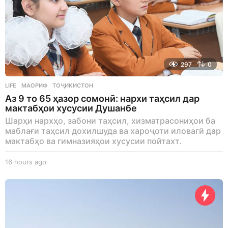
297
0
LIFE
МАОРИФ
,
ТОҶИКИСТОН
Аз 9 то 65 ҳазор сомонӣ: нархи таҳсил дар
мактабҳои хусусии Душанбе
Шарҳи нархҳо, забони таҳсил, хизматрасониҳои ба
маблағи таҳсил дохилшуда ва хароҷоти иловагӣ дар
мактабҳо ва гимназияҳои хусусии пойтахт.
16 hours ago
1
6
h
o
u
r
s