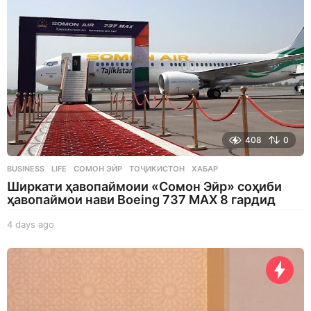
a
g
o
408
0
BUSINESS
,
LIFE
СОМОН ЭЙР
,
ТОҶИКИСТОН
,
ХАБАР
Ширкати ҳавопаймоии «Сомон Эйр» соҳиби
ҳавопаймои нави Boeing 737 MAX 8 гардид
4 days ago
4
d
a
y
s
a
g