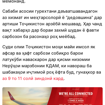
мемонанд.
Сабаби асосии гурехтани даъватшавандагон
аз хизмат ин меҳтарсолорӣ ё “дедовшина” дар
артиши Тоҷикистон арзёбӣ мешавад. Ҳар чанд
вақт хабарҳо дар бораи захмӣ шудан ё фавти
сарбозон ба расонаҳо роҳ меёбад.
Суди олии Тоҷикистон моҳи майи имсол як
афсар ва ҳафт сарбози собиқро барои
латукӯби наваскарон дар қисми низомии
Нерӯҳои марзбонии КДАМ, ки навораш ба
шабакаҳои иҷтимоӣ роҳ ёфта буд, гунаҳкор ва
аз 9 то 11 солӣ зиндонӣ кард
.