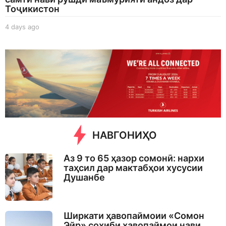
Тоҷикистон
4 days ago
4
d
a
y
s
a
g
o
НАВГОНИҲО
Аз 9 то 65 ҳазор сомонӣ: нархи
таҳсил дар мактабҳои хусусии
Душанбе
Ширкати ҳавопаймоии «Сомон
Эйр» соҳиби ҳавопаймои нави