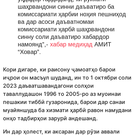
шаҳрвандони синни даъватиро ба
комиссариати ҳарбии ноҳия пешниҳод
ва дар асоси даъватномаи
комиссариати ҳарбӣ шаҳрвандони
синну соли даъватиро хабардор
намоянд”,-
хабар медиҳад
АМИТ
“Ховар”.
Кори дигаре, ки раисону ҷамоатҳо барои
иҷрои он масъул шуданд, ин то 1 октябри соли
2023 даъватшавандагони солҳои
таваллудашон 1996 то 2005-ро аз муоинаи
пешакии тиббӣ гузаронида, барои дар санаи
муайяншуда ба хизмати ҳарбӣ равон намудани
онҳо тадбирҳои зарурӣ андешанд.
Ин дар ҳолест, ки аксаран дар рӯзи аввали