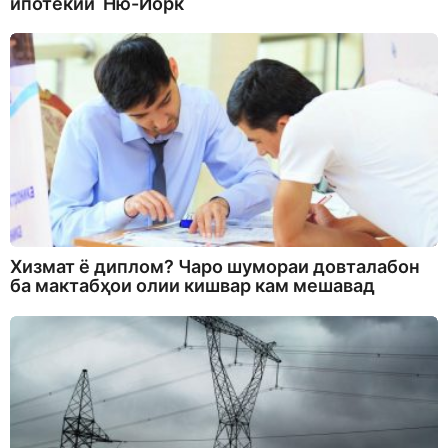
ипотекии Ню-Йорк
Хизмат ё диплом? Чаро шумораи довталабон
ба мактабҳои олии кишвар кам мешавад