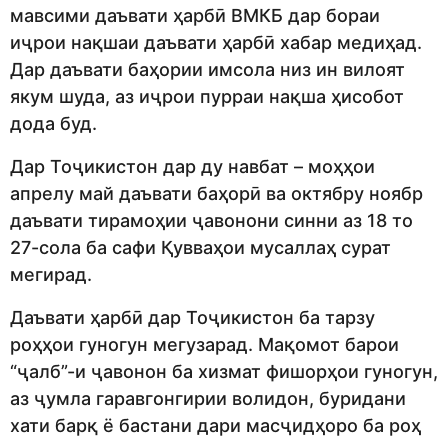
мавсими даъвати ҳарбӣ ВМКБ дар бораи
иҷрои нақшаи даъвати ҳарбӣ хабар медиҳад.
Дар даъвати баҳории имсола низ ин вилоят
якум шуда, аз иҷрои пурраи нақша ҳисобот
дода буд.
Дар Тоҷикистон дар ду навбат – моҳҳои
апрелу май даъвати баҳорӣ ва октябру ноябр
даъвати тирамоҳии ҷавонони синни аз 18 то
27-сола ба сафи Қувваҳои мусаллаҳ сурат
мегирад.
Даъвати ҳарбӣ дар Тоҷикистон ба тарзу
роҳҳои гуногун мегузарад. Мақомот барои
“ҷалб”-и ҷавонон ба хизмат фишорҳои гуногун,
аз ҷумла гаравгонгирии волидон, буридани
хати барқ ё бастани дари масҷидҳоро ба роҳ