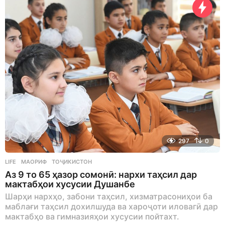
g
o
297
0
LIFE
МАОРИФ
,
ТОҶИКИСТОН
Аз 9 то 65 ҳазор сомонӣ: нархи таҳсил дар
мактабҳои хусусии Душанбе
Шарҳи нархҳо, забони таҳсил, хизматрасониҳои ба
маблағи таҳсил дохилшуда ва хароҷоти иловагӣ дар
мактабҳо ва гимназияҳои хусусии пойтахт.