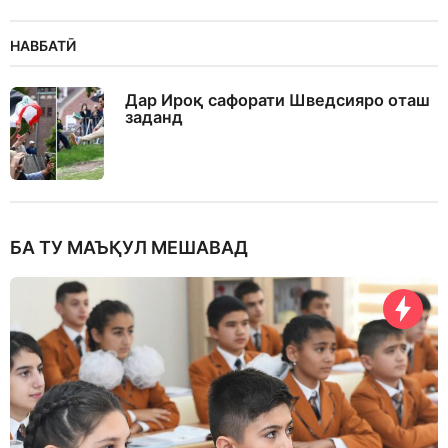
НАВБАТӢ
Дар Ироқ сафорати Шведсияро оташ
заданд
БА ТУ МАЪҚУЛ МЕШАВАД