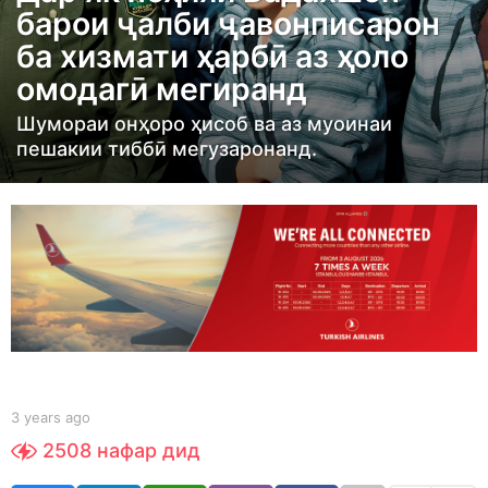
барои ҷалби ҷавонписарон
r
ба хизмати ҳарбӣ аз ҳоло
s
омодагӣ мегиранд
a
g
Шумораи онҳоро ҳисоб ва аз муоинаи
o
пешакии тиббӣ мегузаронанд.
3
y
e
a
r
s
a
g
o
b
3 years ago
3
y
y
2508
нафар дид
S
e
h
a