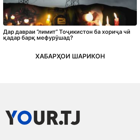
Дар давраи “лимит” Тоҷикистон ба хориҷа чӣ
қадар барқ мефурӯшад?
ХАБАРҲОИ ШАРИКОН