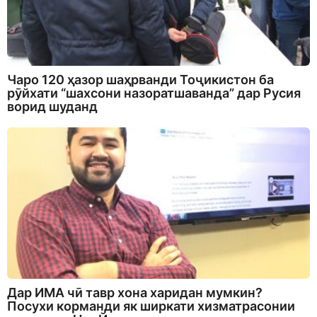
Чаро 120 ҳазор шаҳрванди Тоҷикистон ба
рӯйхати “шахсони назоратшаванда” дар Русия
ворид шуданд
Дар ИМА чӣ тавр хона харидан мумкин?
Посухи корманди як ширкати хизматрасонии