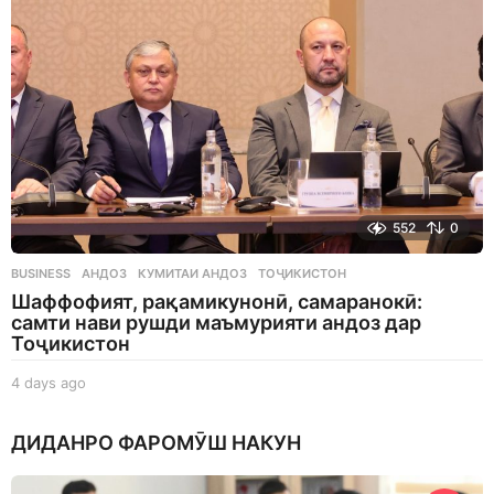
o
552
0
BUSINESS
АНДОЗ
,
КУМИТАИ АНДОЗ
,
ТОҶИКИСТОН
Шаффофият, рақамикунонӣ, самаранокӣ:
самти нави рушди маъмурияти андоз дар
Тоҷикистон
4 days ago
4
d
a
ДИДАНРО ФАРОМӮШ НАКУН
y
s
a