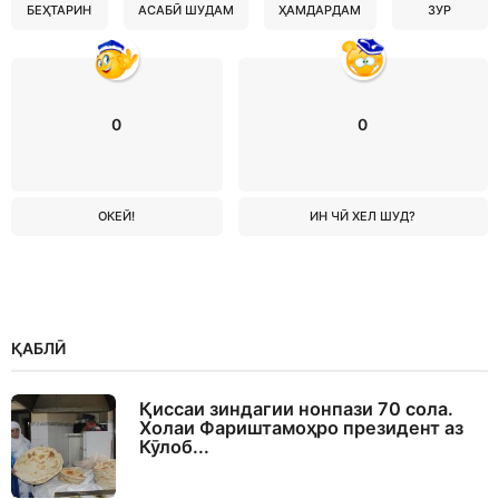
БЕҲТАРИН
АСАБӢ ШУДАМ
ҲАМДАРДАМ
ЗУР
0
0
ОКЕЙ!
ИН ЧӢ ХЕЛ ШУД?
ҚАБЛӢ
Қиссаи зиндагии нонпази 70 сола.
Холаи Фариштамоҳро президент аз
Кӯлоб...