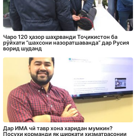
Чаро 120 ҳазор шаҳрванди Тоҷикистон ба
рӯйхати “шахсони назоратшаванда” дар Русия
ворид шуданд
Дар ИМА чӣ тавр хона харидан мумкин?
Посухи корманди як ширкати хизматрасонии