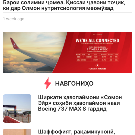
Барои солимии ҷомеа. Қиссаи ҷавони тоҷик,
ки дар Олмон нутритсиология меомӯзад
1 week ago
1
w
e
e
k
a
g
o
НАВГОНИҲО
Ширкати ҳавопаймоии «Сомон
Эйр» соҳиби ҳавопаймои нави
Boeing 737 MAX 8 гардид
Шаффофият, рақамикунонӣ,