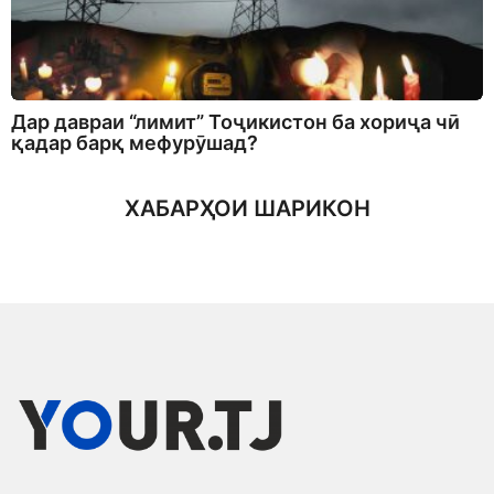
Дар давраи “лимит” Тоҷикистон ба хориҷа чӣ
қадар барқ мефурӯшад?
ХАБАРҲОИ ШАРИКОН