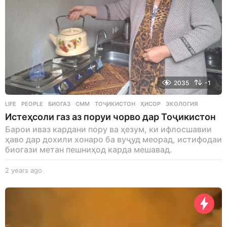
2035
-1
LIFE
,
PEOPLE
БИОГАЗ
,
СММ
,
ТОҶИКИСТОН
,
ҲИСОР
,
ЭКОЛОГИЯ
Истеҳсоли газ аз поруи чорво дар Тоҷикистон
Барои иваз кардани пору ва ҳезум, ки ифлосшавии
ҳаво дар дохили хонаро ба вуҷуд меорад, истифодаи
биогази метан пешниҳод карда мешавад.
2 years ago
2
y
e
a
r
s