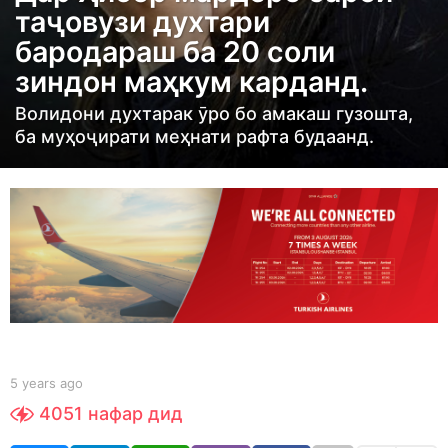
таҷовузи духтари
r
бародараш ба 20 соли
s
зиндон маҳкум карданд.
a
g
Волидони духтарак ӯро бо амакаш гузошта,
o
ба муҳоҷирати меҳнати рафта будаанд.
5
y
e
a
r
s
a
g
o
b
5 years ago
5
y
y
4051
нафар дид
t
e
a
a