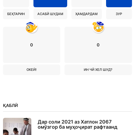
БЕҲТАРИН
АСАБӢ ШУДАМ
ҲАМДАРДАМ
ЗУР
0
0
ОКЕЙ!
ИН ЧӢ ХЕЛ ШУД?
ҚАБЛӢ
Дар соли 2021 аз Хатлон 2067
омӯзгор ба муҳоҷират рафтаанд