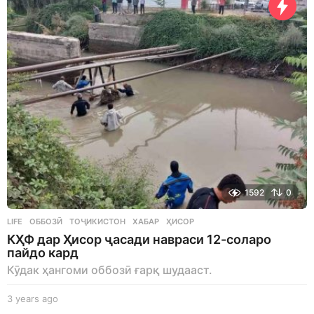
r
s
a
g
o
1592
0
LIFE
ОББОЗӢ
,
ТОҶИКИСТОН
,
ХАБАР
,
ҲИСОР
КҲФ дар Ҳисор ҷасади навраси 12-соларо
пайдо кард
Кӯдак ҳангоми оббозӣ ғарқ шудааст.
3 years ago
3
y