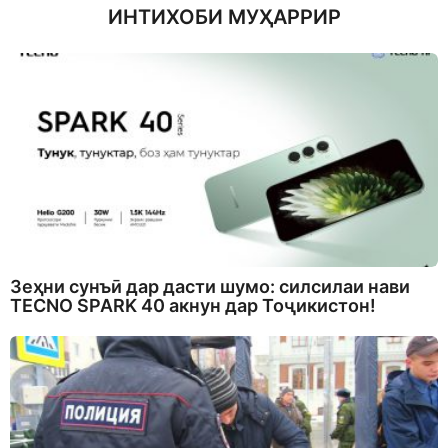
ИНТИХОБИ МУҲАРРИР
Зеҳни сунъӣ дар дасти шумо: силсилаи нави
TECNO SPARK 40 акнун дар Тоҷикистон!