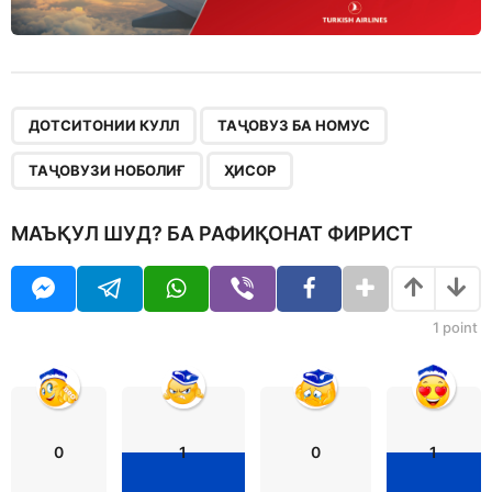
,
,
,
ДОТСИТОНИИ КУЛЛ
ТАҶОВУЗ БА НОМУС
ТАҶОВУЗИ НОБОЛИҒ
ҲИСОР
МАЪҚУЛ ШУД? БА РАФИҚОНАТ ФИРИСТ
1
point
0
1
0
1