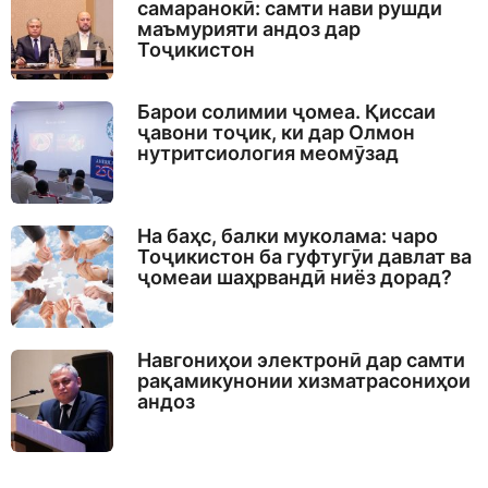
самаранокӣ: самти нави рушди
маъмурияти андоз дар
Тоҷикистон
Барои солимии ҷомеа. Қиссаи
ҷавони тоҷик, ки дар Олмон
нутритсиология меомӯзад
На баҳс, балки муколама: чаро
Тоҷикистон ба гуфтугӯи давлат ва
ҷомеаи шаҳрвандӣ ниёз дорад?
Навгониҳои электронӣ дар самти
рақамикунонии хизматрасониҳои
андоз