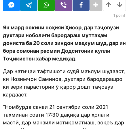
j
r
e
s
d
a
1
point
i
g
t
o
Як мард сокини ноҳияи Ҳисор, дар таҷовузи
o
духтари ноболиғи бародараш муттаҳам
r
дониста ба 20 соли зиндон маҳкум шуд, дар ин
бора сомонаи расмии Додситонии кулли
Тоҷикистон хабар медиҳад.
Дар натиҷаи тафтишоти судӣ маълум шудааст,
ки Нозимҷон Саминов, духтари бародарашро
ки зери парастории ӯ қарор дошт таҷовуз
кардааст.
“Номбурда санаи 21 сентябри соли 2021
тахминан соати 17:30 дақиқа дар ҳолати
мастӣ, дар манзили истиқоматиаш, воқеъ дар