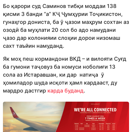
Бо қарори суд Саминов тибқи моддаи 138
қисми 3 банди “а” КҶ Ҷумҳурии Тоҷикистон,
гунаҳгор дониста, ба ӯ ҷазои маҳрум сохтан аз
озодӣ ба муҳлати 20 сол бо адо намудани
ҷазо дар колонияии слоҳии дорои низомаш
сахт таъйин намуданд.
Як моҳ пеш кормандони ВКД – и вилояти Суғд
ба гумони таҷовуз ба номуси ноболиғи 13
сола аз Истаравшан, ки дар натиҷа ӯ
ҳомиладор шуда исқоти ҳамл кардааст, ду
мардро дастгир
карда буданд
.