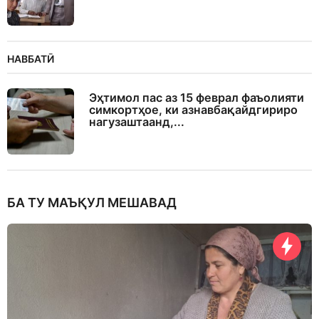
НАВБАТӢ
Эҳтимол пас аз 15 феврал фаъолияти
симкортҳое, ки азнавбақайдгириро
нагузаштаанд,...
БА ТУ МАЪҚУЛ МЕШАВАД