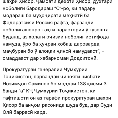
шаҳри Ҳисор, ҷамоати деҳоти Ҳисор, духтари
ноболиғи бародараш “С”-ро, ки падару
модараш ба муҳоҷирати меҳнатӣ ба
Федератсияи Россия рафта, фарзанди
ноболиғашонро таҳти парастории ӯ гузошта
буданд, аз ҳолати оҷизии ноболиғ истифода
намуда, ӯро ба ҳуҷраи хобаш дароварда,
маҷбуран бо ӯ алоқаи ҷинсӣ намудааст”, –
омаддааст дар хабарномаи Додситонӣ.
Прокуратураи генералии Ҷумҳурии
Тоҷикистон, парвандаи ҷиноятӣ нисбати
Нозимҷон Саминов бо моддаи 138 қисми 3
банди “а” КҶ Ҷумҳурии Тоҷикистон, ки
тафтишоти он аз тарафи прокуратураи шаҳри
Ҳисор ба анҷом расонида шуда буд, дар Суди
Олӣ баррасӣ кард.