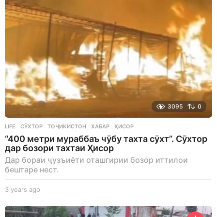
a
g
o
3095
0
LIFE
СӮХТОР
,
ТОҶИКИСТОН
,
ХАБАР
,
ҲИСОР
“400 метри мураббаъ чӯбу тахта сӯхт”. Сӯхтор
дар бозори тахтаи Ҳисор
Дар бораи ҷузъиёти оташгирии бозор иттилои
бештаре нест.
3 years ago
3
y
e
a