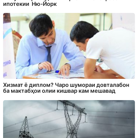
ипотекии Ню-Йорк
Хизмат ё диплом? Чаро шумораи довталабон
ба мактабҳои олии кишвар кам мешавад