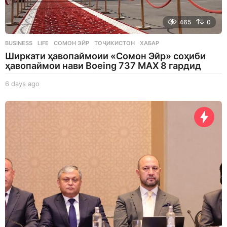
465
0
BUSINESS
,
LIFE
СОМОН ЭЙР
,
ТОҶИКИСТОН
,
ХАБАР
Ширкати ҳавопаймоии «Сомон Эйр» соҳиби
ҳавопаймои нави Boeing 737 MAX 8 гардид
6 days ago
6
d
a
y
s
a
g
o