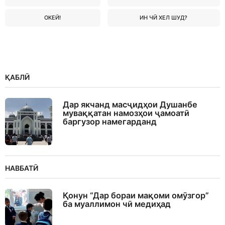
ОКЕЙ!
ИН ЧӢ ХЕЛ ШУД?
ҚАБЛӢ
Дар якчанд масҷидҳои Душанбе
муваққатан намозҳои ҷамоатӣ
баргузор намегарданд
НАВБАТӢ
Қонун “Дар бораи мақоми омӯзгор”
ба муаллимон чӣ медиҳад