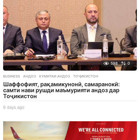
o
598
0
BUSINESS
АНДОЗ
,
КУМИТАИ АНДОЗ
,
ТОҶИКИСТОН
Шаффофият, рақамикунонӣ, самаранокӣ:
самти нави рушди маъмурияти андоз дар
Тоҷикистон
6 days ago
6
d
a
y
s
a