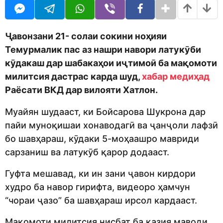
o
n
d
t
m
h
o
s
Ҷавонзани 21- солаи сокини ноҳияи
n
a
Темурмалик пас аз нашри навори латукӯби
g
кӯдакаш дар шабакаҳои иҷтимоӣ ба мақомоти
o
милитсия дастрас карда шуд,
хабар медиҳад
Раёсати ВКД дар вилояти Хатлон.
Муайян шудааст, ки Бойсарова Шукрона дар
пайи муноқишаи хонаводагӣ ва ҷанҷоли лафзӣ
бо шавҳараш, кӯдаки 5-моҳаашро мавриди
сарзаниш ва латукӯб қарор додааст.
Гуфта мешавад, ки ин зани ҷавон кирдори
худро ба навор гирифта, видеоро ҳамчун
“чораи ҷазо” ба шавҳараш ирсол кардааст.
Мақомоти милитсия нисбат ба қазия маводи