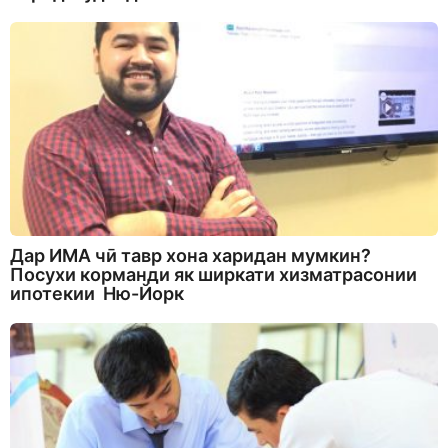
Дар ИМА чӣ тавр хона харидан мумкин?
Посухи корманди як ширкати хизматрасонии
ипотекии Ню-Йорк