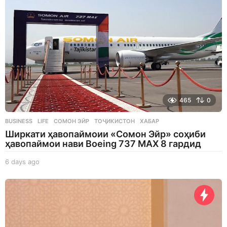
465
0
BUSINESS
,
LIFE
СОМОН ЭЙР
,
ТОҶИКИСТОН
,
ХАБАР
Ширкати ҳавопаймоии «Сомон Эйр» соҳиби
ҳавопаймои нави Boeing 737 MAX 8 гардид
6 days ago
6
d
a
y
s
a
g