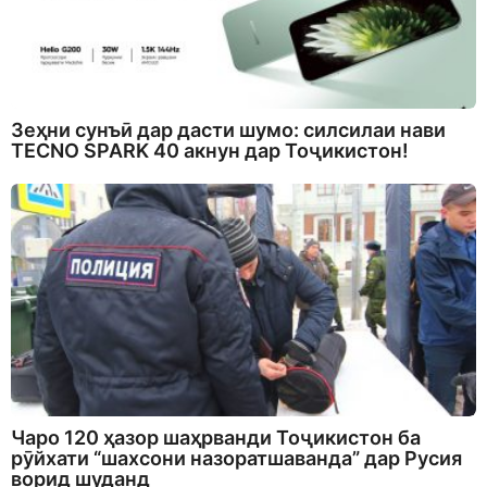
Зеҳни сунъӣ дар дасти шумо: силсилаи нави
TECNO SPARK 40 акнун дар Тоҷикистон!
Чаро 120 ҳазор шаҳрванди Тоҷикистон ба
рӯйхати “шахсони назоратшаванда” дар Русия
ворид шуданд