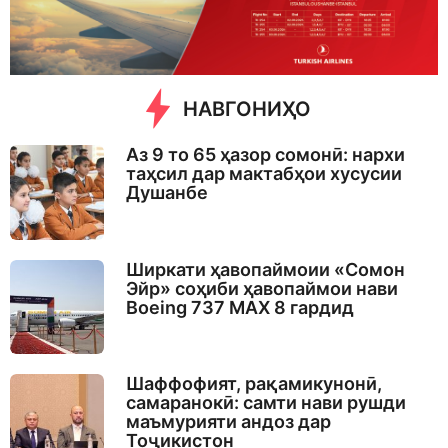
g
o
НАВГОНИҲО
Аз 9 то 65 ҳазор сомонӣ: нархи
таҳсил дар мактабҳои хусусии
Душанбе
Ширкати ҳавопаймоии «Сомон
Эйр» соҳиби ҳавопаймои нави
Boeing 737 MAX 8 гардид
Шаффофият, рақамикунонӣ,
самаранокӣ: самти нави рушди
маъмурияти андоз дар
Тоҷикистон