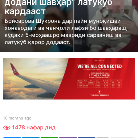
додани шавҳар” латукӯб
t
кардааст
h
s
Бойсарова Шукрона дар пайи муноқишаи
a
хонаводагӣ ва ҷанҷоли лафзӣ бо шавҳараш,
g
кӯдаки 5-моҳаашро мавриди сарзаниш ва
латукӯб қарор додааст.
o
1
0
m
o
n
t
h
s
a
b
10 months ago
1
y
0
g
1478
нафар дид
S
m
o
h
o