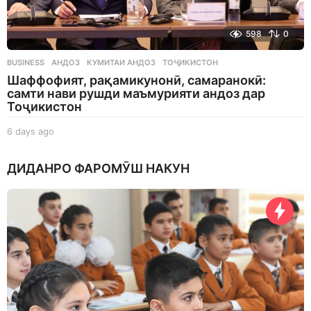
598
0
BUSINESS
АНДОЗ
,
КУМИТАИ АНДОЗ
,
ТОҶИКИСТОН
Шаффофият, рақамикунонӣ, самаранокӣ:
самти нави рушди маъмурияти андоз дар
Тоҷикистон
6 days ago
6
d
a
ДИДАНРО ФАРОМӮШ НАКУН
y
s
a
g
o