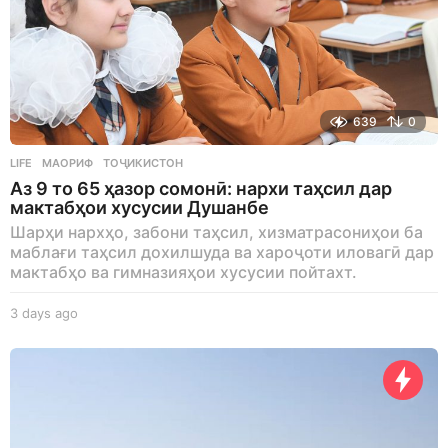
639
0
LIFE
МАОРИФ
,
ТОҶИКИСТОН
Аз 9 то 65 ҳазор сомонӣ: нархи таҳсил дар
мактабҳои хусусии Душанбе
Шарҳи нархҳо, забони таҳсил, хизматрасониҳои ба
маблағи таҳсил дохилшуда ва хароҷоти иловагӣ дар
мактабҳо ва гимназияҳои хусусии пойтахт.
3 days ago
3
d
a
y
s
a
g
o