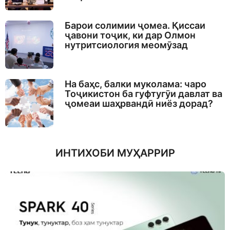
Барои солимии ҷомеа. Қиссаи
ҷавони тоҷик, ки дар Олмон
нутритсиология меомӯзад
На баҳс, балки муколама: чаро
Тоҷикистон ба гуфтугӯи давлат ва
ҷомеаи шаҳрвандӣ ниёз дорад?
ИНТИХОБИ МУҲАРРИР