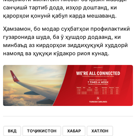
санҷишӣ тартиб дода, изҳор доштанд, ки
қарорҳои қонунӣ қабул карда мешаванд.
Ҳамзамон, бо модар суҳбатҳои профилактикӣ
гузаронида шуда, ба ӯ ҳушдор додаанд, ки
минбаъд аз кирдорҳои зиддиҳуқуқӣ худдорӣ
намояд ва ҳуқуқи кӯдакро риоя кунад.
,
,
,
ВКД
ТОҶИКИСТОН
ХАБАР
ХАТЛОН