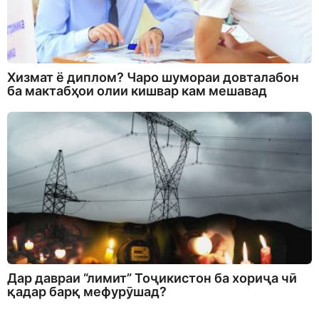
Хизмат ё диплом? Чаро шумораи довталабон
ба мактабҳои олии кишвар кам мешавад
Дар давраи “лимит” Тоҷикистон ба хориҷа чӣ
қадар барқ мефурӯшад?