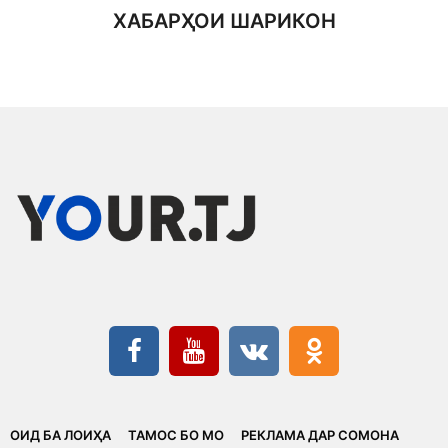
ХАБАРҲОИ ШАРИКОН
ОИД БА ЛОИҲА
ТАМОС БО МО
РЕКЛАМА ДАР СОМОНА