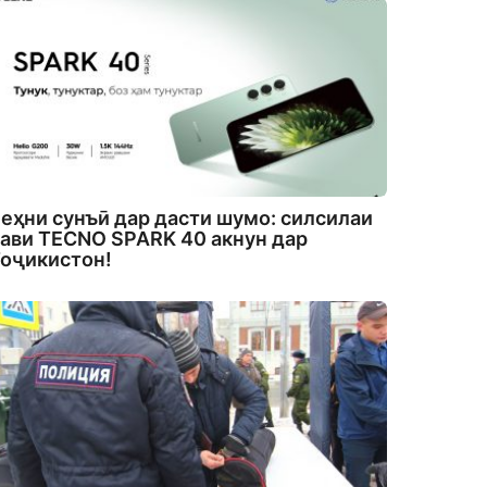
еҳни сунъӣ дар дасти шумо: силсилаи
ави TECNO SPARK 40 акнун дар
оҷикистон!