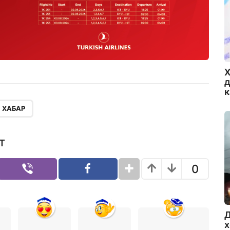
Х
д
ХАБАР
Т
0
Д
х