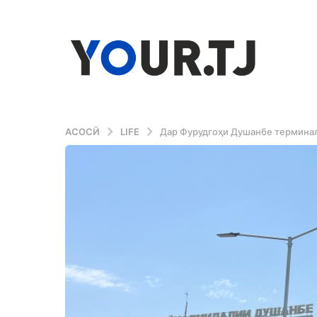
АСОСӢ
LIFE
Дар Фурудгоҳи Душанбе терминал