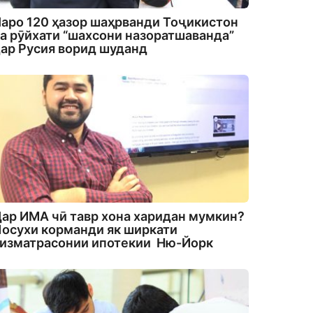
аро 120 ҳазор шаҳрванди Тоҷикистон
а рӯйхати “шахсони назоратшаванда”
ар Русия ворид шуданд
ар ИМА чӣ тавр хона харидан мумкин?
осухи корманди як ширкати
изматрасонии ипотекии Ню-Йорк