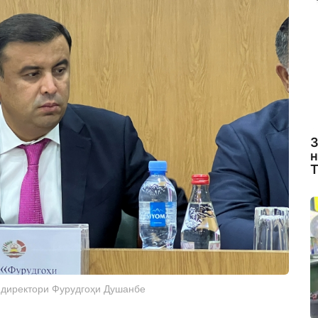
З
н
Т
директори Фурудгоҳи Душанбе