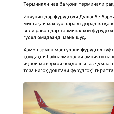
Терминали нав ба ҷойи терминали рақ
Инчунин дар фурудгоҳи Душанбе баро
минтақаи махсус ҷараён дорад ва қар
соли равон дар терминалҳои фурудгоҳ
гусел омадаанд, манъ шуд.
Ҳамон замон масъулони фурудгоҳ гуфта
қоидаҳои байналмилалии амнияти парв
иҷрои меъёрҳои беҳдоштӣ, аз ҷумла, 
тоза нигоҳ доштани фурудгоҳ” гирифта