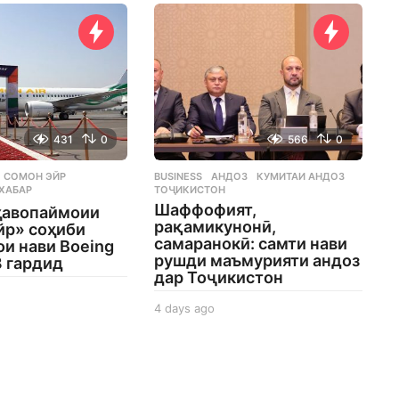
431
0
566
0
СОМОН ЭЙР
,
BUSINESS
АНДОЗ
,
КУМИТАИ АНДОЗ
,
,
ХАБАР
ТОҶИКИСТОН
Шаффофият,
ҳавопаймоии
рақамикунонӣ,
йр» соҳиби
самаранокӣ: самти нави
и нави Boeing
рушди маъмурияти андоз
8 гардид
дар Тоҷикистон
4 days ago
4
d
a
y
s
a