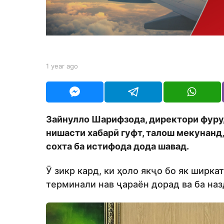
a
g
o
b
1 year ago
1
y
y
S
e
h
a
o
r
d
a
Зайнулло Шарифзода, директори фуру
m
g
o
нишасти хабарӣ гуфт, талош мекунанд,
o
n
сохта ба истифода дода шавад.
Ӯ зикр кард, ки ҳоло якҷо бо як ширка
терминали нав ҷараён дорад ва ба наз