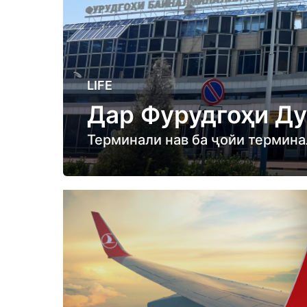
1
LIFE
y
Дар Фурудгоҳи Ду
e
a
Терминали нав ба ҷойи термина
r
a
g
o
1
y
e
a
r