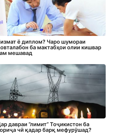
измат ё диплом? Чаро шумораи
овталабон ба мактабҳои олии кишвар
кам мешавад
ар давраи “лимит” Тоҷикистон ба
ориҷа чӣ қадар барқ мефурӯшад?