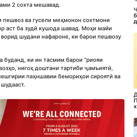
ами 2 сохта мешавад.
Ч
б
и пешвоз ва гусели меҳмонон сохтмони
д
ор аст ба зудӣ кушода шавад. Моҳи майи
 ворид шудани нафароне, ки барои пешвозу
 буданд, ки ин тасмим барои “риояи
озҳо, нигоҳ доштани тартиби ҷамъиятӣ,
пешгирии паҳншавии бемориҳои сироятӣ ва
 шудааст.
Д
П
х