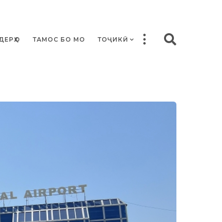
ДЕРҲО
ТАМОС БО МО
ТОҶИКӢ