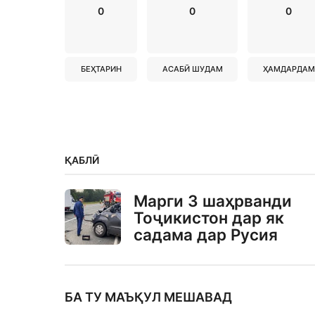
0
0
0
БЕҲТАРИН
АСАБӢ ШУДАМ
ҲАМДАРДАМ
ҚАБЛӢ
Марги 3 шаҳрванди
Тоҷикистон дар як
садама дар Русия
БА ТУ МАЪҚУЛ МЕШАВАД