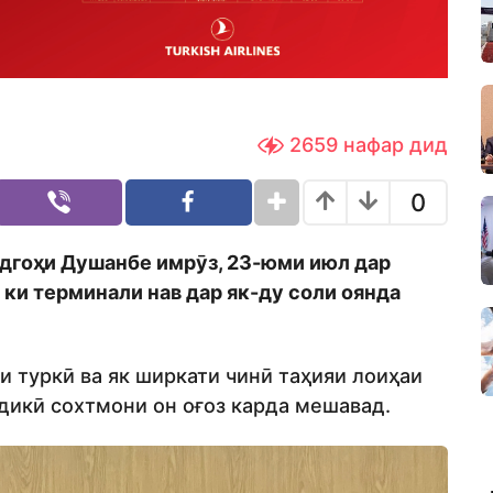
2659
нафар дид
0
дгоҳи Душанбе имрӯз, 23-юми июл дар
 ки терминали нав дар як-ду соли оянда
ти туркӣ ва як ширкати чинӣ таҳияи лоиҳаи
дикӣ сохтмони он оғоз карда мешавад.