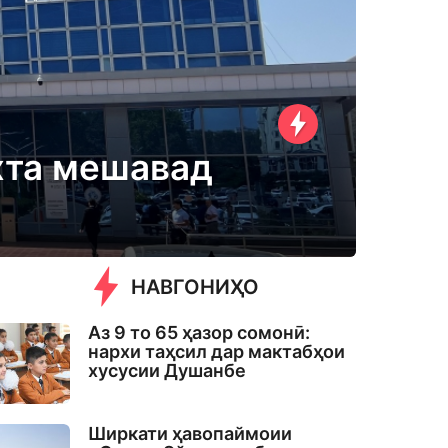
хта мешавад
НАВГОНИҲО
Аз 9 то 65 ҳазор сомонӣ:
нархи таҳсил дар мактабҳои
хусусии Душанбе
Ширкати ҳавопаймоии