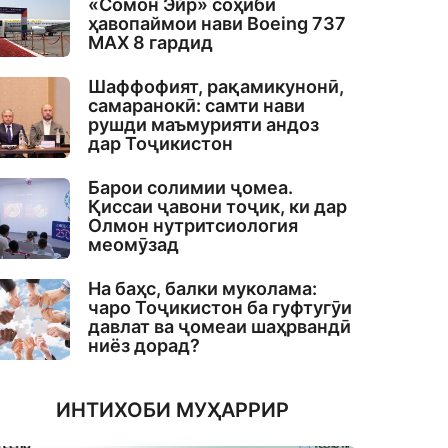
«Сомон Эйр» соҳиби
ҳавопаймои нави Boeing 737
MAX 8 гардид
Шаффофият, рақамикунонӣ,
самаранокӣ: самти нави
рушди маъмурияти андоз
дар Тоҷикистон
Барои солимии ҷомеа.
Қиссаи ҷавони тоҷик, ки дар
Олмон нутритсиология
меомӯзад
На баҳс, балки муколама:
чаро Тоҷикистон ба гуфтугӯи
давлат ва ҷомеаи шаҳрвандӣ
ниёз дорад?
ИНТИХОБИ МУҲАРРИР