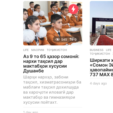
545
0
LIFE
МАОРИФ
,
ТОҶИКИСТОН
BUSINESS
,
LIFE
ТОҶИКИСТОН
Аз 9 то 65 ҳазор сомонӣ:
Ширкати 
нархи таҳсил дар
«Сомон Э
мактабҳои хусусии
ҳавопаймо
Душанбе
737 MAX 
Шарҳи нархҳо, забони
таҳсил, хизматрасониҳои ба
4 days ago
4
маблағи таҳсил дохилшуда
d
ва хароҷоти иловагӣ дар
a
мактабҳо ва гимназияҳои
y
хусусии пойтахт.
s
a
g
1 day ago
1