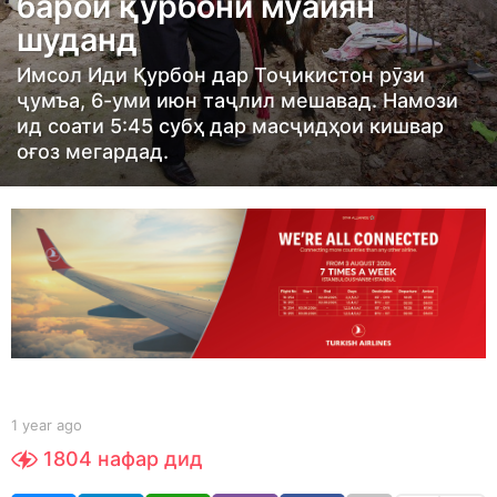
барои қурбонӣ муайян
r
шуданд
a
g
Имсол Иди Қурбон дар Тоҷикистон рӯзи
o
ҷумъа, 6-уми июн таҷлил мешавад. Намози
ид соати 5:45 субҳ дар масҷидҳои кишвар
1
оғоз мегардад.
y
e
a
r
a
g
o
b
1 year ago
1
y
y
1804
нафар дид
S
e
h
a