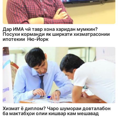
Дар ИМА чӣ тавр хона харидан мумкин?
Посухи корманди як ширкати хизматрасонии
ипотекии Ню-Йорк
Хизмат ё диплом? Чаро шумораи довталабон
ба мактабҳои олии кишвар кам мешавад