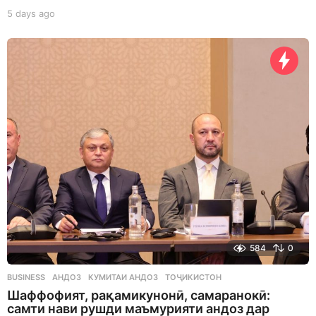
5 days ago
5
d
a
y
s
a
g
o
584
0
BUSINESS
АНДОЗ
,
КУМИТАИ АНДОЗ
,
ТОҶИКИСТОН
Шаффофият, рақамикунонӣ, самаранокӣ:
самти нави рушди маъмурияти андоз дар