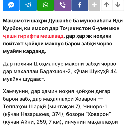
o
r
d
a
m
g
o
o
Мақомоти шаҳри Душанбе ба муносибати Иди
n
Қурбон, ки имсол дар Тоҷикистон 6-уми июн
ҷашн гирифта мешавад
, дар ҳар як ноҳияи
пойтахт ҷойҳои махсус барои забҳи чорво
муайян карданд.
Дар ноҳияи Шоҳмансур макони забҳи чорво
дар маҳаллаи Бадахшон-2, кӯчаи Шукуҳӣ 44
муайян шудааст.
Ҳамчунин, дар ҳамин ноҳия ҷойҳои дигар
барои забҳ дар маҳаллаҳои Ховарон —
Теппаҳои Шарқӣ (минтақаи 7), Чиноро-1
(кӯчаи Назаршоев, 374), бозори “Ховарон”
(кӯчаи Айни, 259, 7 км), инчунин маҳаллаҳои