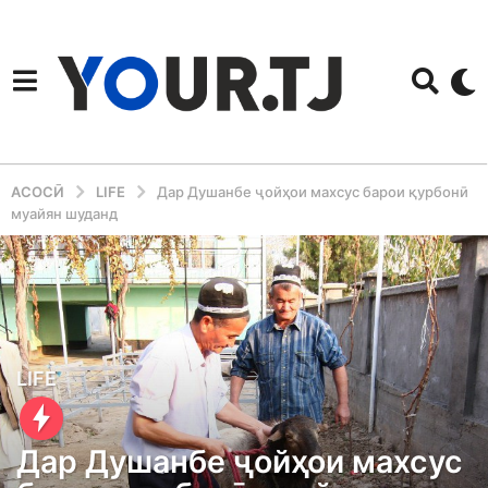
АСОСӢ
LIFE
Дар Душанбе ҷойҳои махсус барои қурбонӣ
муайян шуданд
1
LIFE
y
e
Дар Душанбе ҷойҳои махсус
a