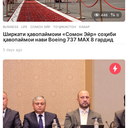
446
0
BUSINESS
,
LIFE
СОМОН ЭЙР
,
ТОҶИКИСТОН
,
ХАБАР
Ширкати ҳавопаймоии «Сомон Эйр» соҳиби
ҳавопаймои нави Boeing 737 MAX 8 гардид
5 days ago
5
d
a
y
s
a
g
o