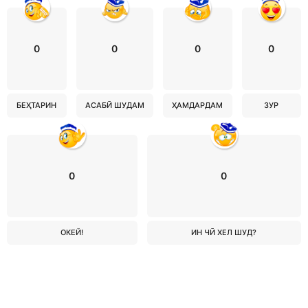
0
0
0
0
БЕҲТАРИН
АСАБӢ ШУДАМ
ҲАМДАРДАМ
ЗУР
0
0
ОКЕЙ!
ИН ЧӢ ХЕЛ ШУД?