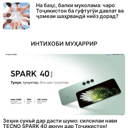
На баҳс, балки муколама: чаро
Тоҷикистон ба гуфтугӯи давлат ва
ҷомеаи шаҳрвандӣ ниёз дорад?
ИНТИХОБИ МУҲАРРИР
Зеҳни сунъӣ дар дасти шумо: силсилаи нави
TECNO SPARK 40 акнун дар Тоҷикистон!