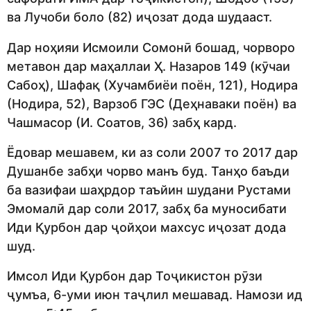
ва Лучоби боло (82) иҷозат дода шудааст.
Дар ноҳияи Исмоили Сомонӣ бошад, чорворо
метавон дар маҳаллаи Ҳ. Назаров 149 (кӯчаи
Сабоҳ), Шафақ (Хучамбиёи поён, 121), Нодира
(Нодира, 52), Варзоб ГЭС (Деҳнаваки поён) ва
Чашмасор (И. Соатов, 36) забҳ кард.
Ёдовар мешавем, ки аз соли 2007 то 2017 дар
Душанбе забҳи чорво манъ буд. Танҳо баъди
ба вазифаи шаҳрдор таъйин шудани Рустами
Эмомалӣ дар соли 2017, забҳ ба муносибати
Иди Қурбон дар ҷойҳои махсус иҷозат дода
шуд.
Имсол Иди Қурбон дар Тоҷикистон рӯзи
ҷумъа, 6-уми июн таҷлил мешавад. Намози ид