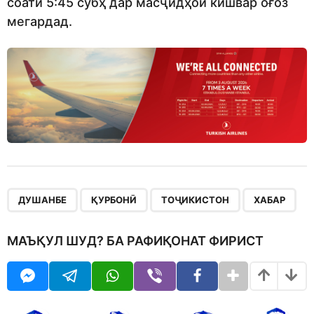
соати 5:45 субҳ дар масҷидҳои кишвар оғоз
мегардад.
,
,
,
ДУШАНБЕ
ҚУРБОНӢ
ТОҶИКИСТОН
ХАБАР
МАЪҚУЛ ШУД? БА РАФИҚОНАТ ФИРИСТ