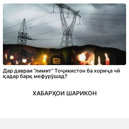
Дар давраи “лимит” Тоҷикистон ба хориҷа чӣ
қадар барқ мефурӯшад?
ХАБАРҲОИ ШАРИКОН