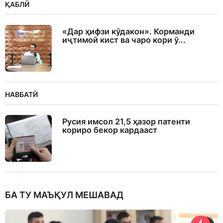
ҚАБЛӢ
«Дар ҳифзи кӯдакон». Корманди
иҷтимоӣ кист ва чаро кори ӯ...
НАВБАТӢ
Русия имсол 21,5 ҳазор патенти
кориро бекор кардааст
БА ТУ МАЪҚУЛ МЕШАВАД