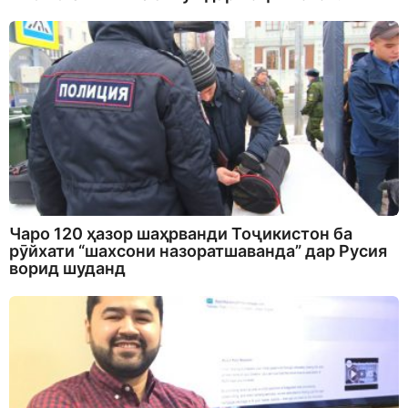
Чаро 120 ҳазор шаҳрванди Тоҷикистон ба
рӯйхати “шахсони назоратшаванда” дар Русия
ворид шуданд