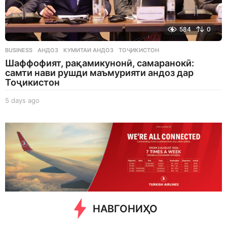
584
0
BUSINESS
АНДОЗ
,
КУМИТАИ АНДОЗ
,
ТОҶИКИСТОН
Шаффофият, рақамикунонӣ, самаранокӣ:
самти нави рушди маъмурияти андоз дар
Тоҷикистон
5 days ago
5
d
a
y
s
a
g
o
НАВГОНИҲО