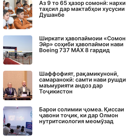
Аз 9 то 65 ҳазор сомонӣ: нархи
таҳсил дар мактабҳои хусусии
Душанбе
Ширкати ҳавопаймоии «Сомон
Эйр» соҳиби ҳавопаймои нави
Boeing 737 MAX 8 гардид
Шаффофият, рақамикунонӣ,
самаранокӣ: самти нави рушди
маъмурияти андоз дар
Тоҷикистон
Барои солимии ҷомеа. Қиссаи
ҷавони тоҷик, ки дар Олмон
нутритсиология меомӯзад