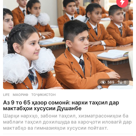
589
0
LIFE
МАОРИФ
,
ТОҶИКИСТОН
Аз 9 то 65 ҳазор сомонӣ: нархи таҳсил дар
мактабҳои хусусии Душанбе
Шарҳи нархҳо, забони таҳсил, хизматрасониҳои ба
маблағи таҳсил дохилшуда ва хароҷоти иловагӣ дар
мактабҳо ва гимназияҳои хусусии пойтахт.