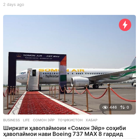
2 days ago
2
d
a
y
s
a
g
o
446
0
BUSINESS
,
LIFE
СОМОН ЭЙР
,
ТОҶИКИСТОН
,
ХАБАР
Ширкати ҳавопаймоии «Сомон Эйр» соҳиби
ҳавопаймои нави Boeing 737 MAX 8 гардид