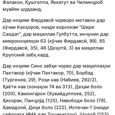
Фалакон, Қуштеппа, Яккатут ва Чилмеҳроб
муайян шудаанд.
Дар ноҳияи Фирдавсӣ чорворо метавон дар
кӯчаи Кахҳоров, назди корхонаи “Шири
Саодат”, дар маҳаллаи Гулбутта, инчунин дар
микроноҳияҳои 63 (кӯчаи Фирдавсӣ, 99), 65
(Фирдавсӣ, 35), 46 (Деҳотӣ, 3) ва маҳаллаи
Крупский забҳ кард.
Дар ноҳияи Сино забҳи чорво дар маҳаллаҳои
Пахтакор (кӯчаи Пахтакор, 70), Борбад
(Тургенев, 29), Роҳи нав (Набиев, 292/2),
Ҳаёти нав (хонаҳои 74 ва 313), Деҳаи боло
(200), Камонгарон (Хувайдуллоев, 252),
Ҳисорак, Панҷрӯд (125), Навободи боло (79),
Ҳамадонӣ, Деҳи боло (222), Испечак-1 (назди
сафорати ИМА дар Тоҷикистон), Шодоб (153)