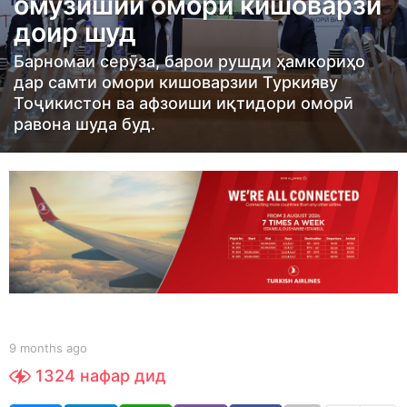
омӯзишии омори кишоварзӣ
t
доир шуд
h
s
Барномаи серӯза, барои рушди ҳамкориҳо
a
дар самти омори кишоварзии Туркияву
Тоҷикистон ва афзоиши иқтидори оморӣ
g
равона шуда буд.
o
9
m
o
n
t
h
s
a
b
g
9 months ago
9
y
m
o
1324
нафар дид
S
o
h
n