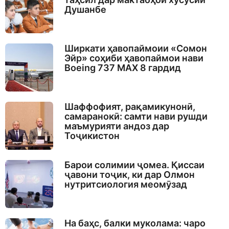
Душанбе
Ширкати ҳавопаймоии «Сомон
Эйр» соҳиби ҳавопаймои нави
Boeing 737 MAX 8 гардид
Шаффофият, рақамикунонӣ,
самаранокӣ: самти нави рушди
маъмурияти андоз дар
Тоҷикистон
Барои солимии ҷомеа. Қиссаи
ҷавони тоҷик, ки дар Олмон
нутритсиология меомӯзад
На баҳс, балки муколама: чаро