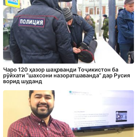
Чаро 120 ҳазор шаҳрванди Тоҷикистон ба
рӯйхати “шахсони назоратшаванда” дар Русия
ворид шуданд