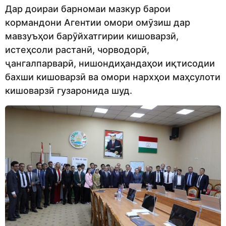
Дар доираи барномаи мазкур барои
кормандони Агентии омори омӯзиш дар
мавзуъҳои барӯйхатгирии кишоварзӣ,
истеҳсоли растанӣ, чорводорӣ,
ҷангалпарварӣ, нишондиҳандаҳои иқтисодии
бахши кишоварзӣ ва омори нархҳои маҳсулоти
кишоварзӣ гузаронида шуд.