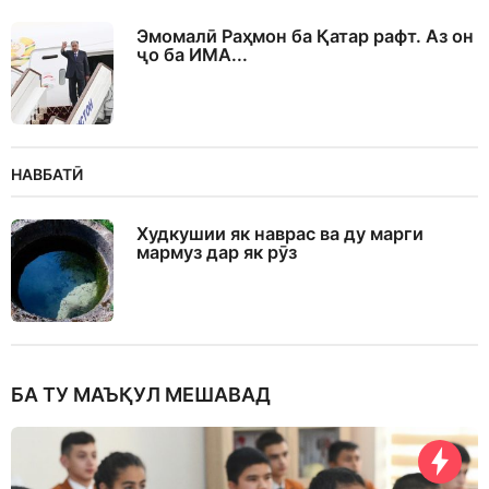
Эмомалӣ Раҳмон ба Қатар рафт. Аз он
ҷо ба ИМА...
НАВБАТӢ
Худкушии як наврас ва ду марги
мармуз дар як рӯз
БА ТУ МАЪҚУЛ МЕШАВАД