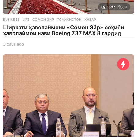
387
0
BUSINESS
,
LIFE
СОМОН ЭЙР
,
ТОҶИКИСТОН
,
ХАБАР
Ширкати ҳавопаймоии «Сомон Эйр» соҳиби
ҳавопаймои нави Boeing 737 MAX 8 гардид
3 days ago
3
d
a
y
s
a
g
o