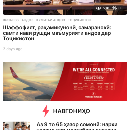
538
0
BUSINESS
АНДОЗ
,
КУМИТАИ АНДОЗ
,
ТОҶИКИСТОН
Шаффофият, рақамикунонӣ, самаранокӣ:
самти нави рушди маъмурияти андоз дар
Тоҷикистон
3 days ago
3
d
a
y
s
a
g
o
НАВГОНИҲО
Аз 9 то 65 ҳазор сомонӣ: нархи
таҳсил дар мактабҳои хусусии