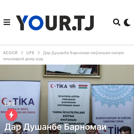
АСОСӢ
LIFE
Дар Душанбе Барномаи омӯзишии омори
кишоварзӣ доир шуд
9
LIFE
m
o
Дар Душанбе Барномаи
n