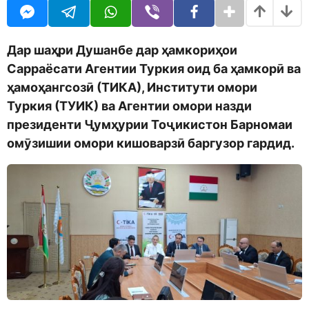
o
t
d
h
m
s
o
a
Дар шаҳри Душанбе дар ҳамкориҳои
n
g
Сарраёсати Агентии Туркия оид ба ҳамкорӣ ва
o
ҳамоҳангсозӣ (ТИКА), Институти омори
Туркия (ТУИК) ва Агентии омори назди
президенти Ҷумҳурии Тоҷикистон Барномаи
омӯзишии омори кишоварзӣ баргузор гардид.