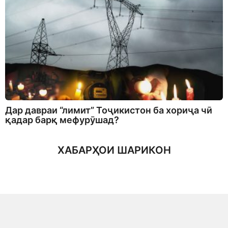
Дар давраи “лимит” Тоҷикистон ба хориҷа чӣ
қадар барқ мефурӯшад?
ХАБАРҲОИ ШАРИКОН