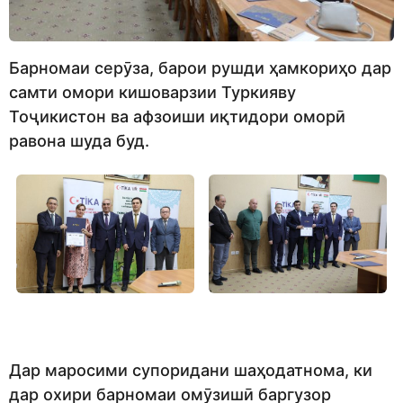
Барномаи серӯза, барои рушди ҳамкориҳо дар
самти омори кишоварзии Туркияву
Тоҷикистон ва афзоиши иқтидори оморӣ
равона шуда буд.
Дар маросими супоридани шаҳодатнома, ки
дар охири барномаи омӯзишӣ баргузор