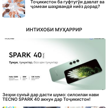
Тоҷикистон ба гуфтугӯи давлат ва
ҷомеаи шаҳрвандӣ ниёз дорад?
ИНТИХОБИ МУҲАРРИР
Зеҳни сунъӣ дар дасти шумо: силсилаи нави
TECNO SPARK 40 акнун дар Тоҷикистон!