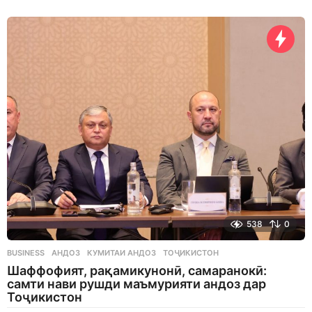
d
a
y
s
a
g
o
538
0
BUSINESS
АНДОЗ
,
КУМИТАИ АНДОЗ
,
ТОҶИКИСТОН
Шаффофият, рақамикунонӣ, самаранокӣ:
самти нави рушди маъмурияти андоз дар
Тоҷикистон