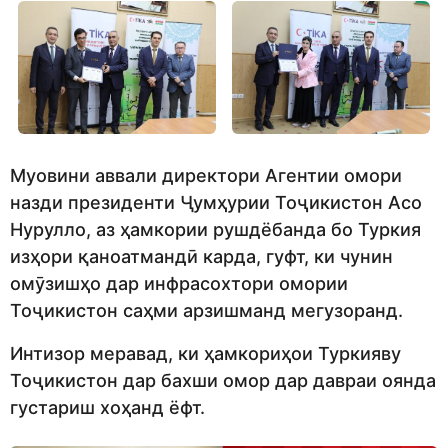
Муовини аввали директори Агентии омори
назди президенти Ҷумҳурии Тоҷикистон Асо
Нурулло, аз ҳамкории рушдёбанда бо Туркия
изҳори қаноатмандӣ карда, гуфт, ки чунин
омӯзишҳо дар инфрасохтори омории
Тоҷикистон саҳми арзишманд мегузоранд.
Интизор меравад, ки ҳамкориҳои Туркияву
Тоҷикистон дар бахши омор дар давраи оянда
густариш хоҳанд ёфт.