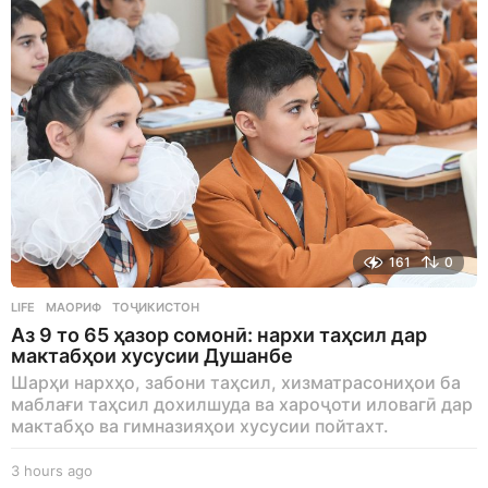
161
0
LIFE
МАОРИФ
,
ТОҶИКИСТОН
Аз 9 то 65 ҳазор сомонӣ: нархи таҳсил дар
мактабҳои хусусии Душанбе
Шарҳи нархҳо, забони таҳсил, хизматрасониҳои ба
маблағи таҳсил дохилшуда ва хароҷоти иловагӣ дар
мактабҳо ва гимназияҳои хусусии пойтахт.
3 hours ago
3