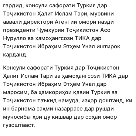
гардид, консули сафорати Туркия дар
Тоҷикистон Ҳалит Ислам Тари, муовини
аввали директори Агентии омори назди
президенти Ҷумҳурии Тоҷикистон Асо
Нурулло ва ҳамоҳангсози ТИКА дар
Тоҷикистон Ибраҳим Этҳем Унал иштирок
карданд.
Консули сафорати Туркия дар Тоҷикистон
Ҳалит Ислам Тари ва ҳамоҳангсози ТИКА дар
Тоҷикистон Ибраҳим Этҳем Унал дар
маросим, ба ҳамкориҳои қавии Туркия ва
Тоҷикистон таъкид намуда, изҳор доштанд, ки
ин барнома саҳми назаррасе дар рушди
муносибатҳои ду кишвар дар соҳаи омор
гузоштааст.