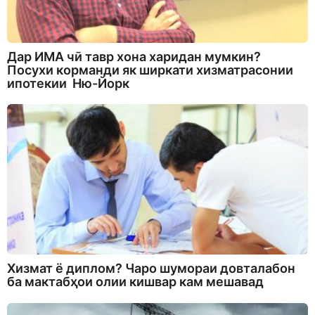
Дар ИМА чӣ тавр хона харидан мумкин?
Посухи корманди як ширкати хизматрасонии
ипотекии Ню-Йорк
Хизмат ё диплом? Чаро шумораи довталабон
ба мактабҳои олии кишвар кам мешавад