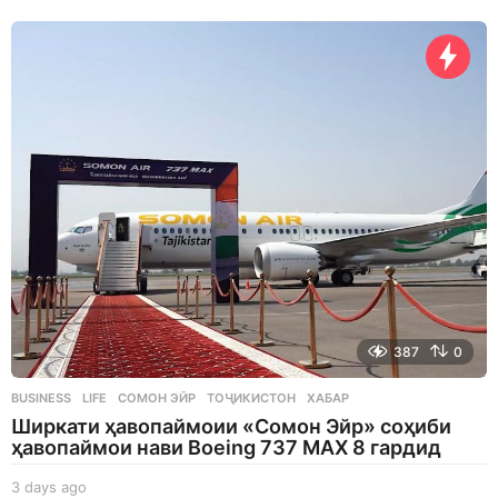
h
o
u
r
s
a
g
o
387
0
BUSINESS
,
LIFE
СОМОН ЭЙР
,
ТОҶИКИСТОН
,
ХАБАР
Ширкати ҳавопаймоии «Сомон Эйр» соҳиби
ҳавопаймои нави Boeing 737 MAX 8 гардид
3 days ago
3