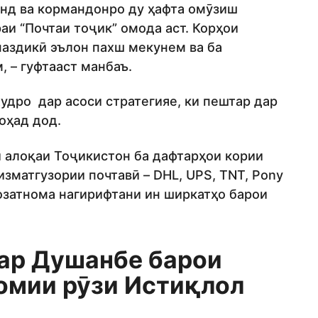
анд ва кормандонро ду ҳафта омӯзиш
и “Почтаи тоҷик” омода аст. Корҳои
наздикӣ эълон пахш мекунем ва ба
 – гуфтааст манбаъ.
худро дар асоси стратегияе, ки пештар дар
оҳад дод.
 алоқаи Тоҷикистон ба дафтарҳои кории
зматгузории почтавӣ – DHL, UPS, TNT, Pony
ҷозатнома нагирифтани ин ширкатҳо барои
ар Душанбе барои
омии рӯзи Истиқлол