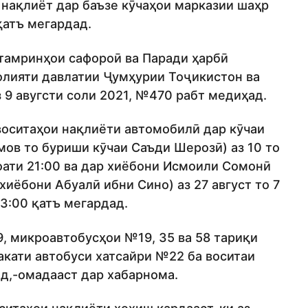
нақлиёт дар баъзе кӯчаҳои марказии шаҳр
 қатъ мегардад.
 тамринҳои сафороӣ ва Паради ҳарбӣ
олияти давлатии Ҷумҳурии Тоҷикистон ва
 9 авугсти соли 2021, №470 рабт медиҳад.
воситаҳои нақлиёти автомобилӣ дар кӯчаи
мов то буриши кӯчаи Саъди Шерозӣ) аз 10 то
соати 21:00 ва дар хиёбони Исмоили Сомонӣ
хиёбони Абуалӣ ибни Сино) аз 27 август то 7
23:00 қатъ мегардад.
, микроавтобусҳои №19, 35 ва 58 тариқи
акати автобуси хатсайри №22 ба воситаи
д,-омадааст дар хабарнома.