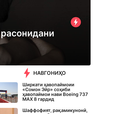
 расонидани
НАВГОНИҲО
Ширкати ҳавопаймоии
«Сомон Эйр» соҳиби
ҳавопаймои нави Boeing 737
MAX 8 гардид
Шаффофият, рақамикунонӣ,