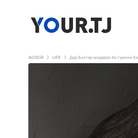
АСОСӢ
LIFE
Дар Бохтар модарро бо гумони ба