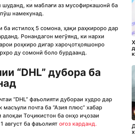
 шуданд, ки маблағи аз мусофиркашонӣ ба
йпӯш намекунад.
 ба истилоҳ 5 сомона, ҳақи раҳкироро дар
арданд. Ронандагон мегӯянд, ки нархи
Х
барои роҳкиро дигар хароҷотҳояшонро
д
архро ду сомонӣ боло бурдаанд.
ии “DHL” дубора ба
над
таи “DHL” фаъолияти дубораи худро дар
к масъули почта ба “Азия плюс” хабар
и алоқаи Тоҷикистон ба онҳо иҷозаи
 1 август ба фаъолият
оғоз карданд.
Д
х