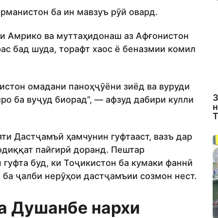
Арманистон ба ин мавзуъ рӯй овард.
ҳои Амрико ва муттаҳидонаш аз Афғонистон
рас бад шуда, торафт хаос ё беназмии комил
икистон омадани паноҳҷӯёни зиёд ва вуруди
З
о ба вуҷуд биорад”, — афзуд дабири кулли
н
Т
и Дастҷамъӣ ҳамчунин гуфтааст, вазъ дар
одиққат пайгирӣ доранд. Пештар
гуфта буд, ки Тоҷикистон ба кумаки фаннӣ
 ба ҷалби нерӯҳои дастҷамъии созмон нест.
а Душанбе нархи