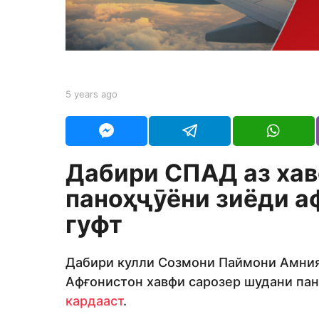
s
a
g
o
b
5 years ago
5
y
y
Y
e
O
a
U
r
R
s
Дабири СПАД аз хав
a
g
паноҳҷӯёни зиёди а
o
гуфт
Дабири кулли Созмони Паймони Амния
Афғонистон хавфи сарозер шудани па
кардааст
.