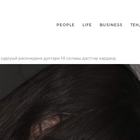
PEOPLE
LIFE
BUSINESS
ТЕН
 худкушӣ расонидани духтари 14 солааш дастгир карданд