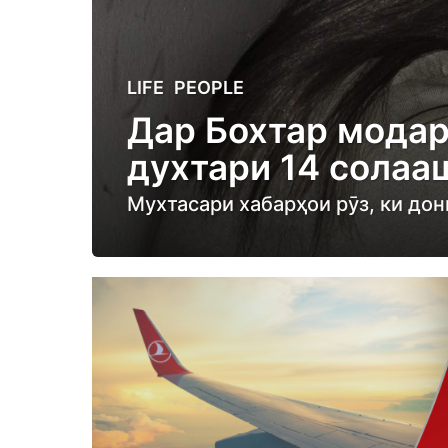
5
LIFE
,
PEOPLE
y
Дар Бохтар модар
e
духтари 14 солаа
a
r
Мухтасари хабарҳои рӯз, ки до
s
a
g
o
5
y
e
a
r