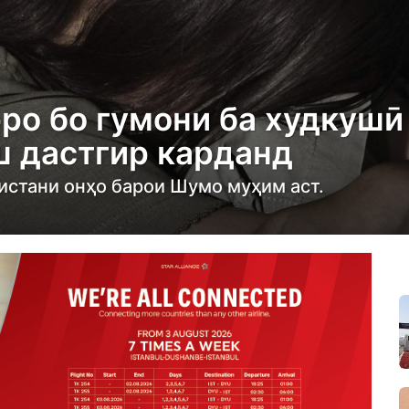
ро бо гумони ба худкушӣ
ш дастгир карданд
нистани онҳо барои Шумо муҳим аст.