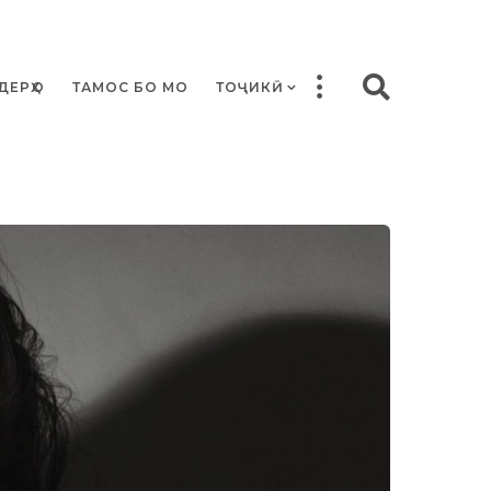
ДЕРҲО
ТАМОС БО МО
ТОҶИКӢ