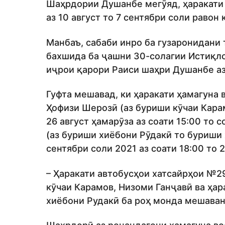
Шаҳрдории Душанбе мегӯяд, ҳаракати 
аз 10 август то 7 сентябри соли равон
Манбаъ, сабаби инро ба гузаронидани
бахшида ба ҷашни 30-солагии Истиқл
иҷрои қарори Раиси шаҳри Душанбе аз
Гуфта мешавад, ки ҳаракати ҳамагуна 
Ҳофизи Шерозӣ (аз буриши кӯчаи Кара
26 август ҳамарӯза аз соати 15:00 то 
(аз буриши хиёбони Рӯдакӣ то буриши 
сентябри соли 2021 аз соати 18:00 то 
– Ҳаракати автобусҳои хатсайрҳои №29
кӯчаи Карамов, Низоми Ганҷавӣ ва ҳар
хиёбони Рудакӣ ба роҳ монда мешаван