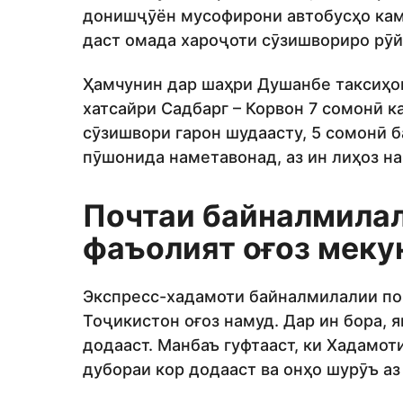
донишҷӯён мусофирони автобусҳо кам
даст омада хароҷоти сӯзишвориро рӯ
Ҳамчунин дар шаҳри Душанбе таксиҳои
хатсайри Садбарг – Корвон 7 сомонӣ к
сӯзишвори гарон шудаасту, 5 сомонӣ 
пӯшонида наметавонад, аз ин лиҳоз н
Почтаи байналмилал
фаъолият оғоз меку
Экспресс-хадамоти байналмилалии поч
Тоҷикистон оғоз намуд. Дар ин бора, я
додааст. Манбаъ гуфтааст, ки Хадамот
дубораи кор додааст ва онҳо шурӯъ аз