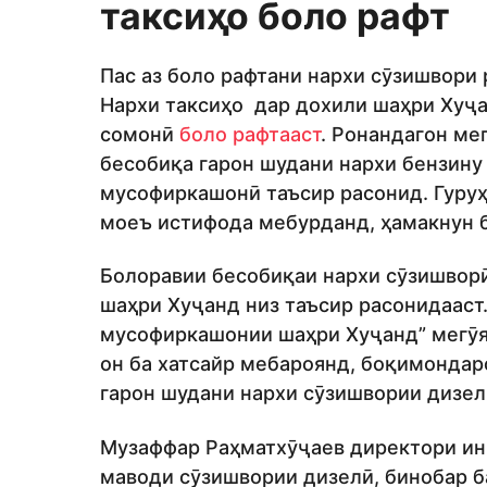
таксиҳо боло рафт
Пас аз боло рафтани нархи сӯзишвори
Нархи таксиҳо дар дохили шаҳри Хуҷа
сомонӣ
боло рафтааст
. Ронандагон ме
бесобиқа гарон шудани нархи бензину
мусофиркашонӣ таъсир расонид. Гуруҳе
моеъ истифода мебурданд, ҳамакнун б
Болоравии бесобиқаи нархи сӯзишвор
шаҳри Хуҷанд низ таъсир расонидааст
мусофиркашонии шаҳри Хуҷанд” мегӯянд
он ба хатсайр мебароянд, боқимондар
гарон шудани нархи сӯзишвории дизелӣ
Музаффар Раҳматхӯҷаев директори ин 
маводи сӯзишвории дизелӣ, бинобар б