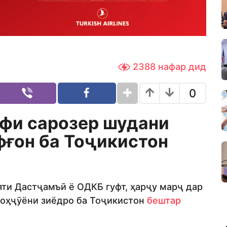
2388
нафар дид
0
фи сарозер шудани
фғон ба Тоҷикистон
ти Дастҷамъӣ ё ОДКБ гуфт, ҳарҷу марҷ дар
ноҳҷӯёни зиёдро ба Тоҷикистон
бештар