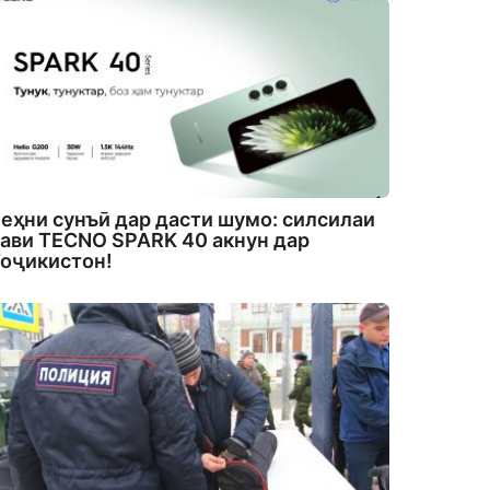
еҳни сунъӣ дар дасти шумо: силсилаи
ави TECNO SPARK 40 акнун дар
оҷикистон!