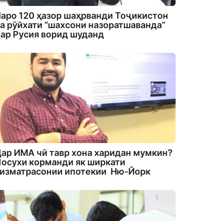
аро 120 ҳазор шаҳрванди Тоҷикистон
а рӯйхати “шахсони назоратшаванда”
ар Русия ворид шуданд
ар ИМА чӣ тавр хона харидан мумкин?
осухи корманди як ширкати
изматрасонии ипотекии Ню-Йорк