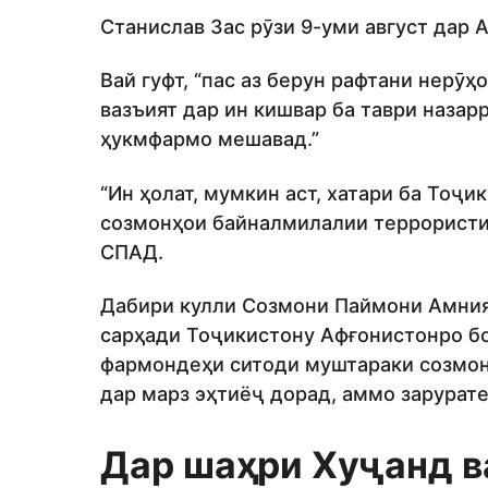
Станислав Зас рӯзи 9-уми август дар 
Вай гуфт, “пас аз берун рафтани нерӯ
вазъият дар ин кишвар ба таври назар
ҳукмфармо мешавад.”
“Ин ҳолат, мумкин аст, хатари ба Тоҷ
созмонҳои байналмилалии террористир
СПАД.
Дабири кулли Созмони Паймони Амният
сарҳади Тоҷикистону Афғонистонро б
фармондеҳи ситоди муштараки созмон 
дар марз эҳтиёҷ дорад, аммо зарурате
Дар шаҳри Хуҷанд в