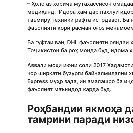
– Ҳоло аз хориҷа мутахассисон омада
медиҳанд. Идора ҳам дар паҳлӯи идора
таъмиру техникӣ рафта истодааст. Ба 
фаъолияти корӣ расман оғоз менамоем,
Ба гуфтаи вай, DHL фаъолияти ояндаи 
Тоҷикистон ба роҳ монда буд, идома х
Аввали моҳи июни соли 2017 Хадамоти
чор ширкати бузурги байналмилалии хи
Express муҳр зада, ин амалашро ба и
фаъолият маънидод карда буд.
Роҳбандии якмоҳа д
тамрини паради низ