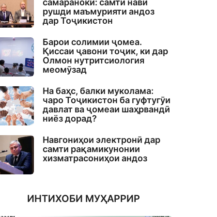
самаранокӣ: самти нави
рушди маъмурияти андоз
дар Тоҷикистон
Барои солимии ҷомеа.
Қиссаи ҷавони тоҷик, ки дар
Олмон нутритсиология
меомӯзад
На баҳс, балки муколама:
чаро Тоҷикистон ба гуфтугӯи
давлат ва ҷомеаи шаҳрвандӣ
ниёз дорад?
Навгониҳои электронӣ дар
самти рақамикунонии
хизматрасониҳои андоз
ИНТИХОБИ МУҲАРРИР