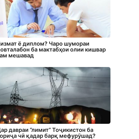
измат ё диплом? Чаро шумораи
овталабон ба мактабҳои олии кишвар
кам мешавад
ар давраи “лимит” Тоҷикистон ба
ориҷа чӣ қадар барқ мефурӯшад?