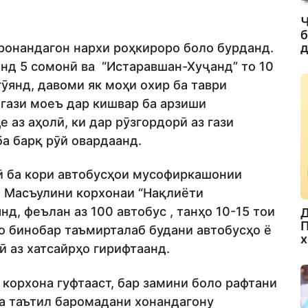
Ч
б
 ронандагон нархи роҳкироро боло бурданд.
д
нд 5 сомонӣ ва “Истаравшан-Хуҷанд” то 10
гӯянд, давоми як моҳи охир ба таври
 гази моеъ дар кишвар ба арзиши
 аз аҳолӣ, ки дар рӯзгордорӣ аз гази
а барқ рӯй овардаанд.
ӣ ба кори автобусҳои мусофиркашонии
. Масъулини корхонаи “Нақлиёти
, феълан аз 100 автобус , танҳо 10-15 тои
Д
П
о бинобар таъмирталаб будани автобусҳо ё
х
 аз хатсайрҳо гирифтаанд.
корхона гуфтааст, бар замини боло рафтани
а таътил баромадани хонандагону