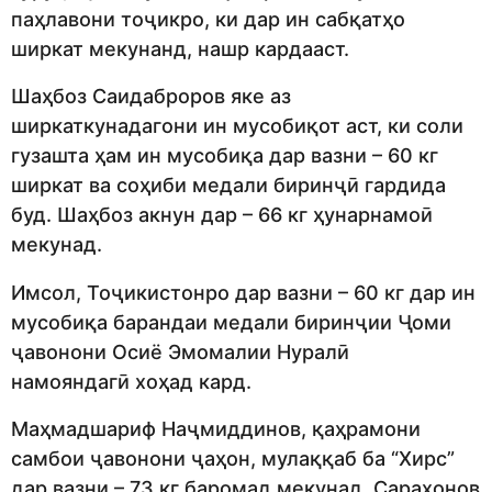
паҳлавони тоҷикро, ки дар ин сабқатҳо
ширкат мекунанд, нашр кардааст.
Шаҳбоз Саидаброров яке аз
ширкаткунадагони ин мусобиқот аст, ки соли
гузашта ҳам ин мусобиқа дар вазни – 60 кг
ширкат ва соҳиби медали биринҷӣ гардида
буд. Шаҳбоз акнун дар – 66 кг ҳунарнамоӣ
мекунад.
Имсол, Тоҷикистонро дар вазни – 60 кг дар ин
мусобиқа барандаи медали биринҷии Ҷоми
ҷавонони Осиё Эмомалии Нуралӣ
намояндагӣ хоҳад кард.
Маҳмадшариф Наҷмиддинов, қаҳрамони
самбои ҷавонони ҷаҳон, мулаққаб ба “Хирс”
дар вазни – 73 кг баромад мекунад. Сарахонов