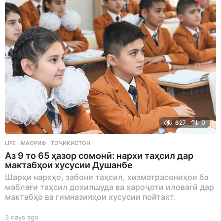
o
627
0
LIFE
МАОРИФ
,
ТОҶИКИСТОН
Аз 9 то 65 ҳазор сомонӣ: нархи таҳсил дар
мактабҳои хусусии Душанбе
Шарҳи нархҳо, забони таҳсил, хизматрасониҳои ба
маблағи таҳсил дохилшуда ва хароҷоти иловагӣ дар
мактабҳо ва гимназияҳои хусусии пойтахт.
3 days ago
3