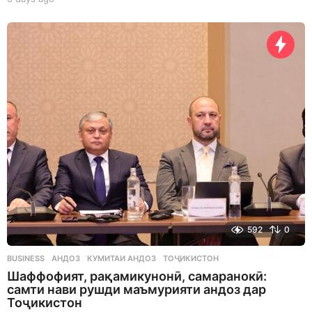
d
a
y
s
a
g
o
592
0
BUSINESS
АНДОЗ
,
КУМИТАИ АНДОЗ
,
ТОҶИКИСТОН
Шаффофият, рақамикунонӣ, самаранокӣ:
самти нави рушди маъмурияти андоз дар
Тоҷикистон