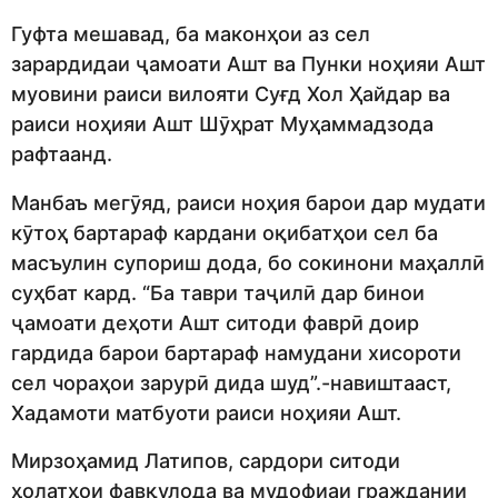
Гуфта мешавад, ба маконҳои аз сел
зарардидаи ҷамоати Ашт ва Пунки ноҳияи Ашт
муовини раиси вилояти Суғд Хол Ҳайдар ва
раиси ноҳияи Ашт Шӯҳрат Муҳаммадзода
рафтаанд.
Манбаъ мегӯяд, раиси ноҳия барои дар мудати
кӯтоҳ бартараф кардани оқибатҳои сел ба
масъулин супориш дода, бо сокинони маҳаллӣ
суҳбат кард. “Ба таври таҷилӣ дар бинои
ҷамоати деҳоти Ашт ситоди фаврӣ доир
гардида барои бартараф намудани хисороти
сел чораҳои зарурӣ дида шуд”.-навиштааст,
Хадамоти матбуоти раиси ноҳияи Ашт.
Мирзоҳамид Латипов, сардори ситоди
ҳолатҳои фавқулода ва мудофиаи граждании