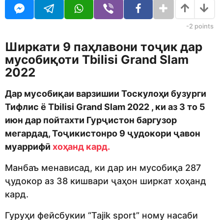
j
r
e
s
d
a
-2
points
i
g
t
o
Ширкати 9 паҳлавони тоҷик дар
o
мусобиқоти Tbilisi Grand Slam
r
2022
Дар мусобиқаи варзишии Тоскулоҳи бузурги
Тифлис ё Tbilisi Grand Slam 2022 , ки аз 3 то 5
июн дар пойтахти Гурҷистон баргузор
мегардад, Тоҷикистонро 9 ҷудокори ҷавон
муаррифӣ
хоҳанд кард.
Манбаъ менависад, ки дар ин мусобиқа 287
ҷудокор аз 38 кишвари ҷаҳон ширкат хоҳанд
кард.
Гуруҳи фейсбукии “Tajik sport” ному насаби