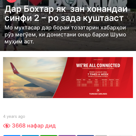
e
Дар Бохтар як зан хонандаи
a
синфи 2 – ро зада куштааст
r
s
Мо мухтасар дар бораи тозатарин хабарҳои
рӯз мегӯем, ки донистани онҳо барои Шумо
a
муҳим аст.
g
o
4
y
e
a
r
s
a
g
b
4 years ago
4
y
y
o
3668
нафар дид
t
e
a
a