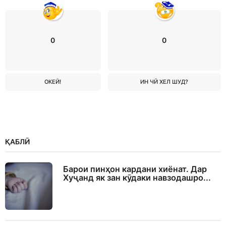
0
0
ОКЕЙ!
ИН ЧӢ ХЕЛ ШУД?
ҚАБЛӢ
Барои пинҳон кардани хиёнат. Дар
Хуҷанд як зан кӯдаки навзодашро...