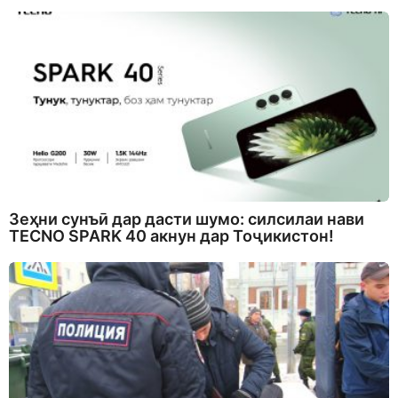
Зеҳни сунъӣ дар дасти шумо: силсилаи нави
TECNO SPARK 40 акнун дар Тоҷикистон!