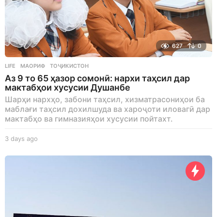
627
0
LIFE
МАОРИФ
,
ТОҶИКИСТОН
Аз 9 то 65 ҳазор сомонӣ: нархи таҳсил дар
мактабҳои хусусии Душанбе
Шарҳи нархҳо, забони таҳсил, хизматрасониҳои ба
маблағи таҳсил дохилшуда ва хароҷоти иловагӣ дар
мактабҳо ва гимназияҳои хусусии пойтахт.
3 days ago
3
d
a
y
s
a
g
o