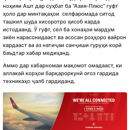
ноҳияи Ашт дар суҳбат ба “Азия-Плюс” гуфт
ҳоло дар минтақаҳои селфаромада ситод
ташкил шуда хисоротро ҳисоб карда
истодаанд. Ӯ гуфт, сел ба хонаҳои мардум
зиён нарасонидааст ва асосан роҳҳоро вайрон
кардааст ва аз натиҷаи санҷиши гуруҳи корӣ
баъдтар хабар медиҳанд.
Аммо дар хабарномаи мақомот омадааст, ки
аллакай корҳои барқароркунӣ оғоз гардида
техникаҳо ҷалб гардиданд.