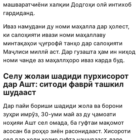
машваратчиёни халқии Додгоҳи олӣ интихоб
гардиданд.
Иваз намудани ду номи маҳалла дар ҳолест,
ки салоҳияти ивази номи маҳаллаву
минтақаҳои ҷуғрофӣ танҳо дар салоҳияти
Маҷлиси миллӣ аст. Дар гузашта ҳам ин ниҳод
номи чанде аз маҳаллҳоро иваз карда буд.
Селу жолаи шадиди пурхисорот
дар Ашт: ситоди фаврӣ ташкил
шудааст
Дар пайи бориши шадиди жола ва борони
зуҳри имрӯз, 30-уми май аз ду ҷамоати
ноҳияи Ашт сел омада, ба гуфтаи мақомот
асосан ба роҳҳо зиён расонидааст. Хисороти
сел дар ҳоли ҳозир гуфта нашудааст, вале