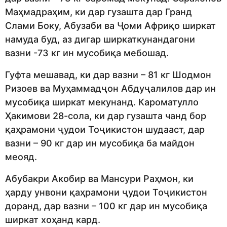
Маҳмадраҳим, ки дар гузашта дар Гранд
Слами Боку, Абузаби ва Ҷоми Африқо ширкат
намуда буд, аз дигар ширкаткунандагони
вазни -73 кг ин мусобиқа мебошад.
Гуфта мешавад, ки дар вазни – 81 кг Шодмон
Ризоев ва Муҳаммадҷон Абдуҷалилов дар ин
мусобиқа ширкат мекунанд. Кароматулло
Ҳакимови 28-сола, ки дар гузашта чанд бор
қаҳрамони ҷудои Тоҷикистон шудааст, дар
вазни – 90 кг дар ин мусобиқа ба майдон
меояд.
Абубакри Акобир ва Мансури Раҳмон, ки
ҳарду унвони қаҳрамони ҷудои Тоҷикистон
доранд, дар вазни – 100 кг дар ин мусобиқа
ширкат хоҳанд кард.