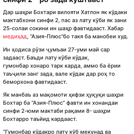
Дар шаҳри Бохтари вилояти Хатлон як кӯдаки
мактабхони синфи 2, пас аз лату кӯби як зани
25-солаи сокини ин шаҳр фавтидааст. Хабар
медиҳад
, “Азия-Плюс”бо такя ба манобеи худ.
Ин ҳодиса рӯзи ҷумъаи 27-уми май сар
задааст. Баъди лату кӯби кӯдак,
гумонбар хонаро тарк карда, аммо ба ёрии
таъҷили занг зада, вале кӯдак дар роҳ то
беморхона фавтидааст.
Як манбаъ аз мақомоти ҳифзи ҳуқуқи шаҳри
Бохтар ба “Азия-Плюс” фавти ин хонандаи
синфи 2-юми мактаби рақами 8- шаҳри
Бохтарро таъйид кардааст.
“Гумонбар кӯдакро лату кӯб мекунад ва