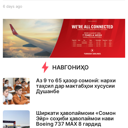
6 days ago
6
d
a
y
s
a
g
o
НАВГОНИҲО
Аз 9 то 65 ҳазор сомонӣ: нархи
таҳсил дар мактабҳои хусусии
Душанбе
Ширкати ҳавопаймоии «Сомон
Эйр» соҳиби ҳавопаймои нави
Boeing 737 MAX 8 гардид