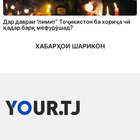
Дар давраи “лимит” Тоҷикистон ба хориҷа чӣ
қадар барқ мефурӯшад?
ХАБАРҲОИ ШАРИКОН