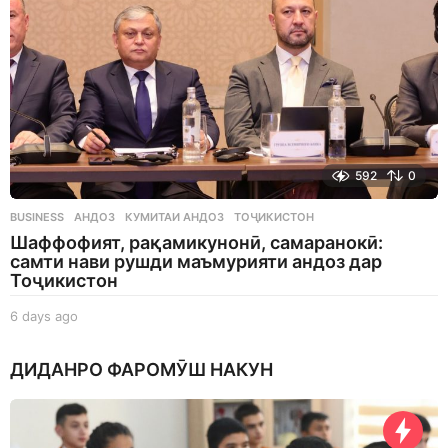
592
0
BUSINESS
АНДОЗ
,
КУМИТАИ АНДОЗ
,
ТОҶИКИСТОН
Шаффофият, рақамикунонӣ, самаранокӣ:
самти нави рушди маъмурияти андоз дар
Тоҷикистон
6 days ago
6
d
a
ДИДАНРО ФАРОМӮШ НАКУН
y
s
a
g