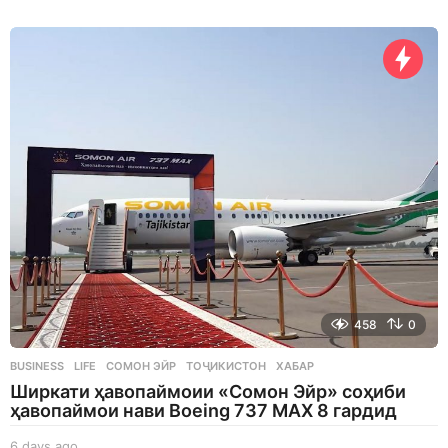
d
a
y
s
a
g
o
458
0
BUSINESS
,
LIFE
СОМОН ЭЙР
,
ТОҶИКИСТОН
,
ХАБАР
Ширкати ҳавопаймоии «Сомон Эйр» соҳиби
ҳавопаймои нави Boeing 737 MAX 8 гардид
6 days ago
6