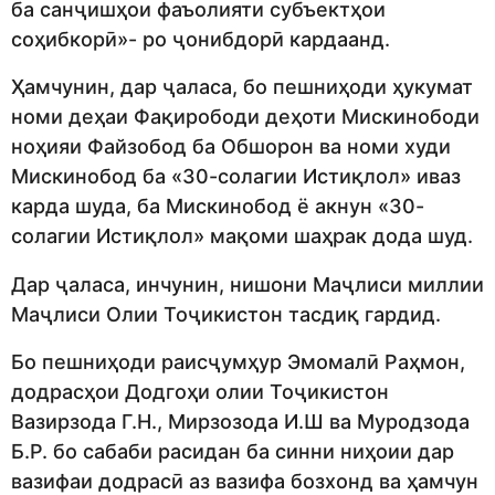
ба санҷишҳои фаъолияти субъектҳои
соҳибкорӣ»- ро ҷонибдорӣ кардаанд.
Ҳамчунин, дар ҷаласа, бо пешниҳоди ҳукумат
номи деҳаи Фақирободи деҳоти Мискинободи
ноҳияи Файзобод ба Обшорон ва номи худи
Мискинобод ба «30-солагии Истиқлол» иваз
карда шуда, ба Мискинобод ё акнун «30-
солагии Истиқлол» мақоми шаҳрак дода шуд.
Дар ҷаласа, инчунин, нишони Маҷ­ли­си миллии
Маҷлиси Олии Тоҷикис­тон тасдиқ гардид.
Бо пешниҳоди раисҷумҳур Эмомалӣ Раҳмон,
додрасҳои Додгоҳи олии Тоҷикистон
Вазирзода Г.Н., Мирзозода И.Ш ва Муродзода
Б.Р. бо сабаби расидан ба синни ниҳоии дар
вазифаи додрасӣ аз вазифа бозхонд ва ҳамчун