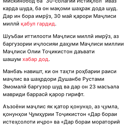
Мискинобод ба “30-солагии Истиқлол” иваз
карда шуда, ба он мақоми шаҳрак дода шуд.
Дар ин бора имрӯз, 30 май қарори Маҷлиси
миллӣ
қабул гардид
.
Шуъбаи иттилооти Маҷлиси миллӣ имрӯз, аз
баргузории иҷлосияи даҳуми Маҷлиси миллии
Маҷлиси Олии Тоҷикистон даъвати
шашум
хабар дод
.
Манбаъ навишт, ки он таҳти роҳбарии раиси
маҷлис ва шаҳрдори Душанбе Рустами
Эмомалӣ баргузор шуд ва дар он 23 масъала
мавриди баррасӣ қарор гирифт.
Аъзоёни маҷлис як қатор қонунҳо, аз ҷумла,
қонунҳои Ҷумҳурии Тоҷикистон «Дар бораи
истеҳсолоти иҷро» ва «Дар бораи мораторий