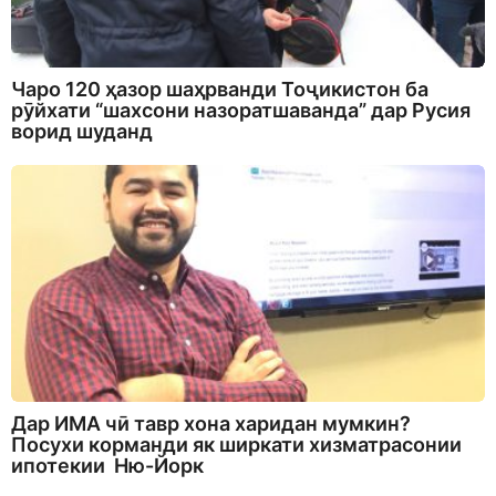
Чаро 120 ҳазор шаҳрванди Тоҷикистон ба
рӯйхати “шахсони назоратшаванда” дар Русия
ворид шуданд
Дар ИМА чӣ тавр хона харидан мумкин?
Посухи корманди як ширкати хизматрасонии
ипотекии Ню-Йорк