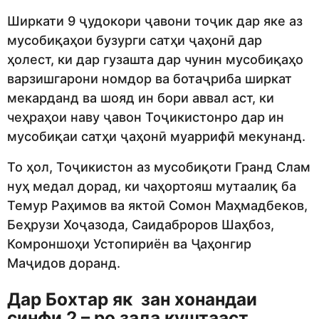
Ширкати 9 ҷудокори ҷавони тоҷик дар яке аз
мусобиқаҳои бузурги сатҳи ҷаҳонӣ дар
ҳолест, ки дар гузашта дар чунин мусобиқаҳо
варзишгарони номдор ва ботаҷриба ширкат
мекарданд ва шояд ин бори аввал аст, ки
чеҳраҳои наву ҷавон Тоҷикистонро дар ин
мусобиқаи сатҳи ҷаҳонӣ муаррифӣ мекунанд.
То ҳол, Тоҷикистон аз мусобиқоти Гранд Слам
нуҳ медал дорад, ки чаҳортояш мутаалиқ ба
Темур Раҳимов ва яктоӣ Сомон Маҳмадбеков,
Беҳрузи Хоҷазода, Саидаброров Шаҳбоз,
Комроншоҳи Устопириён ва Ҷаҳонгир
Маҷидов доранд.
Дар Бохтар як зан хонандаи
синфи 2 – ро зада куштааст