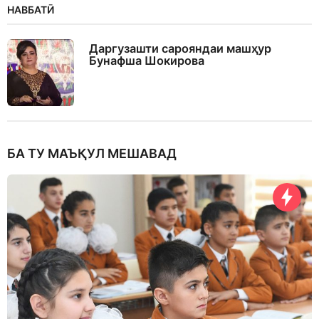
НАВБАТӢ
Даргузашти сарояндаи машҳур
Бунафша Шокирова
БА ТУ МАЪҚУЛ МЕШАВАД