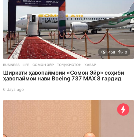
458
0
BUSINESS
,
LIFE
СОМОН ЭЙР
,
ТОҶИКИСТОН
,
ХАБАР
Ширкати ҳавопаймоии «Сомон Эйр» соҳиби
ҳавопаймои нави Boeing 737 MAX 8 гардид
6 days ago
6
d
a
y
s
a
g
o