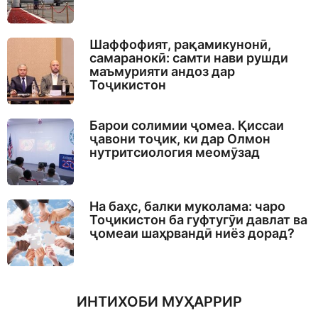
Шаффофият, рақамикунонӣ,
самаранокӣ: самти нави рушди
маъмурияти андоз дар
Тоҷикистон
Барои солимии ҷомеа. Қиссаи
ҷавони тоҷик, ки дар Олмон
нутритсиология меомӯзад
На баҳс, балки муколама: чаро
Тоҷикистон ба гуфтугӯи давлат ва
ҷомеаи шаҳрвандӣ ниёз дорад?
ИНТИХОБИ МУҲАРРИР