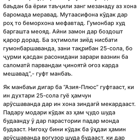
баъдан ба ёрии таъҷили занг мезанаду аз хона
баромада меравад. Мутаасифона кӯдак дар
роҳ то беморхона мефавтад. Гумонбар худ
баргашта меояд. Айни замон дар боздошт
қарор дорад. Ба эҳтимоли зиёд нисбати
гумонбаршаванда, зани тақрибан 25-сола, бо
ҷурми қасдан расонидани зарари вазнин ба
саломатӣ парвандаи ҷиноятӣ оғоз карда
мешавад”,- гуфт манбаъ.
Як манбаъи дигар ба “Азия-Плюс” гуфтааст, ки
ин духтари 25-сола гуё ҳамчун
арӯсшаванда дар ин хона зиндагӣ мекардааст.
Падару модари кӯдак аз ҳам ҷудо шуда
будаанду ӯ дар парастории падар монда
будааст. Нигоҳу бини кӯдак ба ӯҳдаи ҳамин
арӯсшаванда вогузор шуда будааст, ки дар