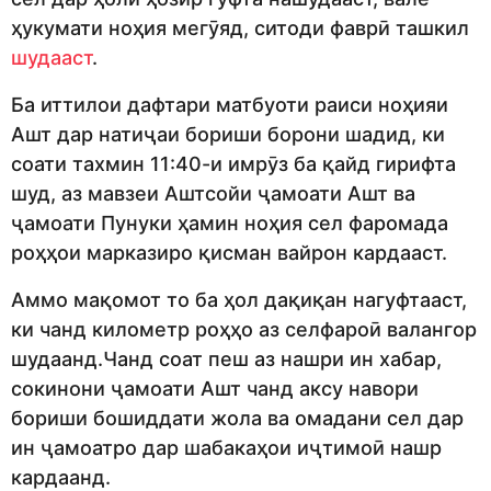
ҳукумати ноҳия мегӯяд, ситоди фаврӣ ташкил
шудааст
.
Ба иттилои дафтари матбуоти раиси ноҳияи
Ашт дар натиҷаи бориши борони шадид, ки
соати тахмин 11:40-и имрӯз ба қайд гирифта
шуд, аз мавзеи Аштсойи ҷамоати Ашт ва
ҷамоати Пунуки ҳамин ноҳия сел фаромада
роҳҳои марказиро қисман вайрон кардааст.
Аммо мақомот то ба ҳол дақиқан нагуфтааст,
ки чанд километр роҳҳо аз селфароӣ валангор
шудаанд.Чанд соат пеш аз нашри ин хабар,
сокинони ҷамоати Ашт чанд аксу навори
бориши бошиддати жола ва омадани сел дар
ин ҷамоатро дар шабакаҳои иҷтимоӣ нашр
кардаанд.