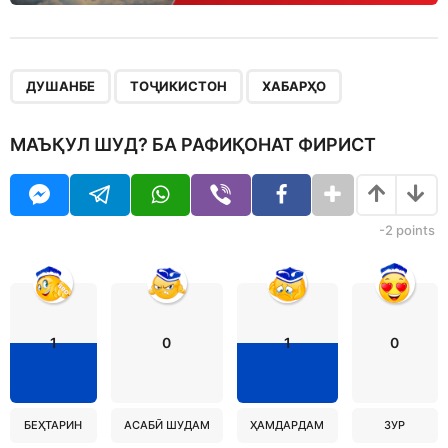
,
,
ДУШАНБЕ
ТОҶИКИСТОН
ХАБАРҲО
МАЪҚУЛ ШУД? БА РАФИҚОНАТ ФИРИСТ
-2
points
1
0
1
0
БЕҲТАРИН
АСАБӢ ШУДАМ
ҲАМДАРДАМ
ЗУР