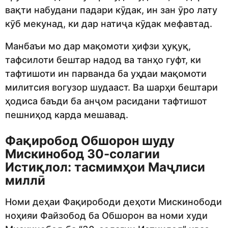
вақти набудани падари кӯдак, ин зан ӯро лату
кӯб мекунад, ки дар натиҷа кӯдак мефавтад.
Манбаъи мо дар мақомоти ҳифзи ҳуқуқ,
тафсилоти бештар надод ва танҳо гуфт, ки
тафтишоти ин парванда ба уҳдаи мақомоти
милитсия вогузор шудааст. Ва шарҳи бештари
ҳодиса баъди ба анҷом расидани тафтишот
пешниҳод карда мешавад.
Фақиробод Обшорон шуду
Мискинобод 30-солагии
Истиқлол: тасмимҳои Маҷлиси
миллӣ
Номи деҳаи Фақирободи деҳоти Мискинободи
ноҳияи Файзобод ба Обшорон ва номи худи