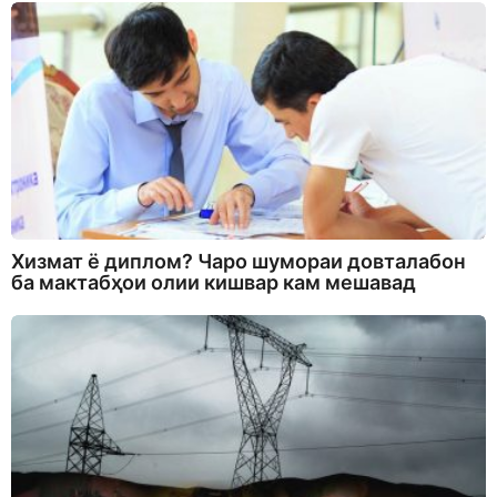
Хизмат ё диплом? Чаро шумораи довталабон
ба мактабҳои олии кишвар кам мешавад