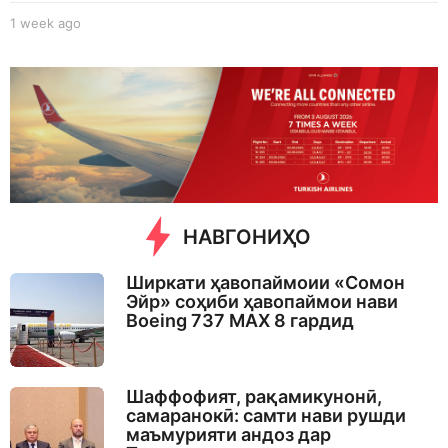
1 week ago
1
w
e
e
k
a
g
o
НАВГОНИҲО
Ширкати ҳавопаймоии «Сомон
Эйр» соҳиби ҳавопаймои нави
Boeing 737 MAX 8 гардид
Шаффофият, рақамикунонӣ,
самаранокӣ: самти нави рушди
маъмурияти андоз дар