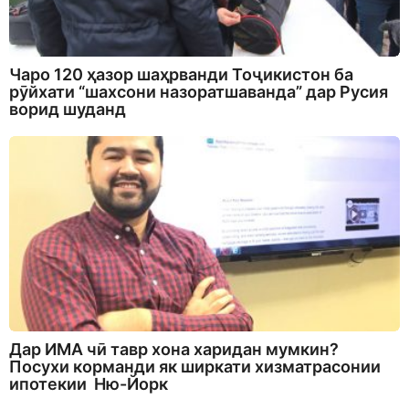
Чаро 120 ҳазор шаҳрванди Тоҷикистон ба
рӯйхати “шахсони назоратшаванда” дар Русия
ворид шуданд
Дар ИМА чӣ тавр хона харидан мумкин?
Посухи корманди як ширкати хизматрасонии
ипотекии Ню-Йорк