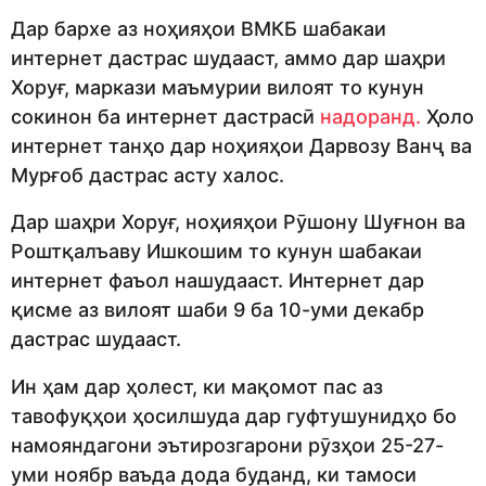
Дар бархе аз ноҳияҳои ВМКБ шабакаи
интернет дастрас шудааст, аммо дар шаҳри
Хоруғ, маркази маъмурии вилоят то кунун
сокинон ба интернет дастрасӣ
надоранд.
Ҳоло
интернет танҳо дар ноҳияҳои Дарвозу Ванҷ ва
Мурғоб дастрас асту халос.
Дар шаҳри Хоруғ, ноҳияҳои Рӯшону Шуғнон ва
Роштқалъаву Ишкошим то кунун шабакаи
интернет фаъол нашудааст. Интернет дар
қисме аз вилоят шаби 9 ба 10-уми декабр
дастрас шудааст.
Ин ҳам дар ҳолест, ки мақомот пас аз
тавофуқҳои ҳосилшуда дар гуфтушунидҳо бо
намояндагони эътирозгарони рӯзҳои 25-27-
уми ноябр ваъда дода буданд, ки тамоси