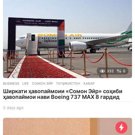
332
0
BUSINESS
,
LIFE
СОМОН ЭЙР
,
ТОҶИКИСТОН
,
ХАБАР
Ширкати ҳавопаймоии «Сомон Эйр» соҳиби
ҳавопаймои нави Boeing 737 MAX 8 гардид
2 days ago
2
d
a
y
s