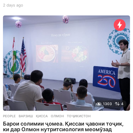
2 days ago
2
d
a
y
s
a
g
o
1303
4
PEOPLE
ВАРЗИШ
,
ҚИССА
,
ОЛМОН
,
ТОҶИКИСТОН
Барои солимии ҷомеа. Қиссаи ҷавони тоҷик,
ки дар Олмон нутритсиология меомӯзад