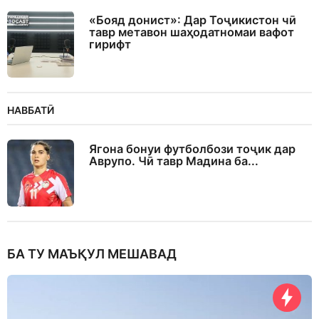
«Бояд донист»: Дар Тоҷикистон чӣ
тавр метавон шаҳодатномаи вафот
гирифт
НАВБАТӢ
Ягона бонуи футболбози тоҷик дар
Аврупо. Чӣ тавр Мадина ба...
БА ТУ МАЪҚУЛ МЕШАВАД