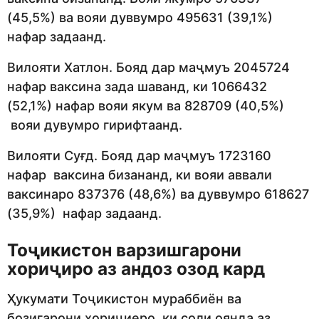
(45,5%) ва вояи дуввумро 495631 (39,1%)
нафар задаанд.
Вилояти Хатлон. Бояд дар маҷмуъ 2045724
нафар ваксина зада шаванд, ки 1066432
(52,1%) нафар вояи якум ва 828709 (40,5%)
вояи дувумро гирифтаанд.
Вилояти Суғд. Бояд дар маҷмуъ 1723160
нафар ваксина бизананд, ки вояи аввали
ваксинаро 837376 (48,6%) ва дуввумро 618627
(35,9%) нафар задаанд.
Тоҷикистон варзишгарони
хориҷиро аз андоз озод кард
Ҳукумати Тоҷикистон мураббиён ва
бозигарони хориҷиеро, ки соли оянда аз