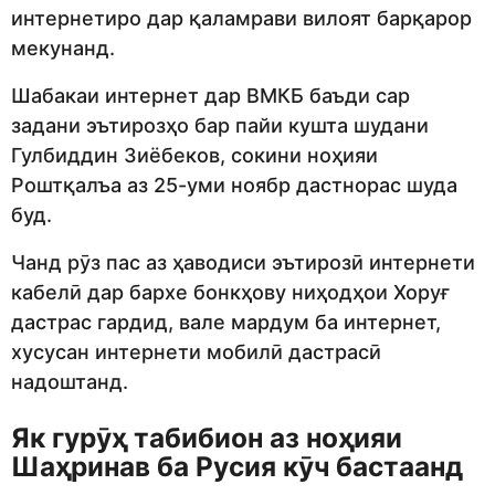
интернетиро дар қаламрави вилоят барқарор
мекунанд.
Шабакаи интернет дар ВМКБ баъди сар
задани эътирозҳо бар пайи кушта шудани
Гулбиддин Зиёбеков, сокини ноҳияи
Роштқалъа аз 25-уми ноябр дастнорас шуда
буд.
Чанд рӯз пас аз ҳаводиси эътирозӣ интернети
кабелӣ дар бархе бонкҳову ниҳодҳои Хоруғ
дастрас гардид, вале мардум ба интернет,
хусусан интернети мобилӣ дастрасӣ
надоштанд.
Як гурӯҳ табибион аз ноҳияи
Шаҳринав ба Русия кӯч бастаанд