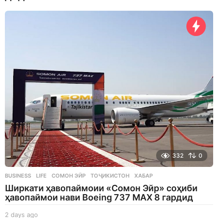
k
a
g
o
332
0
BUSINESS
,
LIFE
СОМОН ЭЙР
,
ТОҶИКИСТОН
,
ХАБАР
Ширкати ҳавопаймоии «Сомон Эйр» соҳиби
ҳавопаймои нави Boeing 737 MAX 8 гардид
2 days ago
2