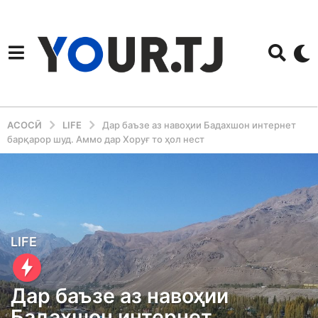
АСОСӢ
LIFE
Дар баъзе аз навоҳии Бадахшон интернет
барқарор шуд. Аммо дар Хоруғ то ҳол нест
5
LIFE
y
e
Дар баъзе аз навоҳии
a
Бадахшон интернет