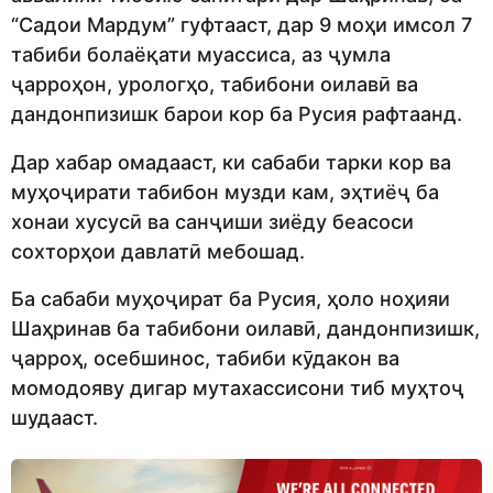
“Садои Мардум” гуфтааст, дар 9 моҳи имсол 7
табиби болаёқати муассиса, аз ҷумла
ҷарроҳон, урологҳо, табибони оилавӣ ва
дандонпизишк барои кор ба Русия рафтаанд.
Дар хабар омадааст, ки сабаби тарки кор ва
муҳоҷирати табибон музди кам, эҳтиёҷ ба
хонаи хусусӣ ва санҷиши зиёду беасоси
сохторҳои давлатӣ мебошад.
Ба сабаби муҳоҷират ба Русия, ҳоло ноҳияи
Шаҳринав ба табибони оилавӣ, дандонпизишк,
ҷарроҳ, осебшинос, табиби кӯдакон ва
момодояву дигар мутахассисони тиб муҳтоҷ
шудааст.