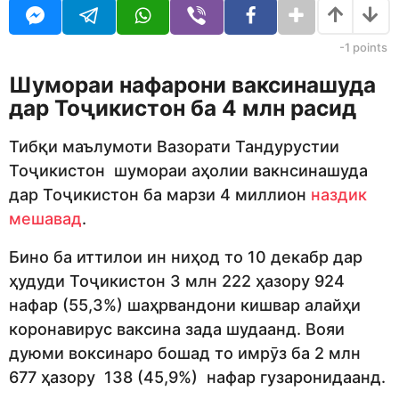
j
r
e
s
d
a
-1
points
i
g
t
o
Шумораи нафарони ваксинашуда
o
дар Тоҷикистон ба 4 млн расид
r
Тибқи маълумоти Вазорати Тандурустии
Тоҷикистон шумораи аҳолии вакнсинашуда
дар Тоҷикистон ба марзи 4 миллион
наздик
мешавад
.
Бино ба иттилои ин ниҳод то 10 декабр дар
ҳудуди Тоҷикистон 3 млн 222 ҳазору 924
нафар (55,3%) шаҳрвандони кишвар алайҳи
коронавирус ваксина зада шудаанд. Вояи
дуюми воксинаро бошад то имрӯз ба 2 млн
677 ҳазору 138 (45,9%) нафар гузаронидаанд.