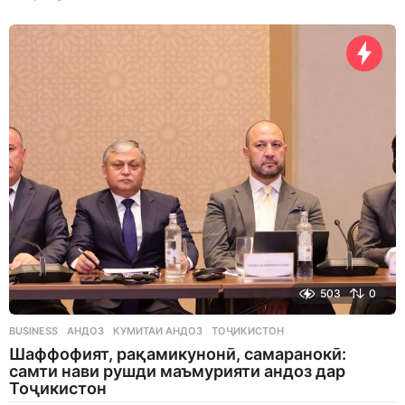
d
a
y
s
a
g
o
503
0
BUSINESS
АНДОЗ
,
КУМИТАИ АНДОЗ
,
ТОҶИКИСТОН
Шаффофият, рақамикунонӣ, самаранокӣ:
самти нави рушди маъмурияти андоз дар
Тоҷикистон