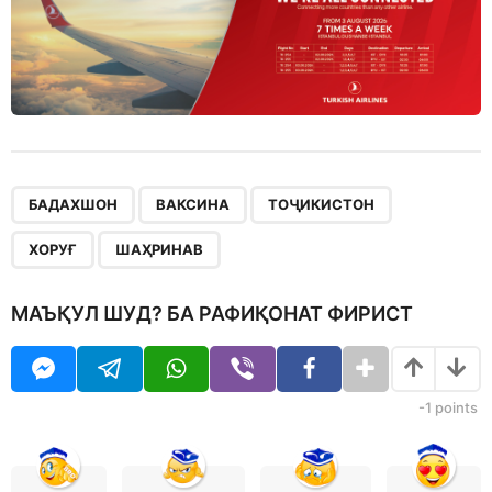
,
,
,
,
БАДАХШОН
ВАКСИНА
ТОҶИКИСТОН
ХОРУҒ
ШАҲРИНАВ
МАЪҚУЛ ШУД? БА РАФИҚОНАТ ФИРИСТ
-1
points