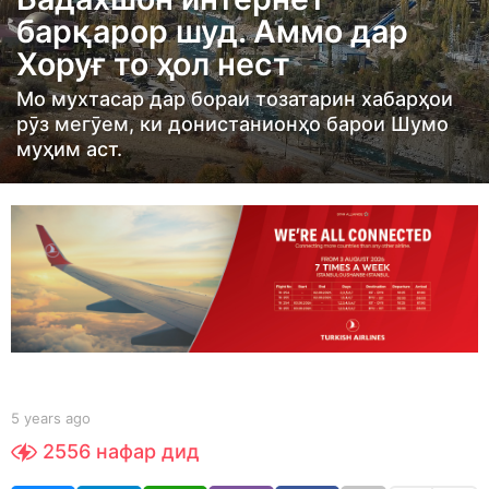
r
барқарор шуд. Аммо дар
s
Хоруғ то ҳол нест
a
g
Мо мухтасар дар бораи тозатарин хабарҳои
o
рӯз мегӯем, ки донистанионҳо барои Шумо
5
муҳим аст.
y
e
a
r
s
a
g
o
b
5 years ago
5
y
y
2556
нафар дид
t
e
a
a