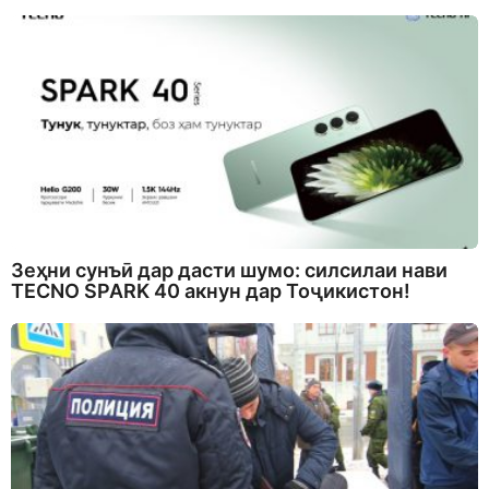
Зеҳни сунъӣ дар дасти шумо: силсилаи нави
TECNO SPARK 40 акнун дар Тоҷикистон!