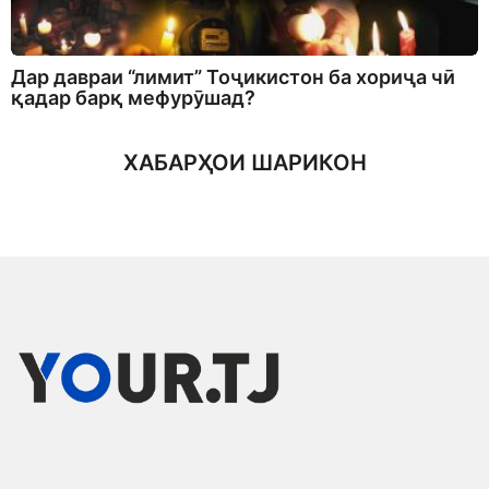
Дар давраи “лимит” Тоҷикистон ба хориҷа чӣ
қадар барқ мефурӯшад?
ХАБАРҲОИ ШАРИКОН