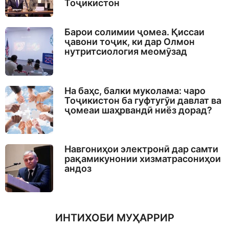
Тоҷикистон
Барои солимии ҷомеа. Қиссаи
ҷавони тоҷик, ки дар Олмон
нутритсиология меомӯзад
На баҳс, балки муколама: чаро
Тоҷикистон ба гуфтугӯи давлат ва
ҷомеаи шаҳрвандӣ ниёз дорад?
Навгониҳои электронӣ дар самти
рақамикунонии хизматрасониҳои
андоз
ИНТИХОБИ МУҲАРРИР