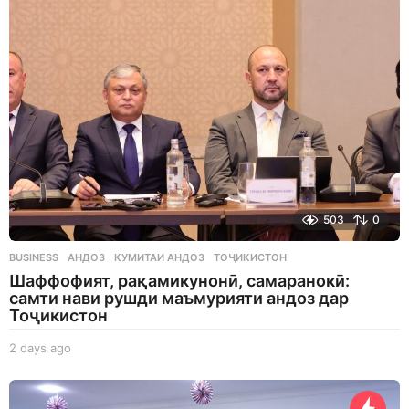
a
g
o
503
0
BUSINESS
АНДОЗ
,
КУМИТАИ АНДОЗ
,
ТОҶИКИСТОН
Шаффофият, рақамикунонӣ, самаранокӣ:
самти нави рушди маъмурияти андоз дар
Тоҷикистон
2 days ago
2
d
a
y