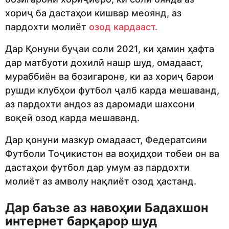
хориҷ ба дастаҳои кишвар меоянд, аз
пардохти молиёт
озод кардааст.
Дар Қонуни буҷаи соли 2021, ки ҳамин ҳафта
дар матбуоти дохилӣ нашр шуд, омадааст,
мураббиён ва бозигароне, ки аз хориҷ барои
рушди клубҳои футбол ҷалб карда мешаванд,
аз пардохти андоз аз даромади шахсони
воқеӣ озод карда мешаванд.
Дар қонуни мазкур омадааст, Федератсияи
Футболи Тоҷикистон ва воҳидҳои тобеи он ва
дастаҳои футбол дар умум аз пардохти
молиёт аз амволу нақлиёт озод ҳастанд.
Дар баъзе аз навоҳии Бадахшон
интернет барқарор шуд