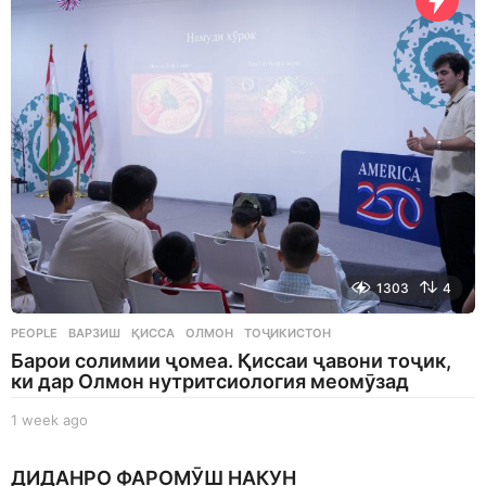
s
a
g
o
1303
4
PEOPLE
ВАРЗИШ
,
ҚИССА
,
ОЛМОН
,
ТОҶИКИСТОН
Барои солимии ҷомеа. Қиссаи ҷавони тоҷик,
ки дар Олмон нутритсиология меомӯзад
1 week ago
1
w
e
ДИДАНРО ФАРОМӮШ НАКУН
e