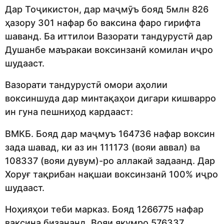
Дар Тоҷикистон, дар маҷмӯъ бояд 5млн 826
ҳазору 301 нафар бо ваксина фаро гирифта
шаванд. Ба иттилои Вазорати тандурустӣ дар
Душанбе маъракаи воксинзанӣ комилан иҷро
шудааст.
Вазорати тандурустӣ омори аҳолии
воксиншуда дар минтақаҳои дигари кишварро
ин гуна пешниҳод кардааст:
ВМКБ. Бояд дар маҷмуъ 164736 нафар воксин
зада шавад, ки аз ин 111173 (вояи аввал) ва
108337 (вояи дувум)-ро аллакай задаанд. Дар
Хоруғ тақрибан нақшаи воксинзанӣ 100% иҷро
шудааст.
Ноҳияҳои теби марказ. Бояд 1266775 нафар
ваксина бизананд. Вояи якумро 576337