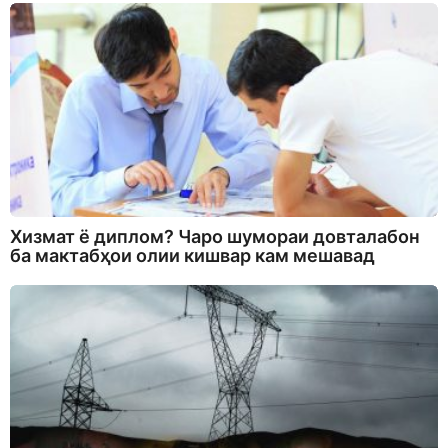
Хизмат ё диплом? Чаро шумораи довталабон
ба мактабҳои олии кишвар кам мешавад