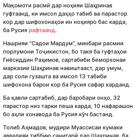
Мақомоти расмӣ дар ноҳияи Шаҳринав
гуфтаанд, ки имсол даҳҳо табиб ва парастор
кор дар шифохонаҳои ин ноҳияро бас карда,
ба Русия
рафтаанд
.
Нашрияи “Садои Мардум”, минбари расмии
порлумони Тоҷикистон, бо такя ба гуфтаҳои
Ғиёсиддин Раҳимов, сартабиби беморхонаи
марказии Шаҳринав навиштааст, дар умум,
дар соли гузашта ва имсол 13 табиби
шифохона барои кор ба Русия сафар карданд.
Ба қавли сартабиб, дар баробари онҳо, 32
парастор низ тарки пеша карда, 10 нафарашон
бо аҳли хонавода ба Русия кӯч бастанд.
Толиб Аҳмадов, мудири Муассисаи кумаки
аввалияи тиббию санитарӣ дар Шаҳринав, ба