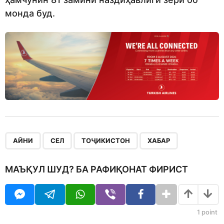
монда буд.
,
,
,
АЙНИ
СЕЛ
ТОҶИКИСТОН
ХАБАР
МАЪҚУЛ ШУД? БА РАФИҚОНАТ ФИРИСТ
1
point