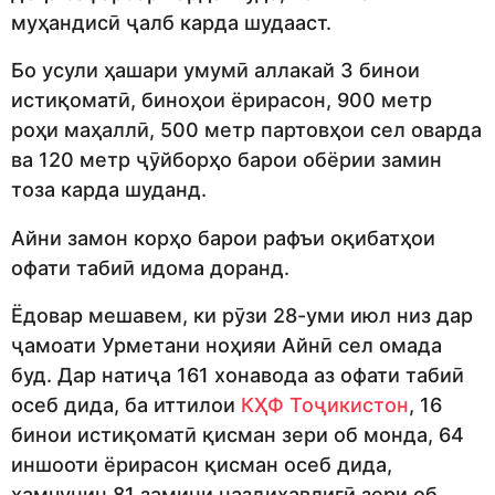
муҳандисӣ ҷалб карда шудааст.
Бо усули ҳашари умумӣ аллакай 3 бинои
истиқоматӣ, биноҳои ёрирасон, 900 метр
роҳи маҳаллӣ, 500 метр партовҳои сел оварда
ва 120 метр ҷӯйборҳо барои обёрии замин
тоза карда шуданд.
Айни замон корҳо барои рафъи оқибатҳои
офати табиӣ идома доранд.
Ёдовар мешавем, ки рӯзи 28-уми июл низ дар
ҷамоати Урметани ноҳияи Айнӣ сел омада
буд. Дар натиҷа 161 хонавода аз офати табиӣ
осеб дида, ба иттилои
КҲФ Тоҷикистон
, 16
бинои истиқоматӣ қисман зери об монда, 64
иншооти ёрирасон қисман осеб дида,
ҳамчунин 81 замини наздиҳавлигӣ зери об