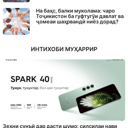
На баҳс, балки муколама: чаро
Тоҷикистон ба гуфтугӯи давлат ва
ҷомеаи шаҳрвандӣ ниёз дорад?
ИНТИХОБИ МУҲАРРИР
Зеҳни сунъӣ дар дасти шумо: силсилаи нави