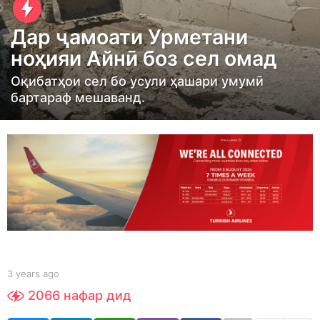
y
e
Дар ҷамоати Урметани
a
ноҳияи Айнӣ боз сел омад
r
s
Оқибатҳои сел бо усули ҳашари умумӣ
бартараф мешаванд.
a
g
o
3
y
e
a
r
s
a
b
3 years ago
3
y
y
g
2066
нафар дид
S
e
o
h
a