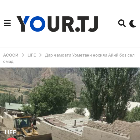
АСОСӢ
LIFE
Дар ҷамоати Урметани ноҳияи Айнӣ боз сел
омад
3
LIFE