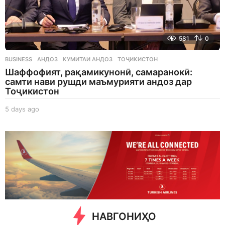
581
0
BUSINESS
АНДОЗ
,
КУМИТАИ АНДОЗ
,
ТОҶИКИСТОН
Шаффофият, рақамикунонӣ, самаранокӣ:
самти нави рушди маъмурияти андоз дар
Тоҷикистон
5 days ago
5
d
a
y
s
a
g
o
НАВГОНИҲО