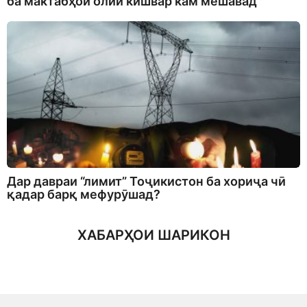
ба мактабҳои олии кишвар кам мешавад
Дар давраи “лимит” Тоҷикистон ба хориҷа чӣ
қадар барқ мефурӯшад?
ХАБАРҲОИ ШАРИКОН