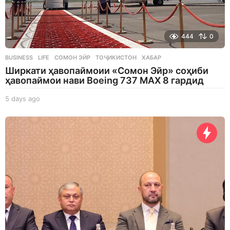
444
0
BUSINESS
,
LIFE
СОМОН ЭЙР
,
ТОҶИКИСТОН
,
ХАБАР
Ширкати ҳавопаймоии «Сомон Эйр» соҳиби
ҳавопаймои нави Boeing 737 MAX 8 гардид
5 days ago
5
d
a
y
s
a
g
o