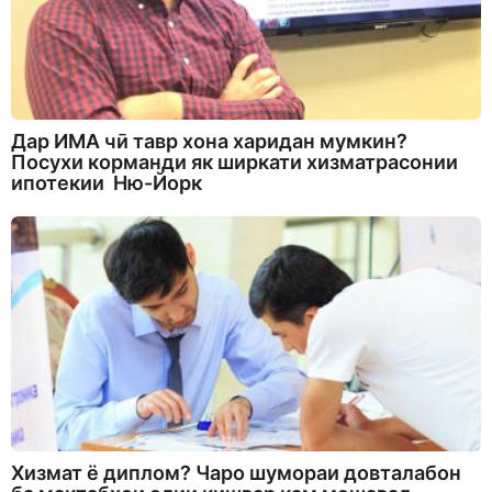
Дар ИМА чӣ тавр хона харидан мумкин?
Посухи корманди як ширкати хизматрасонии
ипотекии Ню-Йорк
Хизмат ё диплом? Чаро шумораи довталабон