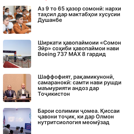
Аз 9 то 65 ҳазор сомонӣ: нархи
таҳсил дар мактабҳои хусусии
Душанбе
Ширкати ҳавопаймоии «Сомон
Эйр» соҳиби ҳавопаймои нави
Boeing 737 MAX 8 гардид
Шаффофият, рақамикунонӣ,
самаранокӣ: самти нави рушди
маъмурияти андоз дар
Тоҷикистон
Барои солимии ҷомеа. Қиссаи
ҷавони тоҷик, ки дар Олмон
нутритсиология меомӯзад