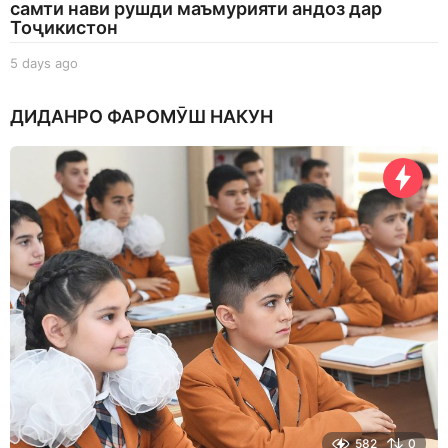
самти нави рушди маъмурияти андоз дар
Тоҷикистон
5 days ago
5
d
a
ДИДАНРО ФАРОМӮШ НАКУН
y
s
a
g
o
582
0