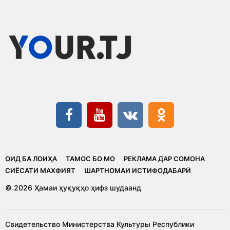
ОИД БА ЛОИҲА
ТАМОС БО МО
РЕКЛАМА ДАР СОМОНА
CИЁСАТИ МАХФИЯТ
ШАРТНОМАИ ИСТИФОДАБАРӢ
© 2026 Ҳамаи ҳуқуқҳо ҳифз шудаанд
Свидетельство Министерства Культуры Республики