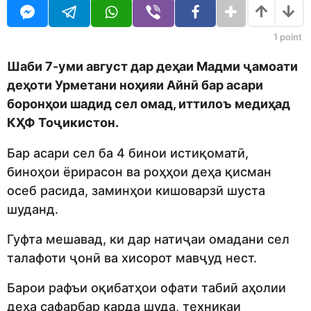
o
r
d
s
m
a
1
point
o
g
n
o
Шаби 7-уми август дар деҳаи Мадми ҷамоати
деҳоти Урметани ноҳияи Айнӣ бар асари
боронҳои шадид сел омад, иттилоъ медиҳад
КҲФ Тоҷикистон.
Бар асари сел ба 4 бинои истиқоматӣ,
биноҳои ёрирасон ва роҳҳои деҳа қисман
осеб расида, заминҳои кишоварзӣ шуста
шуданд.
Гуфта мешавад, ки дар натиҷаи омадани сел
талафоти ҷонӣ ва хисорот мавҷуд нест.
Барои рафъи оқибатҳои офати табиӣ аҳолии
деҳа сафарбар карда шуда, техникаи