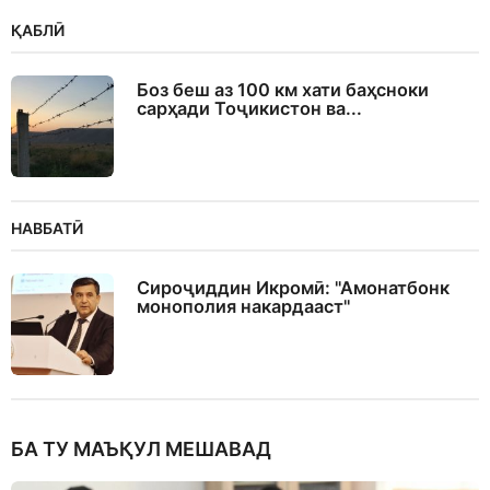
ҚАБЛӢ
Боз беш аз 100 км хати баҳсноки
сарҳади Тоҷикистон ва...
НАВБАТӢ
Сироҷиддин Икромӣ: "Амонатбонк
монополия накардааст"
БА ТУ МАЪҚУЛ МЕШАВАД