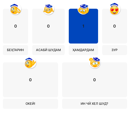
0
0
1
0
БЕҲТАРИН
АСАБӢ ШУДАМ
ҲАМДАРДАМ
ЗУР
0
0
ОКЕЙ!
ИН ЧӢ ХЕЛ ШУД?