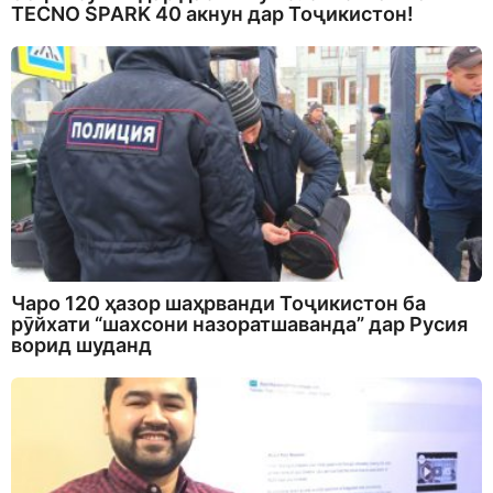
TECNO SPARK 40 акнун дар Тоҷикистон!
Чаро 120 ҳазор шаҳрванди Тоҷикистон ба
рӯйхати “шахсони назоратшаванда” дар Русия
ворид шуданд