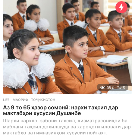
582
0
LIFE
МАОРИФ
,
ТОҶИКИСТОН
Аз 9 то 65 ҳазор сомонӣ: нархи таҳсил дар
мактабҳои хусусии Душанбе
Шарҳи нархҳо, забони таҳсил, хизматрасониҳои ба
маблағи таҳсил дохилшуда ва хароҷоти иловагӣ дар
мактабҳо ва гимназияҳои хусусии пойтахт.