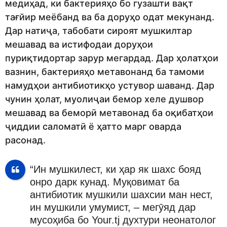
медиҳад, ки бактерияҳо бо гузашти вақт
тағйир меёбанд ва ба доруҳо одат мекунанд.
Дар натиҷа, табобати сироят мушкилтар
мешавад ва истифодаи доруҳои
пуриқтидортар зарур мегардад. Дар ҳолатҳои
вазнин, бактерияҳо метавонанд ба тамоми
намудҳои антибиотикҳо устувор шаванд. Дар
чунин ҳолат, муолиҷаи бемор хеле душвор
мешавад ва беморӣ метавонад ба оқибатҳои
ҷиддии саломатӣ ё ҳатто марг оварда
расонад.
“Ин мушкилест, ки ҳар як шахс бояд
онро дарк кунад. Муқовимат ба
антибиотик мушкили шахсии ман нест,
ин мушкили умумист, – мегӯяд дар
мусоҳиба бо Your.tj духтури неонатолог