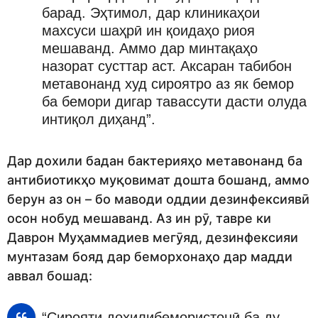
барад. Эҳтимол, дар клиникаҳои
махсуси шаҳрӣ ин қоидаҳо риоя
мешаванд. Аммо дар минтақаҳо
назорат сусттар аст. Аксаран табибон
метавонанд худ сироятро аз як бемор
ба бемори дигар тавассути дасти олуда
интиқол диҳанд”.
Дар дохили бадан бактерияҳо метавонанд ба
антибиотикҳо муқовимат дошта бошанд, аммо
берун аз он – бо маводи оддии дезинфексиявӣ
осон нобуд мешаванд. Аз ин рӯ, тавре ки
Даврон Муҳаммадиев мегӯяд, дезинфексияи
мунтазам бояд дар беморхонаҳо дар мадди
аввал бошад:
“Сирояти дохилибемористонӣ ба ду