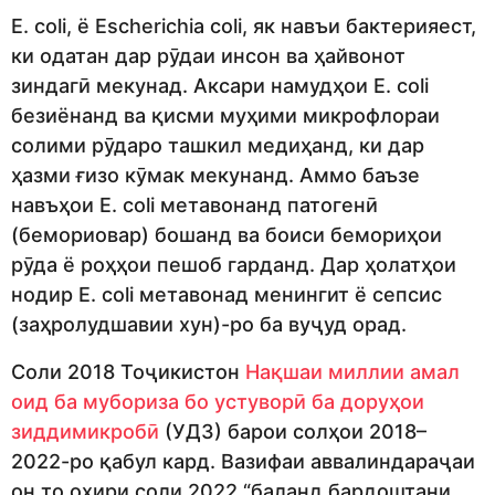
E. coli, ё Escherichia coli, як навъи бактерияест,
ки одатан дар рӯдаи инсон ва ҳайвонот
зиндагӣ мекунад. Аксари намудҳои E. coli
безиёнанд ва қисми муҳими микрофлораи
солими рӯдаро ташкил медиҳанд, ки дар
ҳазми ғизо кӯмак мекунанд. Аммо баъзе
навъҳои E. coli метавонанд патогенӣ
(бемориовар) бошанд ва боиси бемориҳои
рӯда ё роҳҳои пешоб гарданд. Дар ҳолатҳои
нодир E. coli метавонад менингит ё сепсис
(заҳролудшавии хун)-ро ба вуҷуд орад.
Соли 2018 Тоҷикистон
Нақшаи миллии амал
оид ба мубориза бо устуворӣ ба доруҳои
зиддимикробӣ
(УДЗ) барои солҳои 2018–
2022-ро қабул кард. Вазифаи аввалиндараҷаи
он то охири соли 2022 “баланд бардоштани