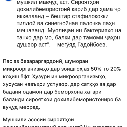
мушкил мавҷуд аст. Сироятҳои
дохилибемористонӣ қариб дар ҳама ҷо
якхелаанд – бештар стафилококки
тиллоӣ ва синегнойная палочка паҳн
мешаванд. Муолиҷаи ин бактерияҳо на
танҳо дар мо, балки дар тамоми ҷаҳон
душвор аст”, – мегӯяд Гадойбоев.
Пас аз безараргардонӣ, шумораи
микроорганизмҳо дар зоишгоҳ аз 50% то 20%
коҳиш ёфт. Ҳузури ин микроорганизмҳо,
хусусан навъҳои устувор, дар сатҳҳо ва дар
бадани одамон дар беморхона хатари
баланди сироятҳои дохилибемористониро ба
вуҷуд меорад.
Мушкили асосии сироятҳои