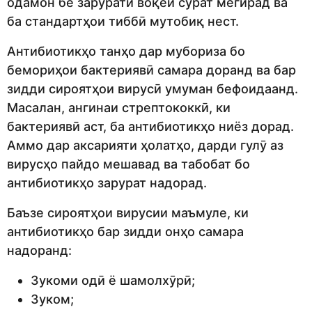
одамон бе зарурати воқеӣ сурат мегирад ва
ба стандартҳои тиббӣ мутобиқ нест.
Антибиотикҳо танҳо дар мубориза бо
бемориҳои бактериявӣ самара доранд ва бар
зидди сироятҳои вирусӣ умуман бефоидаанд.
Масалан, ангинаи стрептококкӣ, ки
бактериявӣ аст, ба антибиотикҳо ниёз дорад.
Аммо дар аксарияти ҳолатҳо, дарди гулӯ аз
вирусҳо пайдо мешавад ва табобат бо
антибиотикҳо зарурат надорад.
Баъзе сироятҳои вирусии маъмуле, ки
антибиотикҳо бар зидди онҳо самара
надоранд:
Зукоми одӣ ё шамолхӯрӣ;
Зуком;