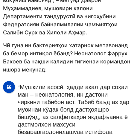
вокуниш намоянд”, – мегӯяд Даврон
Муҳаммадиев, мушовири калони
Департаменти тандурустӣ ва нигоҳубини
Федератсияи байналмилалии ҷамъиятҳои
Салиби Сурх ва Ҳилоли Аҳмар.
Чӣ гуна ин бактерияҳои хатарнок метавонанд
ба бемор интиқол ёбанд? Неонатолог Фаррух
Бакоев ба нақши калидии гигиенаи кормандон
ишора мекунад:
“Мушкили асосӣ, ҳадди ақал дар соҳаи
ман – неонатология, ин дастони
чиркини табибон аст. Табиб баъд аз ҳар
муоинаи кӯдак бояд дастҳояшро
бишӯяд, аз салфеткаҳои якдафъаина ё
дастмолҳои махсуси
безараргардонидашуда истифода