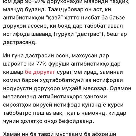
юм дар 96–97% дорухонаҳои мавриди таҳқиқ
мавҷуд буданд. Тааҷҷубовар он аст, ки
антибиотикҳои “қавӣ” ҳатто нисбат ба баъзе
доруҳои асосие, ки бояд дар табобат аввал
истифода шаванд (гурӯҳи “дастрас”), бештар
дастрасанд.
Ин гуна дастрасии осон, махсусан дар
шароите ки 77% фурӯши антибиотикҳо дар
кишвар
бе дорухат
сурат мегирад, заминаи
комил барои худтабобаткунӣ ва истифодаи
нодурусти доруҳоро муҳайё месозад. Одамон
метавонанд антибиотикҳоро ҳангоми
сироятҳои вирусӣ истифода кунанд ё курси
табобатро пеш аз вақт қатъ намоянд, ки дар
чунин ҳолатҳо онҳо бефоидаанд.
Ҳамаи ин ба таври мустақим ба афзоиши