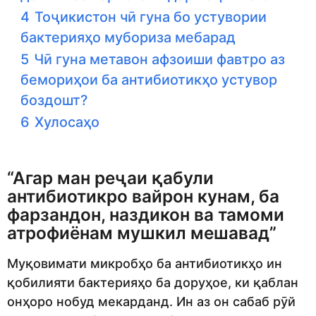
4
Тоҷикистон чӣ гуна бо устувории
бактерияҳо мубориза мебарад
5
Чӣ гуна метавон афзоиши фавтро аз
бемориҳои ба антибиотикҳо устувор
боздошт?
6
Хулосаҳо
“Агар ман реҷаи қабули
антибиотикро вайрон кунам, ба
фарзандон, наздикон ва тамоми
атрофиёнам мушкил мешавад”
Муқовимати микробҳо ба антибиотикҳо ин
қобилияти бактерияҳо ба доруҳое, ки қаблан
онҳоро нобуд мекарданд. Ин аз он сабаб рӯй