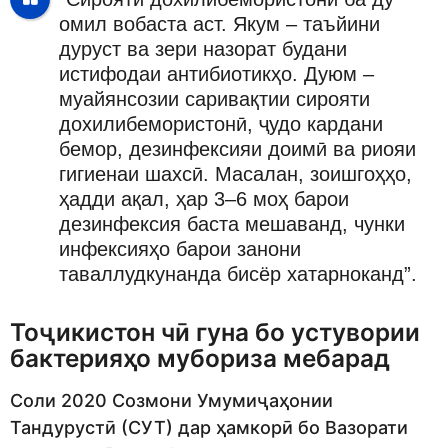
омил вобаста аст. Якум – таъйини
дуруст ва зери назорат будани
истифодаи антибиотикҳо. Дуюм –
муайянсозии саривақтии сирояти
дохилибемористонӣ, ҷудо кардани
бемор, дезинфексияи доимӣ ва риояи
гигиенаи шахсӣ. Масалан, зоишгоҳҳо,
ҳадди ақал, ҳар 3–6 моҳ барои
дезинфексия баста мешаванд, чунки
инфексияҳо барои занони
таваллудкунанда бисёр хатарноканд”.
Тоҷикистон чӣ гуна бо устувории
бактерияҳо мубориза мебарад
Соли 2020 Созмони Умумиҷаҳонии
Тандурустӣ (СУТ) дар ҳамкорӣ бо Вазорати