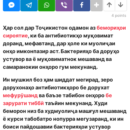
o
n
d
t
m
h
4
points
o
s
n
a
Ҳар сол дар Тоҷикистон одамон аз
бемориҳои
g
сироятие
, ки ба антибиотикҳо муқовимат
o
доранд, мефавтанд, дар ҳоле ки муолиҷаи
онҳо имконпазир аст. Бактерияҳо ба доруҳо
устувор ва ё муқовиматнок мешаванд ва
самаранокии онҳоро гум мекунанд.
Ин мушкил боз ҳам шиддат мегирад, зеро
дорухонаҳо антибиотикҳоро бе дорухат
мефурӯшанд
ва баъзе табибон онҳоро
бе
зарурати тиббӣ
таъйин мекунанд. Худи
беморон низ ба худмуолиҷа машғул мешаванд
ё курси табобатро нопурра мегузаранд, ки ин
боиси пайдошавии бактерияҳои устувор