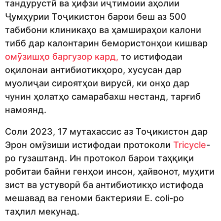
тандурустӣ ва ҳифзи иҷтимоии аҳолии
Ҷумҳурии Тоҷикистон барои беш аз 500
табибони клиникаҳо ва ҳамшираҳои калони
тибб дар калонтарин бемористонҳои кишвар
омӯзишҳо баргузор кард,
то истифодаи
оқилонаи антибиотикҳоро, хусусан дар
муолиҷаи сироятҳои вирусӣ, ки онҳо дар
чунин ҳолатҳо самарабахш нестанд, тарғиб
намоянд.
Соли 2023, 17 мутахассис аз Тоҷикистон дар
Эрон омӯзиши истифодаи протоколи
Tricycle
-
ро гузаштанд. Ин протокол барои таҳқиқи
робитаи байни генҳои инсон, ҳайвонот, муҳити
зист ва устуворӣ ба антибиотикҳо истифода
мешавад ва геноми бактерияи E. coli-ро
таҳлил мекунад.