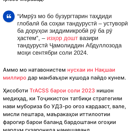
“Имрӯз мо бо бузургтарин таҳдиди
глобалӣ ба соҳаи тандурустӣ – устуворӣ
ба доруҳои зиддимикробӣ рӯ ба рӯ
ҳастем”, –
изҳор дошт
вазири
тандурустӣ Ҷамолиддин Абдуллозода
моҳи сентябри соли 2024.
Аммо мо натавонистем
нусхаи ин Нақшаи
миллиро
дар манбаъҳои кушода пайдо кунем.
Ҳисоботи
TrACSS барои соли 2023
нишон
медиҳад, ки Тоҷикистон татбиқи стратегияи
нави мубориза бо УДЗ-ро оғоз кардааст, вале,
мисли пештара, маъракаҳои иттилоотии
фарогир барои баланд бардоштани огоҳии
мардум гузаронида намешаванд.