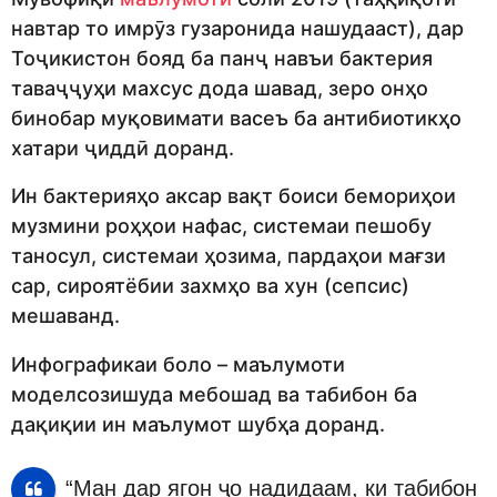
навтар то имрӯз гузаронида нашудааст), дар
Тоҷикистон бояд ба панҷ навъи бактерия
таваҷҷуҳи махсус дода шавад, зеро онҳо
бинобар муқовимати васеъ ба антибиотикҳо
хатари ҷиддӣ доранд.
Ин бактерияҳо аксар вақт боиси бемориҳои
музмини роҳҳои нафас, системаи пешобу
таносул, системаи ҳозима, пардаҳои мағзи
сар, сироятёбии захмҳо ва хун (сепсис)
мешаванд.
Инфографикаи боло – маълумоти
моделсозишуда мебошад ва табибон ба
дақиқии ин маълумот шубҳа доранд.
“Ман дар ягон ҷо надидаам, ки табибон