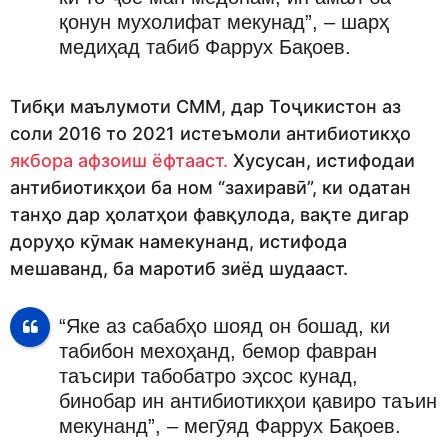
қонун мухолифат мекунад”, – шарҳ
медиҳад табиб Фаррух Бақоев.
Тибқи маълумоти СММ, дар Тоҷикистон аз
соли 2016 то 2021 истеъмоли антибиотикҳо
якбора афзоиш ёфтааст.
Хусусан, истифодаи
антибиотикҳои ба ном “захиравӣ”, ки одатан
танҳо дар ҳолатҳои фавқулода, вақте дигар
доруҳо кӯмак намекунанд, истифода
мешаванд, ба маротиб зиёд шудааст.
“Яке аз сабабҳо шояд он бошад, ки
табибон мехоҳанд, бемор фавран
таъсири табобатро эҳсос кунад,
бинобар ин антибиотикҳои қавиро таъин
мекунанд”, – мегӯяд Фаррух Бақоев.