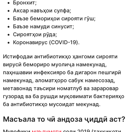
Бронхит;
Аксар навъҳои сулфа;
Баъзе бемориҳои сирояти гӯш;
Баъзе намуди синусит;
Сироятҳои рӯда;
Коронавирус (COVID-19).
Истифодаи антибиотикҳо ҳангоми сирояти
вирусӣ бемориро муолиҷа намекунад,
паҳншавии инфексияро ба дигарон пешгирӣ
намекунад, аломатҳоро сабук намесозад,
метавонад таъсири номатлуб ва зараровар
гузорад ва ба рушди муқовимати бактерияҳо
ба антибиотикҳо мусоидат мекунад.
Масъала то чӣ андоза ҷиддӣ аст?
Мувофиқи
маълумоти
соли 2019 (таҳқиқоти