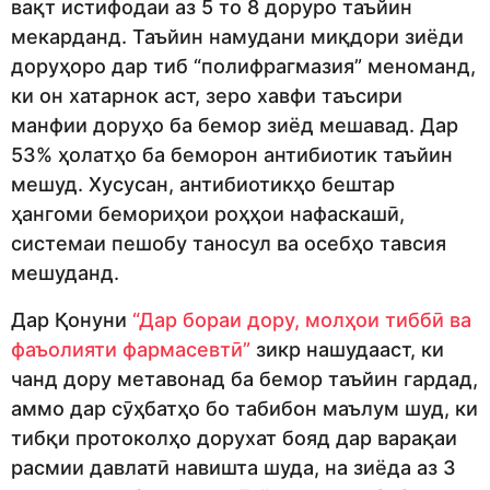
вақт истифодаи аз 5 то 8 доруро таъйин
мекарданд. Таъйин намудани миқдори зиёди
доруҳоро дар тиб “полифрагмазия” меноманд,
ки он хатарнок аст, зеро хавфи таъсири
манфии доруҳо ба бемор зиёд мешавад. Дар
53% ҳолатҳо ба беморон антибиотик таъйин
мешуд. Хусусан, антибиотикҳо бештар
ҳангоми бемориҳои роҳҳои нафаскашӣ,
системаи пешобу таносул ва осебҳо тавсия
мешуданд.
Дар Қонуни
“Дар бораи дору, молҳои тиббӣ ва
фаъолияти фармасевтӣ”
зикр нашудааст, ки
чанд дору метавонад ба бемор таъйин гардад,
аммо дар сӯҳбатҳо бо табибон маълум шуд, ки
тибқи протоколҳо дорухат бояд дар варақаи
расмии давлатӣ навишта шуда, на зиёда аз 3