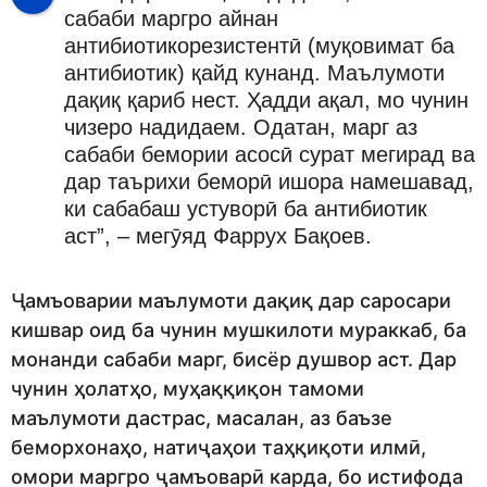
сабаби маргро айнан
антибиотикорезистентӣ (муқовимат ба
антибиотик) қайд кунанд. Маълумоти
дақиқ қариб нест. Ҳадди ақал, мо чунин
чизеро надидаем. Одатан, марг аз
сабаби бемории асосӣ сурат мегирад ва
дар таърихи беморӣ ишора намешавад,
ки сабабаш устуворӣ ба антибиотик
аст”, – мегӯяд Фаррух Бақоев.
Ҷамъоварии маълумоти дақиқ дар саросари
кишвар оид ба чунин мушкилоти мураккаб, ба
монанди сабаби марг, бисёр душвор аст. Дар
чунин ҳолатҳо, муҳаққиқон тамоми
маълумоти дастрас, масалан, аз баъзе
беморхонаҳо, натиҷаҳои таҳқиқоти илмӣ,
омори маргро ҷамъоварӣ карда, бо истифода