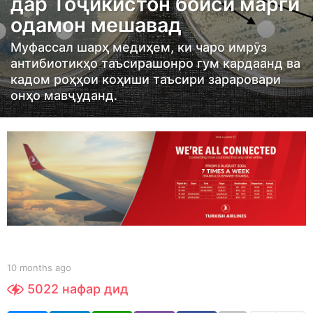
дар Тоҷикистон боиси марги
t
одамон мешавад
h
s
Муфассал шарҳ медиҳем, ки чаро имрӯз
a
антибиотикҳо таъсирашонро гум кардаанд ва
g
кадом роҳҳои коҳиши таъсири зараровари
онҳо мавҷуданд.
o
1
0
m
o
n
t
h
s
a
b
10 months ago
1
y
0
g
5022
нафар дид
S
m
o
h
o