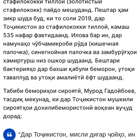
стафилококки тиллоӣ (золотистый
стафилококк) пайдо мешуданд. Пештар ҳам
зикр шуда буд, ки то соли 2019, дар
Тоҷикистон аз стафилококки тиллоӣ, камаш
535 нафар фавтидаанд. Илова бар ин, дар
намунаҳо чӯбчамикроби рӯда (кишечная
палочка), синегнойная палочка ва замбурӯғҳои
хамиртурш низ ошкор шудаанд. Бештари
бактерияҳо дар бахши қабули беморон, утоқи
таваллуд ва утоқи амалиётӣ ёфт шудаанд.
Табиби бемориҳои сироятӣ, Мурод Гадойбоев,
тасдиқ мекунад, ки дар Тоҷикистон мушкили
сироятҳои дохилибемористонӣ воқеан вуҷуд
дорад:
“Дар Тоҷикистон, мисли дигар ҷойҳо, ин