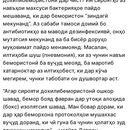
дохилибемористонӣ дар чист? Ин сироятҳо аз
навъҳои махсуси бактерияҳое пайдо
мешаванд, ки дар бемористон “зиндагӣ
мекунанд”. Аз сабаби тамоси доимӣ бо
антибиотикҳо ва маводи дезинфексиявӣ, онҳо
мутатсия мекунанд ва ба бисёр доруҳо
муқовимат пайдо менамоянд. Масалан,
илтиҳоби шуш (пневмония), ки аз чунин навъи
бемористонӣ ба вуҷуд меояд, ба маротиб
хатарноктар аз илтиҳобест, ки дар кӯча
мегирем, чунки табобати он душвортар аст.
“Агар сирояти дохилибемористонӣ ошкор
шавад, бемор бояд фавран дар утоқи алоҳида
(бокс) изолятсия шавад. Ман бовар дорам, ки
дар ҳар беморхона протоколҳои мушаххас
вуҷуд доранд, ки чӣ гуна ба чунин ҳолатҳо зуд