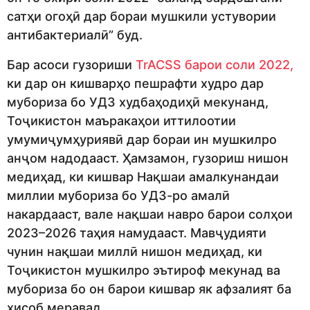
сатҳи огоҳӣ дар бораи мушкили устувории
антибактериалӣ” буд.
Бар асоси гузориши
TrACSS барои соли 2022,
ки дар он кишварҳо пешрафти худро дар
мубориза бо УДЗ худбаҳодиҳӣ мекунанд,
Тоҷикистон маъракаҳои иттилоотии
умумиҷумҳуриявӣ дар бораи ин мушкилро
анҷом надодааст. Ҳамзамон, гузориш нишон
медиҳад, ки кишвар Нақшаи амалкунандаи
миллии мубориза бо УДЗ-ро амалӣ
накардааст, вале нақшаи навро барои солҳои
2023–2026 таҳия намудааст. Мавҷудияти
чунин нақшаи миллӣ нишон медиҳад, ки
Тоҷикистон мушкилро эътироф мекунад ва
мубориза бо он барои кишвар як афзалият ба
ҳисоб меравад.