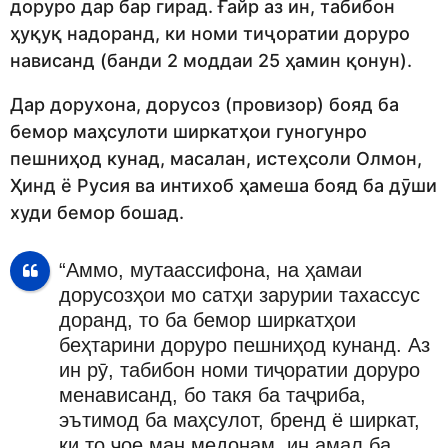
доруро дар бар гирад. Ғайр аз ин, табибон
ҳуқуқ надоранд, ки номи тиҷоратии доруро
нависанд (банди 2 моддаи 25 ҳамин қонун).
Дар дорухона, дорусоз (провизор) бояд ба
бемор маҳсулоти ширкатҳои гуногунро
пешниҳод кунад, масалан, истеҳсоли Олмон,
Ҳинд ё Русия ва интихоб ҳамеша бояд ба дӯши
худи бемор бошад.
“Аммо, мутаассифона, на ҳамаи
дорусозҳои мо сатҳи зарурии тахассус
доранд, то ба бемор ширкатҳои
беҳтарини доруро пешниҳод кунанд. Аз
ин рӯ, табибон номи тиҷоратии доруро
менависанд, бо такя ба таҷриба,
эътимод ба маҳсулот, бренд ё ширкат,
ки то ҷое ман медонам, ин амал ба