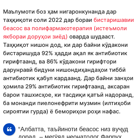
Маълумоти боз ҳам нигаронкунанда дар
таҳқиқоти соли 2022 дар бораи
бистаришавии
беасос ва полифармакотерапия (истеъмоли
якбораи доруҳои зиёд)
оварда шудааст.
Таҳқиқот нишон дод, ки дар байни кӯдакони
бистаришуда 92% ҳадди ақал як антибиотик
гирифтаанд, ва 86% кӯдакони гирифтори
дарунравӣ бидуни нишондиҳандаҳои тиббӣ
антибиотик қабул кардаанд. Дар байни занҳои
ҳомила 29% антибиотик гирифтаанд, аксаран
барои ташхисҳое, ки тасдиқи қатъӣ надоранд,
ба монанди пиелонефрити музмин (илтиҳоби
сироятии гурда) ё бемориҳои роҳи нафас.
“Албатта, таъйиноти беасос низ вуҷуд
дорад, – мегӯяд неонатолог Фаррух