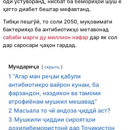
одӣ устуворанд, нисбат ба бемориҳои шуш ё
ҳатто диабет бештар мефавтанд.
Тибқи пешгӯӣ, то соли 2050, муқовимати
бактерияҳо ба антибиотикҳо метавонад
сабаби марги ду миллион нафар
дар як сол
дар саросари ҷаҳон гардад.
Мундариҷа
скрыть
1
“Агар ман реҷаи қабули
антибиотикро вайрон кунам, ба
фарзандон, наздикон ва тамоми
атрофиёнам мушкил мешавад”
2
Масъала то чӣ андоза ҷиддӣ аст?
3
Мушкили ҷиддии сироятҳои
дохилибемористонӣ дар Тоҷикистон