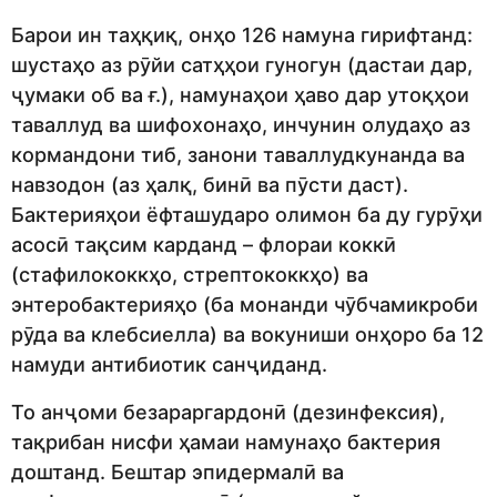
Барои ин таҳқиқ, онҳо 126 намуна гирифтанд:
шустаҳо аз рӯйи сатҳҳои гуногун (дастаи дар,
ҷумаки об ва ғ.), намунаҳои ҳаво дар утоқҳои
таваллуд ва шифохонаҳо, инчунин олудаҳо аз
кормандони тиб, занони таваллудкунанда ва
навзодон (аз ҳалқ, бинӣ ва пӯсти даст).
Бактерияҳои ёфташударо олимон ба ду гурӯҳи
асосӣ тақсим карданд – флораи коккӣ
(стафилококкҳо, стрептококкҳо) ва
энтеробактерияҳо (ба монанди чӯбчамикроби
рӯда ва клебсиелла) ва вокуниши онҳоро ба 12
намуди антибиотик санҷиданд.
То анҷоми безараргардонӣ (дезинфексия),
тақрибан нисфи ҳамаи намунаҳо бактерия
доштанд. Бештар эпидермалӣ ва