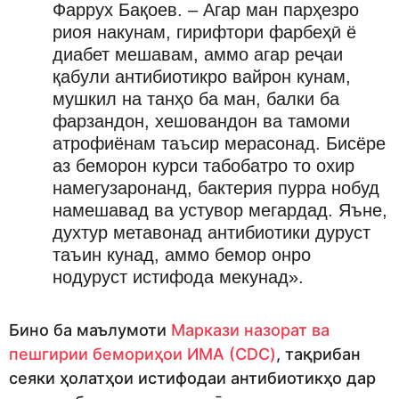
Фаррух Бақоев. – Агар ман парҳезро
риоя накунам, гирифтори фарбеҳӣ ё
диабет мешавам, аммо агар реҷаи
қабули антибиотикро вайрон кунам,
мушкил на танҳо ба ман, балки ба
фарзандон, хешовандон ва тамоми
атрофиёнам таъсир мерасонад. Бисёре
аз беморон курси табобатро то охир
намегузаронанд, бактерия пурра нобуд
намешавад ва устувор мегардад. Яъне,
духтур метавонад антибиотики дуруст
таъин кунад, аммо бемор онро
нодуруст истифода мекунад».
Бино ба маълумоти
Маркази назорат ва
пешгирии бемориҳои ИМА (CDC)
, тақрибан
сеяки ҳолатҳои истифодаи антибиотикҳо дар