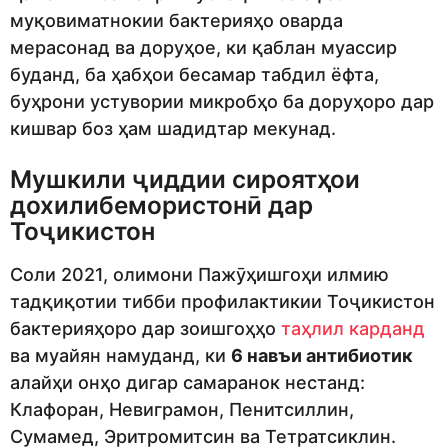
муқовиматнокии бактерияҳо оварда
мерасонад ва доруҳое, ки қаблан муассир
буданд, ба ҳабҳои бесамар табдил ёфта,
буҳрони устувории микробҳо ба доруҳоро дар
кишвар боз ҳам шадидтар мекунад.
Мушкили ҷиддии сироятҳои
дохилибемористонӣ дар
Тоҷикистон
Соли 2021, олимони Пажӯҳишгоҳи илмию
тадқиқотии тибби профилактикии Тоҷикистон
бактерияҳоро дар зоишгоҳҳо
таҳлил карданд
ва муайян намуданд, ки
6 навъи антибиотик
алайҳи онҳо дигар самаранок нестанд:
Клафоран, Невиграмон, Пенитсиллин,
Сумамед, Эритромитсин ва Тетратсиклин.