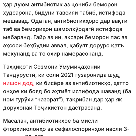
ҳар дуюм антибиотик аз ҷониби беморон
худсарона, бидуни тавсияи табиб, истифода
мешавад. Одатан, антибиотикҳоро дар вақти
таб ва бемориҳои шамолхӯрдагӣ истифода
мебаранд. Ғайр аз ин, аксари беморон пас аз
эҳсоси беҳбудии аввал, қабулт доруро қатъ
мекунанд ва то охир намерасонанд.
Таҳқиқоти Созмони Умумиҷаҳонии
Тандурустӣ, ки соли 2021 гузаронида шуд,
нишон дод,
ки бисёре аз антибиотикҳо, ҳатто
онҳое ки бояд бо эҳтиёт истифода шаванд (ба
ном гурӯҳи “назорат”), тақрибан дар ҳар як
дорухонаи Тоҷикистон дастрасанд.
Масалан, антибиотикҳое ба мисли
фторхинолонҳо ва сефалоспоринҳои насли 3-