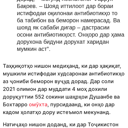
Бақоев. – Шояд иттилоот дар бораи
истифодаи оқилонаи антибиотикҳо то
ба табибон ва беморон намерасад. Ва
шояд як сабаби дигар – дастрасии
осони антибиотикҳост. Онҳоро дар ҳама
дорухона бидуни дорухат харидан
мумкин аст”.
Таҳқиқотҳо нишон медиҳанд, ки дар ҳақиқат,
мушкили истифодаи худсаронаи антибиотикҳо
аз ҷониби беморон вуҷуд дорад. Дар соли
2021 олимон дар муддати 4 моҳ дохили
доруқуттии 552 сокини шаҳрҳои Душанбе ва
Бохтарро
омӯхта
, пурсидаанд, ки онҳо дар
кадом ҳолатҳо дору истеъмол мекунанд.
Натиҷаҳо нишон доданд, ки дар Тоҷикистон