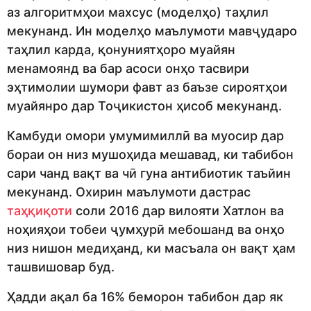
аз алгоритмҳои махсус (моделҳо) таҳлил
мекунанд. Ин моделҳо маълумоти мавҷударо
таҳлил карда, қонуниятҳоро муайян
менамоянд ва бар асоси онҳо тасвири
эҳтимолии шумори фавт аз баъзе сироятҳои
муайянро дар Тоҷикистон ҳисоб мекунанд.
Камбуди омори умумимиллӣ ва муосир дар
бораи он низ мушоҳида мешавад, ки табибон
сари чанд вақт ва чӣ гуна антибиотик таъйин
мекунанд. Охирин маълумоти дастрас
таҳқиқоти
соли 2016 дар вилояти Хатлон ва
ноҳияҳои тобеи ҷумҳурӣ мебошанд ва онҳо
низ нишон медиҳанд, ки масъала он вақт ҳам
ташвишовар буд.
Ҳадди ақал ба 16% беморон табибон дар як