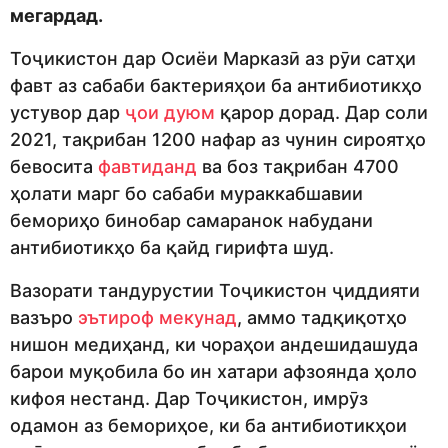
мегардад.
Тоҷикистон дар Осиёи Марказӣ аз рӯи сатҳи
фавт аз сабаби бактерияҳои ба антибиотикҳо
устувор дар
ҷои дуюм
қарор дорад. Дар соли
2021, тақрибан 1200 нафар аз чунин сироятҳо
бевосита
фавтиданд
ва боз тақрибан 4700
ҳолати марг бо сабаби мураккабшавии
бемориҳо бинобар самаранок набудани
антибиотикҳо ба қайд гирифта шуд.
Вазорати тандурустии Тоҷикистон ҷиддияти
вазъро
эътироф мекунад
, аммо тадқиқотҳо
нишон медиҳанд, ки чораҳои андешидашуда
барои муқобила бо ин хатари афзоянда ҳоло
кифоя нестанд. Дар Тоҷикистон, имрӯз
одамон аз бемориҳое, ки ба антибиотикҳои