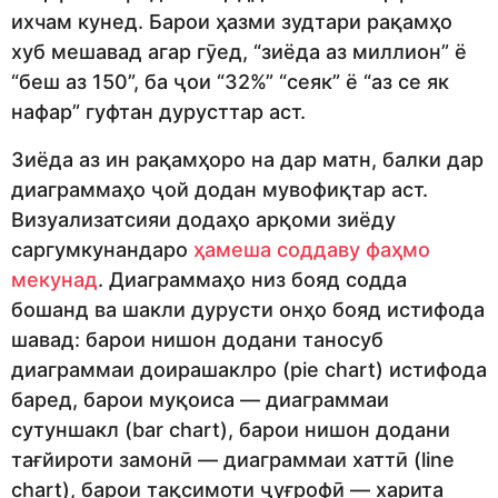
ихчам кунед. Барои ҳазми зудтари рақамҳо
хуб мешавад агар гӯед, “зиёда аз миллион” ё
“беш аз 150”, ба ҷои “32%” “сеяк” ё “аз се як
нафар” гуфтан дурусттар аст.
Зиёда аз ин рақамҳоро на дар матн, балки дар
диаграммаҳо ҷой додан мувофиқтар аст.
Визуализатсияи додаҳо арқоми зиёду
саргумкунандаро
ҳамеша соддаву фаҳмо
мекунад
. Диаграммаҳо низ бояд содда
бошанд ва шакли дурусти онҳо бояд истифода
шавад: барои нишон додани таносуб
диаграммаи доирашаклро (pie chart) истифода
баред, барои муқоиса — диаграммаи
сутуншакл (bar chart), барои нишон додани
тағйироти замонӣ — диаграммаи хаттӣ (line
chart), барои тақсимоти ҷуғрофӣ — харита