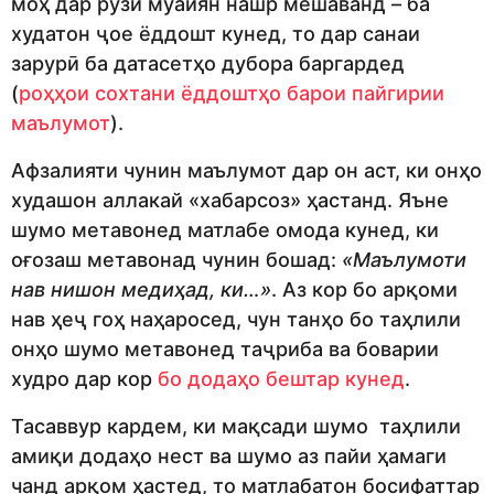
моҳ дар рӯзи муайян нашр мешаванд – ба
худатон ҷое ёддошт кунед, то дар санаи
зарурӣ ба датасетҳо дубора баргардед
(
роҳҳои сохтани ёддоштҳо барои пайгирии
маълумот
).
Афзалияти чунин маълумот дар он аст, ки онҳо
худашон аллакай «хабарсоз» ҳастанд. Яъне
шумо метавонед матлабе омода кунед, ки
оғозаш метавонад чунин бошад:
«Маълумоти
нав нишон медиҳад,
ки…»
. Аз кор бо арқоми
нав ҳеҷ гоҳ наҳаросед, чун танҳо бо таҳлили
онҳо шумо метавонед таҷриба ва боварии
худро дар кор
бо додаҳо бештар кунед
.
Тасаввур кардем, ки мақсади шумо таҳлили
амиқи додаҳо нест ва шумо аз пайи ҳамаги
чанд арқом ҳастед, то матлабатон босифаттар