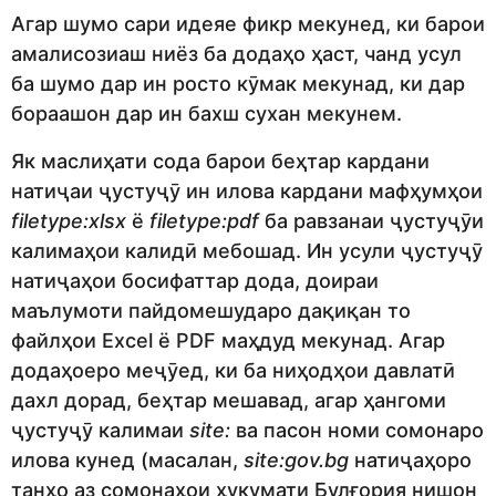
Агар шумо сари идеяе фикр мекунед, ки барои
амалисозиаш ниёз ба додаҳо ҳаст, чанд усул
ба шумо дар ин росто кӯмак мекунад, ки дар
бораашон дар ин бахш сухан мекунем.
Як маслиҳати сода барои беҳтар кардани
натиҷаи ҷустуҷӯ ин илова кардани мафҳумҳои
filetype:xlsx
ё
filetype:pdf
ба равзанаи ҷустуҷӯи
калимаҳои калидӣ мебошад. Ин усули ҷустуҷӯ
натиҷаҳои босифаттар дода, доираи
маълумоти пайдомешударо дақиқан то
файлҳои Excel ё PDF маҳдуд мекунад. Агар
додаҳоеро меҷӯед, ки ба ниҳодҳои давлатӣ
дахл дорад, беҳтар мешавад, агар ҳангоми
ҷустуҷӯ калимаи
site:
ва пасон номи сомонаро
илова кунед (масалан,
site:gov.bg
натиҷаҳоро
танҳо аз сомонаҳои ҳукумати Булғория нишон