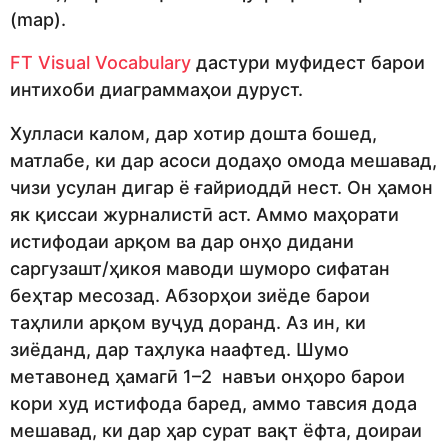
(map).
FT Visual Vocabulary
дастури муфидест барои
интихоби диаграммаҳои дуруст.
Хулласи калом, дар хотир дошта бошед,
матлабе, ки дар асоси додаҳо омода мешавад,
чизи усулан дигар ё ғайриоддӣ нест. Он ҳамон
як қиссаи журналистӣ аст. Аммо маҳорати
истифодаи арқом ва дар онҳо дидани
саргузашт/ҳикоя маводи шуморо сифатан
беҳтар месозад. Абзорҳои зиёде барои
таҳлили арқом вуҷуд доранд. Аз ин, ки
зиёданд, дар таҳлука наафтед. Шумо
метавонед ҳамагӣ 1–2 навъи онҳоро барои
кори худ истифода баред, аммо тавсия дода
мешавад, ки дар ҳар сурат вақт ёфта, доираи