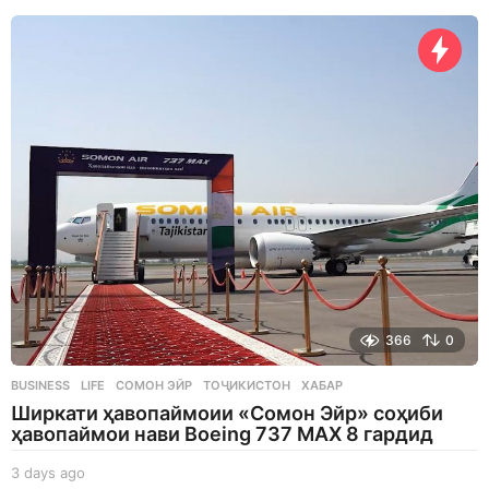
k
a
g
o
366
0
BUSINESS
,
LIFE
СОМОН ЭЙР
,
ТОҶИКИСТОН
,
ХАБАР
Ширкати ҳавопаймоии «Сомон Эйр» соҳиби
ҳавопаймои нави Boeing 737 MAX 8 гардид
3 days ago
3