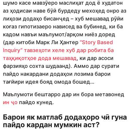
шумо касе мавзӯеро маслиҳат дод ё худатон
аз ҳодисаи наве бӯй бурдеду мехоҳед онро аз
лиҳози додаҳо бисанҷед – хуб мешавад рӯйи
коғаз гипотизаеро нависед ва бубинед, ки ба
кадом навъи маълумот/арқом ниёз доред
(дар китоби Марк Ли Ҳантер
“Story Based
Inquiry” тавзеҳоти хеле хуб дар робита ба
таҳқиқотҳое дода мешавад
, ки дар асоси
фарзияҳо сохта шудаанд). Аммо дар сурати
пайдо накардани додаҳои лозима барои
тағйири идея бояд омода бошед…
Маълумоти бештарро дар ин бора метавонед
ин ҷо
пайдо кунед.
Барои
як
матла
б
дода
ҳоро
чӣ гуна
пайдо кардан мумкин аст?