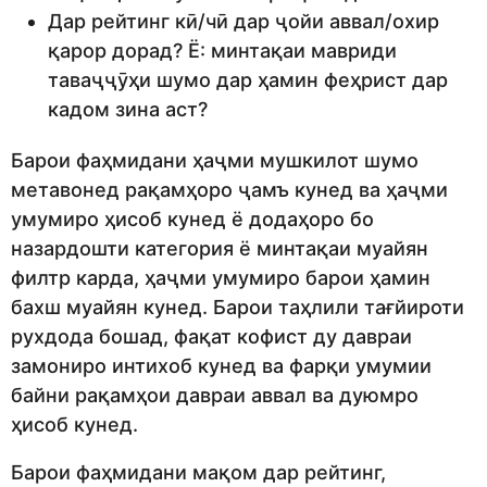
Дар рейтинг кӣ/чӣ дар ҷойи аввал/охир
қарор дорад? Ё: минтақаи мавриди
таваҷҷӯҳи шумо дар ҳамин феҳрист дар
кадом зина аст?
Барои фаҳмидани ҳаҷми мушкилот шумо
метавонед рақамҳоро ҷамъ кунед ва ҳаҷми
умумиро ҳисоб кунед ё додаҳоро бо
назардошти категория ё минтақаи муайян
филтр карда, ҳаҷми умумиро барои ҳамин
бахш муайян кунед. Барои таҳлили тағйироти
рухдода бошад, фақат кофист ду давраи
замониро интихоб кунед ва фарқи умумии
байни рақамҳои давраи аввал ва дуюмро
ҳисоб кунед.
Барои фаҳмидани мақом дар рейтинг,