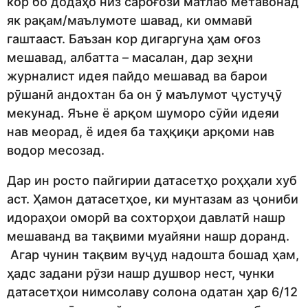
кор бо додаҳо низ сароғози матлаб метавонад
як рақам/маълумоте шавад, ки оммавӣ
гаштааст. Баъзан кор дигаргуна ҳам оғоз
мешавад, албатта – масалан, дар зеҳни
журналист идея пайдо мешавад ва барои
рӯшанӣ андохтан ба он ӯ маълумот ҷустуҷӯ
мекунад. Яъне ё арқом шуморо сӯйи идеяи
нав меорад, ё идея ба таҳқиқи арқоми нав
водор месозад.
Дар ин росто пайгирии датасетҳо роҳҳали хуб
аст. Ҳамон датасетҳое, ки мунтазам аз ҷониби
идораҳои оморӣ ва сохторҳои давлатӣ нашр
мешаванд ва тақвими муайяни нашр доранд.
Агар чунин тақвим вуҷуд надошта бошад ҳам,
ҳадс задани рӯзи нашр душвор нест, чунки
датасетҳои нимсолаву солона одатан ҳар 6/12