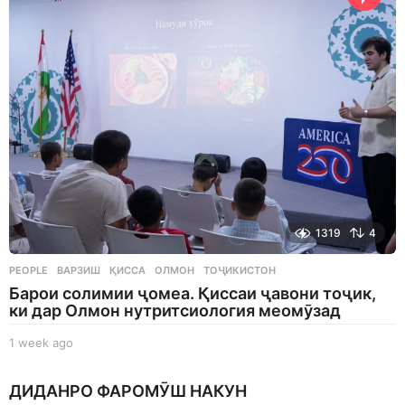
s
a
g
o
1319
4
PEOPLE
ВАРЗИШ
,
ҚИССА
,
ОЛМОН
,
ТОҶИКИСТОН
Барои солимии ҷомеа. Қиссаи ҷавони тоҷик,
ки дар Олмон нутритсиология меомӯзад
1 week ago
1
w
e
ДИДАНРО ФАРОМӮШ НАКУН
e