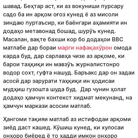
шавад. Беҳтар аст, ки аз вокуниши пурсару
садо ба ин арқом оғоз кунед ё аз мисоли
зиндаю пуртаъсир, ки баёнгари аҳамияти ин
додаҳо метавонад бошад, шурӯъ кунед.
Масалан, вақте бахши кор бо додаҳои BBC
матлабе дар бораи
марги нафақахӯрон
омода
карда буд, дар сарлавҳа чизе аз арқоме, ки
барои таҳқиқи ин мавзӯъ журналистонро
водор сохт, гуфта нашуд. Баръакс дар он задаи
асосӣ дар зарурати таҳқиқи ин ҳодисаи
мудҳиш гузошта шуда буд. Дар чунин ҳолат
додаҳо ҳамчун контекст хидмат мекунанд, на
ҳамчун маркази асосии матлаб.
Ҳангоми тақияи матлаб аз истифодаи арқоми
зиёд даст кашед. Кӯшиш кунед, ки хулосаи
онҳоро биёред ё то ҳадди имкон онҳоро