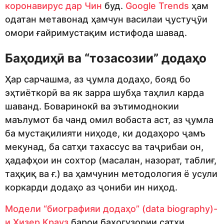
коронавирус дар Чин
буд.
Google Trends
ҳам
одатан метавонад ҳамчун василаи ҷустуҷӯи
омори ғайримустақим истифода шавад.
Баҳодиҳӣ ва “тозасозии” додаҳо
Ҳар сарчашма, аз ҷумла додаҳо, бояд бо
эҳтиёткорӣ ва як зарра шубҳа таҳлил карда
шаванд. Боваринокӣ ва эътимоднокии
маълумот ба чанд омил вобаста аст, аз ҷумла
ба мустақилияти ниҳоде, ки додаҳоро ҷамъ
мекунад, ба сатҳи тахассус ва таҷрибаи он,
ҳадафҳои ин сохтор (масалан, назорат, таблиғ,
таҳқиқ ва ғ.) ва ҳамчунин методология ё усули
коркарди додаҳо аз ҷониби ин ниҳод.
Модели “биографияи додаҳо” (data biography)-
и Ҳизер Крауз
барои баҳогузории сатҳи