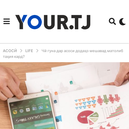
АСОСӢ
LIFE
Чӣ гуна дар асоси додаҳо мешавад матолиб
таҳия кард?