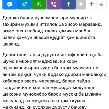
U
r
o
R
a
g
o
Додаҳо барои рӯзноманигори муосир як
захираи муҳими иттилоъ ба ҳисоб мераванд,
аммо онҳо набояд танҳо ҳамчун манбаъ,
балки ҳамчун абзори қудрат ҳам шинохта
шаванд.
Донистани тарзи дурусти истифодаи онҳо ба
шумо имконият медиҳад, ки кори
рӯзноманигории худро боз ҳам муассиртар
анҷом диҳед, чунки додаҳо доираи манбаъҳои
хабариро васеъ месозанд, барои пайдо
кардани идеяҳои нав мусоидат мекунанд,
шахсони муносибро барои мусоҳиба муайян
мекунанд ва муҳимтар аз ҳама кӯмак
мекунанд, ки суолҳои дурусту баҷову