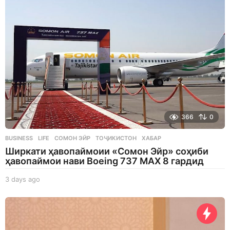
366
0
BUSINESS
,
LIFE
СОМОН ЭЙР
,
ТОҶИКИСТОН
,
ХАБАР
Ширкати ҳавопаймоии «Сомон Эйр» соҳиби
ҳавопаймои нави Boeing 737 MAX 8 гардид
3 days ago
3
d
a
y
s
a