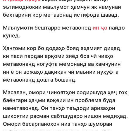
эътимоднокии маълумот ҳамчун як намунаи
беҳтарини кор метавонад истифода шавад.
Маълумоти бештарро метавонед
ин ҷо
пайдо
кунед.
Ҳангоми кор бо додаҳо бояд аҳамият диҳед,
ки паси пардаи арқоми зиёд боз чӣ чизҳо
метавонанд ногуфта мемонанд ва ҳамчунин
ин ё он вожаҳо дақиқан чӣ маънии нуҳуфта
метавонанд дошта бошанд.
Масалан, омори ҷиноятҳои содиршуда ҳеҷ гоҳ
баёнгари ҳаҷми воқеии ин проблема буда
наметавонад. Он танҳо теъдоди аризаҳои
шикоятии расман сабтшударо нишон медиҳад.
Омори бесарпаноҳон низ танҳо шумораи