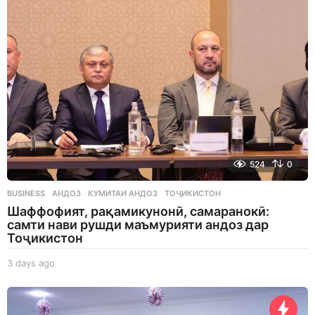
g
o
524
0
BUSINESS
АНДОЗ
,
КУМИТАИ АНДОЗ
,
ТОҶИКИСТОН
Шаффофият, рақамикунонӣ, самаранокӣ:
самти нави рушди маъмурияти андоз дар
Тоҷикистон
3 days ago
3
d
a
y