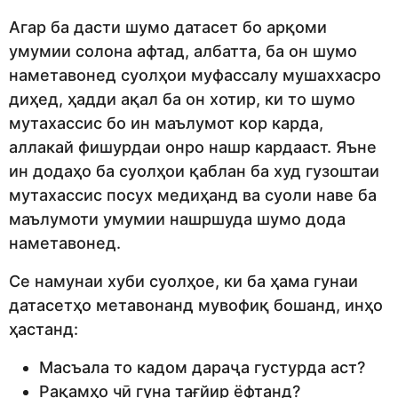
Агар ба дасти шумо датасет бо арқоми
умумии солона афтад, албатта, ба он шумо
наметавонед суолҳои муфассалу мушаххасро
диҳед, ҳадди ақал ба он хотир, ки то шумо
мутахассис бо ин маълумот кор карда,
аллакай фишурдаи онро нашр кардааст. Яъне
ин додаҳо ба суолҳои қаблан ба худ гузоштаи
мутахассис посух медиҳанд ва суоли наве ба
маълумоти умумии нашршуда шумо дода
наметавонед.
Се намунаи хуби суолҳое, ки ба ҳама гунаи
датасетҳо метавонанд мувофиқ бошанд, инҳо
ҳастанд:
Масъала то кадом дараҷа густурда аст?
Рақамҳо чӣ гуна тағйир ёфтанд?