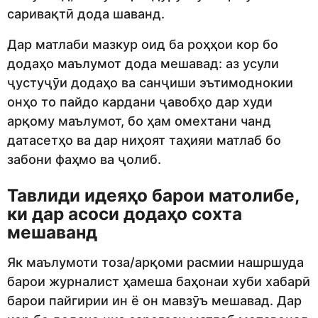
саривақтӣ дода шаванд.
Дар матлаби мазкур оид ба роҳҳои кор бо
додаҳо маълумот дода мешавад: аз усули
ҷустуҷӯи додаҳо ва санҷиши эътимоднокии
онҳо то пайдо кардани ҷавобҳо дар худи
арқому маълумот, бо ҳам омехтани чанд
датасетҳо ва дар ниҳоят таҳияи матлаб бо
забони фаҳмо ва ҷолиб.
Тавлиди идеяҳо барои матолибе,
ки дар асоси додаҳо сохта
мешаванд
Як маълумоти тоза/арқоми расмии нашршуда
барои журналист ҳамеша баҳонаи хуби хабарӣ
барои пайгирии ин ё он мавзӯъ мешавад. Дар