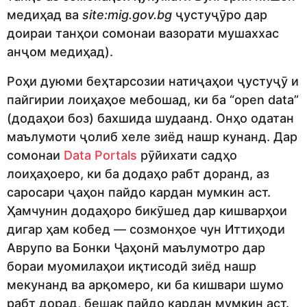
медиҳад ва
site:mig.gov.bg
ҷустуҷӯро дар
доираи танҳои сомонаи вазорати мушаххас
анҷом медиҳад).
Роҳи дуюми беҳтарсозии натиҷаҳои ҷустуҷӯ и
пайгирии лоиҳаҳое мебошад, ки ба “open data”
(додаҳои боз) бахшида шудаанд. Онҳо одатан
маълумоти ҷолиб хеле зиёд нашр кунанд. Дар
сомонаи
Data Portals
рӯйихати садҳо
лоиҳаҳоеро, ки ба додаҳо рабт доранд, аз
саросари ҷаҳон пайдо кардан мумкин аст.
Ҳамчунин додаҳоро бикӯшед дар кишварҳои
дигар ҳам кобед — созмонҳое чун Иттиҳоди
Аврупо ва Бонки Ҷаҳонӣ маълумотро дар
бораи муомилаҳои иқтисодӣ зиёд нашр
мекунанд ва арқомеро, ки ба кишвари шумо
рабт дорад, бешак пайдо кардан мумкин аст.