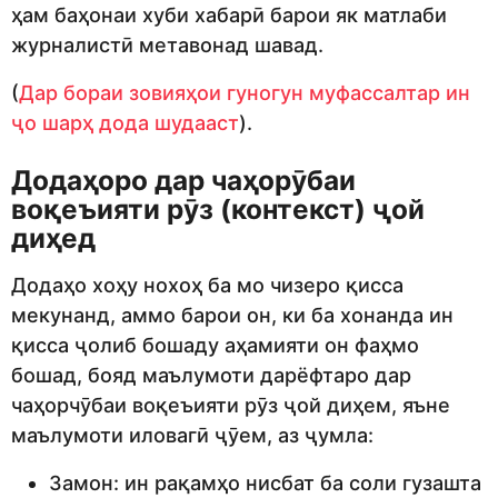
ҳам баҳонаи хуби хабарӣ барои як матлаби
журналистӣ метавонад шавад.
(
Дар бораи зовияҳои гуногун муфассалтар ин
ҷо шарҳ дода шудааст
).
Додаҳоро дар чаҳорӯбаи
воқеъияти рӯз (контекст) ҷой
диҳед
Додаҳо хоҳу нохоҳ ба мо чизеро қисса
мекунанд, аммо барои он, ки ба хонанда ин
қисса ҷолиб бошаду аҳамияти он фаҳмо
бошад, бояд маълумоти дарёфтаро дар
чаҳорчӯбаи воқеъияти рӯз ҷой диҳем, яъне
маълумоти иловагӣ ҷӯем, аз ҷумла:
Замон: ин рақамҳо нисбат ба соли гузашта