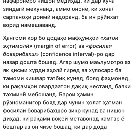
нафаронеро нишон медиҳад, ки дар кӯча
зиндагӣ мекунанд, аммо ононе, ки хона/
сарпаноҳи доимӣ надоранд, ба ин рӯйихат
ворид намешаванд.
Ҳангоми кор бо додаҳо мафҳумҳои
«хатои
эҳтимолӣ»
(margin of error) ва
«фосилаи
боварибахш»
(confidence interval)-ро дар
назар дошта бошед. Агар шумо маълумотро аз
як қисми хурди аҳолӣ гиред ва хулосаро ба
тамоми кишвар татбиқ кунед, бояд фаҳмонед,
ки рақамҳои овардаатон дақиқ нестанд, балки
тахминӣ мебошанд. Барои ҳамин
рӯзноманигор бояд дар чунин ҳолат ҳатман
фосилаи боварибахшро зикр кунад ва нишон
диҳад, ки рақами воқеӣ метавонад камтар ё
бештар аз он чизе бошад, ки дар дода