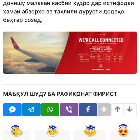
донишу малакаи касбии худро дар истифодаи
ҳамаи абзорҳо ва таҳлили дурусти додаҳо
беҳтар созед.
МАЪҚУЛ ШУД? БА РАФИҚОНАТ ФИРИСТ