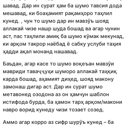
шавад. Дар ин сурат ҳам ба шумо тавсия дода
мешавад, ки боаҳамият рақамҳоро таҳлил
кунед. , чун то шумо дар ин мавзӯъ шояд
аллакай чизе нашр шуда бошад ва агар чунин
аст, пас таҳлили амиқ ба шумо кӯмак мекунад,
ки арқом такрор наёбад ё сабку услуби таҳия
ҳадди ақал монанд нашавад.
Баъдан, агар касе то шумо воқеъан мавзӯи
мавриди таваҷҷуҳи шуморо аллакай таҳқиқ
карда бошад, аҳамият диҳед, шояд макону
замонаш дигар аст. Дар ин сурат шумо
метавонед озодона аз он ҳамчун шаблон
истифода бурда, ба ҳамон тарҳ арқом/макони
навро ворид кунеду чизи тозает созед.
Аммо агар корро аз сифр шурӯъ кунед – ба