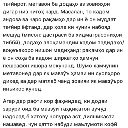
тағйирот, метавон ба додаҳо аз зовияҳои
дигар низ нигоҳ кард. Масалан, то кадом
андоза ва чаро рақамҳо дар ин ё он муддат
тағйир ёфтанд, дар ҳоле ки чунин набояд
мешуд (мисол: дастрасӣ ба хидматрасониҳои
тиббӣ); додаҳо алоқамандии кадом падидаҳо/
воқеъаҳоро нишон медиҳанд; рақамҳо дар ин
ё он соҳа ба кадом ширкатҳо ҳамчун
пешсафон ишора мекунанд. Шумо ҳамчунин
метавонед дар як мавзӯъ ҳамаи ин суолҳоро
диҳед ва дар матлаб чанд зовияи як мавзӯъро
инъикос кунед.
Агар дар рафти кор фаҳмидед, ки додаи
зарурӣ оид ба мавзӯи таҳқиқатон вуҷуд
надорад ё хатову нопурра аст, дилшикаста
нашавед, чун ҳатто набуди маълумоти кофӣ