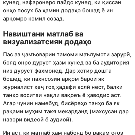
кунед, нафаронеро пайдо кунед, ки қиссаи
онҳо посух ба ҳамин додаҳо бошад ё ин
арқомро комил созад.
Навиштани матлаб ва
визуал
изатсияи
додаҳо
Пас аз ҷамъоварии тамоми маълумоти зарурӣ,
бояд онро дуруст ҳазм кунед ва ба аудитория
низ дуруст фаҳмонед. Дар хотир дошта
бошед, ки паҳнсозии арқом барои як
журналист ҳеҷ гоҳ ҳадафи аслӣ нест, балки
танҳо воситаи нақли вақоеъ ё ҳаводис аст.
Агар чунин намебуд, бисёреҳо танҳо ба як
рақами муҳим такя мекарданд (махсусан дар
навори видеоӣ ё аудиоӣ).
Ин аст, ки матлаб ҳам набояд бо рақам оғоз