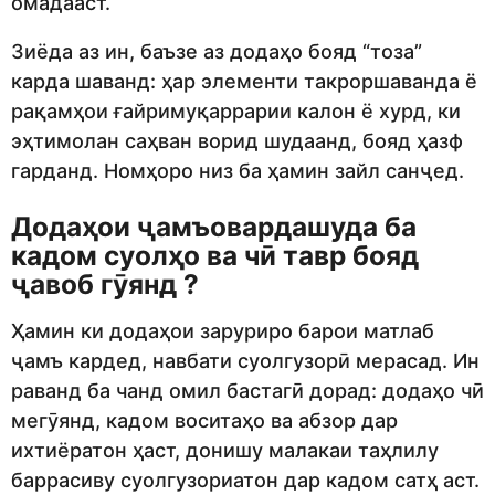
омадааст.
Зиёда аз ин, баъзе аз додаҳо бояд “тоза”
карда шаванд: ҳар элементи такроршаванда ё
рақамҳои ғайримуқаррарии калон ё хурд, ки
эҳтимолан саҳван ворид шудаанд, бояд ҳазф
гарданд. Номҳоро низ ба ҳамин зайл санҷед.
Додаҳои ҷамъовардашуда ба
кадом суолҳо ва чӣ тавр бояд
ҷавоб гӯянд ?
Ҳамин ки додаҳои заруриро барои матлаб
ҷамъ кардед, навбати суолгузорӣ мерасад. Ин
раванд ба чанд омил бастагӣ дорад: додаҳо чӣ
мегӯянд, кадом воситаҳо ва абзор дар
ихтиёратон ҳаст, донишу малакаи таҳлилу
баррасиву суолгузориатон дар кадом сатҳ аст.