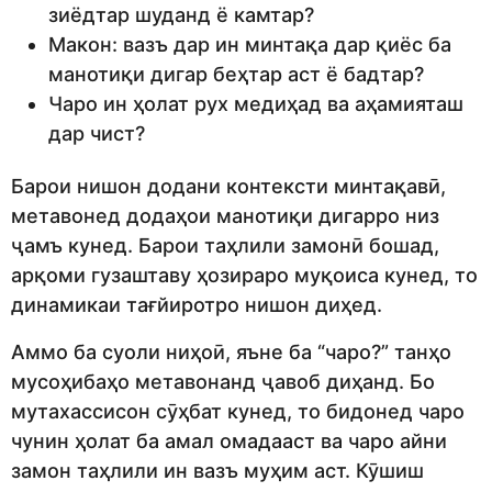
зиёдтар шуданд ё камтар?
Макон: вазъ дар ин минтақа дар қиёс ба
манотиқи дигар беҳтар аст ё бадтар?
Чаро ин ҳолат рух медиҳад ва аҳамияташ
дар чист?
Барои нишон додани контексти минтақавӣ,
метавонед додаҳои манотиқи дигарро низ
ҷамъ кунед. Барои таҳлили замонӣ бошад,
арқоми гузаштаву ҳозираро муқоиса кунед, то
динамикаи тағйиротро нишон диҳед.
Аммо ба суоли ниҳоӣ, яъне ба “чаро?” танҳо
мусоҳибаҳо метавонанд ҷавоб диҳанд. Бо
мутахассисон сӯҳбат кунед, то бидонед чаро
чунин ҳолат ба амал омадааст ва чаро айни
замон таҳлили ин вазъ муҳим аст. Кӯшиш