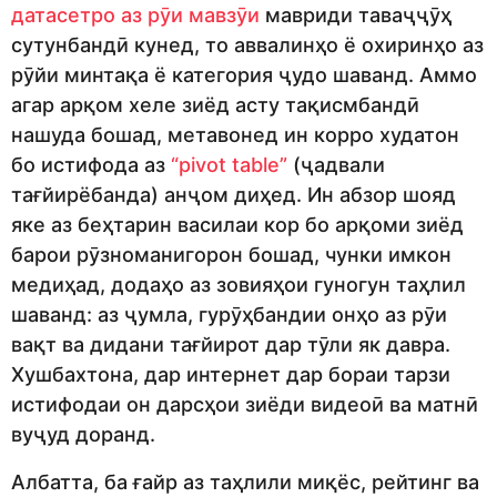
датасетро аз рӯи мавзӯи
мавриди таваҷҷӯҳ
сутунбандӣ кунед, то аввалинҳо ё охиринҳо аз
рӯйи минтақа ё категория ҷудо шаванд. Аммо
агар арқом хеле зиёд асту тақисмбандӣ
нашуда бошад, метавонед ин корро худатон
бо истифода аз
“pivot table”
(ҷадвали
тағйирёбанда) анҷом диҳед. Ин абзор шояд
яке аз беҳтарин василаи кор бо арқоми зиёд
барои рӯзноманигорон бошад, чунки имкон
медиҳад, додаҳо аз зовияҳои гуногун таҳлил
шаванд: аз ҷумла, гурӯҳбандии онҳо аз рӯи
вақт ва дидани тағйирот дар тӯли як давра.
Хушбахтона, дар интернет дар бораи тарзи
истифодаи он дарсҳои зиёди видеоӣ ва матнӣ
вуҷуд доранд.
Албатта, ба ғайр аз таҳлили миқёс, рейтинг ва