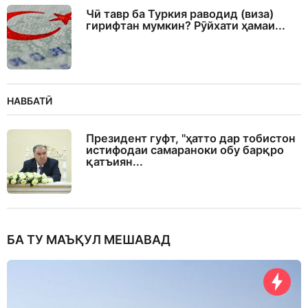
Чӣ тавр ба Туркия раводид (виза)
гирифтан мумкин? Рӯйхати ҳамаи...
НАВБАТӢ
Президент гуфт, "ҳатто дар тобистон
истифодаи самараноки обу барқро
қатъиян...
БА ТУ МАЪҚУЛ МЕШАВАД