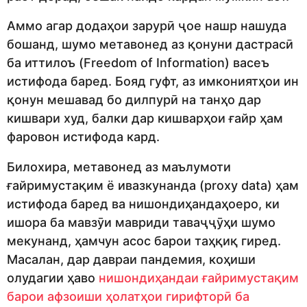
Аммо агар додаҳои зарурӣ ҷое нашр нашуда
бошанд, шумо метавонед аз қонуни дастрасӣ
ба иттилоъ (Freedom of Information) васеъ
истифода баред. Бояд гуфт, аз имкониятҳои ин
қонун мешавад бо дилпурӣ на танҳо дар
кишвари худ, балки дар кишварҳои ғайр ҳам
фаровон истифода кард.
Билохира, метавонед аз маълумоти
ғайримустақим ё ивазкунанда (proxy data) ҳам
истифода баред ва нишондиҳандаҳоеро, ки
ишора ба мавзӯи мавриди таваҷҷӯҳи шумо
мекунанд, ҳамчун асос барои таҳқиқ гиред.
Масалан, дар давраи пандемия, коҳиши
олудагии ҳаво
нишондиҳандаи ғайримустақим
барои афзоиши ҳолатҳои гирифторӣ ба