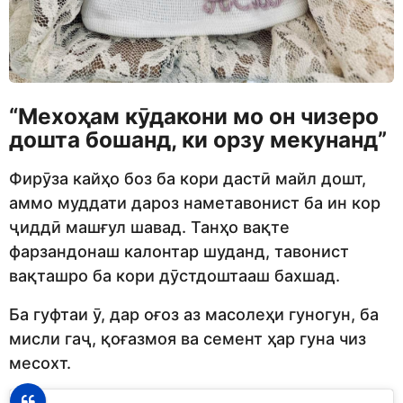
“
Мехоҳам кӯдакони мо он чизеро
дошта бошанд, ки орзу мекунанд
”
Фирӯза кайҳо боз ба кори дастӣ майл дошт,
аммо муддати дароз наметавонист ба ин кор
ҷиддӣ машғул шавад. Танҳо вақте
фарзандонаш калонтар шуданд, тавонист
вақташро ба кори дӯстдоштааш бахшад.
Ба гуфтаи ӯ, дар оғоз аз масолеҳи гуногун, ба
мисли гаҷ, қоғазмоя ва семент ҳар гуна чиз
месохт.