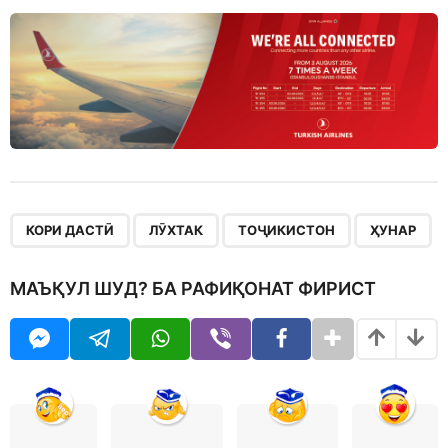
,
,
,
КОРИ ДАСТӢ
ЛӮХТАК
ТОҶИКИСТОН
ҲУНАР
МАЪҚУЛ ШУД? БА РАФИҚОНАТ ФИРИСТ