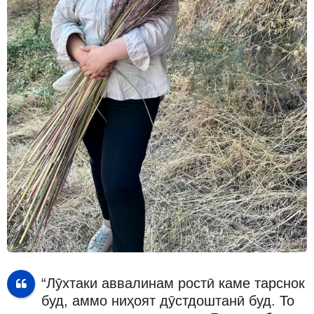
“Лӯхтаки аввалинам ростӣ каме тарснок
буд, аммо ниҳоят дӯстдоштанӣ буд. То