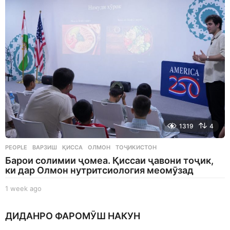
a
g
o
1319
4
PEOPLE
ВАРЗИШ
,
ҚИССА
,
ОЛМОН
,
ТОҶИКИСТОН
Барои солимии ҷомеа. Қиссаи ҷавони тоҷик,
ки дар Олмон нутритсиология меомӯзад
1 week ago
1
w
e
ДИДАНРО ФАРОМӮШ НАКУН
e
k