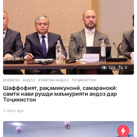
g
o
524
0
BUSINESS
АНДОЗ
,
КУМИТАИ АНДОЗ
,
ТОҶИКИСТОН
Шаффофият, рақамикунонӣ, самаранокӣ:
самти нави рушди маъмурияти андоз дар
Тоҷикистон
3 days ago
3
d
a
y
s