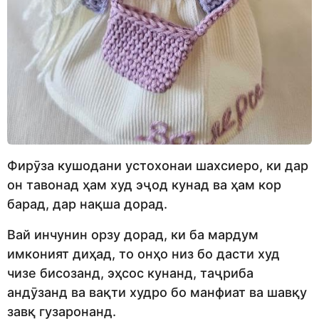
Фирӯза кушодани устохонаи шахсиеро, ки дар
он тавонад ҳам худ эҷод кунад ва ҳам кор
барад, дар нақша дорад.
Вай инчунин орзу дорад, ки ба мардум
имконият диҳад, то онҳо низ бо дасти худ
чизе бисозанд, эҳсос кунанд, таҷриба
андӯзанд ва вақти худро бо манфиат ва шавқу
завқ гузаронанд.