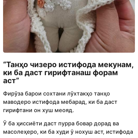
“
Танҳо
чизеро
истифода мекунам,
ки
ба даст гирифтанаш форам
аст
”
Фирӯза барои сохтани лӯхтакҳо танҳо
маводеро истифода мебарад, ки ба даст
гирифтани он хуш меояд.
Ӯ ба ҳиссиёти даст пурра бовар дорад ва
масолеҳеро, ки ба худи ӯ нохуш аст, истифода