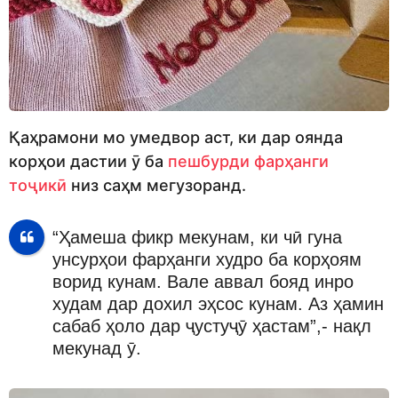
Қаҳрамони мо умедвор аст, ки дар оянда
корҳои дастии ӯ ба
пешбурди фарҳанги
тоҷикӣ
низ саҳм мегузоранд.
“Ҳамеша фикр мекунам, ки чӣ гуна
унсурҳои фарҳанги худро ба корҳоям
ворид кунам. Вале аввал бояд инро
худам дар дохил эҳсос кунам. Аз ҳамин
сабаб ҳоло дар ҷустуҷӯ ҳастам”,- нақл
мекунад ӯ.