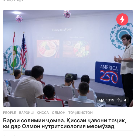
d
a
y
s
a
g
o
1319
4
PEOPLE
ВАРЗИШ
,
ҚИССА
,
ОЛМОН
,
ТОҶИКИСТОН
Барои солимии ҷомеа. Қиссаи ҷавони тоҷик,
ки дар Олмон нутритсиология меомӯзад