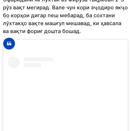
рӯз вақт мегирад. Вале чун кори эҷодиро якҷо
бо корҳои дигар пеш мебарад, ба сохтани
лӯхтакҳо вақте машғул мешавад, ки ҳавсала
ва вақти фориғ дошта бошад.