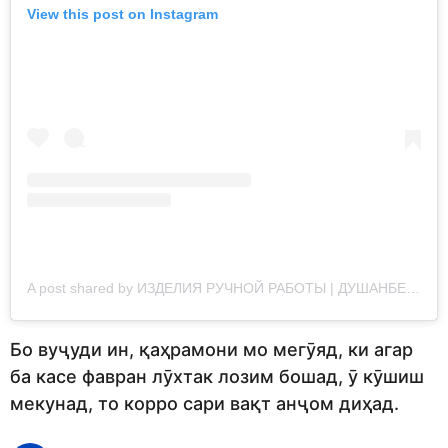
View this post on Instagram
A post shared by ИЗДЕЛИЯ РУЧНОЙ РАБОТЫ | ДУШАНБЕ | ТАДЖИКИСТАН (@handiworks_tj)
Бо вуҷуди ин, қаҳрамони мо мегӯяд, ки агар
ба касе фавран лӯхтак лозим бошад, ӯ кӯшиш
мекунад, то корро сари вақт анҷом диҳад.