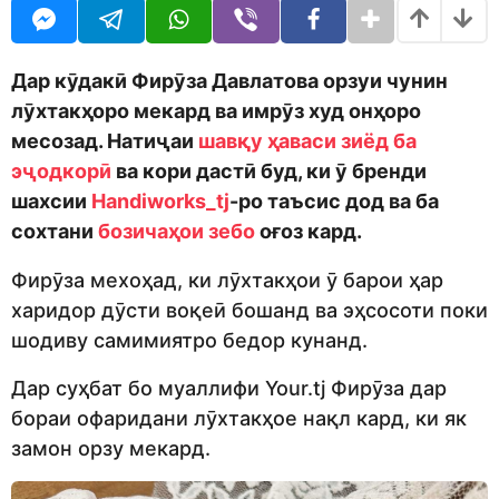
o
t
d
h
m
s
o
a
Дар кӯдакӣ Фирӯза Давлатова орзуи чунин
n
g
лӯхтакҳоро мекард ва имрӯз худ онҳоро
o
месозад. Натиҷаи
шавқу ҳаваси зиёд ба
эҷодкорӣ
ва кори дастӣ буд, ки ӯ бренди
шахсии
Handiworks_tj
-ро таъсис дод ва ба
сохтани
бозичаҳои зебо
оғоз кард.
Фирӯза мехоҳад, ки лӯхтакҳои ӯ барои ҳар
харидор дӯсти воқеӣ бошанд ва эҳсосоти поки
шодиву самимиятро бедор кунанд.
Дар суҳбат бо муаллифи Your.tj Фирӯза дар
бораи офаридани лӯхтакҳое нақл кард, ки як
замон орзу мекард.