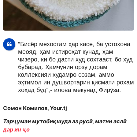
“Бисёр мехостам ҳар касе, ба устохона
меояд, ҳам истироҳат кунад, ҳам
чизеро, ки бо дасти худ сохтааст, бо худ
бубарад. Ҳамчунин орзу дорам
коллексияи худамро созам, аммо
эҳтимол ин душвортарин қисмати роҳам
хоҳад буд”,- илова мекунад Фирӯза.
Сомон Комилов, Your.tj
Тарҷумаи мутобиқшуда аз русӣ, матни аслӣ
дар ин ҷо