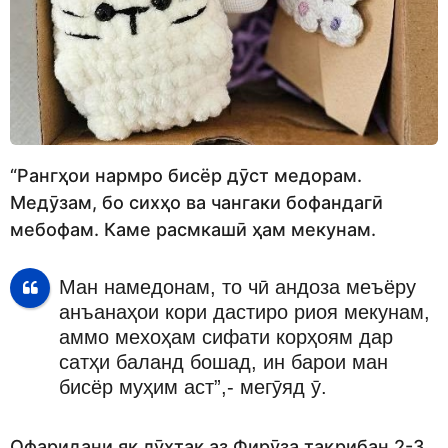
“Рангҳои нармро бисёр дӯст медорам.
Медӯзам, бо сихҳо ва чангаки бофандагӣ
мебофам. Каме расмкашӣ ҳам мекунам.
Ман намедонам, то чӣ андоза меъёру
анъанаҳои кори дастиро риоя мекунам,
аммо мехоҳам сифати корҳоям дар
сатҳи баланд бошад, ин барои ман
бисёр муҳим аст”,- мегӯяд ӯ.
Офаридани як лӯхтак аз Фирӯза тақрибан 2-3