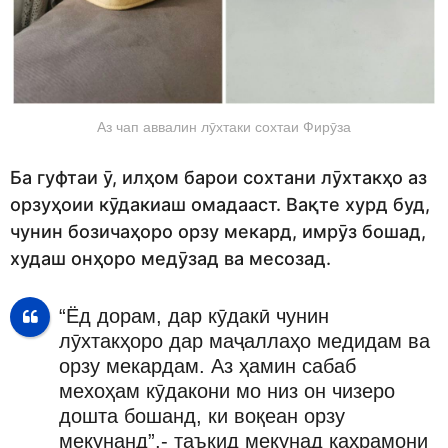
Аз чап аввалин лӯхтаки сохтаи Фирӯза
Ба гуфтаи ӯ, илҳом барои сохтани лӯхтакҳо аз
орзуҳоии кӯдакиаш омадааст. Вақте хурд буд,
чунин бозичаҳоро орзу мекард, имрӯз бошад,
худаш онҳоро медӯзад ва месозад.
“Ёд дорам, дар кӯдакӣ чунин
лӯхтакҳоро дар маҷаллаҳо медидам ва
орзу мекардам. Аз ҳамин сабаб
мехоҳам кӯдакони мо низ он чизеро
дошта бошанд, ки воқеан орзу
мекунанд”,- таъкид мекунад қаҳрамони