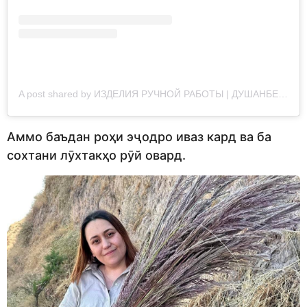
A post shared by ИЗДЕЛИЯ РУЧНОЙ РАБОТЫ | ДУШАНБЕ | ТАДЖИКИСТАН (@handiworks_tj)
Аммо баъдан роҳи эҷодро иваз кард ва ба
сохтани лӯхтакҳо рӯй овард.