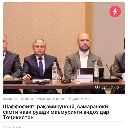
a
y
s
a
g
o
524
0
BUSINESS
АНДОЗ
,
КУМИТАИ АНДОЗ
,
ТОҶИКИСТОН
Шаффофият, рақамикунонӣ, самаранокӣ:
самти нави рушди маъмурияти андоз дар
Тоҷикистон
3 days ago
3