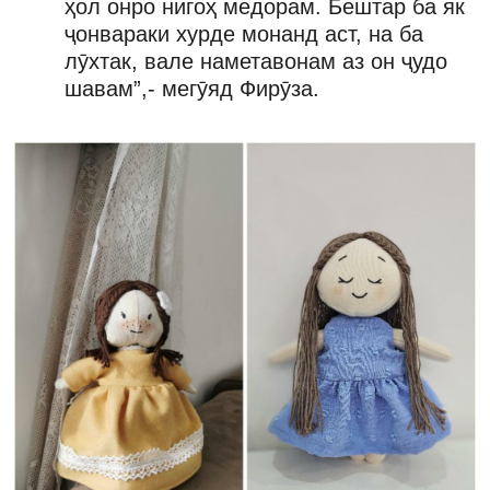
ҳол онро нигоҳ медорам. Бештар ба як
ҷонвараки хурде монанд аст, на ба
лӯхтак, вале наметавонам аз он ҷудо
шавам”,- мегӯяд Фирӯза.