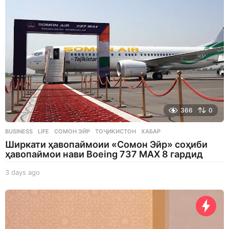
366
0
BUSINESS
,
LIFE
СОМОН ЭЙР
,
ТОҶИКИСТОН
,
ХАБАР
Ширкати ҳавопаймоии «Сомон Эйр» соҳиби
ҳавопаймои нави Boeing 737 MAX 8 гардид
3 days ago
3
d
a
y
s
a