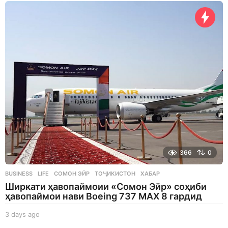
a
g
o
366
0
BUSINESS
,
LIFE
СОМОН ЭЙР
,
ТОҶИКИСТОН
,
ХАБАР
Ширкати ҳавопаймоии «Сомон Эйр» соҳиби
ҳавопаймои нави Boeing 737 MAX 8 гардид
3 days ago
3
d