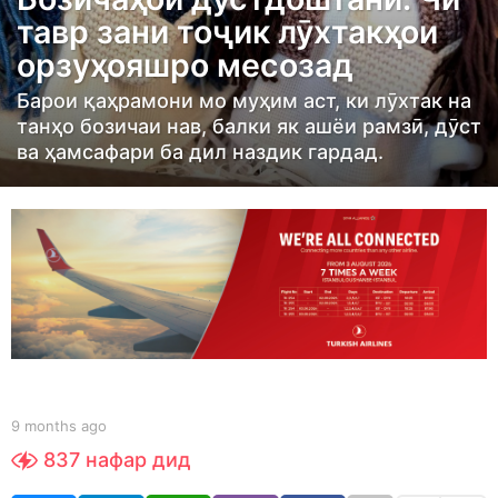
n
тавр зани тоҷик лӯхтакҳои
t
орзуҳояшро месозад
h
s
Барои қаҳрамони мо муҳим аст, ки лӯхтак на
a
танҳо бозичаи нав, балки як ашёи рамзӣ, дӯст
ва ҳамсафари ба дил наздик гардад.
g
o
9
m
o
n
t
h
s
a
b
9 months ago
9
y
m
g
837
нафар дид
S
o
o
h
n