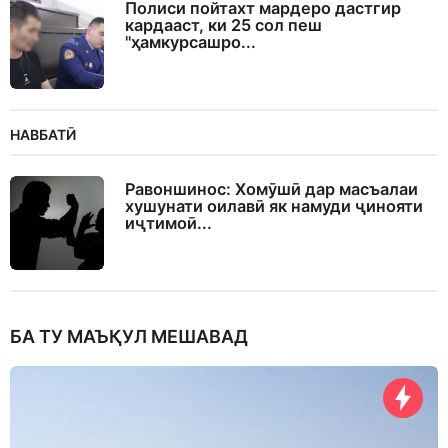
Полиси пойтахт мардеро дастгир
кардааст, ки 25 сол пеш
"ҳамкурсашро...
НАВБАТӢ
Равоншинос: Хомӯшӣ дар масъалаи
хушунати оилавӣ як намуди ҷинояти
иҷтимоӣ...
БА ТУ МАЪҚУЛ МЕШАВАД