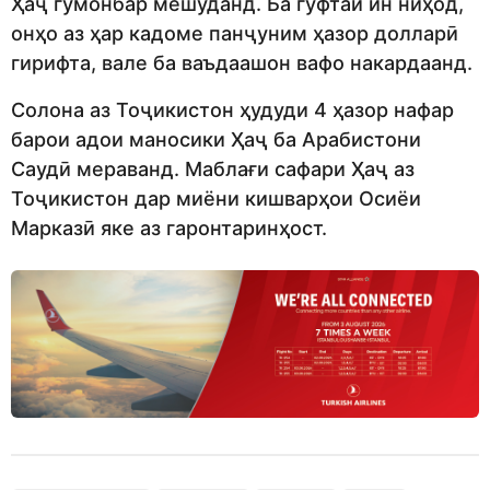
Ҳаҷ гумонбар мешуданд. Ба гуфтаи ин ниҳод,
онҳо аз ҳар кадоме панҷуним ҳазор долларӣ
гирифта, вале ба ваъдаашон вафо накардаанд.
Солона аз Тоҷикистон ҳудуди 4 ҳазор нафар
барои адои маносики Ҳаҷ ба Арабистони
Саудӣ мераванд. Маблағи сафари Ҳаҷ аз
Тоҷикистон дар миёни кишварҳои Осиёи
Марказӣ яке аз гаронтаринҳост.