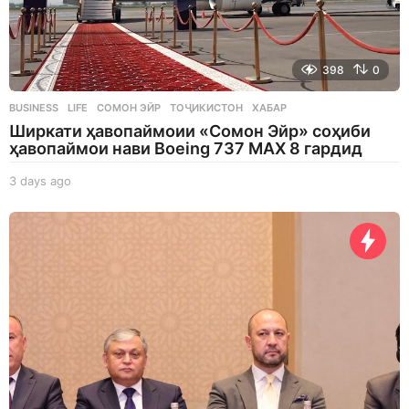
398
0
BUSINESS
,
LIFE
СОМОН ЭЙР
,
ТОҶИКИСТОН
,
ХАБАР
Ширкати ҳавопаймоии «Сомон Эйр» соҳиби
ҳавопаймои нави Boeing 737 MAX 8 гардид
3 days ago
3
d
a
y
s
a
g
o