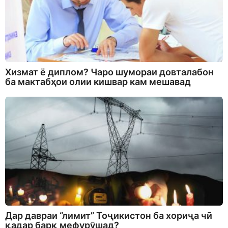
Хизмат ё диплом? Чаро шумораи довталабон
ба мактабҳои олии кишвар кам мешавад
Дар давраи “лимит” Тоҷикистон ба хориҷа чӣ
қадар барқ мефурӯшад?