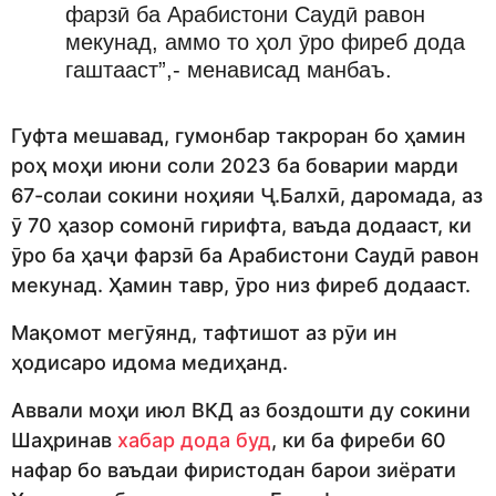
фарзӣ ба Арабистони Саудӣ равон
мекунад, аммо то ҳол ӯро фиреб дода
гаштааст”,- менависад манбаъ.
Гуфта мешавад, гумонбар такроран бо ҳамин
роҳ моҳи июни соли 2023 ба боварии марди
67-солаи сокини ноҳияи Ҷ.Балхӣ, даромада, аз
ӯ 70 ҳазор сомонӣ гирифта, ваъда додааст, ки
ӯро ба ҳаҷи фарзӣ ба Арабистони Саудӣ равон
мекунад. Ҳамин тавр, ӯро низ фиреб додааст.
Мақомот мегӯянд, тафтишот аз рӯи ин
ҳодисаро идома медиҳанд.
Аввали моҳи июл ВКД аз боздошти ду сокини
Шаҳринав
хабар дода буд
, ки ба фиреби 60
нафар бо ваъдаи фиристодан барои зиёрати