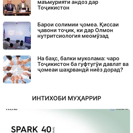
маъмурияти андоз дар
Тоҷикистон
Барои солимии ҷомеа. Қиссаи
ҷавони тоҷик, ки дар Олмон
нутритсиология меомӯзад
На баҳс, балки муколама: чаро
Тоҷикистон ба гуфтугӯи давлат ва
ҷомеаи шаҳрвандӣ ниёз дорад?
ИНТИХОБИ МУҲАРРИР