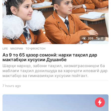
209
0
LIFE
МАОРИФ
,
ТОҶИКИСТОН
Аз 9 то 65 ҳазор сомонӣ: нархи таҳсил дар
мактабҳои хусусии Душанбе
Шарҳи нархҳо, забони таҳсил, хизматрасониҳои ба
маблағи таҳсил дохилшуда ва хароҷоти иловагӣ дар
мактабҳо ва гимназияҳои хусусии пойтахт.
7 hours ago
7
h
o
u
r
s