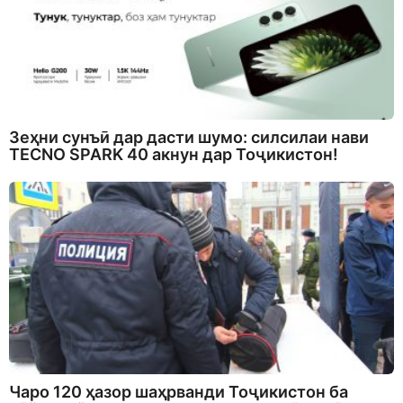
Зеҳни сунъӣ дар дасти шумо: силсилаи нави
TECNO SPARK 40 акнун дар Тоҷикистон!
Чаро 120 ҳазор шаҳрванди Тоҷикистон ба