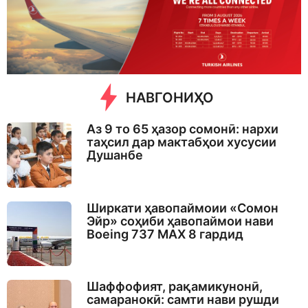
s
a
g
o
НАВГОНИҲО
Аз 9 то 65 ҳазор сомонӣ: нархи
таҳсил дар мактабҳои хусусии
Душанбе
Ширкати ҳавопаймоии «Сомон
Эйр» соҳиби ҳавопаймои нави
Boeing 737 MAX 8 гардид
Шаффофият, рақамикунонӣ,
самаранокӣ: самти нави рушди