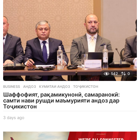
g
o
542
0
BUSINESS
АНДОЗ
,
КУМИТАИ АНДОЗ
,
ТОҶИКИСТОН
Шаффофият, рақамикунонӣ, самаранокӣ:
самти нави рушди маъмурияти андоз дар
Тоҷикистон
3 days ago
3
d
a
y