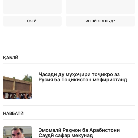
ОКЕЙ!
ИН ЧӢ ХЕЛ ШУД?
ҚАБЛӢ
Ҷасади ду муҳоҷири тоҷикро аз
Русия ба Тоҷикистон мефиристанд
НАВБАТӢ
Эмомалӣ Раҳмон ба Арабистони
Саудӣ сафар мекунад