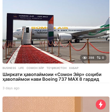
a
g
o
398
0
BUSINESS
,
LIFE
СОМОН ЭЙР
,
ТОҶИКИСТОН
,
ХАБАР
Ширкати ҳавопаймоии «Сомон Эйр» соҳиби
ҳавопаймои нави Boeing 737 MAX 8 гардид
3 days ago
3
d
a
y
s
a