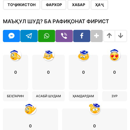
,
,
,
ТОҶИКИСТОН
ФАРХОР
ХАБАР
ҲАҶ
МАЪҚУЛ ШУД? БА РАФИҚОНАТ ФИРИСТ
0
0
0
0
БЕҲТАРИН
АСАБӢ ШУДАМ
ҲАМДАРДАМ
ЗУР
0
0