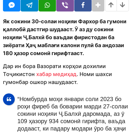
o
r
d
s
m
a
o
g
Як сокини 30-солаи ноҳияи Фархор ба гумони
n
o
қаллобӣ дастгир шудааст. Ӯ аз ду сокини
ноҳияи Ҷ.Балхӣ бо ваъдаи фиристодан ба
зиёрати Ҳаҷ маблағи калони пулӣ ба андозаи
180 ҳазор сомонӣ гирифтааст.
Дар ин бора Вазорати корҳои дохилии
Тоҷикистон
хабар медиҳад
. Номи шахси
гумонбар ошкор нашудааст.
“Номбурда моҳи январи соли 2023 бо
роҳи фиреб ба боварии марди 27-солаи
сокини ноҳияи Ҷ.Балхӣ даромада, аз ӯ
109 ҳазору 934 сомонӣ гирифта, ваъда
додааст, ки падару модари ӯро ба ҳаҷи