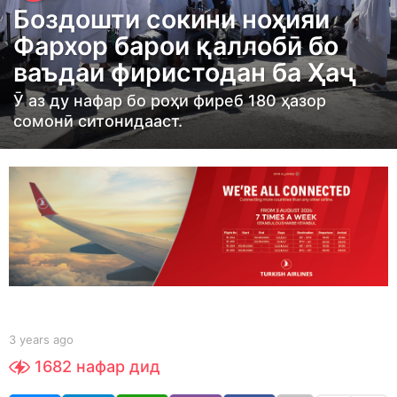
Боздошти сокини ноҳияи
a
Фархор барои қаллобӣ бо
r
ваъдаи фиристодан ба Ҳаҷ
s
a
Ӯ аз ду нафар бо роҳи фиреб 180 ҳазор
g
сомонӣ ситонидааст.
o
3
y
e
a
r
s
a
g
b
3 years ago
3
y
o
y
1682
нафар дид
S
e
h
a