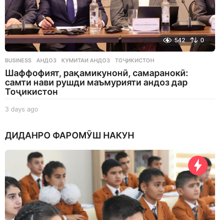
542
0
BUSINESS
АНДОЗ
,
КУМИТАИ АНДОЗ
,
ТОҶИКИСТОН
Шаффофият, рақамикунонӣ, самаранокӣ:
самти нави рушди маъмурияти андоз дар
Тоҷикистон
3 days ago
3
d
a
ДИДАНРО ФАРОМӮШ НАКУН
y
s
a
g
o