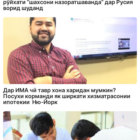
рӯйхати “шахсони назоратшаванда” дар Русия
ворид шуданд
Дар ИМА чӣ тавр хона харидан мумкин?
Посухи корманди як ширкати хизматрасонии
ипотекии Ню-Йорк