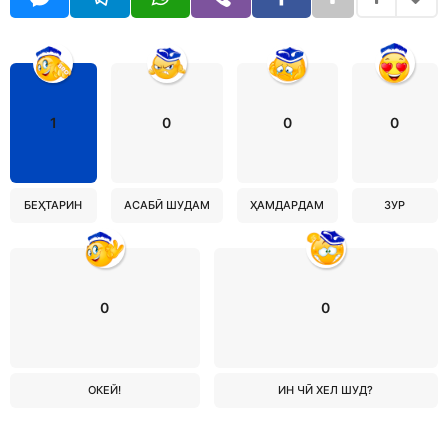
1
0
0
0
БЕҲТАРИН
АСАБӢ ШУДАМ
ҲАМДАРДАМ
ЗУР
0
0
ОКЕЙ!
ИН ЧӢ ХЕЛ ШУД?