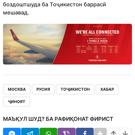
боздоштшуда ба Тоҷикистон баррасӣ
мешавад.
,
,
,
,
МОСКВА
РУСИЯ
ТОҶИКИСТОН
ХАБАР
ҶИНОЯТ
МАЪҚУЛ ШУД? БА РАФИҚОНАТ ФИРИСТ