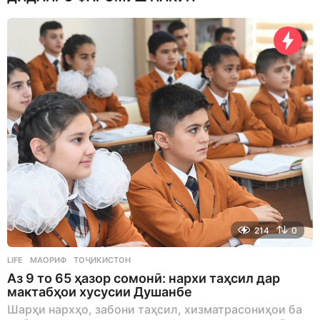
214
0
LIFE
МАОРИФ
,
ТОҶИКИСТОН
Аз 9 то 65 ҳазор сомонӣ: нархи таҳсил дар
мактабҳои хусусии Душанбе
Шарҳи нархҳо, забони таҳсил, хизматрасониҳои ба