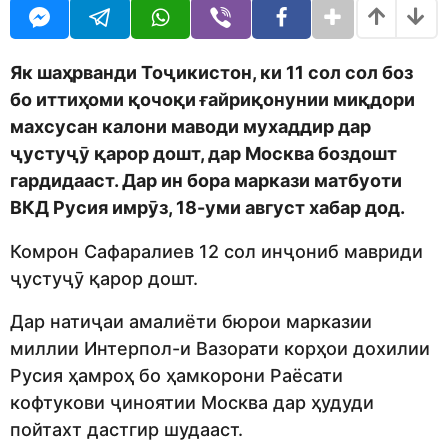
o
r
d
s
m
a
o
g
Як шаҳрванди Тоҷикистон, ки 11 сол сол боз
n
o
бо иттиҳоми қочоқи ғайриқонунии миқдори
махсусан калони маводи мухаддир дар
ҷустуҷӯ қарор дошт, дар Москва боздошт
гардидааст. Дар ин бора маркази матбуоти
ВКД Русия имрӯз, 18-уми август хабар дод.
Комрон Сафаралиев 12 сол инҷониб мавриди
ҷустуҷӯ қарор дошт.
Дар натиҷаи амалиёти бюрои марказии
миллии Интерпол-и Вазорати корҳои дохилии
Русия ҳамроҳ бо ҳамкорони Раёсати
кофтукови ҷиноятии Москва дар ҳудуди
пойтахт дастгир шудааст.