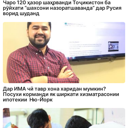
Чаро 120 ҳазор шаҳрванди Тоҷикистон ба
рӯйхати “шахсони назоратшаванда” дар Русия
ворид шуданд
Дар ИМА чӣ тавр хона харидан мумкин?
Посухи корманди як ширкати хизматрасонии
ипотекии Ню-Йорк