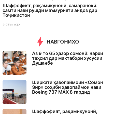
Шаффофият, рақамикунонӣ, самаранокӣ:
самти нави рушди маъмурияти андоз дар
Тоҷикистон
3 days ago
3
d
a
y
НАВГОНИҲО
s
a
Аз 9 то 65 ҳазор сомонӣ: нархи
g
таҳсил дар мактабҳои хусусии
o
Душанбе
Ширкати ҳавопаймоии «Сомон
Эйр» соҳиби ҳавопаймои нави
Boeing 737 MAX 8 гардид
Шаффофият, рақамикунонӣ,