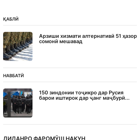
ҚАБЛӢ
Арзиши хизмати алтернативӣ 51 ҳазор
сомонӣ мешавад
НАВБАТӢ
150 зиндонии тоҷикро дар Русия
барои иштирок дар ҷанг маҷбурӣ...
ДИДАНРО ФАРОМӮШ НАКУН