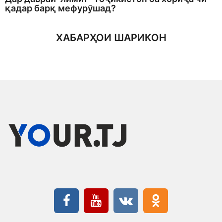
қадар барқ мефурӯшад?
ХАБАРҲОИ ШАРИКОН