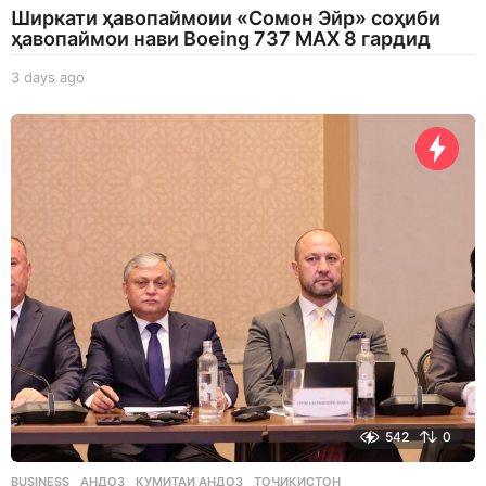
Ширкати ҳавопаймоии «Сомон Эйр» соҳиби
ҳавопаймои нави Boeing 737 MAX 8 гардид
3 days ago
3
d
a
y
s
a
g
o
542
0
BUSINESS
АНДОЗ
,
КУМИТАИ АНДОЗ
,
ТОҶИКИСТОН