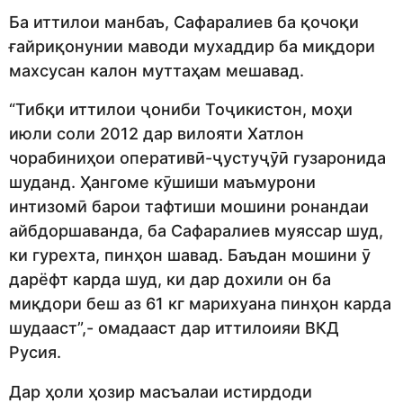
Ба иттилои манбаъ, Сафаралиев ба қочоқи
ғайриқонунии маводи мухаддир ба миқдори
махсусан калон муттаҳам мешавад.
“Тибқи иттилои ҷониби Тоҷикистон, моҳи
июли соли 2012 дар вилояти Хатлон
чорабиниҳои оперативӣ-ҷустуҷӯӣ гузаронида
шуданд. Ҳангоме кӯшиши маъмурони
интизомӣ барои тафтиши мошини ронандаи
айбдоршаванда, ба Сафаралиев муяссар шуд,
ки гурехта, пинҳон шавад. Баъдан мошини ӯ
дарёфт карда шуд, ки дар дохили он ба
миқдори беш аз 61 кг марихуана пинҳон карда
шудааст”,- омадааст дар иттилоияи ВКД
Русия.
Дар ҳоли ҳозир масъалаи истирдоди