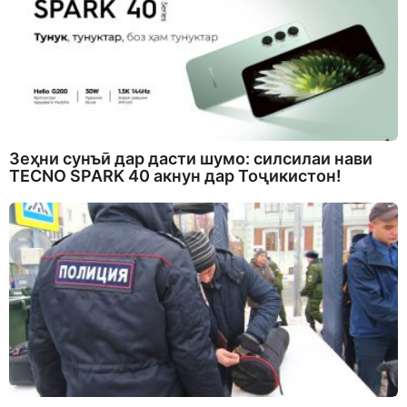
Зеҳни сунъӣ дар дасти шумо: силсилаи нави
TECNO SPARK 40 акнун дар Тоҷикистон!