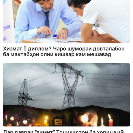
Хизмат ё диплом? Чаро шумораи довталабон
ба мактабҳои олии кишвар кам мешавад
Дар давраи “лимит” Тоҷикистон ба хориҷа чӣ