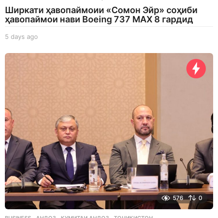
Ширкати ҳавопаймоии «Сомон Эйр» соҳиби
ҳавопаймои нави Boeing 737 MAX 8 гардид
5 days ago
5
d
a
y
s
a
g
o
576
0