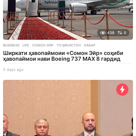
438
0
BUSINESS
,
LIFE
СОМОН ЭЙР
,
ТОҶИКИСТОН
,
ХАБАР
Ширкати ҳавопаймоии «Сомон Эйр» соҳиби
ҳавопаймои нави Boeing 737 MAX 8 гардид
5 days ago
5
d
a
y
s
a
g
o