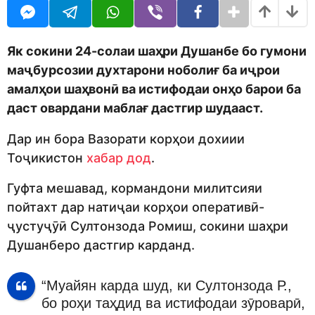
o
r
d
s
m
a
o
g
Як сокини 24-солаи шаҳри Душанбе бо гумони
n
o
маҷбурсозии духтарони ноболиғ ба иҷрои
амалҳои шаҳвонӣ ва истифодаи онҳо барои ба
даст овардани маблағ дастгир шудааст.
Дар ин бора Вазорати корҳои дохиии
Тоҷикистон
хабар дод
.
Гуфта мешавад, кормандони милитсияи
пойтахт дар натиҷаи корҳои оперативӣ-
ҷустуҷӯӣ Султонзода Ромиш, сокини шаҳри
Душанберо дастгир карданд.
“Муайян карда шуд, ки Султонзода Р.,
бо роҳи таҳдид ва истифодаи зӯроварӣ,