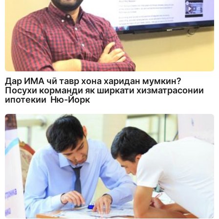
Дар ИМА чӣ тавр хона харидан мумкин?
Посухи корманди як ширкати хизматрасонии
ипотекии Ню-Йорк