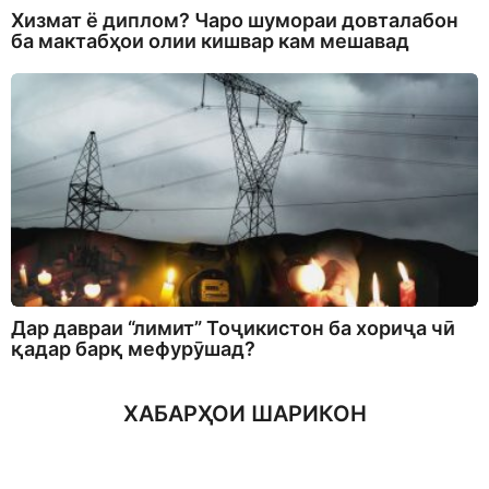
Хизмат ё диплом? Чаро шумораи довталабон
ба мактабҳои олии кишвар кам мешавад
Дар давраи “лимит” Тоҷикистон ба хориҷа чӣ
қадар барқ мефурӯшад?
ХАБАРҲОИ ШАРИКОН