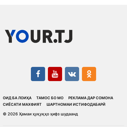
ОИД БА ЛОИҲА
ТАМОС БО МО
РЕКЛАМА ДАР СОМОНА
CИЁСАТИ МАХФИЯТ
ШАРТНОМАИ ИСТИФОДАБАРӢ
© 2026 Ҳамаи ҳуқуқҳо ҳифз шудаанд