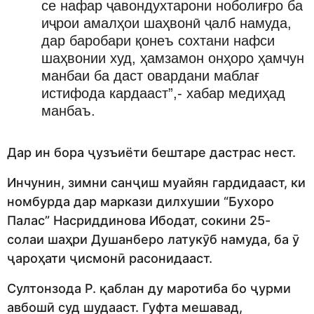
се нафар ҷавондухтарони ноболиғро ба
иҷрои амалҳои шаҳвонӣ ҷалб намуда,
дар баробари қонеъ сохтани нафси
шаҳвонии худ, ҳамзамон онҳоро ҳамчун
манбаи ба даст овардани маблағ
истифода кардааст”,- хабар медиҳад
манбаъ.
Дар ин бора ҷузъиёти бештаре дастрас нест.
Инчунин, зимни санҷиш муайян гардидааст, ки
номбурда дар маркази дилхушии “Бухоро
Палас” Насриддинова Ибодат, сокини 25-
солаи шаҳри Душанберо латукӯб намуда, ба ӯ
ҷароҳати ҷисмонӣ расонидааст.
Султонзода Р. қаблан ду маротиба бо ҷурми
авбошӣ суд шудааст. Гуфта мешавад,