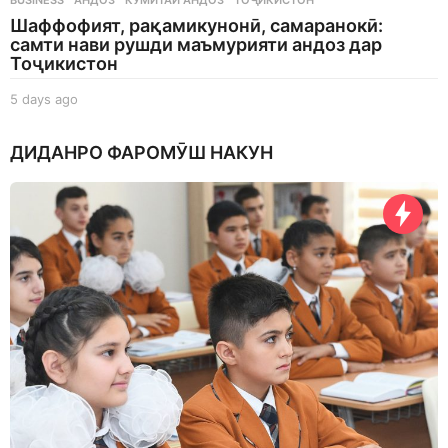
BUSINESS
АНДОЗ
,
КУМИТАИ АНДОЗ
,
ТОҶИКИСТОН
Шаффофият, рақамикунонӣ, самаранокӣ:
самти нави рушди маъмурияти андоз дар
Тоҷикистон
5 days ago
5
d
a
ДИДАНРО ФАРОМӮШ НАКУН
y
s
a
g
o