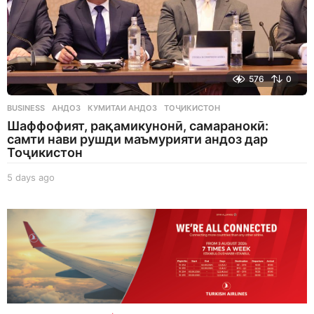
576
0
BUSINESS
АНДОЗ
,
КУМИТАИ АНДОЗ
,
ТОҶИКИСТОН
Шаффофият, рақамикунонӣ, самаранокӣ:
самти нави рушди маъмурияти андоз дар
Тоҷикистон
5 days ago
5
d
a
y
s
a
g
o