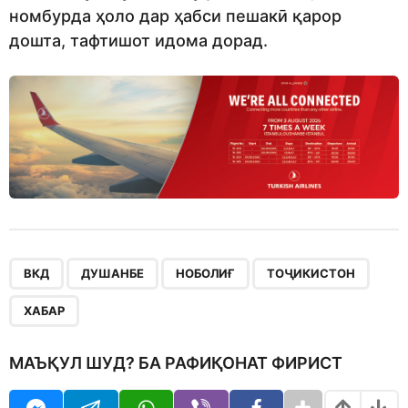
номбурда ҳоло дар ҳабси пешакӣ қарор
дошта, тафтишот идома дорад.
,
,
,
,
ВКД
ДУШАНБЕ
НОБОЛИҒ
ТОҶИКИСТОН
ХАБАР
МАЪҚУЛ ШУД? БА РАФИҚОНАТ ФИРИСТ