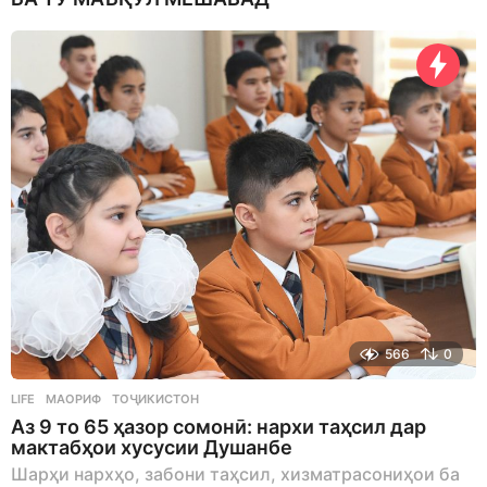
566
0
LIFE
МАОРИФ
,
ТОҶИКИСТОН
Аз 9 то 65 ҳазор сомонӣ: нархи таҳсил дар
мактабҳои хусусии Душанбе
Шарҳи нархҳо, забони таҳсил, хизматрасониҳои ба