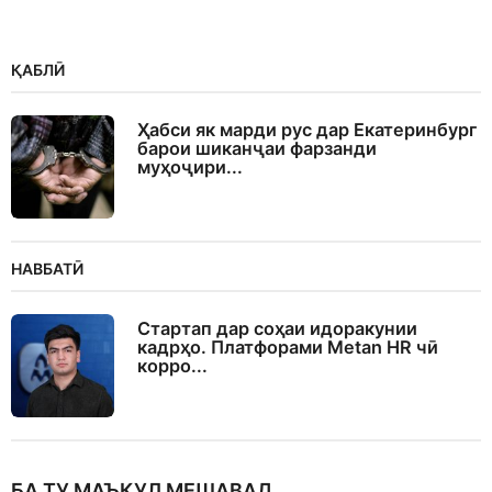
ҚАБЛӢ
Ҳабси як марди рус дар Екатеринбург
барои шиканҷаи фарзанди
муҳоҷири...
НАВБАТӢ
Стартап дар соҳаи идоракунии
кадрҳо. Платфорами Metan HR чӣ
корро...
БА ТУ МАЪҚУЛ МЕШАВАД