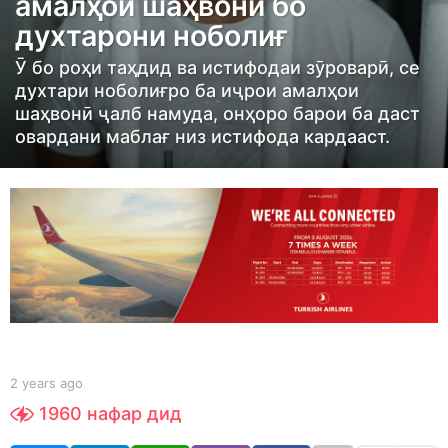
амалҳои шаҳвонӣ бо
s
духтарони ноболиғ
a
g
Ӯ бо роҳи таҳдид ва истифодаи зӯроварӣ, се
o
духтари ноболиғро ба иҷрои амалҳои
2
шаҳвонӣ ҷалб намуда, онҳоро барои ба даст
овардани маблағ низ истифода кардааст.
y
e
a
r
s
a
g
o
b
2 years ago
2
y
y
1960
нафар дид
S
e
h
a