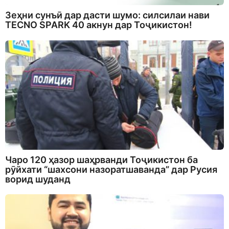
Зеҳни сунъӣ дар дасти шумо: силсилаи нави
TECNO SPARK 40 акнун дар Тоҷикистон!
Чаро 120 ҳазор шаҳрванди Тоҷикистон ба
рӯйхати “шахсони назоратшаванда” дар Русия
ворид шуданд