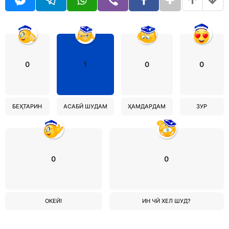
0
1
0
0
БЕҲТАРИН
АСАБӢ ШУДАМ
ҲАМДАРДАМ
ЗУР
0
0
ОКЕЙ!
ИН ЧӢ ХЕЛ ШУД?