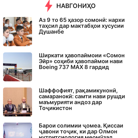
НАВГОНИҲО
Аз 9 то 65 ҳазор сомонӣ: нархи
таҳсил дар мактабҳои хусусии
Душанбе
Ширкати ҳавопаймоии «Сомон
Эйр» соҳиби ҳавопаймои нави
Boeing 737 MAX 8 гардид
Шаффофият, рақамикунонӣ,
самаранокӣ: самти нави рушди
маъмурияти андоз дар
Тоҷикистон
Барои солимии ҷомеа. Қиссаи
ҷавони тоҷик, ки дар Олмон
нутритсиология меомӯзад