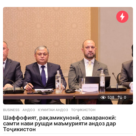
d
a
y
s
a
g
o
538
0
BUSINESS
АНДОЗ
,
КУМИТАИ АНДОЗ
,
ТОҶИКИСТОН
Шаффофият, рақамикунонӣ, самаранокӣ:
самти нави рушди маъмурияти андоз дар
Тоҷикистон