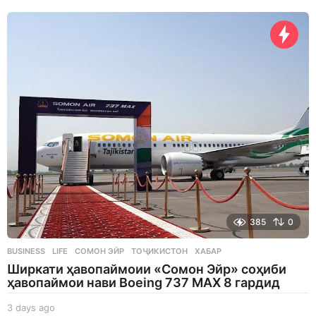
h
o
u
r
s
a
g
o
385
0
BUSINESS
,
LIFE
СОМОН ЭЙР
,
ТОҶИКИСТОН
,
ХАБАР
Ширкати ҳавопаймоии «Сомон Эйр» соҳиби
ҳавопаймои нави Boeing 737 MAX 8 гардид
3 days ago
3