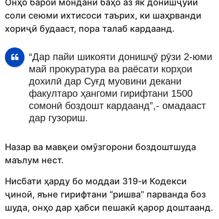
Онҳо барои мондани баҳо аз як донишҷӯйи
соли сеюми ихтисоси таърих, ки шаҳрванди
хориҷӣ будааст, пора талаб кардаанд.
“Дар пайи шикояти донишҷӯ рӯзи 2-юми
май прокуратура ва раёсати корҳои
дохилӣ дар Суғд муовини декани
факултаро ҳангоми гирифтани 1500
сомонӣ боздошт кардаанд”,- омадааст
дар гузориш.
Назар ва мавқеи омӯзгорони боздоштшуда
маълум нест.
Нисбати ҳарду бо моддаи 319-и Кодекси
ҷиноӣ, яъне гирифтани “ришва” парванда боз
шуда, онҳо дар ҳабси пешакӣ қарор доштаанд.