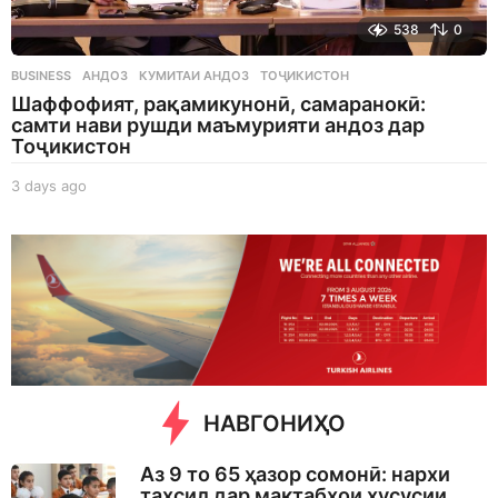
538
0
BUSINESS
АНДОЗ
,
КУМИТАИ АНДОЗ
,
ТОҶИКИСТОН
Шаффофият, рақамикунонӣ, самаранокӣ:
самти нави рушди маъмурияти андоз дар
Тоҷикистон
3 days ago
3
d
a
y
s
a
g
o
НАВГОНИҲО
Аз 9 то 65 ҳазор сомонӣ: нархи
таҳсил дар мактабҳои хусусии