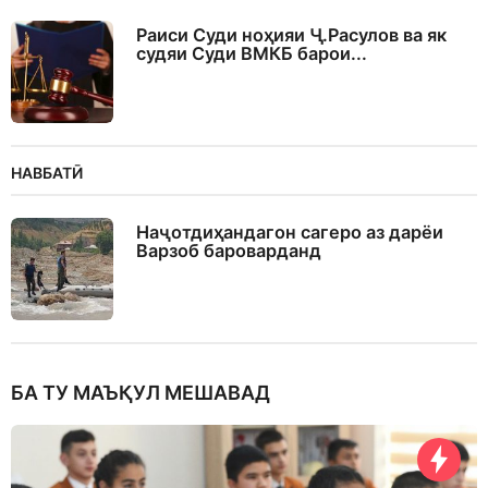
Раиси Суди ноҳияи Ҷ.Расулов ва як
судяи Суди ВМКБ барои...
НАВБАТӢ
Наҷотдиҳандагон сагеро аз дарёи
Варзоб бароварданд
БА ТУ МАЪҚУЛ МЕШАВАД