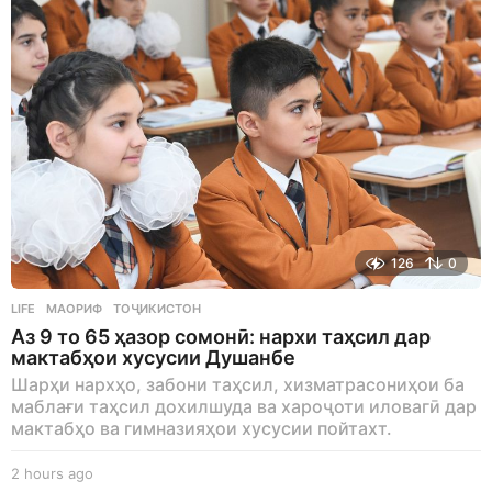
126
0
LIFE
МАОРИФ
,
ТОҶИКИСТОН
Аз 9 то 65 ҳазор сомонӣ: нархи таҳсил дар
мактабҳои хусусии Душанбе
Шарҳи нархҳо, забони таҳсил, хизматрасониҳои ба
маблағи таҳсил дохилшуда ва хароҷоти иловагӣ дар
мактабҳо ва гимназияҳои хусусии пойтахт.
2 hours ago
2