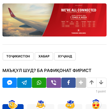
,
,
ТОҶИКИСТОН
ХАБАР
ХУҶАНД
МАЪҚУЛ ШУД? БА РАФИҚОНАТ ФИРИСТ
1
point