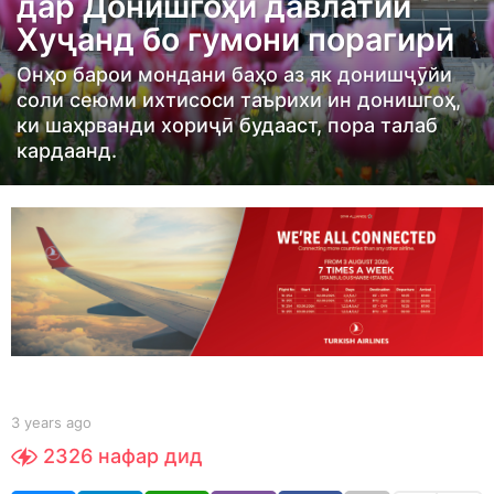
дар Донишгоҳи давлатии
r
Хуҷанд бо гумони порагирӣ
s
a
Онҳо барои мондани баҳо аз як донишҷӯйи
g
соли сеюми ихтисоси таърихи ин донишгоҳ,
ки шаҳрванди хориҷӣ будааст, пора талаб
o
кардаанд.
3
y
e
a
r
s
a
g
o
b
3 years ago
3
y
y
2326
нафар дид
S
e
h
a