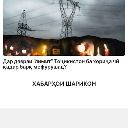
Дар давраи “лимит” Тоҷикистон ба хориҷа чӣ
қадар барқ мефурӯшад?
ХАБАРҲОИ ШАРИКОН