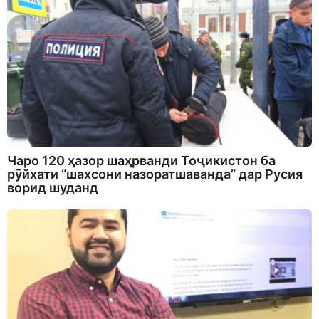
Чаро 120 ҳазор шаҳрванди Тоҷикистон ба
рӯйхати “шахсони назоратшаванда” дар Русия
ворид шуданд