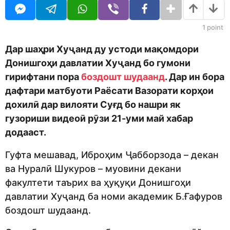
o
r
d
s
m
a
1
point
o
g
n
o
Дар шаҳри Хуҷанд ду устоди мақомдори
Донишгоҳи давлатии Хуҷанд бо гумони
гирифтани пора
боздошт шудаанд
. Дар ин бора
дафтари матбуоти Раёсати Вазорати корҳои
дохилӣ дар вилояти Суғд бо нашри як
гузориши видеоӣ рӯзи 21-уми май хабар
додааст.
Гуфта мешавад, Иброҳим Ҷабборзода – декан
ва Нуралӣ Шукуров – муовини декани
факултети таърих ва ҳуқуқи Донишгоҳи
давлатии Хуҷанд ба номи академик Б.Ғафуров
боздошт шудаанд.