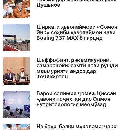
Душанбе
Ширкати ҳавопаймоии «Сомон
Эйр» соҳиби ҳавопаймои нави
Boeing 737 MAX 8 гардид
Шаффофият, рақамикунонӣ,
самаранокӣ: самти нави рушди
маъмурияти андоз дар
Тоҷикистон
Барои солимии ҷомеа. Қиссаи
ҷавони тоҷик, ки дар Олмон
нутритсиология меомӯзад
На баҳс, балки муколама: чаро