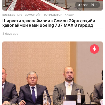
385
0
BUSINESS
,
LIFE
СОМОН ЭЙР
,
ТОҶИКИСТОН
,
ХАБАР
Ширкати ҳавопаймоии «Сомон Эйр» соҳиби
ҳавопаймои нави Boeing 737 MAX 8 гардид
3 days ago
3
d
a
y
s
a
g
o