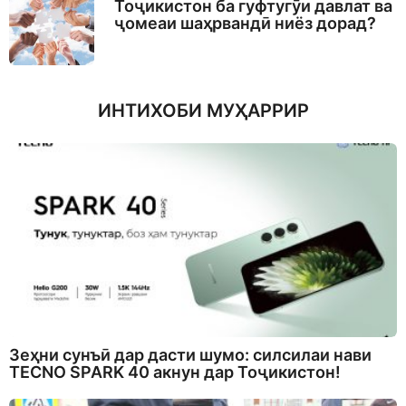
Тоҷикистон ба гуфтугӯи давлат ва
ҷомеаи шаҳрвандӣ ниёз дорад?
ИНТИХОБИ МУҲАРРИР
Зеҳни сунъӣ дар дасти шумо: силсилаи нави
TECNO SPARK 40 акнун дар Тоҷикистон!