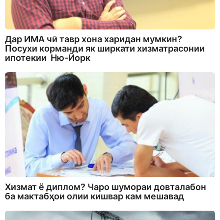
Дар ИМА чӣ тавр хона харидан мумкин?
Посухи корманди як ширкати хизматрасонии
ипотекии Ню-Йорк
Хизмат ё диплом? Чаро шумораи довталабон
ба мактабҳои олии кишвар кам мешавад