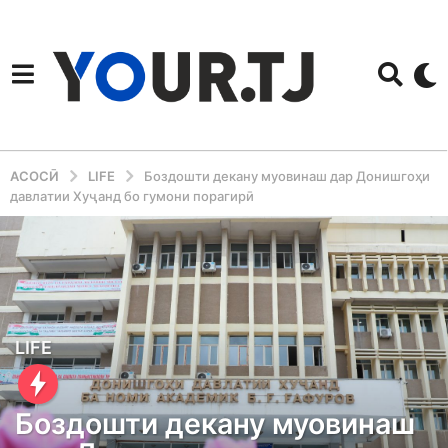
АСОСӢ
LIFE
Боздошти декану муовинаш дар Донишгоҳи
давлатии Хуҷанд бо гумони порагирӣ
3
LIFE
y
e
Боздошти декану муовинаш
a