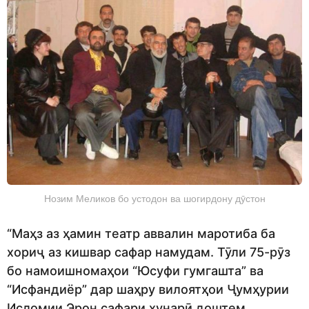
Нозим Меликов бо устодон ва шогирдону дӯстон
“Маҳз аз ҳамин театр аввалин маротиба ба
хориҷ аз кишвар сафар намудам. Тӯли 75-рӯз
бо намоишномаҳои “Юсуфи гумгашта” ва
“Исфандиёр” дар шаҳру вилоятҳои Ҷумҳурии
Исломии Эрон сафари ҳунарӣ доштем.