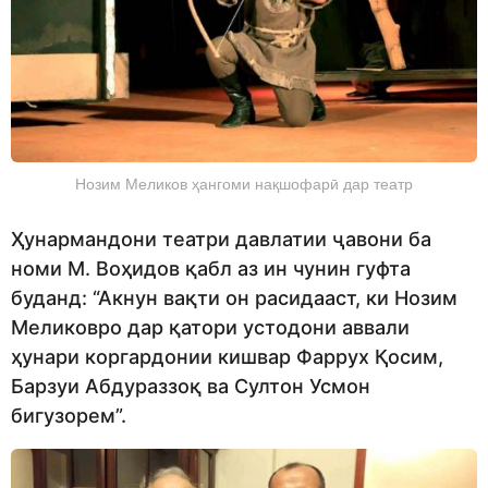
Нозим Меликов ҳангоми нақшофарӣ дар театр
Ҳунармандони театри давлатии ҷавони ба
номи М. Воҳидов қабл аз ин чунин гуфта
буданд: “Акнун вақти он расидааст, ки Нозим
Меликовро дар қатори устодони аввали
ҳунари коргардонии кишвар Фаррух Қосим,
Барзуи Абдураззоқ ва Султон Усмон
бигузорем”.