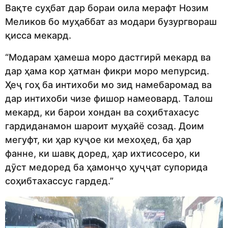
Вақте суҳбат дар бораи оила мерафт Нозим
Меликов бо муҳаббат аз модари бузургвораш
қисса мекард.
“Модарам ҳамеша моро дастгирӣ мекард ва
дар ҳама кор ҳатман фикри моро мепурсид.
Ҳеҷ гоҳ ба интихоби мо зид намебаромад ва
дар интихоби чизе фишор намеовард. Талош
мекард, ки барои хондан ва соҳибтахасус
гардиданамон шароит муҳайё созад. Доим
мегуфт, ки ҳар куҷое ки мехоҳед, ба ҳар
фанне, ки шавқ доред, ҳар ихтисосеро, ки
дӯст медоред ба ҳамонҷо ҳуҷҷат супорида
соҳибтахассус гардед.”