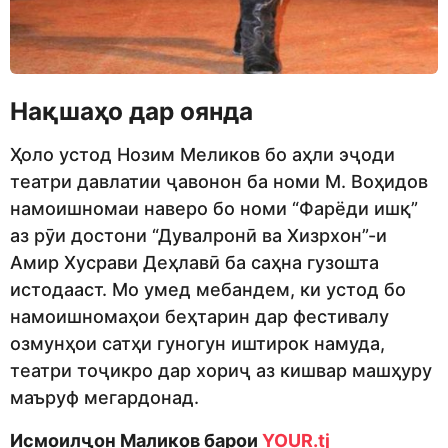
Нақшаҳо дар оянда
Ҳоло устод Нозим Меликов бо аҳли эҷоди
театри давлатии ҷавонон ба номи М. Воҳидов
намоишномаи наверо бо номи “Фарёди ишқ”
аз рӯи достони “Дувалронӣ ва Хизрхон”-и
Амир Хусрави Деҳлавӣ ба саҳна гузошта
истодааст. Мо умед мебандем, ки устод бо
намоишномаҳои беҳтарин дар фестивалу
озмунҳои сатҳи гуногун иштирок намуда,
театри тоҷикро дар хориҷ аз кишвар машҳуру
маъруф мегардонад.
Исмоилҷон Маликов барои
YOUR.tj