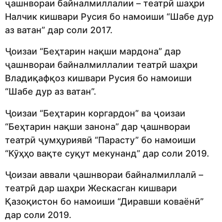
ҷашнвораи байналмиллалии – театрӣ шаҳри
Налчик кишвари Русия бо намоиши “Шабе дур
аз ватан” дар соли 2017.
Ҷоизаи “Беҳтарин нақши мардона” дар
ҷашнвораи байналмиллалии театрӣ шаҳри
Владиқафқоз кишвари Русия бо намоиши
“Шабе дур аз ватан”.
Ҷоизаи “Беҳтарин коргардон” ва ҷоизаи
“Беҳтарин нақши занона” дар ҷашнвораи
театрӣ ҷумҳуриявӣ “Парасту” бо намоиши
“Кӯҳҳо вақте суқут мекунанд” дар соли 2019.
Ҷоизаи аввали ҷашнвораи байналмиллалӣ –
театрӣ дар шаҳри Жескасган кишвари
Қазоқистон бо намоиши “Диравши коваёнӣ”
дар соли 2019.