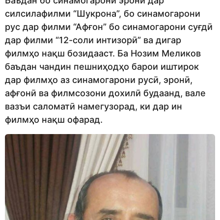
Баъдан бо синамогарони эронӣ дар
силсилафилми “Шукрона”, бо синамогарони
рус дар филми “Афғон” бо синамогарони суғдӣ
дар филми “12-соли интизорӣ” ва дигар
филмҳо нақш бозидааст. Ба Нозим Меликов
баъдан чандин пешниҳодҳо барои иштирок
дар филмҳо аз синамогарони русӣ, эронӣ,
афғонӣ ва филмсозони дохилӣ будаанд, вале
вазъи саломатӣ намегузорад, ки дар ин
филмҳо нақш офарад.