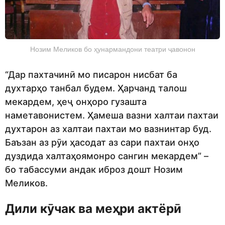
Нозим Меликов бо ҳунармандони театри ҷавонон
“Дар пахтачинӣ мо писарон нисбат ба
духтарҳо танбал будем. Ҳарчанд талош
мекардем, ҳеҷ онҳоро гузашта
наметавонистем. Ҳамеша вазни халтаи пахтаи
духтарон аз халтаи пахтаи мо вазнинтар буд.
Баъзан аз рӯи ҳасодат аз сари пахтаи онҳо
дуздида халтаҳоямонро сангин мекардем” –
бо табассуми андак иброз дошт Нозим
Меликов.
Дили кӯчак ва меҳри актёрӣ