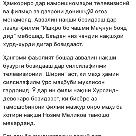
Ҳамкориро дар намоишномаҳои телевизионӣ
ва филмҳо аз даврони донишҷӯӣ оғоз
менамояд. Аввалин нақши бозидааш дар
лавҳа-филми “Ишқро бо чашми Маҷнун бояд
дид” мебошад. Баъдан низ чандин нақшҳои
хурд-хурди дигар бозидааст.
Ҳангоми фаъолият бошад аввалин нақши
бузурги бозидааш дар силсилафилми
телевизионии “Ширин” аст, ки маҳз ҳамин
силсилафилм ӯро маҳбуби мухлисон
гардонид. Ӯ дар ин филм нақши Хурсанд-
девонаро бозидааст, ки бисёре аз
тамошобинони филми мазкур онро маҳз ба
хотири нақши Нозим Меликов тамошо
мекарданд.