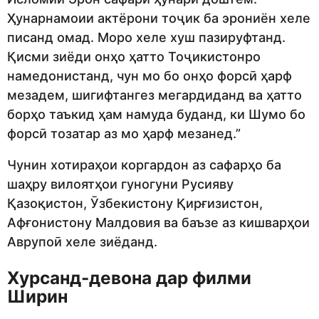
Ҳунарнамоии актёрони тоҷик ба эрониён хеле
писанд омад. Моро хеле хуш пазируфтанд.
Қисми зиёди онҳо ҳатто Тоҷикистонро
намедонистанд, чун мо бо онҳо форсӣ ҳарф
мезадем, шигифтангез мегардиданд ва ҳатто
борҳо таъкид ҳам намуда буданд, ки Шумо бо
форсӣ тозатар аз мо ҳарф мезанед.”
Чунин хотираҳои коргардон аз сафарҳо ба
шаҳру вилоятҳои гуногуни Русияву
Қазоқистон, Ӯзбекистону Қирғизистон,
Афғонистону Малдовия ва баъзе аз кишварҳои
Аврупоӣ хеле зиёданд.
Хурсанд-девона дар филми
Ширин