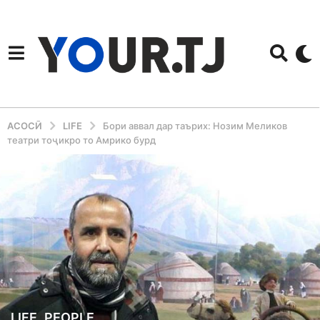
АСОСӢ
LIFE
Бори аввал дар таърих: Нозим Меликов
театри тоҷикро то Амрико бурд
6
LIFE
,
PEOPLE