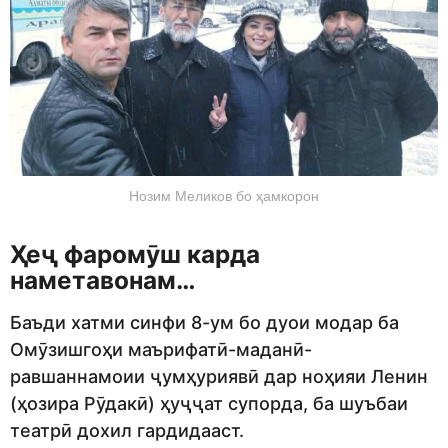
Нозим Меликов бо ҳамкорон
Ҳеҷ фаромӯш карда
наметавонам…
Баъди хатми синфи 8-ум бо дуои модар ба
Омӯзишгоҳи маърифатӣ-маданӣ-
равшаннамоии ҷумҳуриявӣ дар ноҳияи Ленин
(ҳозира Рӯдакӣ) ҳуҷҷат супорда, ба шуъбаи
театрӣ дохил гардидааст.