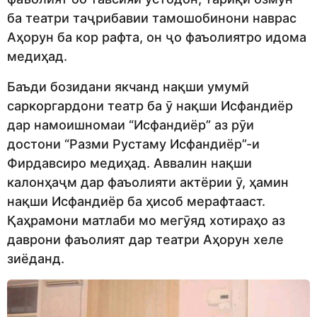
ба театри таҷрибавии тамошобинони наврас
Аҳорун ба кор рафта, он ҷо фаъолиятро идома
медиҳад.
Баъди бозидани якчанд нақши умумӣ
саркоргардони театр ба ӯ нақши Исфандиёр
дар намоишномаи “Исфандиёр” аз рӯи
достони “Разми Рустаму Исфандиёр”-и
Фирдавсиро медиҳад. Аввалин нақши
калонҳаҷм дар фаъолияти актёрии ӯ, ҳамин
нақши Исфандиёр ба ҳисоб мерафтааст.
Қаҳрамони матлаби мо мегӯяд хотираҳо аз
даврони фаъолият дар театри Аҳорун хеле
зиёданд.