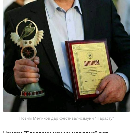
Нозим Меликов дар фестивал-озмуни “Парасту”