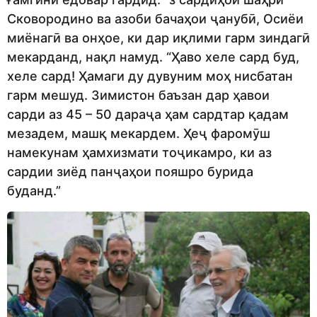
Сковородино ва азоби бачаҳои ҷанубӣ, Осиёи
миёнагӣ ва онҳое, ки дар иқлими гарм зиндагӣ
мекарданд, нақл намуд. “Ҳаво хеле сард буд,
хеле сард! Ҳамаги ду дувуним моҳ нисбатан
гарм мешуд. Зимистон баъзан дар ҳавои
сарди аз 45 – 50 дараҷа ҳам сардтар қадам
мезадем, машқ мекардем. Ҳеҷ фаромӯш
намекунам ҳамхизмати тоҷикамро, ки аз
сардии зиёд панҷаҳои пояшро бурида
буданд.”