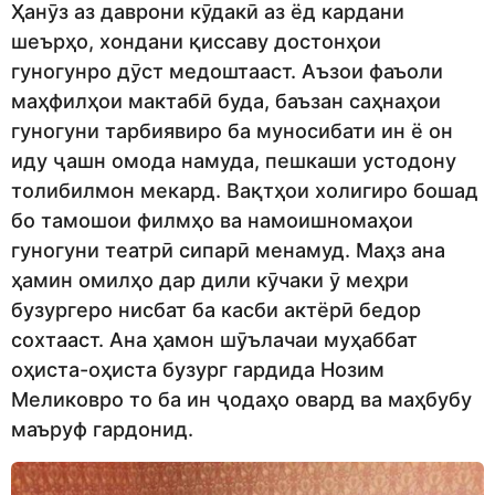
Ҳанӯз аз даврони кӯдакӣ аз ёд кардани
шеърҳо, хондани қиссаву достонҳои
гуногунро дӯст медоштааст. Аъзои фаъоли
маҳфилҳои мактабӣ буда, баъзан саҳнаҳои
гуногуни тарбиявиро ба муносибати ин ё он
иду ҷашн омода намуда, пешкаши устодону
толибилмон мекард. Вақтҳои холигиро бошад
бо тамошои филмҳо ва намоишномаҳои
гуногуни театрӣ сипарӣ менамуд. Маҳз ана
ҳамин омилҳо дар дили кӯчаки ӯ меҳри
бузургеро нисбат ба касби актёрӣ бедор
сохтааст. Ана ҳамон шӯълачаи муҳаббат
оҳиста-оҳиста бузург гардида Нозим
Меликовро то ба ин ҷодаҳо овард ва маҳбубу
маъруф гардонид.