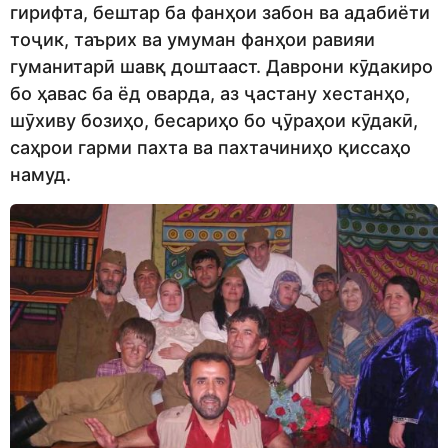
гирифта, бештар ба фанҳои забон ва адабиёти
тоҷик, таърих ва умуман фанҳои равияи
гуманитарӣ шавқ доштааст. Даврони кӯдакиро
бо ҳавас ба ёд оварда, аз ҷастану хестанҳо,
шӯхиву бозиҳо, бесариҳо бо ҷӯраҳои кӯдакӣ,
саҳрои гарми пахта ва пахтачиниҳо қиссаҳо
намуд.