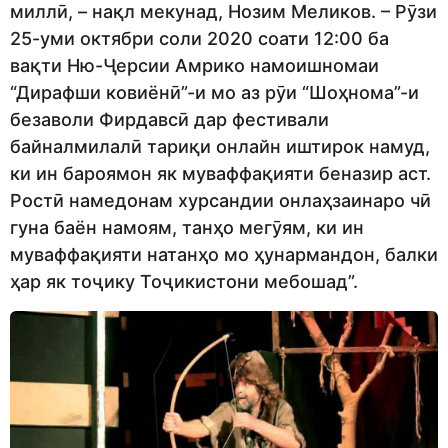
миллӣ, – нақл мекунад, Нозим Меликов. – Рӯзи
25-уми октябри соли 2020 соати 12:00 ба
вақти Ню-Ҷерсии Амрико намоишномаи
“Дирафши ковиёнӣ”-и мо аз рӯи “Шоҳнома”-и
безаволи Фирдавсӣ дар фестивали
байналмилалӣ тариқи онлайн иштирок намуд,
ки ин бароямон як муваффақияти беназир аст.
Ростӣ намедонам хурсандии онлаҳзаинаро чӣ
гуна баён намоям, танҳо мегӯям, ки ин
муваффақияти натанҳо мо ҳунармандон, балки
ҳар як тоҷику Тоҷикистони мебошад”.