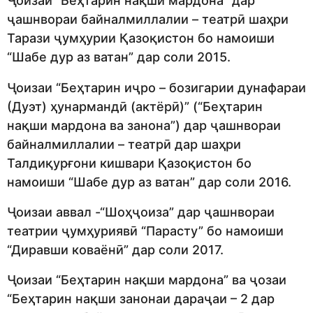
Ҷоизаи “Беҳтарин нақши мардона” дар
ҷашнвораи байналмиллалии – театрӣ шаҳри
Тарази ҷумҳурии Қазоқистон бо намоиши
“Шабе дур аз ватан” дар соли 2015.
Ҷоизаи “Беҳтарин иҷро – бозигарии дунафараи
(Дуэт) ҳунармандӣ (актёрӣ)” (“Беҳтарин
нақши мардона ва занона”) дар ҷашнвораи
байналмиллалии – театрӣ дар шаҳри
Талдиқурғони кишвари Қазоқистон бо
намоиши “Шабе дур аз ватан” дар соли 2016.
Ҷоизаи аввал -“Шоҳҷоиза” дар ҷашнвораи
театрии ҷумҳуриявӣ “Парасту” бо намоиши
“Диравши коваёнӣ” дар соли 2017.
Ҷоизаи “Беҳтарин нақши мардона” ва ҷозаи
“Беҳтарин нақши занонаи дараҷаи – 2 дар