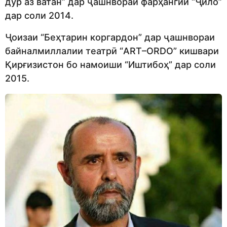
дур аз ватан” дар ҷашнвораи фарҳангии “Ҷило”
дар соли 2014.
Ҷоизаи “Беҳтарин коргардон” дар ҷашнвораи
байналмиллалии театрӣ “ART–ORDO” кишвари
Қирғизистон бо намоиши “Иштибоҳ” дар соли
2015.