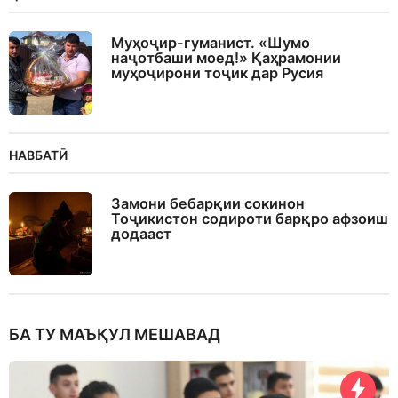
Муҳоҷир-гуманист. «Шумо
наҷотбаши моед!» Қаҳрамонии
муҳоҷирони тоҷик дар Русия
НАВБАТӢ
Замони бебарқии сокинон
Тоҷикистон содироти барқро афзоиш
додааст
БА ТУ МАЪҚУЛ МЕШАВАД