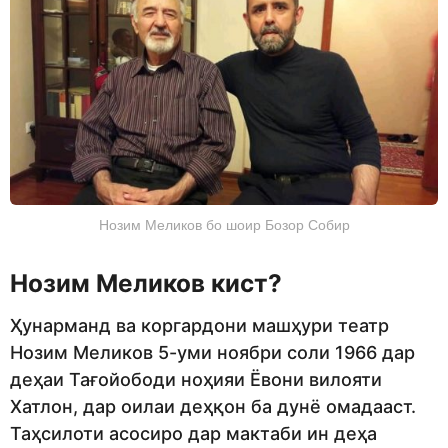
Нозим Меликов бо шоир Бозор Собир
Нозим Меликов кист?
Ҳунарманд ва коргардони машҳури театр
Нозим Меликов 5-уми ноябри соли 1966 дар
деҳаи Тағойободи ноҳияи Ёвони вилояти
Хатлон, дар оилаи деҳқон ба дунё омадааст.
Таҳсилоти асосиро дар мактаби ин деҳа