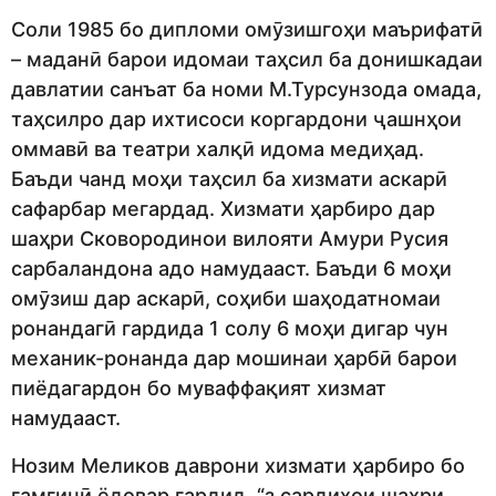
Соли 1985 бо дипломи омӯзишгоҳи маърифатӣ
– маданӣ барои идомаи таҳсил ба донишкадаи
давлатии санъат ба номи М.Турсунзода омада,
таҳсилро дар ихтисоси коргардони ҷашнҳои
оммавӣ ва театри халқӣ идома медиҳад.
Баъди чанд моҳи таҳсил ба хизмати аскарӣ
сафарбар мегардад. Хизмати ҳарбиро дар
шаҳри Сковородинои вилояти Амури Русия
сарбаландона адо намудааст. Баъди 6 моҳи
омӯзиш дар аскарӣ, соҳиби шаҳодатномаи
ронандагӣ гардида 1 солу 6 моҳи дигар чун
механик-ронанда дар мошинаи ҳарбӣ барои
пиёдагардон бо муваффақият хизмат
намудааст.
Нозим Меликов даврони хизмати ҳарбиро бо
ғамгинӣ ёдовар гардид. “з сардиҳои шаҳри