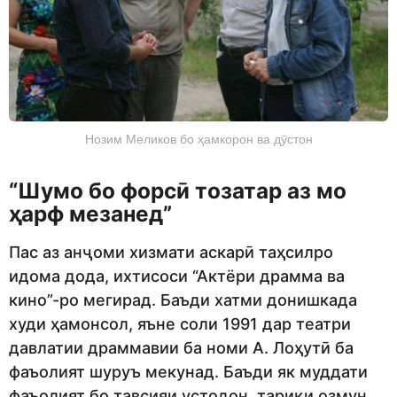
Нозим Меликов бо ҳамкорон ва дӯстон
“
Шумо бо форсӣ тозатар аз мо
ҳарф мезанед
”
Пас аз анҷоми хизмати аскарӣ таҳсилро
идома дода, ихтисоси “Актёри драмма ва
кино”-ро мегирад. Баъди хатми донишкада
худи ҳамонсол, яъне соли 1991 дар театри
давлатии драммавии ба номи А. Лоҳутӣ ба
фаъолият шуруъ мекунад. Баъди як муддати
фаъолият бо тавсияи устодон, тариқи озмун