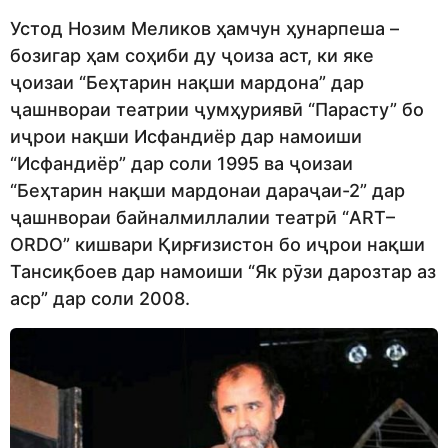
Устод Нозим Меликов ҳамчун ҳунарпеша –
бозигар ҳам соҳиби ду ҷоиза аст, ки яке
ҷоизаи “Беҳтарин нақши мардона” дар
ҷашнвораи театрии ҷумҳуриявӣ “Парасту” бо
иҷрои нақши Исфандиёр дар намоиши
“Исфандиёр” дар соли 1995 ва ҷоизаи
“Беҳтарин нақши мардонаи дараҷаи-2” дар
ҷашнвораи байналмиллалии театрӣ “ART–
ORDO” кишвари Қирғизистон бо иҷрои нақши
Тансиқбоев дар намоиши “Як рӯзи дарозтар аз
аср” дар соли 2008.