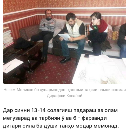
Нозим Меликов бо ҳунармандон, ҳангоми таҳияи намоишномаи
Дирафши Коваёнӣ
Дар синни 13-14 солагияш падараш аз олам
мегузарад ва тарбияи ӯ ва 6 – фарзанди
дигари оила ба дӯши танҳо модар мемонад.