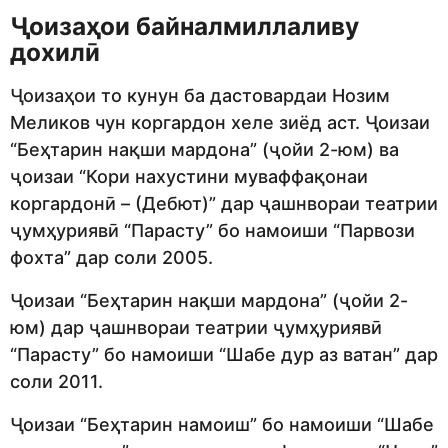
Ҷоизаҳои байналмиллаливу
дохилӣ
Ҷоизаҳои то кунун ба дастовардаи Нозим
Меликов чун коргардон хеле зиёд аст. Ҷоизаи
“Беҳтарин нақши мардона” (ҷойи 2-юм) ва
ҷоизаи “Кори нахустини муваффақонаи
коргардонӣ – (Дебют)” дар ҷашнвораи театрии
ҷумҳуриявӣ “Парасту” бо намоиши “Парвози
фохта” дар соли 2005.
Ҷоизаи “Беҳтарин нақши мардона” (ҷойи 2-
юм) дар ҷашнвораи театрии ҷумҳуриявӣ
“Парасту” бо намоиши “Шабе дур аз ватан” дар
соли 2011.
Ҷоизаи “Беҳтарин намоиш” бо намоиши “Шабе