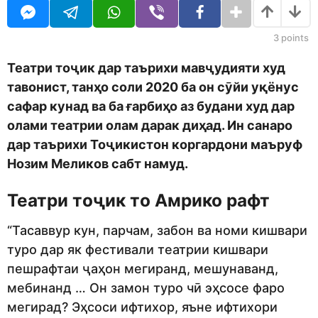
o
U
r
R
s
a
3
points
g
o
Театри тоҷик дар таърихи мавҷудияти худ
тавонист, танҳо соли 2020 ба он сӯйи уқёнус
сафар кунад ва ба ғарбиҳо аз будани худ дар
олами театрии олам дарак диҳад. Ин санаро
дар таърихи Тоҷикистон коргардони маъруф
Нозим Меликов сабт намуд.
Театри тоҷик то Амрико рафт
“Тасаввур кун, парчам, забон ва номи кишвари
туро дар як фестивали театрии кишвари
пешрафтаи ҷаҳон мегиранд, мешунаванд,
мебинанд … Он замон туро чӣ эҳсосе фаро
мегирад? Эҳсоси ифтихор, яъне ифтихори