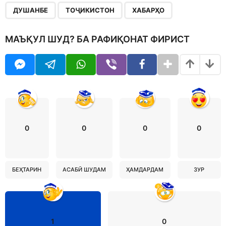
,
,
ДУШАНБЕ
ТОҶИКИСТОН
ХАБАРҲО
МАЪҚУЛ ШУД? БА РАФИҚОНАТ ФИРИСТ
0
0
0
0
БЕҲТАРИН
АСАБӢ ШУДАМ
ҲАМДАРДАМ
ЗУР
1
0