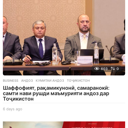
a
g
o
603
0
BUSINESS
АНДОЗ
,
КУМИТАИ АНДОЗ
,
ТОҶИКИСТОН
Шаффофият, рақамикунонӣ, самаранокӣ:
самти нави рушди маъмурияти андоз дар
Тоҷикистон
6 days ago
6
d
a
y