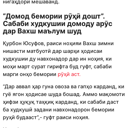
нигаҳдорӣ мешаванд.
“Домод бемории рӯҳӣ дошт”.
Сабаби худкушии домоду арӯс
дар Вахш маълум шуд
Қурбон Юсуфов, раиси ноҳияи Вахш зимни
нишасти матбуотӣ дар шарҳи ҳодисаи
худкушии ду навхонадор дар ин ноҳия, ки
моҳи март сурат гирифта буд гуфт, сабаби
марги онҳо бемории
рӯҳӣ аст.
“Дар аввал ҳар гуна овоза ва гапҳо карданд, ки
гуё ягон ҳодисае шуда бошад. Аммо мақомоти
ҳифзи ҳуқуқ таҳқиқ карданд, ки сабаби даст
ба худкушӣ задани навхонадорон бемории
руҳӣ будааст”,- гуфт раиси ноҳия.