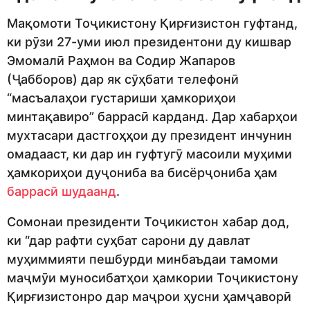
Мақомоти Тоҷикистону Қирғизистон гуфтанд,
ки рӯзи 27-уми июл президентони ду кишвар
Эмомалӣ Раҳмон ва Содир Жапаров
(Ҷабборов) дар як сӯҳбати телефонӣ
“масъалаҳои густариши ҳамкориҳои
минтақавиро” баррасӣ карданд. Дар хабарҳои
мухтасари дастгоҳҳои ду президент инчунин
омадааст, ки дар ин гуфтугӯ масоили муҳими
ҳамкориҳои дуҷониба ва бисёрҷониба ҳам
баррасӣ шудаанд
.
Сомонаи президенти Тоҷикистон хабар дод,
ки “дар рафти суҳбат сарони ду давлат
муҳиммияти пешбурди минбаъдаи тамоми
маҷмӯи муносибатҳои ҳамкории Тоҷикистону
Қирғизистонро дар маҷрои ҳусни ҳамҷаворӣ