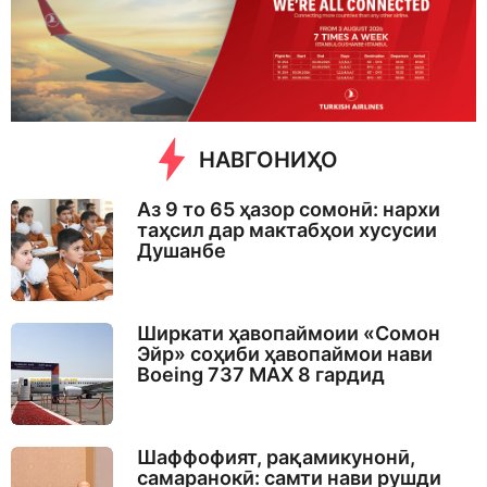
s
a
g
o
НАВГОНИҲО
Аз 9 то 65 ҳазор сомонӣ: нархи
таҳсил дар мактабҳои хусусии
Душанбе
Ширкати ҳавопаймоии «Сомон
Эйр» соҳиби ҳавопаймои нави
Boeing 737 MAX 8 гардид
Шаффофият, рақамикунонӣ,
самаранокӣ: самти нави рушди