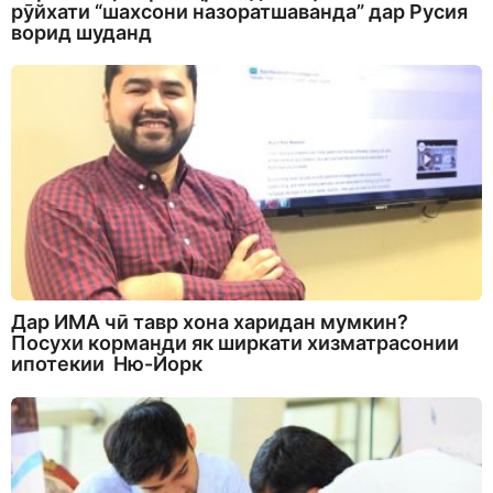
рӯйхати “шахсони назоратшаванда” дар Русия
ворид шуданд
Дар ИМА чӣ тавр хона харидан мумкин?
Посухи корманди як ширкати хизматрасонии
ипотекии Ню-Йорк