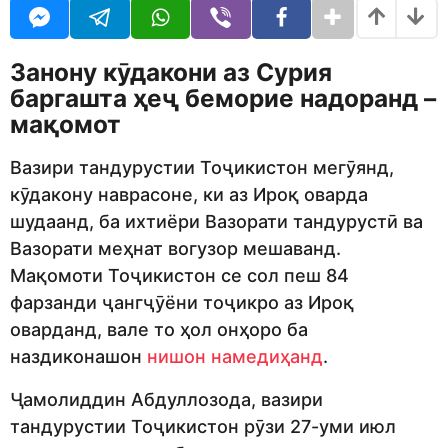
j
r
e
s
d
a
Занону кӯдакони аз Сурия
i
g
t
o
баргашта ҳеҷ беморие надоранд –
o
мақомот
r
Вазири тандурустии Тоҷикистон мегӯянд,
кӯдакону наврасоне, ки аз Ироқ оварда
шудаанд, ба ихтиёри Вазорати тандурустӣ ва
Вазорати меҳнат вогузор мешаванд.
Мақомоти Тоҷикистон се сол пеш 84
фарзанди ҷангҷӯёни тоҷикро аз Ироқ
оварданд, вале то ҳол онҳоро ба
наздиконашон
нишон намедиҳанд
.
Ҷамолиддин Абдуллозода, вазири
тандурустии Тоҷикистон рӯзи 27-уми июл