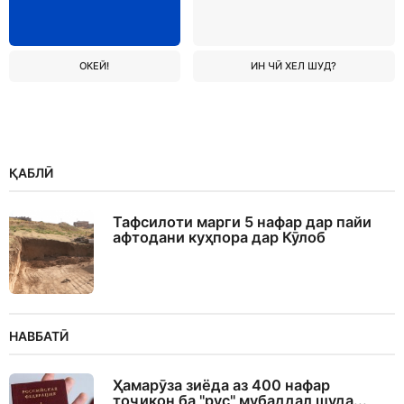
ОКЕЙ!
ИН ЧӢ ХЕЛ ШУД?
ҚАБЛӢ
Тафсилоти марги 5 нафар дар пайи
афтодани куҳпора дар Кӯлоб
НАВБАТӢ
Ҳамарӯза зиёда аз 400 нафар
тоҷикон ба "рус" мубаддал шуда...