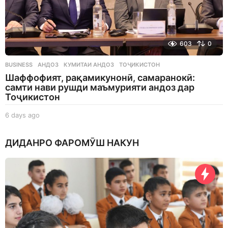
603
0
BUSINESS
АНДОЗ
,
КУМИТАИ АНДОЗ
,
ТОҶИКИСТОН
Шаффофият, рақамикунонӣ, самаранокӣ:
самти нави рушди маъмурияти андоз дар
Тоҷикистон
6 days ago
6
d
a
ДИДАНРО ФАРОМӮШ НАКУН
y
s
a
g
o