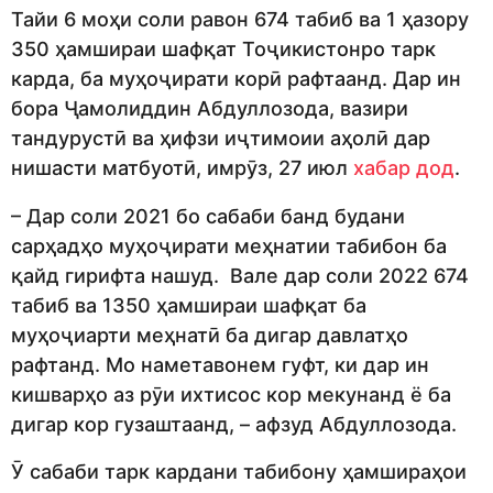
Тайи 6 моҳи соли равон 674 табиб ва 1 ҳазору
350 ҳамшираи шафқат Тоҷикистонро тарк
карда, ба муҳоҷирати корӣ рафтаанд. Дар ин
бора Ҷамолиддин Абдуллозода, вазири
тандурустӣ ва ҳифзи иҷтимоии аҳолӣ дар
нишасти матбуотӣ, имрӯз, 27 июл
хабар дод
.
– Дар соли 2021 бо сабаби банд будани
сарҳадҳо муҳоҷирати меҳнатии табибон ба
қайд гирифта нашуд. Вале дар соли 2022 674
табиб ва 1350 ҳамшираи шафқат ба
муҳоҷиарти меҳнатӣ ба дигар давлатҳо
рафтанд. Мо наметавонем гуфт, ки дар ин
кишварҳо аз рӯи ихтисос кор мекунанд ё ба
дигар кор гузаштаанд, – афзуд Абдуллозода.
Ӯ сабаби тарк кардани табибону ҳамшираҳои