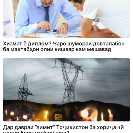
Хизмат ё диплом? Чаро шумораи довталабон
ба мактабҳои олии кишвар кам мешавад
Дар давраи “лимит” Тоҷикистон ба хориҷа чӣ
қадар барқ мефурӯшад?