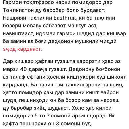
Гармои тоқатфарсо нархи помидорро дар
Тоҷикистон ду баробар боло бурдааст.
Нашрияи таҳлилии EastFruit, ки ба таҳлили
бозори меваву сабзавот машғул аст,
навиштааст, идомаи гармои шадид дар кишвар
ба замин ва боғи деҳқонон мушкили ҷиддӣ
эҷод кардааст
.
Дар кишвар ҳафтаи гузашта ҳарорати ҳаво аз
марзи 40 дараҷа гузашт. Деқонону боғбонон
аз талаф ёфтани ҳосили киштукори худ шикоят
кардаанд. Ба навиштаи таҳлилгарони нашрия,
ҳатто помидор ҳам дар замини кишт вайрон
шуда, пешниҳоди он ба бозор кам ва нархаш
ду баробар зиёд шудааст. Ҳоло ҳар килои
помидор аз 5 то 7 сомонӣ арзиш дорад. Як
ҳафта пеш нархи он 3 сомонӣ буд.