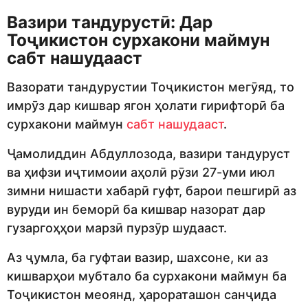
Вазири тандурустӣ: Дар
Тоҷикистон сурхакони маймун
сабт нашудааст
Вазорати тандурустии Тоҷикистон мегӯяд, то
имрӯз дар кишвар ягон ҳолати гирифторӣ ба
сурхакони маймун
сабт нашудааст
.
Ҷамолиддин Абдуллозода, вазири тандуруст
ва ҳифзи иҷтимоии аҳолӣ рӯзи 27-уми июл
зимни нишасти хабарӣ гуфт, барои пешгирӣ аз
вуруди ин беморӣ ба кишвар назорат дар
гузаргоҳҳои марзӣ пурзӯр шудааст.
Аз ҷумла, ба гуфтаи вазир, шахсоне, ки аз
кишварҳои мубтало ба сурхакони маймун ба
Тоҷикистон меоянд, ҳарораташон санҷида