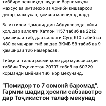
тиббиро пешниҳод шудани барномаҳои
махсус ва имтиёзҳо аз ҷониби кишварҳои
дигар, махсусан, ҳамсоя маънидод кард.
Ба иттилои Ҷамолиддин Абдуллозода, айни
ҳол, дар вилояти Хатлон 1157 табиб ва 2212
ҳамшираи тиб, дар вилояти Суғд 610 табиб ва
480 ҳамшираи тиб ва дар ВКМБ 58 табиб ва 9
ҳамшираи тиб намерасад.
Тибқи иттилои расмӣ ҳоло дар муассисаҳои
тиббии Тоҷикистон 20797 табиб ва 60329
корманди миёнаи тиб кор мекунанд.
“Помидор то 7 сомонӣ баромад”.
Гармии шадид ҳосили сабзавотро
дар Тоҷикистон талаф мекунад