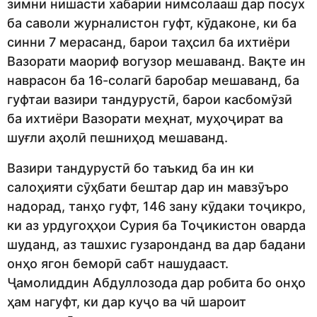
зимни нишасти хабарии нимсолааш дар посух
ба саволи журналистон гуфт, кӯдаконе, ки ба
синни 7 мерасанд, барои таҳсил ба ихтиёри
Вазорати маориф вогузор мешаванд. Вақте ин
наврасон ба 16-солагӣ баробар мешаванд, ба
гуфтаи вазири тандурустӣ, барои касбомӯзӣ
ба ихтиёри Вазорати меҳнат, муҳоҷират ва
шуғли аҳолӣ пешниҳод мешаванд.
Вазири тандурустӣ бо таъкид ба ин ки
салоҳияти сӯҳбати бештар дар ин мавзӯъро
надорад, танҳо гуфт, 146 зану кӯдаки тоҷикро,
ки аз урдугоҳҳои Сурия ба Тоҷикистон оварда
шуданд, аз ташхис гузаронданд ва дар бадани
онҳо ягон беморӣ сабт нашудааст.
Ҷамолиддин Абдуллозода дар робита бо онҳо
ҳам нагуфт, ки дар куҷо ва чӣ шароит