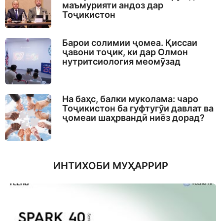
маъмурияти андоз дар
Тоҷикистон
Барои солимии ҷомеа. Қиссаи
ҷавони тоҷик, ки дар Олмон
нутритсиология меомӯзад
На баҳс, балки муколама: чаро
Тоҷикистон ба гуфтугӯи давлат ва
ҷомеаи шаҳрвандӣ ниёз дорад?
ИНТИХОБИ МУҲАРРИР