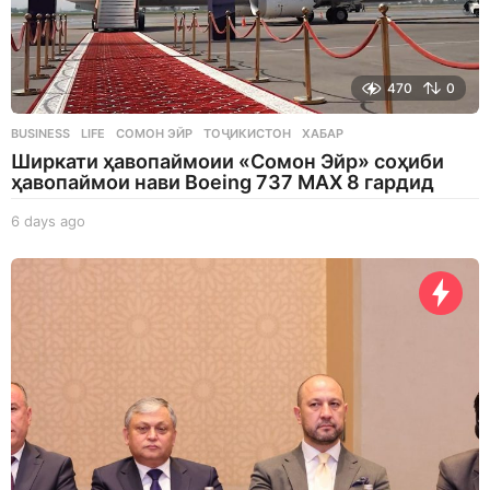
470
0
BUSINESS
,
LIFE
СОМОН ЭЙР
,
ТОҶИКИСТОН
,
ХАБАР
Ширкати ҳавопаймоии «Сомон Эйр» соҳиби
ҳавопаймои нави Boeing 737 MAX 8 гардид
6 days ago
6
d
a
y
s
a
g
o