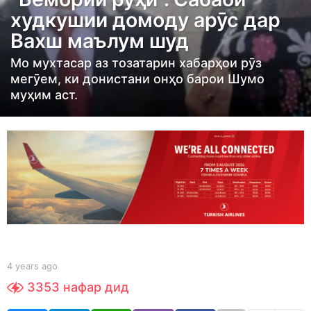
a
худкушии домоду арӯс дар
r
Вахш маълум шуд
s
a
Мо мухтасар аз тозатарин хабарҳои рӯз
g
мегӯем, ки донистани онҳо барои Шумо
муҳим аст.
o
4
y
e
a
r
s
a
g
o
b
4 years ago
4
y
y
3353
нафар дид
t
e
a
a