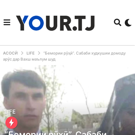
АСОСӢ
LIFE
“Бемории рӯҳӣ”. Сабаби худкушии домоду
арӯс дар Вахш маълум шуд
4
LIFE
y
e
“Бемории рӯҳӣ”. Сабаби