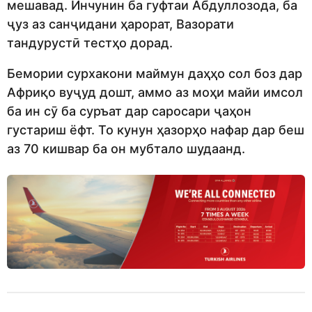
мешавад. Инчунин ба гуфтаи Абдуллозода, ба
ҷуз аз санҷидани ҳарорат, Вазорати
тандурустӣ тестҳо дорад.
Бемории сурхакони маймун даҳҳо сол боз дар
Африқо вуҷуд дошт, аммо аз моҳи майи имсол
ба ин сӯ ба суръат дар саросари ҷаҳон
густариш ёфт. То кунун ҳазорҳо нафар дар беш
аз 70 кишвар ба он мубтало шудаанд.