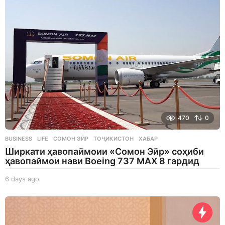
g
o
470
0
BUSINESS
,
LIFE
СОМОН ЭЙР
,
ТОҶИКИСТОН
,
ХАБАР
Ширкати ҳавопаймоии «Сомон Эйр» соҳиби
ҳавопаймои нави Boeing 737 MAX 8 гардид
6 days ago
6
d
a
y
s