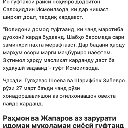
Ин гуфтаҳои раиси ноҳияро додситон
Салоҳиддин Исмоилзода, ки дар нишаст
ширкат дошт, тасдиқ кардааст.
“Волидони домод гуфтаанд, ки чанд маротиба
дуохонӣ карда будаанд. Шабҳо баромада сари
заминҳои пахта мерафтааст. Дар бадани ҳарду
марҳум осори марги маҷбуриро наёфтем.
Эҳтимол ҳарду маслиҳат карданду даст ба
худкушӣ задаанд”- гуфт Исмоилзода.
Ҷасади Гулҳавас Шоева ва Шарифбек Зиёевро
рӯзи 27 март баъди чанд рӯзи
хонадоршавияшон аз оғилхонаашон овехта
пайдо карданд.
Раҳмон ва Жапаров аз зарурати
идомаи муколамаи сиёсӣ гуфтанд