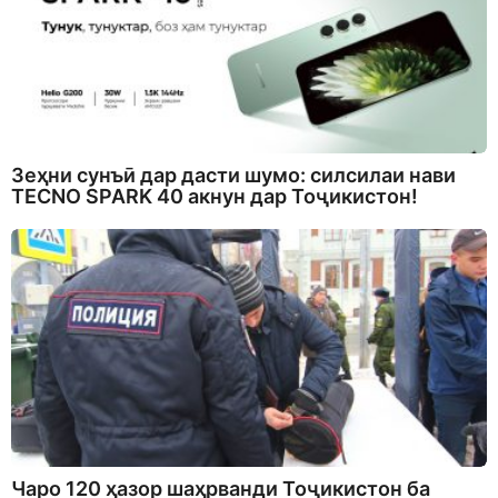
Зеҳни сунъӣ дар дасти шумо: силсилаи нави
TECNO SPARK 40 акнун дар Тоҷикистон!
Чаро 120 ҳазор шаҳрванди Тоҷикистон ба