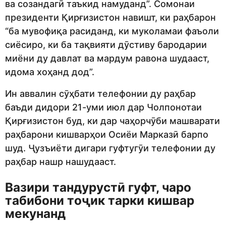
ва созандагӣ таъкид намуданд”. Сомонаи
президенти Қирғизистон навишт, ки раҳбарон
“ба мувофиқа расиданд, ки муколамаи фаъоли
сиёсиро, ки ба тақвияти дӯстиву бародарии
миёни ду давлат ва мардум равона шудааст,
идома хоҳанд дод”.
Ин аввалин сӯҳбати телефонии ду раҳбар
баъди дидори 21-уми июл дар Чолпонотаи
Қирғизистон буд, ки дар чаҳорчӯби машварати
раҳбарони кишварҳои Осиёи Марказӣ барпо
шуд. Ҷузъиёти дигари гуфтугӯи телефонии ду
раҳбар нашр нашудааст.
Вазири тандурустӣ гуфт, чаро
табибони тоҷик тарки кишвар
мекунанд