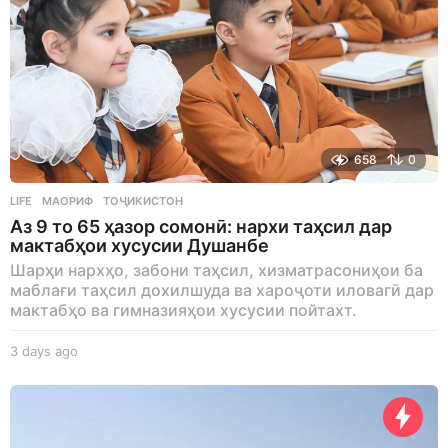
658
0
LIFE
МАОРИФ
,
ТОҶИКИСТОН
Аз 9 то 65 ҳазор сомонӣ: нархи таҳсил дар
мактабҳои хусусии Душанбе
Шарҳи нархҳо, забони таҳсил, хизматрасониҳои ба
маблағи таҳсил дохилшуда ва хароҷоти иловагӣ дар
мактабҳо ва гимназияҳои хусусии пойтахт.
3 days ago
3
d
a
y
s
a