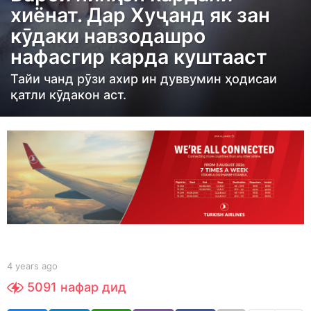
хиёнат. Дар Хуҷанд як зан
r
кӯдаки навзодашро
s
нафасгир карда куштааст
a
g
Тайи чанд рӯзи ахир ин дуввумин ҳодисаи
o
қатли кӯдакон аст.
4
y
e
a
r
s
a
g
o
b
4 years ago
4
y
y
5091
нафар дид
t
e
a
a