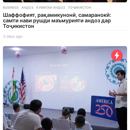
BUSINESS
АНДОЗ
,
КУМИТАИ АНДОЗ
,
ТОҶИКИСТОН
Шаффофият, рақамикунонӣ, самаранокӣ:
самти нави рушди маъмурияти андоз дар
Тоҷикистон
3 days ago
3
d
a
y
s
a
g
o