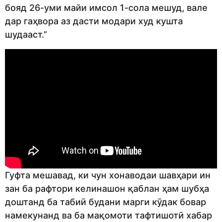
бояд 26-уми майи имсол 1-сола мешуд, вале
дар гаҳвора аз дасти модари худ кушта
шудааст.”
Гуфта мешавад, ки чун хонаводаи шавҳари ин
зан ба рафтори келинашон қаблан ҳам шубҳа
доштанд ба табиӣ будани марги кӯдак бовар
намекунанд ва ба мақомоти тафтишотӣ хабар