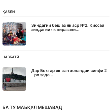
ҚАБЛӢ
Зиндагии беш аз як аср №2. Қиссаи
зиндагии як пиразани...
НАВБАТӢ
Дар Бохтар як зан хонандаи синфи 2
- ро зада...
БА ТУ МАЪҚУЛ МЕШАВАД