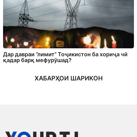
Дар давраи “лимит” Тоҷикистон ба хориҷа чӣ
қадар барқ мефурӯшад?
ХАБАРҲОИ ШАРИКОН