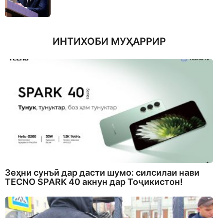
ИНТИХОБИ МУҲАРРИР
Зеҳни сунъӣ дар дасти шумо: силсилаи нави
TECNO SPARK 40 акнун дар Тоҷикистон!