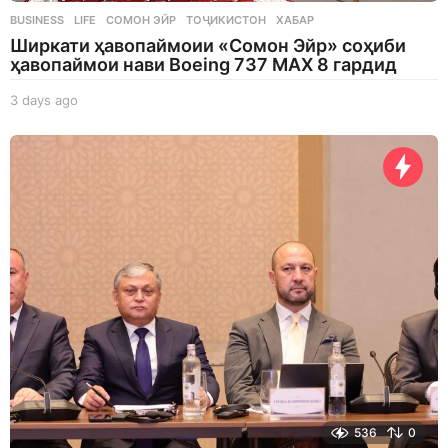
BUSINESS
,
LIFE
СОМОН ЭЙР
,
ТОҶИКИСТОН
,
ХАБАР
Ширкати ҳавопаймоии «Сомон Эйр» соҳиби
ҳавопаймои нави Boeing 737 MAX 8 гардид
3 days ago
3
d
a
y
s
a
g
o
536
0