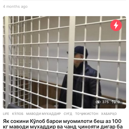
4 months ago
4
m
o
n
t
h
s
a
g
o
375
0
LIFE
КӮЛОБ
,
МАВОДИ МУХАДДИР
,
СУҒД
,
ТОҶИКИСТОН
,
ХАБАРҲО
Як сокини Кӯлоб барои муомилоти беш аз 100
кг маводи мухаддир ва чанд ҷинояти дигар ба