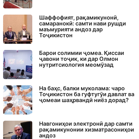
Шаффофият, рақамикунонӣ,
самаранокӣ: самти нави рушди
маъмурияти андоз дар
Тоҷикистон
Барои солимии ҷомеа. Қиссаи
ҷавони тоҷик, ки дар Олмон
нутритсиология меомӯзад
На баҳс, балки муколама: чаро
Тоҷикистон ба гуфтугӯи давлат ва
ҷомеаи шаҳрвандӣ ниёз дорад?
Навгониҳои электронӣ дар самти
рақамикунонии хизматрасониҳои
андоз