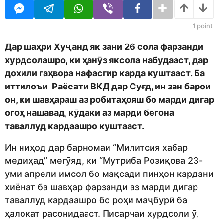
j
r
e
s
d
a
1
point
i
g
t
o
Дар шаҳри Хуҷанд як зани 26 сола фарзанди
o
хурдсолашро, ки ҳанӯз яксола набудааст, дар
r
дохили гаҳвора нафасгир карда куштааст. Ба
иттилоъи Раёсати ВКД дар Суғд, ин зан барои
он, ки шавҳараш аз робитаҳояш бо марди дигар
огоҳ нашавад, кӯдаки аз марди бегона
таваллуд кардаашро куштааст.
Ин ниҳод дар барномаи “Милитсия хабар
медиҳад” мегӯяд, ки “Мутриба Розиқова 23-
уми апрели имсол бо мақсади пинҳон кардани
хиёнат ба шавҳар фарзанди аз марди дигар
таваллуд кардаашро бо роҳи маҷбурӣ ба
ҳалокат расонидааст. Писарчаи хурдсоли ӯ,