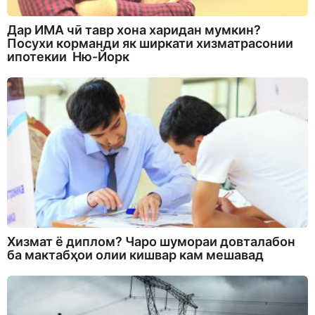
Дар ИМА чӣ тавр хона харидан мумкин?
Посухи корманди як ширкати хизматрасонии
ипотекии Ню-Йорк
Хизмат ё диплом? Чаро шумораи довталабон
ба мактабҳои олии кишвар кам мешавад