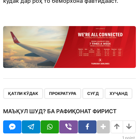
кӯдак дар роҳ то беморхона фавтидааст.
,
,
,
ҚАТЛИ КӮДАК
ПРОКРАТУРА
СУҒД
ХУҶАНД
МАЪҚУЛ ШУД? БА РАФИҚОНАТ ФИРИСТ
1
point