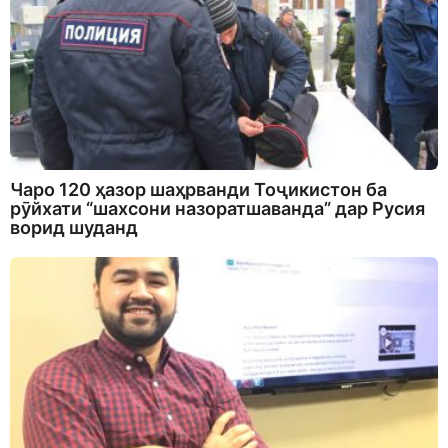
Чаро 120 ҳазор шаҳрванди Тоҷикистон ба
рӯйхати “шахсони назоратшаванда” дар Русия
ворид шуданд