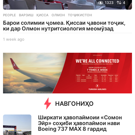
1323
4
PEOPLE
ВАРЗИШ
,
ҚИССА
,
ОЛМОН
,
ТОҶИКИСТОН
Барои солимии ҷомеа. Қиссаи ҷавони тоҷик,
ки дар Олмон нутритсиология меомӯзад
1 week ago
1
w
e
e
k
a
g
o
НАВГОНИҲО
Ширкати ҳавопаймоии «Сомон
Эйр» соҳиби ҳавопаймои нави
Boeing 737 MAX 8 гардид