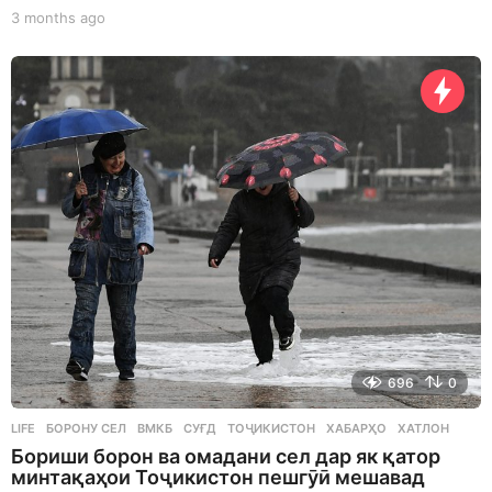
3 months ago
3
m
o
n
t
h
s
a
g
o
696
0
LIFE
БОРОНУ СЕЛ
,
ВМКБ
,
СУҒД
,
ТОҶИКИСТОН
,
ХАБАРҲО
,
ХАТЛОН
Бориши борон ва омадани сел дар як қатор
минтақаҳои Тоҷикистон пешгӯӣ мешавад