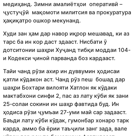
медиҳанд. Зимни амалиётҳои оперативӣ –
ҷустуҷӯӣ мақомоти милитсия ва прокуратура
ҳақиқатро ошкор мекунанд.
Худи зан ҳам дар навор иқрор мешавад, ки аз
тарс ба ин кор даст здааст. Нисбати ӯ
дотситонии шаҳри Хуҷанд тибқи моддаи 104-
и Кодекси ҷиноӣ парванда боз кардааст.
Тайи чанд рӯзи ахир ин дуввумин ҳодисаи
қатли кӯдакон аст. Чанд рӯз пеш бошад дар
шаҳри Бохтари вилояти Хатлон як кӯдаки
мактабхони синфи 2, пас аз лату кӯби як зани
25-солаи сокини ин шаҳр фавтида буд. Ин
ҳодиса рӯзи ҷумъаи 27-уми май сар задааст.
Баъди лату кӯби кӯдак, гумонбар хонаро тарк
карда, аммо ба ёрии таъҷили занг зада, вале