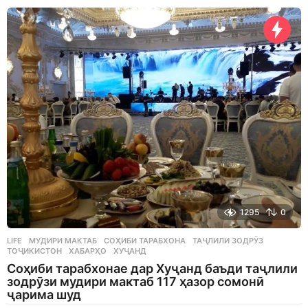
1295
0
LIFE
МУДИРИ МАКТАБ
,
СОҲИБИ ТАРАБХОНА
,
ТАҶЛИЛИ ЗОДРӮЗ
,
ТОҶИКИСТОН
,
ХАБАРҲО
,
ХУҶАНД
Соҳиби тарабхонае дар Хуҷанд баъди таҷлили
зодрӯзи мудири мактаб 117 ҳазор сомонӣ
ҷарима шуд