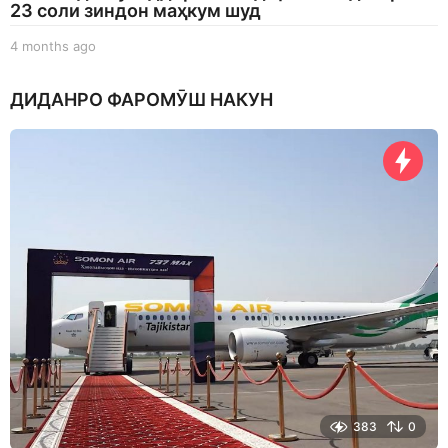
23 соли зиндон маҳкум шуд
4 months ago
4
m
o
ДИДАНРО ФАРОМӮШ НАКУН
n
t
h
s
a
g
o
383
0