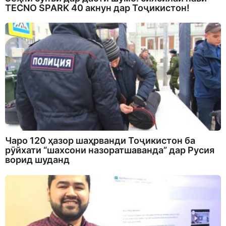
TECNO SPARK 40 акнун дар Тоҷикистон!
Чаро 120 ҳазор шаҳрванди Тоҷикистон ба
рӯйхати “шахсони назоратшаванда” дар Русия
ворид шуданд