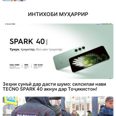
ИНТИХОБИ МУҲАРРИР
Зеҳни сунъӣ дар дасти шумо: силсилаи нави
TECNO SPARK 40 акнун дар Тоҷикистон!