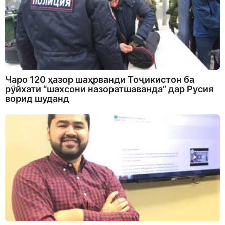
Чаро 120 ҳазор шаҳрванди Тоҷикистон ба
рӯйхати “шахсони назоратшаванда” дар Русия
ворид шуданд