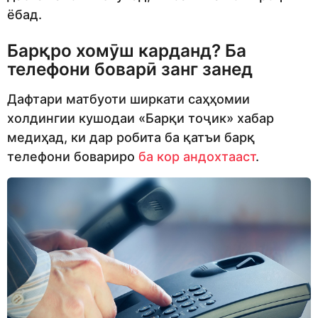
ёбад.
Барқро хомӯш карданд? Ба
телефони боварӣ занг занед
Дафтари матбуоти ширкати саҳҳомии
холдингии кушодаи «Барқи тоҷик» хабар
медиҳад, ки дар робита ба қатъи барқ ​​
телефони бовариро
ба кор андохтааст
.