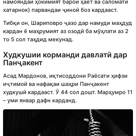
намояндаи ҳокимият барои ҳаёт ва саломатӣ
хатарнок) парвандаи ҷиноӣ боз кардааст.
Тибқи он, Шариповро ҷазо дар намуди маҳдуд
кардан ё маҳрумият аз озодӣ ба мӯҳлати аз 2
то 5 сол таҳдид мекунад.
Худкушии корманди давлатӣ дар
Панҷакент
Асад Мардонов, иқтисоддони Раёсати ҳифзи
иҷтимоӣ ва нафақаи шаҳри Панҷакент
худкушӣ кардааст. Ӯ 44 сол дошт. Марҳумро 11
– уми январ дафн карданд.