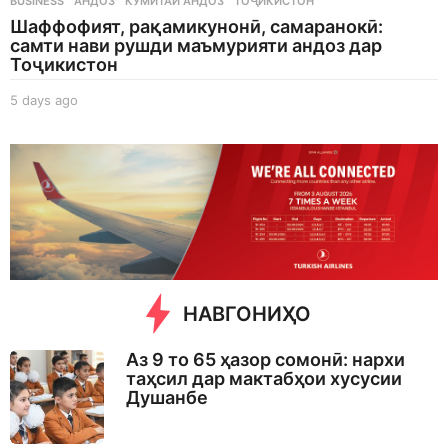
BUSINESS
АНДОЗ
,
КУМИТАИ АНДОЗ
,
ТОҶИКИСТОН
Шаффофият, рақамикунонӣ, самаранокӣ:
самти нави рушди маъмурияти андоз дар
Тоҷикистон
5 days ago
5
d
a
y
s
a
g
o
НАВГОНИҲО
Аз 9 то 65 ҳазор сомонӣ: нархи
таҳсил дар мактабҳои хусусии
Душанбе