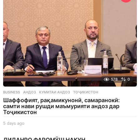
a
g
o
578
0
BUSINESS
АНДОЗ
,
КУМИТАИ АНДОЗ
,
ТОҶИКИСТОН
Шаффофият, рақамикунонӣ, самаранокӣ:
самти нави рушди маъмурияти андоз дар
Тоҷикистон
5 days ago
5
d
a
ДИДАНРО ФАРОМӮШ НАКУН