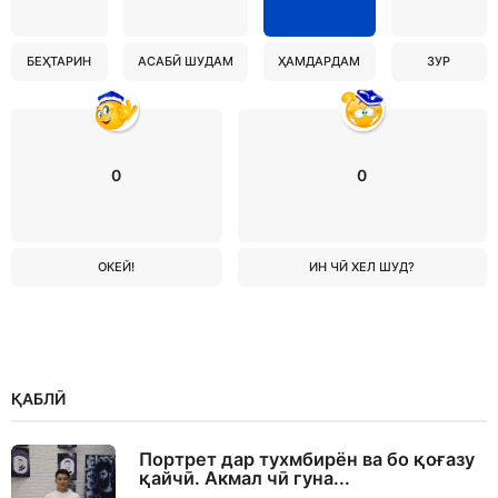
БЕҲТАРИН
АСАБӢ ШУДАМ
ҲАМДАРДАМ
ЗУР
0
0
ОКЕЙ!
ИН ЧӢ ХЕЛ ШУД?
ҚАБЛӢ
Портрет дар тухмбирён ва бо қоғазу
қайчӣ. Акмал чӣ гуна...