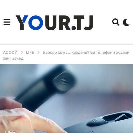
АСОСӢ
LIFE
Барқро хомӯш карданд? Ба телефони боварӣ
занг занед
4
LIFE