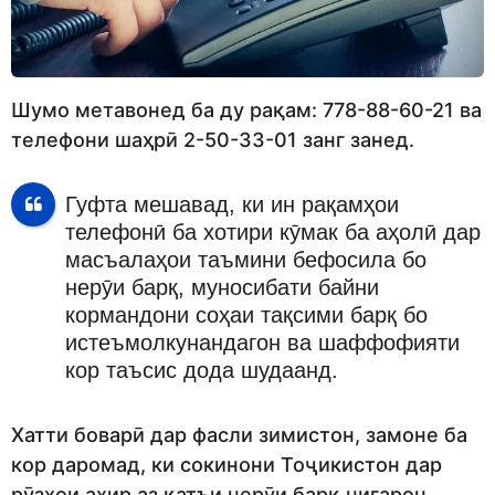
Шумо метавонед ба ду рақам: 778-88-60-21 ва
телефони шаҳрӣ 2-50-33-01 занг занед.
Гуфта мешавад, ки ин рақамҳои
телефонӣ ба хотири кӯмак ба аҳолӣ дар
масъалаҳои таъмини бефосила бо
нерӯи барқ, муносибати байни
кормандони соҳаи тақсими барқ ​​бо
истеъмолкунандагон ва шаффофияти
кор таъсис дода шудаанд.
Хатти боварӣ дар фасли зимистон, замоне ба
кор даромад, ки сокинони Тоҷикистон дар
рӯзҳои ахир аз қатъи нерӯи барқ ​​нигарон