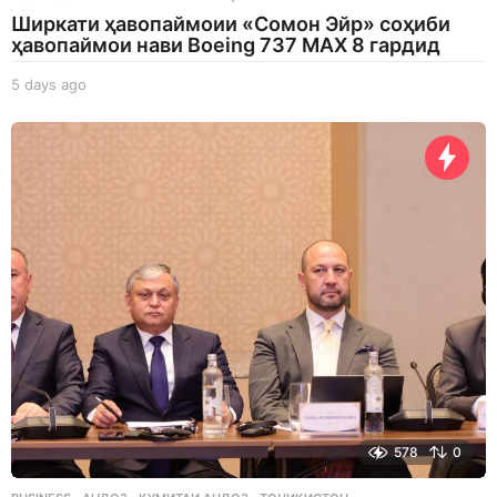
Ширкати ҳавопаймоии «Сомон Эйр» соҳиби
ҳавопаймои нави Boeing 737 MAX 8 гардид
5 days ago
5
d
a
y
s
a
g
o
578
0