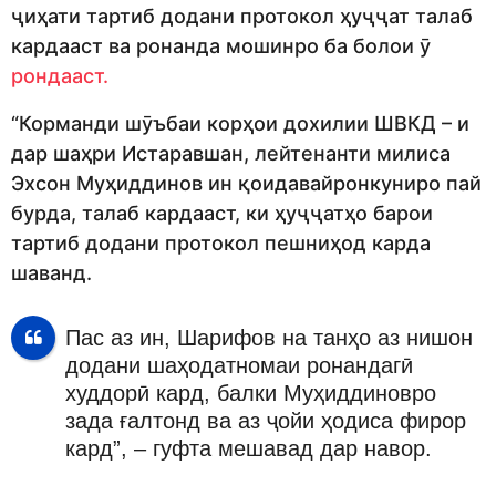
ҷиҳати тартиб додани протокол ҳуҷҷат талаб
кардааст ва ронанда мошинро ба болои ӯ
рондааст.
“Корманди шӯъбаи корҳои дохилии ШВКД – и
дар шаҳри Истаравшан, лейтенанти милиса
Эхсон Муҳиддинов ин қоидавайронкуниро пай
бурда, талаб кардааст, ки ҳуҷҷатҳо барои
тартиб додани протокол пешниҳод карда
шаванд.
Пас аз ин, Шарифов на танҳо аз нишон
додани шаҳодатномаи ронандагӣ
худдорӣ кард, балки Муҳиддиновро
зада ғалтонд ва аз ҷойи ҳодиса фирор
кард”, – гуфта мешавад дар навор.