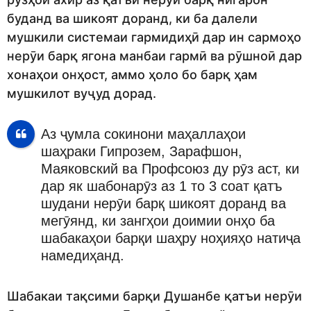
буданд ва шикоят доранд, ки ба далели
мушкили системаи гармидиҳӣ дар ин сармоҳо
нерӯи барқ ​​ягона манбаи гармӣ ва рӯшноӣ дар
хонаҳои онҳост, аммо ҳоло бо барқ ҳам
мушкилот вуҷуд дорад.
Аз ҷумла сокинони маҳаллаҳои
шаҳраки Гипрозем, Зарафшон,
Маяковский ва Профсоюз ду рӯз аст, ки
дар як шабонарӯз аз 1 то 3 соат қатъ
шудани нерӯи барқ ​​шикоят доранд ва
мегӯянд, ки зангҳои доимии онҳо ба
шабакаҳои барқи шаҳру ноҳияҳо натиҷа
намедиҳанд.
Шабакаи тақсими барқи Душанбе қатъи нерӯи