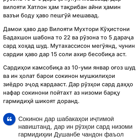
вилояти Хатлон ҳам тақрибан айни ҳамин
вазъи боду ҳаво пешгӯӣ мешавад.
Дамои ҳаво дар Вилояти Мухтори Кӯҳистони
Бадахшон шабона то 22 ва рӯзона то 5 дараҷа
сард хоҳад шуд. Мутахассисон мегӯянд, чунин
сардии ҳаво дар 15 соли ахир бесобиқа аст.
Сардиҳои камсобиқа аз 10-уми январ оғоз шуд
ва ин ҳолат барои сокинон мушкилиҳои
зиёдро эҷод кардааст. Дар рӯзҳои сард даҳҳо
нафар сокинони пойтахт аз низоми барқу
гармидиҳӣ шикоят доранд.
Сокинон дар шабакаҳои иҷтимоӣ
навиштанд, дар ин рӯзҳои сард низоми
гармидиҳии Душанбе чандон фаъол