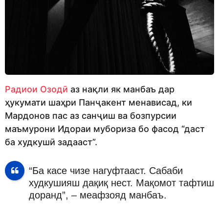
Радиои Озодӣ
аз нақли як манбаъ дар
ҳукумати шаҳри Панҷакент менависад, ки
Мардонов пас аз санҷиш ва бозпурсии
маъмурони Идораи мубориза бо фасод “даст
ба худкушӣ задааст”.
“Ба касе чизе нагуфтааст. Сабаби
худкушияш дақиқ нест. Мақомот тафтиш
доранд”, – меафзояд манбаъ.