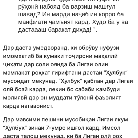
рӯҳонӣ набояд ба варзиш машғул
шавад? Ин марди наҷиб ин корро ба
манфиати ҷамъият кард. Худо ба ӯ ва
дастаааш баракат диҳад! ”.
Дар даста умедворанд, ки обрӯву нуфузи
имомхатиб ба кумаки тоҷирони маҳаллӣ
ҷиҳати дар соли оянда ба Лигаи олии
мамлакат роҳхат гирифтани дастаи “Ҳулбук”
мусоидат мекунад. “Ҳулбук” қаблан дар Лигаи
олӣ бозӣ карда, лекин бо сабаби камбуди
молиявӣ дар он муддати тӯлонӣ фаъолият
карда натавонист.
Дар мавсими пешини мусобиқаи Лигаи якум
“Ҳулбук” зинаи 7-умро ишғол кард. Имсол
даста талош мекунад, ки ба Лигаи олӣ роҳ