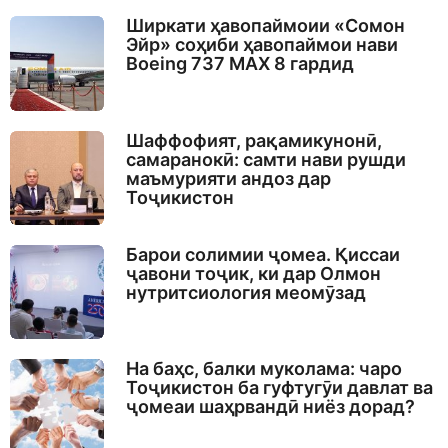
Ширкати ҳавопаймоии «Сомон
Эйр» соҳиби ҳавопаймои нави
Boeing 737 MAX 8 гардид
Шаффофият, рақамикунонӣ,
самаранокӣ: самти нави рушди
маъмурияти андоз дар
Тоҷикистон
Барои солимии ҷомеа. Қиссаи
ҷавони тоҷик, ки дар Олмон
нутритсиология меомӯзад
На баҳс, балки муколама: чаро
Тоҷикистон ба гуфтугӯи давлат ва
ҷомеаи шаҳрвандӣ ниёз дорад?