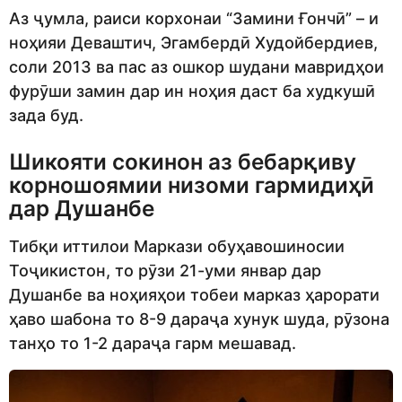
Аз ҷумла, раиси корхонаи “Замини Ғончӣ” – и
ноҳияи Деваштич, Эгамбердӣ Худойбердиев,
соли 2013 ва пас аз ошкор шудани мавридҳои
фурӯши замин дар ин ноҳия даст ба худкушӣ
зада буд.
Шикояти сокинон аз бебарқиву
корношоямии низоми гармидиҳӣ
дар Душанбе
Тибқи иттилои Маркази обуҳавошиносии
Тоҷикистон, то рӯзи 21-уми январ дар
Душанбе ва ноҳияҳои тобеи марказ ҳарорати
ҳаво шабона то 8-9 дараҷа хунук шуда, рӯзона
танҳо то 1-2 дараҷа гарм мешавад.