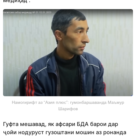
медиҳад”.
Намогирифт аз “Азия плюс”: гумонбаршаванда Маъмур
Шарифов
Гуфта мешавад, як афсари БДА барои дар
ҷойи нодуруст гузоштани мошин аз ронанда