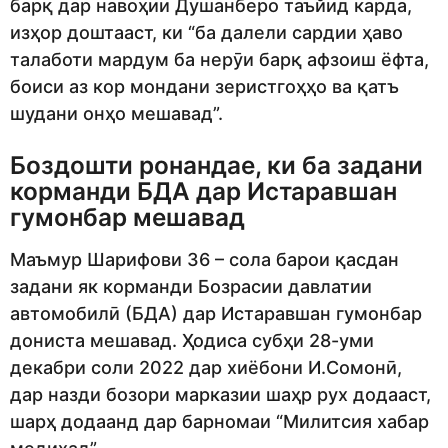
барқ ​​дар навоҳии Душанберо таъйид карда,
изҳор доштааст, ки “ба далели сардии ҳаво
талаботи мардум ба нерӯи барқ ​​афзоиш ёфта,
боиси аз кор мондани зеристгоҳҳо ва қатъ
шудани онҳо мешавад”.
Боздошти ронандае, ки ба задани
корманди БДА дар Истаравшан
гумонбар мешавад
Маъмур Шарифови 36 – сола барои қасдан
задани як корманди Бозрасии давлатии
автомобилӣ (БДА) дар Истаравшан гумонбар
дониста мешавад. Ҳодиса субҳи 28-уми
декабри соли 2022 дар хиёбони И.Сомонӣ,
дар назди бозори марказии шаҳр рух додааст,
шарҳ додаанд дар барномаи “Милитсия хабар