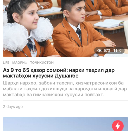
573
0
LIFE
МАОРИФ
,
ТОҶИКИСТОН
Аз 9 то 65 ҳазор сомонӣ: нархи таҳсил дар
мактабҳои хусусии Душанбе
Шарҳи нархҳо, забони таҳсил, хизматрасониҳои ба
маблағи таҳсил дохилшуда ва хароҷоти иловагӣ дар
мактабҳо ва гимназияҳои хусусии пойтахт.
2 days ago
2
d
a
y
s