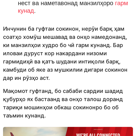
нест ва наметавонад манзилҳоро
гарм
кунад
.
Инчунин ба гуфтаи сокинон, нерӯи барқ ҳам
соатҳо хомӯш мешавад ва онҳо намедонанд,
ки манзилҳои худро бо чӣ гарм кунанд. Бар
иловаи дуруст кор накардани низоми
гармидиҳӣ ва қатъ шудани интиқоли барқ,
камбуди об яке аз мушкилии дигари сокинон
дар ин рӯзҳо аст.
Мақомот гуфтанд, бо сабаби сардии шадид
қубурҳо ях бастаанд ва онҳо талош доранд
тариқи мошинҳои обкаш сокинонро бо об
таъмин кунанд.