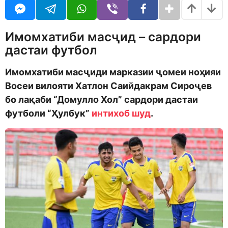
o
o
r
d
s
m
a
Имомхатиби масҷид – сардори
o
g
n
o
дастаи футбол
Имомхатиби масҷиди марказии ҷомеи ноҳияи
Восеи вилояти Хатлон Саийдакрам Сироҷев
бо лақаби “Домулло Хол” сардори дастаи
футболи “Ҳулбук”
интихоб шуд
.