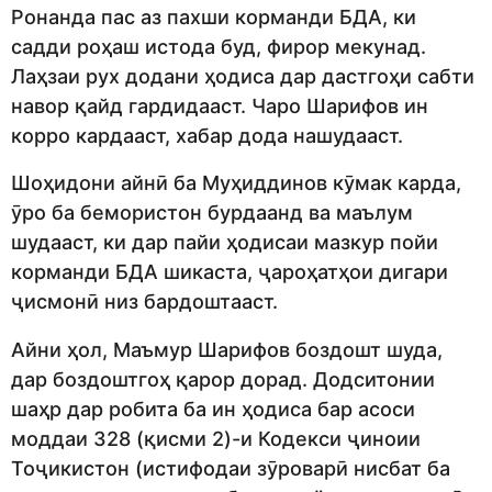
Ронанда пас аз пахши корманди БДА, ки
садди роҳаш истода буд, фирор мекунад.
Лаҳзаи рух додани ҳодиса дар дастгоҳи сабти
навор қайд гардидааст. Чаро Шарифов ин
корро кардааст, хабар дода нашудааст.
Шоҳидони айнӣ ба Муҳиддинов кӯмак карда,
ӯро ба бемористон бурдаанд ва маълум
шудааст, ки дар пайи ҳодисаи мазкур пойи
корманди БДА шикаста, ҷароҳатҳои дигари
ҷисмонӣ низ бардоштааст.
Айни ҳол, Маъмур Шарифов боздошт шуда,
дар боздоштгоҳ қарор дорад. Додситонии
шаҳр дар робита ба ин ҳодиса бар асоси
моддаи 328 (қисми 2)-и Кодекси ҷиноии
Тоҷикистон (истифодаи зӯроварӣ нисбат ба