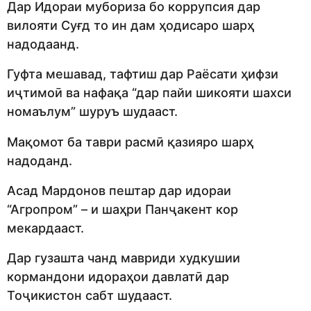
Дар Идораи мубориза бо коррупсия дар
вилояти Суғд то ин дам ҳодисаро шарҳ
надодаанд.
Гуфта мешавад, тафтиш дар Раёсати ҳифзи
иҷтимоӣ ва нафақа “дар пайи шикояти шахси
номаълум” шуруъ шудааст.
Мақомот ба таври расмӣ қазияро шарҳ
надоданд.
Асад Мардонов пештар дар идораи
“Агропром” – и шаҳри Панҷакент кор
мекардааст.
Дар гузашта чанд мавриди худкушии
кормандони идораҳои давлатӣ дар
Тоҷикистон сабт шудааст.