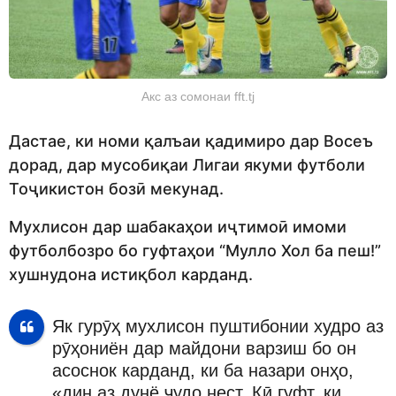
Акс аз сомонаи fft.tj
Дастае, ки номи қалъаи қадимиро дар Восеъ
дорад, дар мусобиқаи Лигаи якуми футболи
Тоҷикистон бозӣ мекунад.
Мухлисон дар шабакаҳои иҷтимоӣ имоми
футболбозро бо гуфтаҳои “Мулло Хол ба пеш!”
хушнудона истиқбол карданд.
Як гурӯҳ мухлисон пуштибонии худро аз
рӯҳониён дар майдони варзиш бо он
асоснок карданд, ки ба назари онҳо,
«дин аз дунё ҷудо нест. Кӣ гуфт, ки