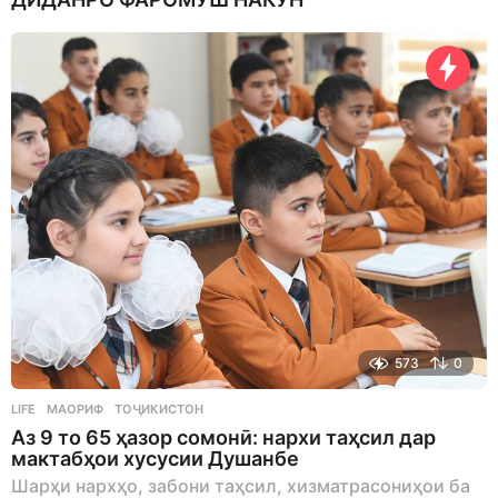
y
s
a
g
o
573
0
LIFE
МАОРИФ
,
ТОҶИКИСТОН
Аз 9 то 65 ҳазор сомонӣ: нархи таҳсил дар
мактабҳои хусусии Душанбе
Шарҳи нархҳо, забони таҳсил, хизматрасониҳои ба