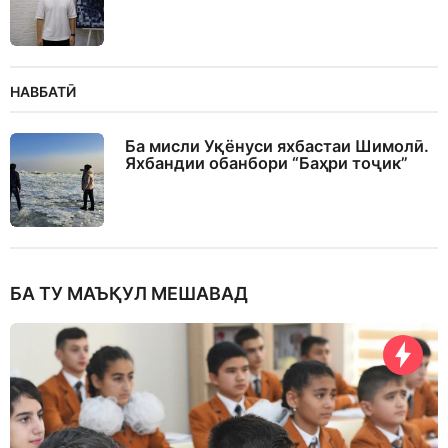
НАВБАТӢ
Ба мисли Уқёнуси яхбастаи Шимолӣ.
Яхбандии обанбори “Баҳри тоҷик”
БА ТУ МАЪҚУЛ МЕШАВАД