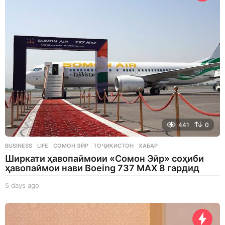
a
g
o
441
0
BUSINESS
,
LIFE
СОМОН ЭЙР
,
ТОҶИКИСТОН
,
ХАБАР
Ширкати ҳавопаймоии «Сомон Эйр» соҳиби
ҳавопаймои нави Boeing 737 MAX 8 гардид
5 days ago
5
d
a
y
s