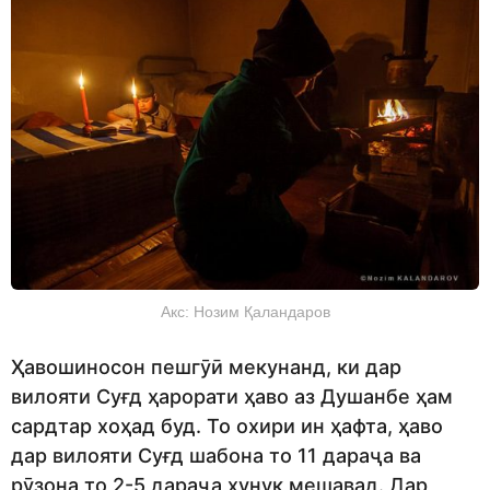
Акс: Нозим Қаландаров
Ҳавошиносон пешгӯӣ мекунанд, ки дар
вилояти Суғд ҳарорати ҳаво аз Душанбе ҳам
сардтар хоҳад буд. То охири ин ҳафта, ҳаво
дар вилояти Суғд шабона то 11 дараҷа ва
рӯзона то 2-5 дараҷа хунук мешавад. Дар