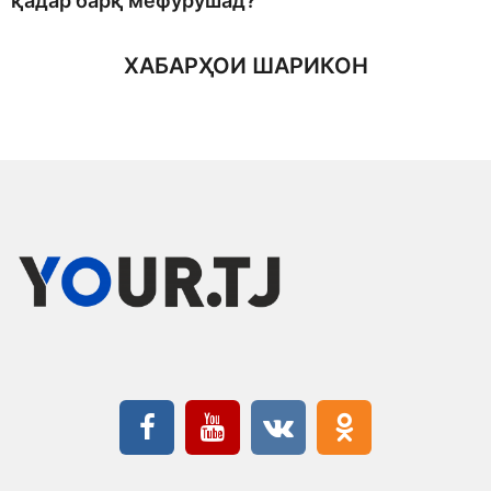
қадар барқ мефурӯшад?
ХАБАРҲОИ ШАРИКОН