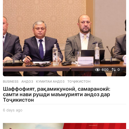
a
g
o
600
0
BUSINESS
АНДОЗ
,
КУМИТАИ АНДОЗ
,
ТОҶИКИСТОН
Шаффофият, рақамикунонӣ, самаранокӣ:
самти нави рушди маъмурияти андоз дар
Тоҷикистон
6 days ago
6
d
a
y