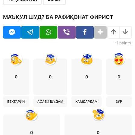
МАЪҚУЛ ШУД? БА РАФИҚОНАТ ФИРИСТ
-1
points
0
0
0
0
БЕҲТАРИН
АСАБӢ ШУДАМ
ҲАМДАРДАМ
ЗУР
0
0