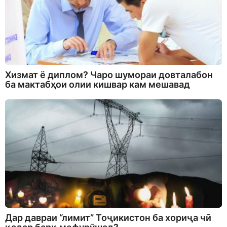
Хизмат ё диплом? Чаро шумораи довталабон
ба мактабҳои олии кишвар кам мешавад
Дар давраи “лимит” Тоҷикистон ба хориҷа чӣ