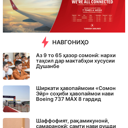
s
a
g
o
НАВГОНИҲО
Аз 9 то 65 ҳазор сомонӣ: нархи
таҳсил дар мактабҳои хусусии
Душанбе
Ширкати ҳавопаймоии «Сомон
Эйр» соҳиби ҳавопаймои нави
Boeing 737 MAX 8 гардид
Шаффофият, рақамикунонӣ,
самаранокӣ: самти нави рушди