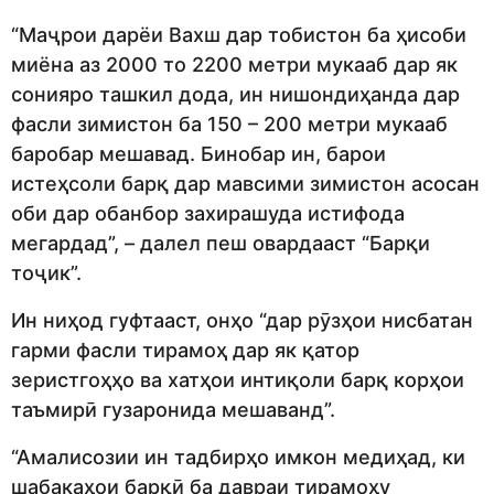
“Маҷрои дарёи Вахш дар тобистон ба ҳисоби
миёна аз 2000 то 2200 метри мукааб дар як
сонияро ташкил дода, ин нишондиҳанда дар
фасли зимистон ба 150 – 200 метри мукааб
баробар мешавад. Бинобар ин, барои
истеҳсоли барқ дар мавсими зимистон асосан
оби дар обанбор захирашуда истифода
мегардад”, – далел пеш овардааст “Барқи
тоҷик”.
Ин ниҳод гуфтааст, онҳо “дар рӯзҳои нисбатан
гарми фасли тирамоҳ дар як қатор
зеристгоҳҳо ва хатҳои интиқоли барқ корҳои
таъмирӣ гузаронида мешаванд”.
“Амалисозии ин тадбирҳо имкон медиҳад, ки
шабакаҳои барқӣ ба давраи тирамоҳу