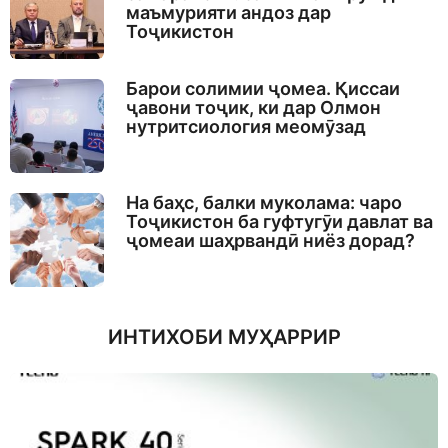
маъмурияти андоз дар
Тоҷикистон
Барои солимии ҷомеа. Қиссаи
ҷавони тоҷик, ки дар Олмон
нутритсиология меомӯзад
На баҳс, балки муколама: чаро
Тоҷикистон ба гуфтугӯи давлат ва
ҷомеаи шаҳрвандӣ ниёз дорад?
ИНТИХОБИ МУҲАРРИР