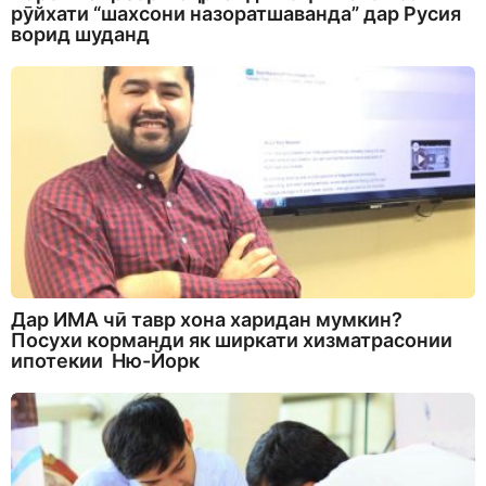
рӯйхати “шахсони назоратшаванда” дар Русия
ворид шуданд
Дар ИМА чӣ тавр хона харидан мумкин?
Посухи корманди як ширкати хизматрасонии
ипотекии Ню-Йорк