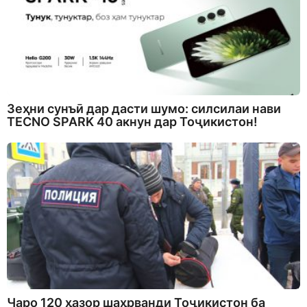
Зеҳни сунъӣ дар дасти шумо: силсилаи нави
TECNO SPARK 40 акнун дар Тоҷикистон!
Чаро 120 ҳазор шаҳрванди Тоҷикистон ба