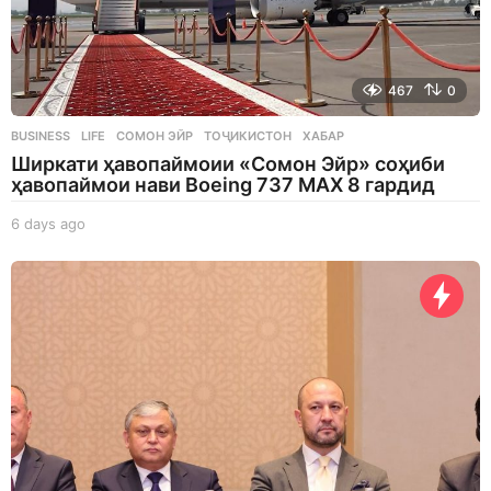
467
0
BUSINESS
,
LIFE
СОМОН ЭЙР
,
ТОҶИКИСТОН
,
ХАБАР
Ширкати ҳавопаймоии «Сомон Эйр» соҳиби
ҳавопаймои нави Boeing 737 MAX 8 гардид
6 days ago
6
d
a
y
s
a
g
o