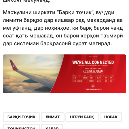
Масъулини ширкати “Барқи тоҷик”, вуҷуди
лимити барқро дар кишвар рад мекарданд ва
мегуфтанд, дар ноҳияҳое, ки барқ барои чанд
соат қатъ мешавад, он барои корҳои таъмирӣ
дар системаи барқрасонӣ сурат мегирад.
,
,
,
,
,
БАРҚИ ТОҶИК
ЛИМИТ
НЕРӮИ БАРҚ
НОРАК
ТОҶИКИСТОН
ХАБАР