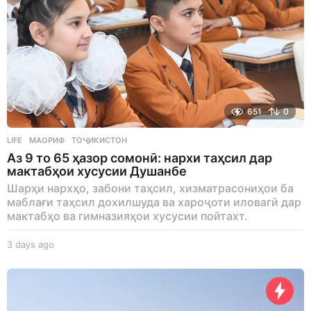
651
0
LIFE
МАОРИФ
,
ТОҶИКИСТОН
Аз 9 то 65 ҳазор сомонӣ: нархи таҳсил дар
мактабҳои хусусии Душанбе
Шарҳи нархҳо, забони таҳсил, хизматрасониҳои ба
маблағи таҳсил дохилшуда ва хароҷоти иловагӣ дар
мактабҳо ва гимназияҳои хусусии пойтахт.
3 days ago
3
d
a
y
s
a