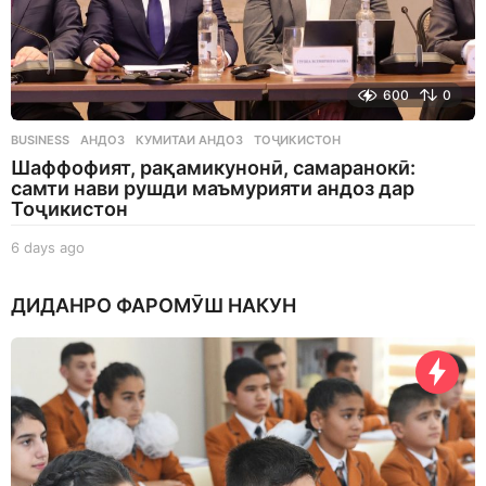
600
0
BUSINESS
АНДОЗ
,
КУМИТАИ АНДОЗ
,
ТОҶИКИСТОН
Шаффофият, рақамикунонӣ, самаранокӣ:
самти нави рушди маъмурияти андоз дар
Тоҷикистон
6 days ago
6
d
a
ДИДАНРО ФАРОМӮШ НАКУН
y
s
a
g
o