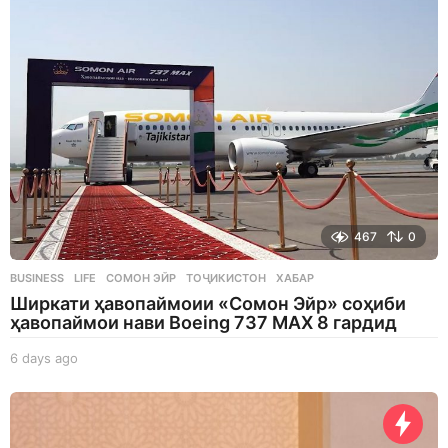
g
o
467
0
BUSINESS
,
LIFE
СОМОН ЭЙР
,
ТОҶИКИСТОН
,
ХАБАР
Ширкати ҳавопаймоии «Сомон Эйр» соҳиби
ҳавопаймои нави Boeing 737 MAX 8 гардид
6 days ago
6
d
a
y
s