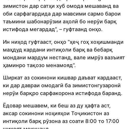
зимистон дар сатҳи хуб омода мешаванд ва
оби сарфагардида дар мавсими сармо барои
таъмини шабонарӯзии аҳолӣ бо нерӯи барқ
истифода мегардад”, – гуфтаанд онҳо.
Ин ниҳод гуфтааст, онҳо “ҳеҷ гоҳ хоҳишманди
маҳдуд кардани интиқоли барқ ва бебарқ
мондани мардум нестанд, вале имрӯз вазъият
ҳаминро тақозо менамояд”.
Ширкат аз сокинони кишвар даъват кардааст,
ки дар давраи омодагӣ ба зимистонгузаронӣ
нерӯи барқро сарфакорона истифода баранд.
Ёдовар мешавем, ки беш аз ду ҳафта аст,
аксар сокинони ноҳияҳои Тоҷикистон аз
интиқоли барқ рӯзона аз соати 8:00 то 17:00
шикоят мекунанд.