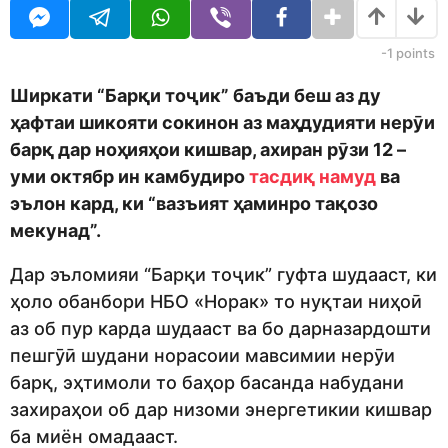
o
r
d
s
m
a
-1
points
o
g
n
o
Ширкати “Барқи тоҷик” баъди беш аз ду
ҳафтаи шикояти сокинон аз маҳдудияти нерӯи
барқ дар ноҳияҳои кишвар, ахиран рӯзи 12 –
уми октябр ин камбудиро
тасдиқ намуд
ва
эълон кард, ки “вазъият ҳаминро тақозо
мекунад”.
Дар эъломияи “Барқи тоҷик” гуфта шудааст, ки
ҳоло обанбори НБО «Норак» то нуқтаи ниҳоӣ
аз об пур карда шудааст ва бо дарназардошти
пешгӯӣ шудани норасоии мавсимии нерӯи
барқ, эҳтимоли то баҳор басанда набудани
захираҳои об дар низоми энергетикии кишвар
ба миён омадааст.