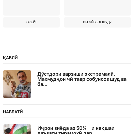
ОКЕЙ!
ИН ЧӢ ХЕЛ ШУД?
ҚАБЛӢ
Дӯстдори варзиши экстремалӣ.
Махмудҷон чӣ тавр собунсоз шуд ва
ба...
НАВБАТӢ
Иҷрои зиёда аз 50% - и нақшаи
даъвати тирамоҳӣ дар...