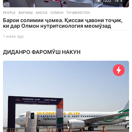
1322
4
PEOPLE
ВАРЗИШ
,
ҚИССА
,
ОЛМОН
,
ТОҶИКИСТОН
Барои солимии ҷомеа. Қиссаи ҷавони тоҷик,
ки дар Олмон нутритсиология меомӯзад
1 week ago
1
w
e
ДИДАНРО ФАРОМӮШ НАКУН
e
k
a
g
o