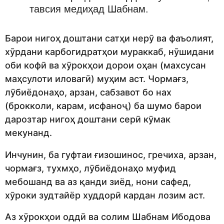
тавсия медиҳад Шабнам.
Барои нигоҳ доштани сатҳи нерӯ ва фаъолият,
хӯрдани карбогидратҳои мураккаб, нӯшидани
оби кофӣ ва хӯрокҳои дорои оҳан (махсусан
маҳсулоти иловагӣ) муҳим аст. Чормағз,
лӯбиёдонаҳо, арзан, сабзавот бо нах
(брокколи, карам, исфаноҷ) ба шумо барои
дарозтар нигоҳ доштани серӣ кӯмак
мекунанд.
Инчунин, ба гуфтаи ғизошинос, гречиха, арзан,
чормағз, тухмҳо, лӯбиёдонаҳо муфид
мебошанд ва аз қанди зиёд, нони сафед,
хӯроки зудтайёр худдорӣ кардан лозим аст.
Аз хӯрокҳои оддӣ ва солим Шабнам Ибодова