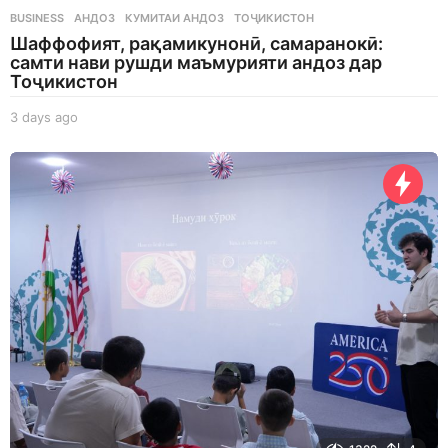
BUSINESS
АНДОЗ
,
КУМИТАИ АНДОЗ
,
ТОҶИКИСТОН
Шаффофият, рақамикунонӣ, самаранокӣ:
самти нави рушди маъмурияти андоз дар
Тоҷикистон
3 days ago
3
d
a
y
s
a
g
o