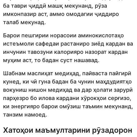
ба таври ҷиддӣ машқ мекунанд, рӯза
имконпазир аст, аммо омодагии ҷиддиро
талаб мекунад.
Барои пешгирии норасоии аминокислотаҳо
истеъмоли сафедаи растаниро зиёд кардан ва
инчунин тавозуни калорияро назорат кардан
муҳим аст, то бадан суст нашавад.
Шабнам маслиҳат медиҳад, пайваста пайгирӣ
кунед, ки чӣ гуна бадан ба чунин маҳдудиятҳо
вокуниш нишон медиҳад ва дар ҳолати зарурӣ
парҳезро бо илова кардани хӯрокҳои серғизо,
ки энергияро барои омӯзиш таъмин мекунанд,
танзим намоед.
Хатоҳои маъмултарини рӯзадорон