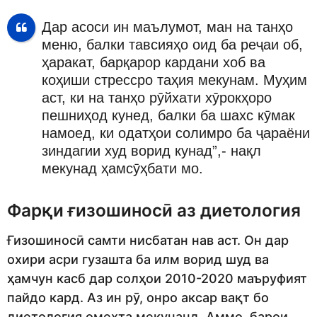
Дар асоси ин маълумот, ман на танҳо
меню, балки тавсияҳо оид ба реҷаи об,
ҳаракат, барқарор кардани хоб ва
коҳиши стрессро таҳия мекунам. Муҳим
аст, ки на танҳо рӯйхати хӯрокҳоро
пешниҳод кунед, балки ба шахс кӯмак
намоед, ки одатҳои солимро ба ҷараёни
зиндагии худ ворид кунад”,- нақл
мекунад ҳамсӯҳбати мо.
Фарқи ғизошиносӣ аз диетология
Ғизошиносӣ самти нисбатан нав аст. Он дар
охири асри гузашта ба илм ворид шуд ва
ҳамчун касб дар солҳои 2010-2020 маъруфият
пайдо кард. Аз ин рӯ, онро аксар вақт бо
диетология омехта мекунанд. Аммо, барои