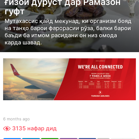
ғизои дуруст дар Рамазон
h
гуфт
s
a
Мутахассис қайд мекунад, ки организм бояд
g
на танҳо барои фарорасии рӯза, балки барои
o
баъди ба итмом расидани он низ омода
карда шавад.
6
m
o
n
t
h
s
a
g
o
b
6 months ago
6
y
m
3135
нафар дид
S
o
h
n