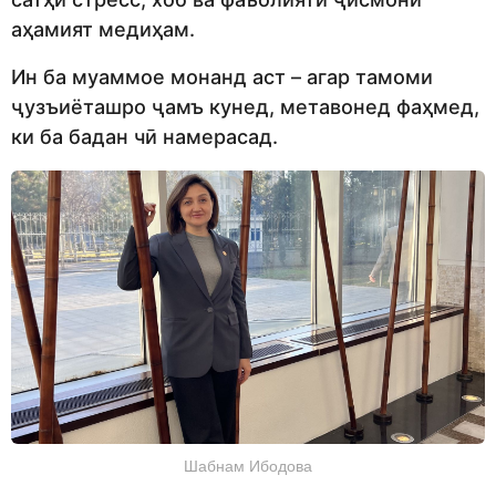
аҳамият медиҳам.
Ин ба муаммое монанд аст – агар тамоми
ҷузъиёташро ҷамъ кунед, метавонед фаҳмед,
ки ба бадан чӣ намерасад.
Шабнам Ибодова