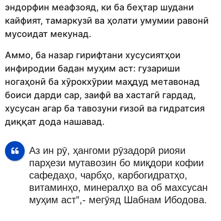
эндорфин меафзояд,
ки ба беҳтар шудани
кайфият, тамаркуз
ӣ ва ҳолати умумии равонӣ
мусоидат мекунад.
Аммо, ба назар гирифтани хусусиятҳои
инфиродии бадан
муҳим
аст: гузариши
ногаҳонӣ ба
хӯрокхӯрии маҳдуд метавонад
боиси дарди сар, заифӣ ва хастагӣ гардад,
хусусан агар ба тавозуни ғизоӣ ва гидратсия
диққат дода нашавад.
Аз ин рӯ, ҳангоми рӯзадорӣ риояи
парҳези мутавозин бо миқдори кофии
сафедаҳо, чарбҳо, карбогидратҳо,
витаминҳо, минералҳо ва об махсусан
муҳим аст”,- мегӯяд Шабнам Ибодова.