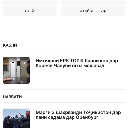
ОКЕЙ!
ИН ЧӢ ХЕЛ ШУД?
ҚАБЛӢ
Имтиҳони EPS TOPIK барои кор дар
Кореяи Ҷанубӣ оғоз мешавад
НАВБАТӢ
Марги 3 шаҳрванди Тоҷикистон дар
пайи садама дар Оренбург