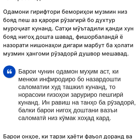
Одамони гирифтори бемориҳои музмин низ
бояд пеш аз қарори рӯзагирӣ бо духтур
муроҷиат кунанд. Сатҳи мӯътадили қанди хун
бояд нигоҳ дошта шавад, фишорбаландӣ ё
назорати нишонаҳои дигари марбут ба ҳолати
музмин ҳангоми рӯзадорӣ душвор мешавад.
Барои чунин одамон муҳим аст, ки
менюи инфиродиро бо назардошти
саломатии худ ташкил кунанд, то
норасоии ғизоҳои заруриро пешгирӣ
кунанд. Ин равиш на танҳо ба рӯзадорӣ,
балки барои нигоҳ доштани вазъи
саломатӣ низ кӯмак хоҳад кард.
Барои онҳое, ки тарзи ҳаёти фаъол доранд ва