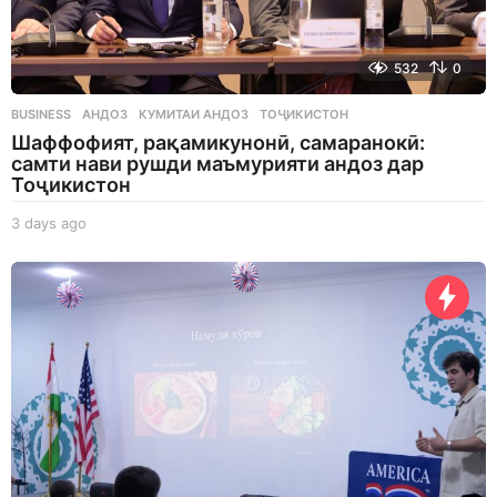
532
0
BUSINESS
АНДОЗ
,
КУМИТАИ АНДОЗ
,
ТОҶИКИСТОН
Шаффофият, рақамикунонӣ, самаранокӣ:
самти нави рушди маъмурияти андоз дар
Тоҷикистон
3 days ago
3
d
a
y
s
a
g
o