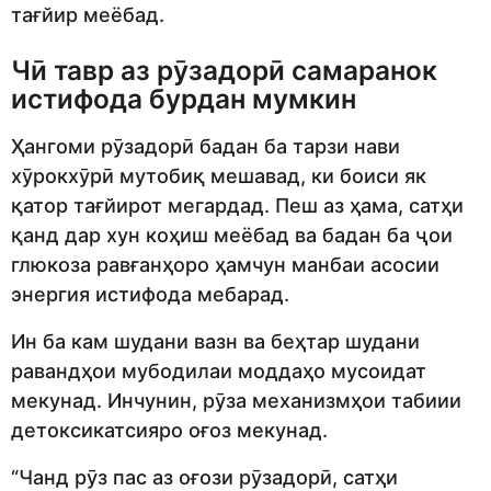
тағйир меёбад.
Чӣ тавр аз рӯзадорӣ самаранок
истифода бурдан мумкин
Ҳангоми рӯзадорӣ бадан
ба тарзи нави
хӯрокхӯрӣ мутобиқ мешавад
, ки боиси як
қатор тағйирот мегардад.
Пеш аз ҳама, сатҳи
қанд дар хун коҳиш меёбад ва бадан ба ҷои
глюкоза равғанҳоро ҳамчун манбаи асосии
энергия истифода мебарад.
Ин
ба кам шудани вазн ва беҳтар шудани
равандҳои мубодилаи моддаҳо мусоидат
мекунад.
Инчунин, рӯза
механизмҳои
табиии
детоксикатсияро
оғоз
мекунад.
“Чанд рӯз пас аз оғози рӯзадорӣ, сатҳи