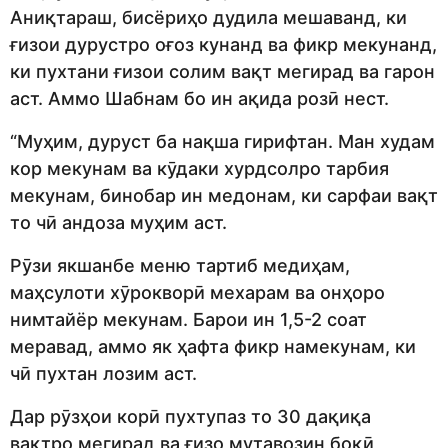
Аниқтараш, бисёриҳо дудила мешаванд, ки
ғизои дурустро оғоз кунанд ва фикр мекунанд,
ки пухтани ғизои солим вақт мегирад ва гарон
аст. Аммо Шабнам бо ин ақида розӣ нест.
“Муҳим, дуруст ба нақша гирифтан. Ман худам
кор мекунам ва кӯдаки хурдсолро тарбия
мекунам, бинобар ин медонам, ки сарфаи вақт
то чӣ андоза муҳим аст.
Рӯзи якшанбе меню тартиб медиҳам,
маҳсулоти хӯрокворӣ мехарам ва онҳоро
нимтайёр мекунам. Барои ин 1,5-2 соат
меравад, аммо як ҳафта фикр намекунам, ки
чӣ пухтан лозим аст.
Дар рӯзҳои корӣ пухтупаз то 30 дақиқа
вақтро мегирад ва ғизо мутавозин боқӣ