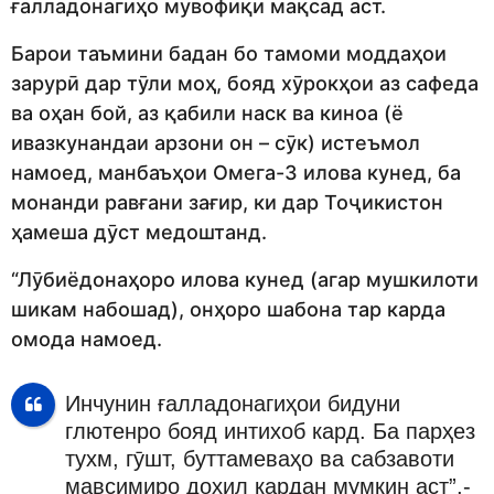
ғалладонагиҳо
мувофиқи
мақсад аст.
Барои таъмини
бадан бо тамоми
моддаҳои
зарурӣ
дар
тӯли моҳ
, бояд хӯрокҳои аз сафеда
ва оҳан бой, аз қабили наск ва киноа
(ё
ивазкунандаи арзони он – сӯк) истеъмол
намоед, манбаъҳои Омега-3 илова кунед, ба
монанди равғани зағир, ки дар Тоҷикистон
ҳамеша дӯст медоштанд.
“Лӯбиёдонаҳоро илова кунед (агар мушкилоти
шикам набошад), онҳоро шабона тар карда
омода намоед.
Инчунин ғалладонагиҳо
и
бидуни
глютен
ро бояд интихоб кард.
Ба парҳез
тухм, гӯшт, буттамеваҳо ва сабзавоти
мавсим
иро дохил кардан мумкин аст”,-