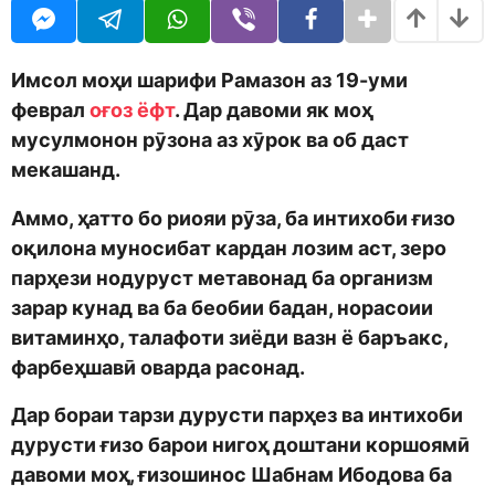
o
t
d
h
m
s
o
a
Имсол моҳи шарифи Рамазон аз 19-уми
n
g
феврал
оғоз ёфт
. Дар давоми як моҳ
o
мусулмонон рӯзона аз хӯрок ва об даст
мекашанд.
Аммо, ҳатто бо риояи рӯза, ба интихоби ғизо
оқилона муносибат кардан лозим аст, зеро
парҳези нодуруст метавонад ба организм
зарар кунад ва ба беобии бадан, норасоии
витаминҳо, талафоти зиёди вазн ё баръакс,
фарбеҳшавӣ оварда расонад.
Дар бораи тарзи дурусти парҳез ва интихоби
дурусти ғизо барои нигоҳ доштани коршоямӣ
давоми моҳ, ғизошинос Шабнам Ибодова ба