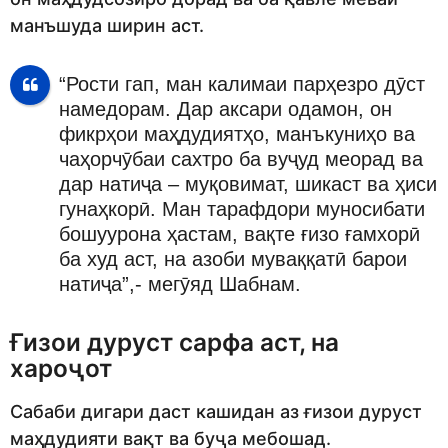
манъшуда ширин аст.
“Рости гап, ман калимаи парҳезро дӯст
намедорам. Дар аксари одамон, он
фикрҳои маҳдудиятҳо, манъкуниҳо ва
чаҳорчӯбаи сахтро ба вуҷуд меорад ва
дар натиҷа – муқовимат, шикаст ва ҳиси
гунаҳкорӣ. Ман тарафдори муносибати
бошуурона ҳастам, вақте ғизо ғамхорӣ
ба худ аст, на азоби муваққатӣ барои
натиҷа”,- мегӯяд Шабнам.
Ғизои дуруст сарфа аст, на
хароҷот
Сабаби дигари даст кашидан аз ғизои дуруст
маҳдудияти вақт ва буҷа мебошад.