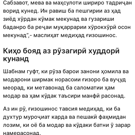
Сабзавот, мева ва маҳсулоти шириро тадриҷан
ворид кунед. Ин равиш ба пешгирии аз ҳад
зиёд хӯрдан кӯмак мекунад ва гузариши
баданро ба реҷаи муқаррарии хӯрокхӯрӣ осон
мекунад”,- маслиҳат медиҳад ғизошинос.
Киҳо бояд аз рӯзагирӣ худдорӣ
кунанд
Шабнам гуфт, ки рӯза барои занони ҳомила ва
модарони ширмак норасоии ғизоро ба вуҷуд
меорад, ки метавонад ба саломатии ҳам
модар ва ҳам кӯдак таъсири манфӣ расонад.
Аз ин рӯ, ғизошинос тавсия медиҳад, ки ба
духтур муроҷиат карда ва пешакӣ фаҳмидан
лозим, ки оё ба модар ва кӯдаки батни ӯ зарар
намерасонад.