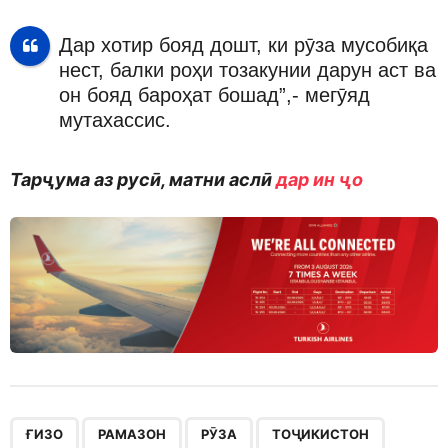
Дар хотир бояд дошт, ки рӯза мусобиқа
нест, балки роҳи тозакунии дарун аст ва
он бояд бароҳат бошад”,- мегӯяд
мутахассис.
Тарҷума аз русӣ, матни аслӣ
дар ин ҷо
,
,
,
ҒИЗО
РАМАЗОН
РӮЗА
ТОҶИКИСТОН