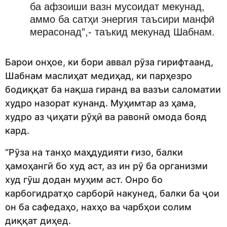
ба афзоиши вазн мусоидат мекунад,
аммо ба сатҳи энергия таъсири манфӣ
мерасонад”,- таъкид мекунад Шабнам.
Барои онҳое, ки бори аввал рӯза гирифтаанд,
Шабнам маслиҳат медиҳад, ки парҳезро
бодиққат ба нақша гиранд ва вазъи саломатии
худро назорат кунанд. Муҳимтар аз ҳама,
худро аз ҷиҳати рӯҳӣ ва равонӣ омода бояд
кард.
“Рӯза на танҳо маҳдудияти ғизо, балки
ҳамоҳангӣ бо худ аст, аз ин рӯ ба организми
худ гӯш додан муҳим аст. Онро бо
карбогидратҳо сарборӣ накунед, балки ба ҷои
он ба сафедаҳо, нахҳо ва чарбҳои солим
диққат диҳед.