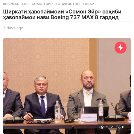
BUSINESS
,
LIFE
СОМОН ЭЙР
,
ТОҶИКИСТОН
,
ХАБАР
Ширкати ҳавопаймоии «Сомон Эйр» соҳиби
ҳавопаймои нави Boeing 737 MAX 8 гардид
3 days ago
3
d
a
y
s
a
g
o
532
0