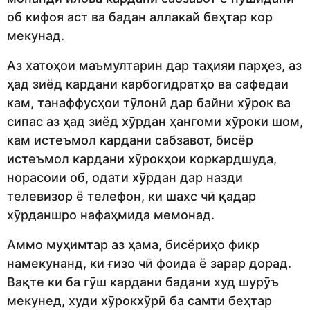
об кифоя аст ва бадан аллакай беҳтар кор
мекунад.
Аз хатоҳои маъмултарин дар таҳияи парҳез, аз
ҳад зиёд кардани карбогидратҳо ва сафедаи
кам, танаффусҳои тӯлонӣ дар байни хӯрок ва
сипас аз ҳад зиёд хӯрдан ҳангоми хӯроки шом,
кам истеъмол кардани сабзавот, бисёр
истеъмол кардани хӯрокҳои коркардшуда,
норасоии об, одати хӯрдан дар назди
телевизор ё телефон, ки шахс чӣ қадар
хӯрданшро нафаҳмида мемонад.
Аммо муҳимтар аз ҳама, бисёриҳо фикр
намекунанд, ки ғизо чӣ фоида ё зарар дорад.
Вақте ки ба гӯш кардани бадани худ шурӯъ
мекунед, худи хӯрокхӯрӣ ба самти беҳтар