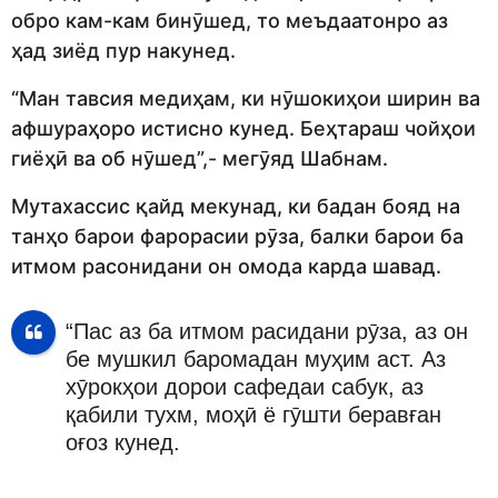
обро кам-кам бинӯшед, то меъдаатонро аз
ҳад зиёд пур накунед.
“Ман тавсия медиҳам, ки нӯшокиҳои ширин ва
афшураҳоро истисно кунед. Беҳтараш чойҳои
гиёҳӣ ва об нӯшед”,- мегӯяд Шабнам.
Мутахассис қайд мекунад, ки бадан бояд на
танҳо барои фарорасии рӯза, балки барои ба
итмом расонидани он омода карда шавад.
“Пас аз ба итмом расидани рӯза, аз он
бе мушкил баромадан муҳим аст. Аз
хӯрокҳои дорои сафедаи сабук, аз
қабили тухм, моҳӣ ё гӯшти беравған
оғоз кунед.