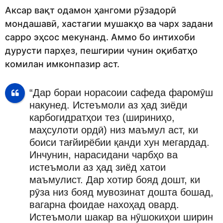
Аксар вақт одамон ҳангоми рӯзадорӣ
мондашавӣ, хастагии мушакҳо ва чарх задани
сарро эҳсос мекунанд. Аммо бо интихоби
дурусти парҳез, пешгирии чунин оқибатҳо
комилан имконпазир аст.
“Дар бораи норасоии сафеда фаромӯш
накунед. Истеъмоли аз ҳад зиёди
карбогидратҳои тез (шириниҳо,
маҳсулоти ордӣ) низ маъмул аст, ки
боиси тағйирёбии қанди хун мегардад.
Инчунин, нарасидани чарбҳо ва
истеъмоли аз ҳад зиёд хатои
маъмулист. Дар хотир бояд дошт, ки
рӯза низ бояд мувозинат дошта бошад,
вагарна фоидае нахоҳад овард.
Истеъмоли шакар ва нӯшокиҳои ширин