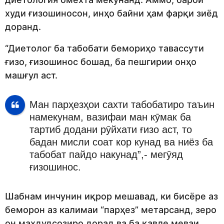
худи ғизошиносон, инҳо байни ҳам фарқи зиёд
доранд.
“Диетолог ба табобати бемориҳо тавассути
ғизо, ғизошинос бошад, ба пешгирии онҳо
машғул аст.
Ман парҳезҳои сахти табобатиро таъин
намекунам, вазифаи ман кӯмак ба
тартиб додани рӯйхати ғизо аст, то
бадан мисли соат кор кунад ва ниёз ба
табобат пайдо накунад”,- мегӯяд
ғизошинос.
Шабнам инчунин иқрор мешавад, ки бисёре аз
беморон аз калимаи “парҳез” метарсанд, зеро
он маҳдудсозиро дорад ва ба қавле меваи