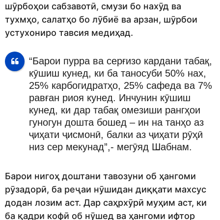
шӯрбоҳои сабзавотӣ, смузи бо нахӯд ва
тухмҳо, салатҳо бо лӯбиё ва арзан, шӯрбои
устухониро тавсия медиҳад.
“Барои пурра ва серғизо кардани табақ,
кӯшиш кунед, ки ба таносуби 50% нах,
25% карбогидратҳо, 25% сафеда ва 7%
равған риоя кунед. Инчунин кӯшиш
кунед, ки дар табақ омезиши рангҳои
гуногун дошта бошед – ин на танҳо аз
ҷиҳати ҷисмонӣ, балки аз ҷиҳати рӯҳӣ
низ сер мекунад”,- мегӯяд Шабнам.
Барои нигоҳ доштани тавозуни об ҳангоми
рӯзадорӣ, ба реҷаи нӯшидан диққати махсус
додан лозим аст. Дар саҳрхӯрӣ муҳим аст, ки
ба қадри кофӣ об нӯшед ва ҳангоми ифтор