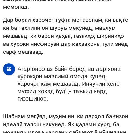
мемонад.
Дар бораи хароҷот гуфта метавонам, ки вақте
ки ба таҳлили он шурӯъ мекунед, маълум
мешавад, ки барои қаҳва, газакҳо, шириниҳо
ва хӯроки нисфирӯзӣ дар қаҳвахона пули зиёд
сарф мешавад.
Агар онро аз байн баред ва дар хона
хӯрокҳои мавсимӣ омода кунед,
хароҷот кам мешавад. Инчунин хеле
муфид хоҳад буд”,- таъкид кард
ғизошинос.
Шабнам мегӯяд, муҳим ин, ки дарҳол ба ғизои
идеалӣ талош накунед. Як қадами хурд, ба
монанди илова кардани сабзавот ё нӯшидани