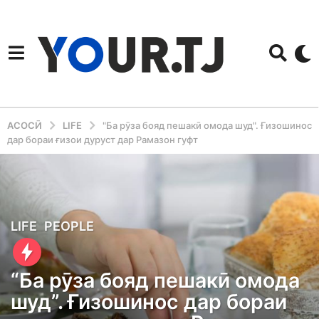
АСОСӢ
LIFE
"Ба рӯза бояд пешакӣ омода шуд". Ғизошинос
дар бораи ғизои дуруст дар Рамазон гуфт
6
LIFE
,
PEOPLE
m
o
“Ба рӯза бояд пешакӣ омода
n
шуд”. Ғизошинос дар бораи
t