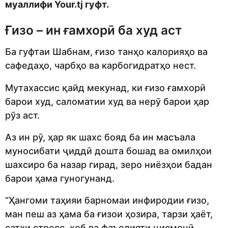
муаллифи Your.tj гуфт.
Ғизо – ин ғамхорӣ ба худ аст
Ба гуфтаи Шабнам, ғизо танҳо калорияҳо ва
сафедаҳо, чарбҳо ва карбогидратҳо нест.
Мутахассис қайд мекунад, ки ғизо ғамхорӣ
барои худ, саломатии худ ва нерӯ барои ҳар
рӯз аст.
Аз ин рӯ, ҳар як шахс бояд ба ин масъала
муносибати ҷиддӣ дошта бошад ва омилҳои
шахсиро ба назар гирад, зеро ниёзҳои бадан
барои ҳама гуногунанд.
“Ҳангоми таҳияи барномаи инфиродии ғизо,
ман пеш аз ҳама ба ғизои ҳозира, тарзи ҳаёт,
сатҳи стресс, хоб ва фаъолияти ҷисмонӣ