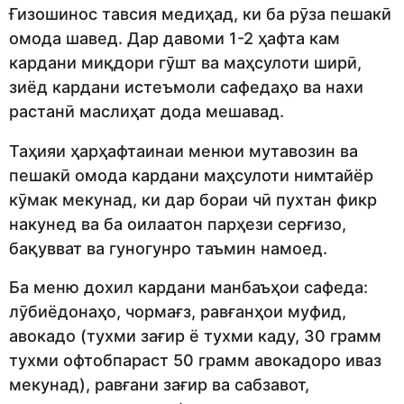
Ғизошинос
тавсия медиҳад, ки ба рӯза пешакӣ
омода
шавед.
Дар давоми 1-2 ҳафта кам
кардани миқдори гӯшт ва маҳсулоти ширӣ,
зи
ёд кардани истеъмоли сафедаҳо ва нахи
растанӣ маслиҳат дода мешавад.
Таҳияи ҳарҳафтаинаи менюи
мутавозин
ва
пешакӣ омода кардани
маҳсулоти нимтайёр
кӯмак мекунад, ки дар бораи чӣ пухтан фикр
накунед ва ба оилаатон парҳези серғизо,
бақувват ва гуногунро таъмин намоед.
Ба меню
дохил кардани манбаъҳои сафеда:
лӯби
ёдонаҳо, чормағз, равғанҳои муфид,
авокадо (тухми зағир ё тухми каду,
30
грамм
тухми
офтобпараст 50 грамм авокадо
ро иваз
мекунад
), равғани
зағир
ва сабзавот,