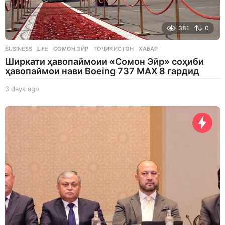
381
0
BUSINESS
,
LIFE
СОМОН ЭЙР
,
ТОҶИКИСТОН
,
ХАБАР
Ширкати ҳавопаймоии «Сомон Эйр» соҳиби
ҳавопаймои нави Boeing 737 MAX 8 гардид
3 days ago
3
d
a
y
s
a
g
o