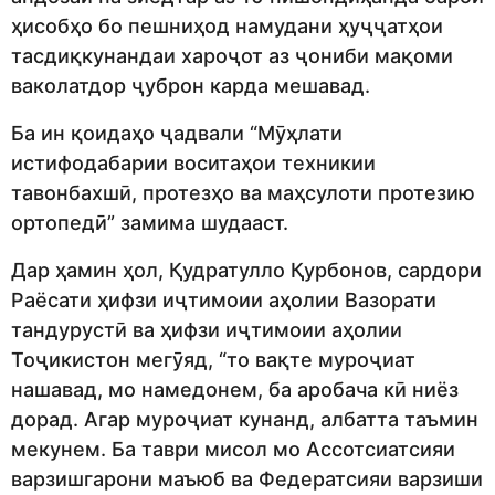
ҳисобҳо бо пешниҳод намудани ҳуҷҷатҳои
тасдиқкунандаи хароҷот аз ҷониби мақоми
ваколатдор ҷуброн карда мешавад.
Ба ин қоидаҳо ҷадвали “Мӯҳлати
истифодабарии воситаҳои техникии
тавонбахшӣ, протезҳо ва маҳсулоти протезию
ортопедӣ” замима шудааст.
Дар ҳамин ҳол, Қудратулло Қурбонов, сардори
Раёсати ҳифзи иҷтимоии аҳолии Вазорати
тандурустӣ ва ҳифзи иҷтимоии аҳолии
Тоҷикистон мегӯяд, “то вақте муроҷиат
нашавад, мо намедонем, ба аробача кӣ ниёз
дорад. Агар муроҷиат кунанд, албатта таъмин
мекунем. Ба таври мисол мо Ассотсиатсияи
варзишгарони маъюб ва Федератсияи варзиши