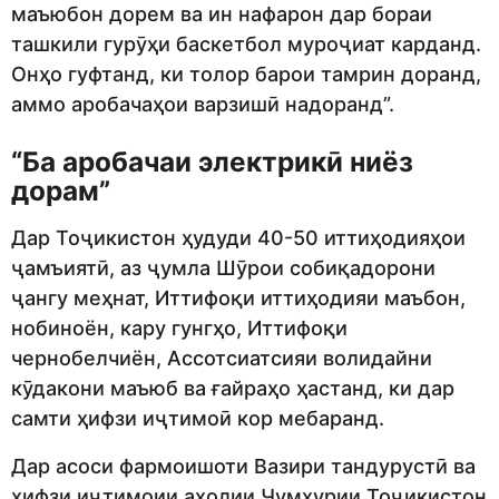
маъюбон дорем ва ин нафарон дар бораи
ташкили гурӯҳи баскетбол муроҷиат карданд.
Онҳо гуфтанд, ки толор барои тамрин доранд,
аммо аробачаҳои варзишӣ надоранд”.
“Ба аробачаи электрикӣ ниёз
дорам”
Дар Тоҷикистон ҳудуди 40-50 иттиҳодияҳои
ҷамъиятӣ, аз ҷумла Шӯрои собиқадорони
ҷангу меҳнат, Иттифоқи иттиҳодияи маъбон,
нобиноён, кару гунгҳо, Иттифоқи
чернобелчиён, Ассотсиатсияи волидайни
кӯдакони маъюб ва ғайраҳо ҳастанд, ки дар
самти ҳифзи иҷтимоӣ кор мебаранд.
Дар асоси фармоишоти Вазири тандурустӣ ва
ҳифзи иҷтимоии аҳолии Ҷумҳурии Тоҷикистон