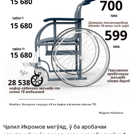
Ҷалил Икромов мегӯяд, ӯ ба аробачаи