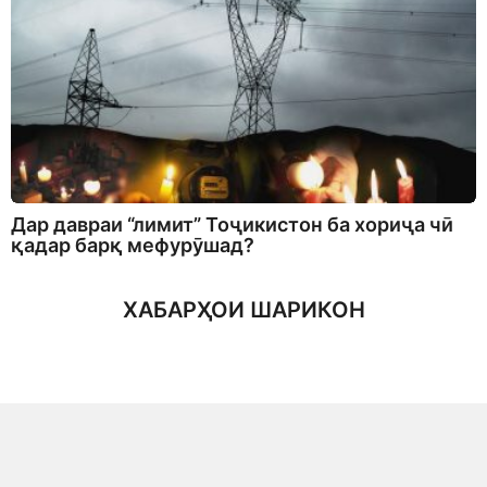
Дар давраи “лимит” Тоҷикистон ба хориҷа чӣ
қадар барқ мефурӯшад?
ХАБАРҲОИ ШАРИКОН