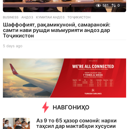
581
0
BUSINESS
АНДОЗ
,
КУМИТАИ АНДОЗ
,
ТОҶИКИСТОН
Шаффофият, рақамикунонӣ, самаранокӣ:
самти нави рушди маъмурияти андоз дар
Тоҷикистон
5 days ago
5
d
a
y
s
a
g
o
НАВГОНИҲО
Аз 9 то 65 ҳазор сомонӣ: нархи
таҳсил дар мактабҳои хусусии