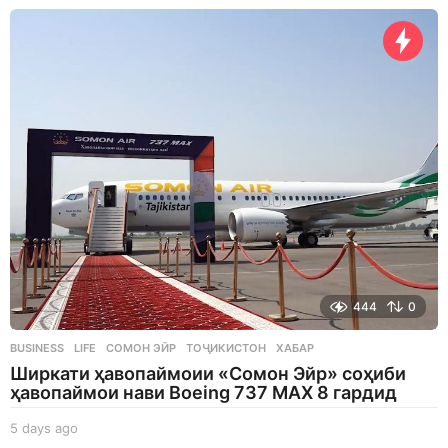
a
y
s
a
g
o
444
0
BUSINESS
,
LIFE
СОМОН ЭЙР
,
ТОҶИКИСТОН
,
ХАБАР
Ширкати ҳавопаймоии «Сомон Эйр» соҳиби
ҳавопаймои нави Boeing 737 MAX 8 гардид
5 days ago
5
d