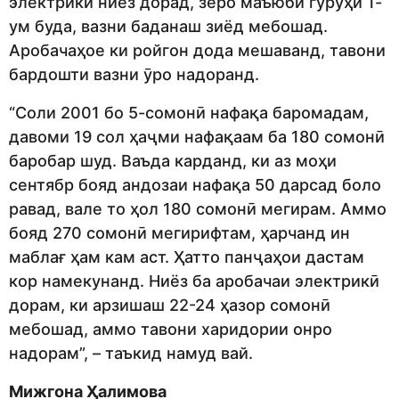
электрикӣ ниёз дорад, зеро маъюби гурӯҳи 1-
ум буда, вазни баданаш зиёд мебошад.
Аробачаҳое ки ройгон дода мешаванд, тавони
бардошти вазни ӯро надоранд.
“Соли 2001 бо 5-сомонӣ нафақа баромадам,
давоми 19 сол ҳаҷми нафақаам ба 180 сомонӣ
баробар шуд. Ваъда карданд, ки аз моҳи
сентябр бояд андозаи нафақа 50 дарсад боло
равад, вале то ҳол 180 сомонӣ мегирам. Аммо
бояд 270 сомонӣ мегирифтам, ҳарчанд ин
маблағ ҳам кам аст. Ҳатто панҷаҳои дастам
кор намекунанд. Ниёз ба аробачаи электрикӣ
дорам, ки арзишаш 22-24 ҳазор сомонӣ
мебошад, аммо тавони харидории онро
надорам”, – таъкид намуд вай.
Мижгона Ҳалимова