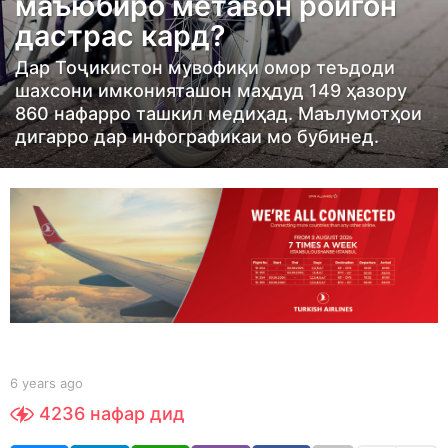
маъюбиро метавон ройгон
s
дастрас кард?
a
g
Дар Тоҷикистон мувофиқи омор теъдоди
o
шахсони имконияташон маҳдуд 149 ҳазору
6
860 нафарро ташкил медиҳад. Маълумотҳои
дигарро дар инфографикаи мо бубинед.
y
e
a
r
s
a
g
o
b
6 years ago
6
y
y
4236
нафар дид
Y
e
O
a