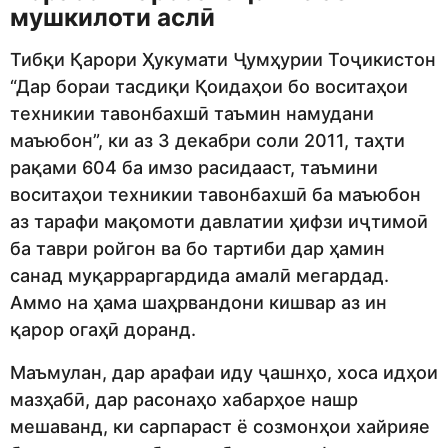
мушкилоти аслӣ
Тибқи Қарори Ҳукумати Ҷумҳурии Тоҷикистон
“Дар бораи тасдиқи Қоидаҳои бо воситаҳои
техникии тавонбахшӣ таъмин намудани
маъюбон”, ки аз 3 декабри соли 2011, таҳти
рақами 604 ба имзо расидааст, таъмини
воситаҳои техникии тавонбахшӣ ба маъюбон
аз тарафи мақомоти давлатии ҳифзи иҷтимоӣ
ба таври ройгон ва бо тартиби дар ҳамин
санад муқарраргардида амалӣ мегардад.
Аммо на ҳама шаҳрвандони кишвар аз ин
қарор огаҳӣ доранд.
Маъмулан, дар арафаи иду ҷашнҳо, хоса идҳои
мазҳабӣ, дар расонаҳо хабарҳое нашр
мешаванд, ки сарпараст ё созмонҳои хайрияе