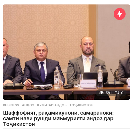
a
y
s
a
g
o
581
0
BUSINESS
АНДОЗ
,
КУМИТАИ АНДОЗ
,
ТОҶИКИСТОН
Шаффофият, рақамикунонӣ, самаранокӣ:
самти нави рушди маъмурияти андоз дар
Тоҷикистон