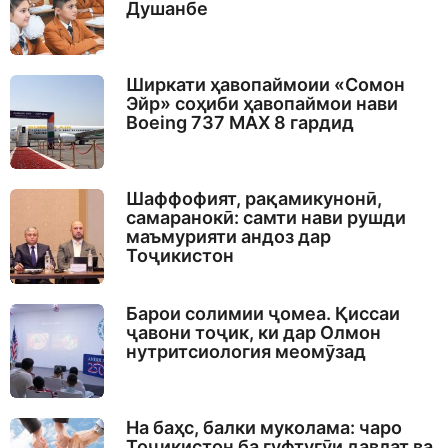
Душанбе
Ширкати ҳавопаймоии «Сомон
Эйр» соҳиби ҳавопаймои нави
Boeing 737 MAX 8 гардид
Шаффофият, рақамикунонӣ,
самаранокӣ: самти нави рушди
маъмурияти андоз дар
Тоҷикистон
Барои солимии ҷомеа. Қиссаи
ҷавони тоҷик, ки дар Олмон
нутритсиология меомӯзад
На баҳс, балки муколама: чаро
Тоҷикистон ба гуфтугӯи давлат ва