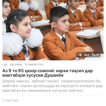
584
0
LIFE
МАОРИФ
,
ТОҶИКИСТОН
Аз 9 то 65 ҳазор сомонӣ: нархи таҳсил дар
мактабҳои хусусии Душанбе
Шарҳи нархҳо, забони таҳсил, хизматрасониҳои ба
маблағи таҳсил дохилшуда ва хароҷоти иловагӣ дар
мактабҳо ва гимназияҳои хусусии пойтахт.
2 days ago
2
d