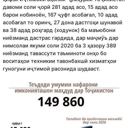
давоми соли ҷорӣ 281 адад асо, 15 адад асо
барои нобиноён, 167 ҷуфт асобағал, 10 адад
асобағал то оринҷ, 27 дона дастгоҳи шунавоӣ
ва 38 адад роҳгард (ходунок) ба маъюбони
ниёзманд дастрас гардида, дар маҷмӯъ дар
нимсолаи якуми соли 2020 ба 3 ҳазору 389
ниёзманд тавассути таъминоти онҳо бо
воситаҳои техникии тавонбахшӣ хизматҳои
гуногуни иҷтимоӣ расонида шудааст.