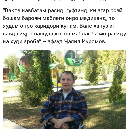
“Вақте навбатам расид, гуфтанд, ки агар розӣ
бошам бароям маблағи онро медиҳанд, то
худам онро харидорӣ кунам. Вале ҳанӯз ин
ваъда иҷро нашудааст, на маблағ ба мо расиду
на худи ароба”, – афзуд Ҷалил Икромов.