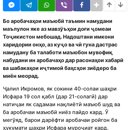
U
r
R
s
a
g
Бо аробачаҳои маъюбӣ таъмин намудани
o
маълулон яке аз мавзӯъҳои доғи ҷомеаи
Тоҷикистон мебошад.
Надоштани имкони
харидории онҳо, аз куҷо ва чӣ гуна дастрас
намудану ба талаботи маъюбон мувофиқ
набудани ин аробачаҳо дар расонаҳои хабарӣ
ва шабакаҳои иҷтимоӣ баҳсҳо
и зиёдеро ба
миён меорад.
Ҷалил Икромов, як сокини 40-солаи шаҳри
Исфара 19 сол қабл (дар 21-солагӣ) дар
натиҷаи як садамаи нақлиётӣ маъюб шуд ва
ба аробачаи маъюбӣ ниёз пайдо кард. Ӯ
мегӯяд, барои дарёфти аробачаи ройгон ба
ҳукумати шаҳри Исфара муроҷиат кард.