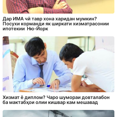
Дар ИМА чӣ тавр хона харидан мумкин?
Посухи корманди як ширкати хизматрасонии
ипотекии Ню-Йорк
Хизмат ё диплом? Чаро шумораи довталабон
ба мактабҳои олии кишвар кам мешавад