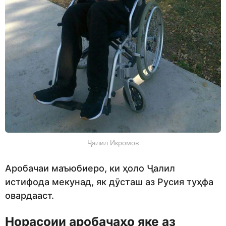
Ҷалил Икромов
Аробачаи маъюбиеро, ки ҳоло Ҷалил
истифода мекунад, як дӯсташ аз Русия туҳфа
овардааст.
Норасоии аробачаҳо яке аз