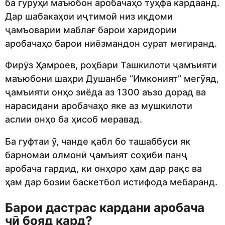
ба гуруҳи маъюбон аробачаҳо туҳфа кардаанд.
Дар шабакаҳои иҷтимоӣ низ иқдоми
ҷамъоварии маблағ барои харидории
аробачаҳо барои ниёзмандон сурат мегиранд.
Фирӯз Ҳамроев, роҳбари Ташкилоти ҷамъияти
маъюбони шаҳри Душанбе “Имконият” мегӯяд,
ҷамъияти онҳо зиёда аз 1300 аъзо дорад ва
нарасидани аробачаҳо яке аз мушкилоти
аслии онҳо ба ҳисоб меравад.
Ба гуфтаи ӯ, чанде қабл бо ташаббуси як
барномаи олмонӣ ҷамъият соҳиби панҷ
аробача гардид, ки онҳоро ҳам дар рақс ва
ҳам дар бозии баскетбол истифода мебаранд.
Барои дастрас кардани аробача
чӣ бояд кард?