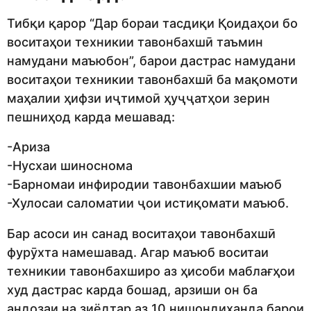
Тибқи қарор “Дар бораи тасдиқи Қоидаҳои бо
воситаҳои техникии тавонбахшӣ таъмин
намудани маъюбон”, барои дастрас намудани
воситаҳои техникии тавонбахшӣ ба мақомоти
маҳалии ҳифзи иҷтимоӣ ҳуҷҷатҳои зерин
пешниҳод карда мешавад:
-Ариза
-Нусхаи шиноснома
-Барномаи инфиродии тавонбахшии маъюб
-Хулосаи саломатии ҷои истиқомати маъюб.
Бар асоси ин санад воситаҳои тавонбахшӣ
фурӯхта намешавад. Агар маъюб воситаи
техникии тавонбахширо аз ҳисоби маблағҳои
худ дастрас карда бошад, арзиши он ба
андозаи на зиёдтар аз 10 нишондиҳанда барои