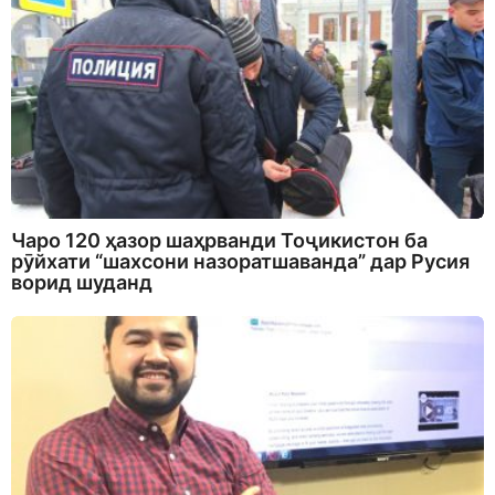
Чаро 120 ҳазор шаҳрванди Тоҷикистон ба
рӯйхати “шахсони назоратшаванда” дар Русия
ворид шуданд