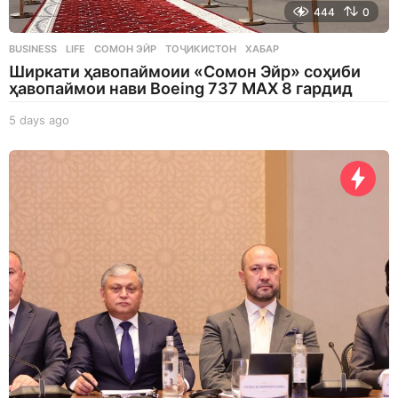
444
0
BUSINESS
,
LIFE
СОМОН ЭЙР
,
ТОҶИКИСТОН
,
ХАБАР
Ширкати ҳавопаймоии «Сомон Эйр» соҳиби
ҳавопаймои нави Boeing 737 MAX 8 гардид
5 days ago
5
d
a
y
s
a
g
o