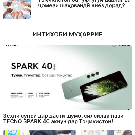
ҷомеаи шаҳрвандӣ ниёз дорад?
ИНТИХОБИ МУҲАРРИР
Зеҳни сунъӣ дар дасти шумо: силсилаи нави
TECNO SPARK 40 акнун дар Тоҷикистон!