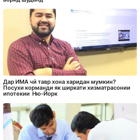
Дар ИМА чӣ тавр хона харидан мумкин?
Посухи корманди як ширкати хизматрасонии
ипотекии Ню-Йорк