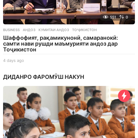
551
0
BUSINESS
АНДОЗ
,
КУМИТАИ АНДОЗ
,
ТОҶИКИСТОН
Шаффофият, рақамикунонӣ, самаранокӣ:
самти нави рушди маъмурияти андоз дар
Тоҷикистон
4 days ago
4
d
a
ДИДАНРО ФАРОМӮШ НАКУН
y
s
a
g
o