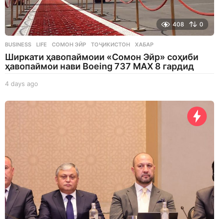
408
0
BUSINESS
,
LIFE
СОМОН ЭЙР
,
ТОҶИКИСТОН
,
ХАБАР
Ширкати ҳавопаймоии «Сомон Эйр» соҳиби
ҳавопаймои нави Boeing 737 MAX 8 гардид
4 days ago
4
d
a
y
s
a
g
o