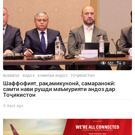
o
551
0
BUSINESS
АНДОЗ
,
КУМИТАИ АНДОЗ
,
ТОҶИКИСТОН
Шаффофият, рақамикунонӣ, самаранокӣ:
самти нави рушди маъмурияти андоз дар
Тоҷикистон
4 days ago
4
d
a
y
s
a