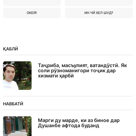
ОКЕЙ!
ИН ЧӢ ХЕЛ ШУД?
ҚАБЛӢ
Таҷриба, масъулият, ватандӯстӣ. Як
соли рӯзноманигори тоҷик дар
хизмати ҳарбӣ
НАВБАТӢ
Марги ду марде, ки аз биное дар
Душанбе афтода буданд