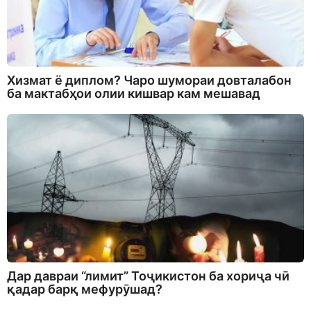
Хизмат ё диплом? Чаро шумораи довталабон
ба мактабҳои олии кишвар кам мешавад
Дар давраи “лимит” Тоҷикистон ба хориҷа чӣ
қадар барқ мефурӯшад?