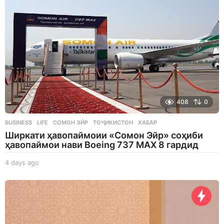
a
g
o
408
0
BUSINESS
,
LIFE
СОМОН ЭЙР
,
ТОҶИКИСТОН
,
ХАБАР
Ширкати ҳавопаймоии «Сомон Эйр» соҳиби
ҳавопаймои нави Boeing 737 MAX 8 гардид
4 days ago
4
d
a
y
s
a
g