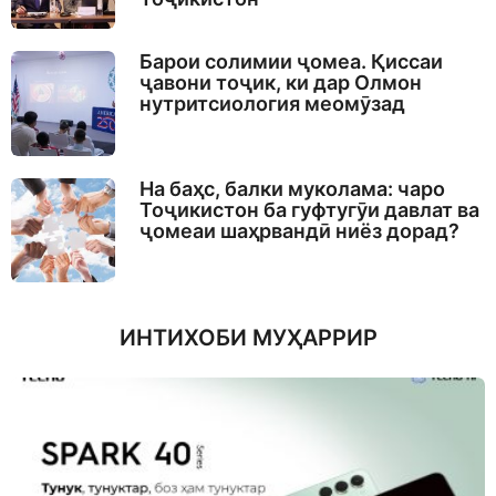
Барои солимии ҷомеа. Қиссаи
ҷавони тоҷик, ки дар Олмон
нутритсиология меомӯзад
На баҳс, балки муколама: чаро
Тоҷикистон ба гуфтугӯи давлат ва
ҷомеаи шаҳрвандӣ ниёз дорад?
ИНТИХОБИ МУҲАРРИР