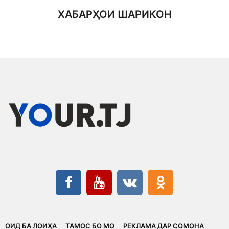
ХАБАРҲОИ ШАРИКОН
ОИД БА ЛОИҲА
ТАМОС БО МО
РЕКЛАМА ДАР СОМОНА