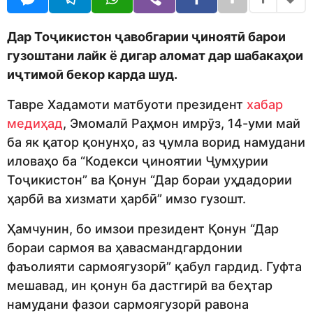
d
a
m
g
o
o
Дар Тоҷикистон ҷавобгарии ҷиноятӣ барои
n
гузоштани лайк ё дигар аломат дар шабакаҳои
иҷтимоӣ бекор карда шуд.
Тавре Хадамоти матбуоти президент
хабар
медиҳад
, Эмомалӣ Раҳмон имрӯз, 14-уми май
ба як қатор қонунҳо, аз ҷумла ворид намудани
иловаҳо ба “Кодекси ҷиноятии Ҷумҳурии
Тоҷикистон” ва Қонун “Дар бораи уҳдадории
ҳарбӣ ва хизмати ҳарбӣ” имзо гузошт.
Ҳамчунин, бо имзои президент Қонун “Дар
бораи сармоя ва ҳавасмандгардонии
фаъолияти сармоягузорӣ” қабул гардид. Гуфта
мешавад, ин қонун ба дастгирӣ ва беҳтар
намудани фазои сармоягузорӣ равона