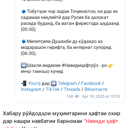
Хабару рӯйдодҳои муҳимтарини ҳафтаи охир
дар нашри навбатии барномаи
“Навиди ҳафт