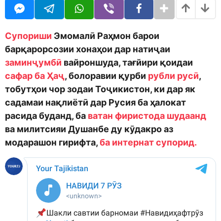
o
r
d
a
m
g
o
o
Супориши
Эмомалӣ Раҳмон барои
n
барқарорсозии хонаҳои дар натиҷаи
заминҷумбӣ
вайроншуда, тағйири қоидаи
сафар ба Ҳаҷ
, болоравии қурби
рубли русӣ
,
тобутҳои чор зодаи Тоҷикистон, ки дар як
садамаи нақлиётӣ дар Русия ба ҳалокат
расида буданд, ба
ватан фиристода шудаанд
ва милитсияи Душанбе ду кӯдакро аз
модарашон гирифта,
ба интернат супорид.