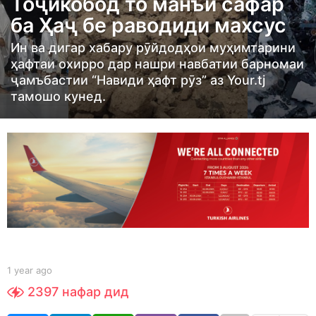
Тоҷикобод то манъи сафар
r
ба Ҳаҷ бе раводиди махсус
a
g
Ин ва дигар хабару рӯйдодҳои муҳимтарини
o
ҳафтаи охирро дар нашри навбатии барномаи
ҷамъбастии “Навиди ҳафт рӯз” аз Your.tj
1
тамошо кунед.
y
e
a
r
a
g
o
b
1 year ago
1
y
y
2397
нафар дид
S
e
h
a