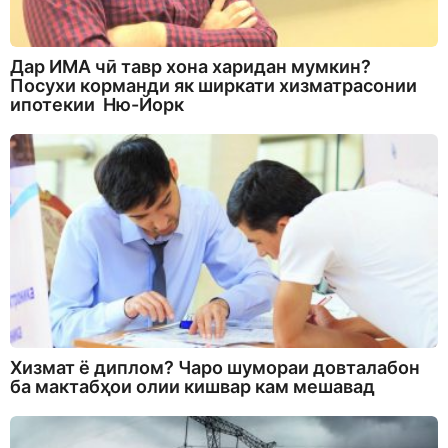
Дар ИМА чӣ тавр хона харидан мумкин?
Посухи корманди як ширкати хизматрасонии
ипотекии Ню-Йорк
Хизмат ё диплом? Чаро шумораи довталабон
ба мактабҳои олии кишвар кам мешавад