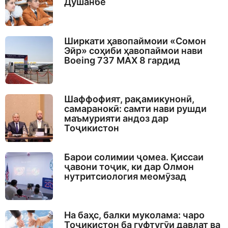
Душанбе
Ширкати ҳавопаймоии «Сомон
Эйр» соҳиби ҳавопаймои нави
Boeing 737 MAX 8 гардид
Шаффофият, рақамикунонӣ,
самаранокӣ: самти нави рушди
маъмурияти андоз дар
Тоҷикистон
Барои солимии ҷомеа. Қиссаи
ҷавони тоҷик, ки дар Олмон
нутритсиология меомӯзад
На баҳс, балки муколама: чаро
Тоҷикистон ба гуфтугӯи давлат ва