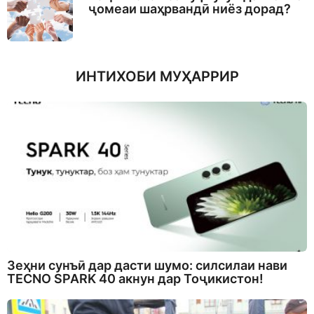
ҷомеаи шаҳрвандӣ ниёз дорад?
ИНТИХОБИ МУҲАРРИР
Зеҳни сунъӣ дар дасти шумо: силсилаи нави
TECNO SPARK 40 акнун дар Тоҷикистон!