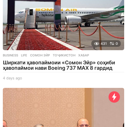
431
0
BUSINESS
,
LIFE
СОМОН ЭЙР
,
ТОҶИКИСТОН
,
ХАБАР
Ширкати ҳавопаймоии «Сомон Эйр» соҳиби
ҳавопаймои нави Boeing 737 MAX 8 гардид
4 days ago
4
d
a
y
s
a
g
o