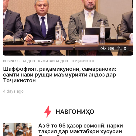
566
0
BUSINESS
АНДОЗ
,
КУМИТАИ АНДОЗ
,
ТОҶИКИСТОН
Шаффофият, рақамикунонӣ, самаранокӣ:
самти нави рушди маъмурияти андоз дар
Тоҷикистон
4 days ago
4
d
a
y
НАВГОНИҲО
s
a
Аз 9 то 65 ҳазор сомонӣ: нархи
g
таҳсил дар мактабҳои хусусии
o