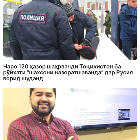
Чаро 120 ҳазор шаҳрванди Тоҷикистон ба
рӯйхати “шахсони назоратшаванда” дар Русия
ворид шуданд