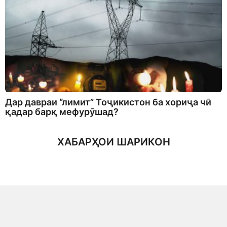
Дар давраи “лимит” Тоҷикистон ба хориҷа чӣ
қадар барқ мефурӯшад?
ХАБАРҲОИ ШАРИКОН