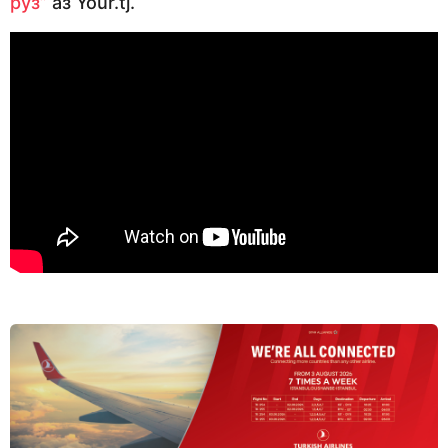
рӯз”
аз Your.tj.