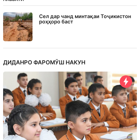
Сел дар чанд минтақаи Тоҷикистон
роҳҳоро баст
ДИДАНРО ФАРОМӮШ НАКУН