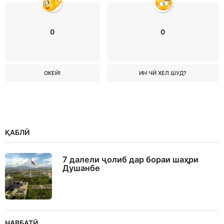
0
0
ОКЕЙ!
ИН ЧӢ ХЕЛ ШУД?
ҚАБЛӢ
7 далели ҷолиб дар бораи шаҳри
Душанбе
НАВБАТӢ