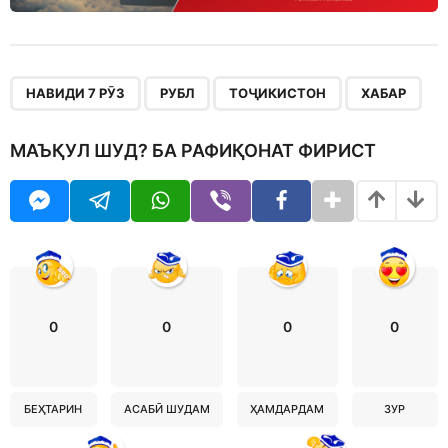
,
,
,
НАВИДИ 7 РӮЗ
РУБЛ
ТОҶИКИСТОН
ХАБАР
МАЪҚУЛ ШУД? БА РАФИҚОНАТ ФИРИСТ
0
0
0
0
БЕҲТАРИН
АСАБӢ ШУДАМ
ҲАМДАРДАМ
ЗУР