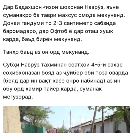
Дар Бадахшон ғизои шоҳонаи Наврӯз, яъне
суманакро ба таври махсус омода мекунанд.
Донаи гандуми то 2-3 сантиметр сабзида
баромадаро, дар Офтоб ё дар оташ хушк
карда, баъд бирён мекунанд.
Танҳо баъд аз он орд мекунанд.
Субҳи Наврӯз тахминан соатҳои 4-5-и саҳар
соҳибхоназан бояд аз ҷӯйбор оби тоза оварда
(бояд дар ин вақт касе онро набинад) аз ин
обу орд хамир тайёр карда, суманак
мегузорад.