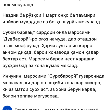
пок мекунанд.
Наздик ба рӯзҳои 1 март онҳо ба таъмири
ҷойҳои муқаддас ва боғҳо шурӯъ мекунанд.
Субҳи барвақт сардори оила маросими
“Дудбарорӣ”-ро оғоз намуда, дар оташдон
оташ меафрӯзад. Ҳарчи зудтар ин корро
анҷом диҳад, барои хонавода ҳамон қадар
беҳтар аст. Маросим барои нест кардани
рӯҳҳои бад аз хона кӯмак мекард.
Инчунин, маросими “Сурхбарорӣ” гузаронида
мешавад, ки дар он соҳиби хона ҳар чизеро,
ки аз матои сурх аст, аз хона берун карда,
болои теппае мегузорад.