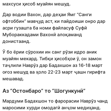
махсуси ҳисоб муайян мешуд.
Дар водии Вахон, дар деҳаи Ямг “Санги
офтоббин” мавҷуд аст, ки пайдоиши онро дар
асри гузашта ба номи файласуф Суфӣ
Мубораккадами Вахонӣ алоқаманд
донистаанд.
Ӯ бо ёрии сӯрохии ин санг рӯзи идро аник
муайян мекард. Тибқи ҳисобҳои ӯ, он замон
таҷлили Наврӯз дар Бадахшон аз 16-18 март
оғоз мешуд ва ҳоло 22-23 март ҷашн гирифта
мешавад.
Аз “Остонбаро” то “Шогункунӣ”
Мардуми Бадахшон то фарорасии Наврӯз чанд
маросими хурди омодагӣ анҷом медиҳанд.