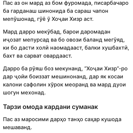
Пас аз он мард аз бом фуромада, писарбачаро
ба гарданаш шинонида ба сараш чапон
мепӯшонад, гӯё ӯ Хоҷаи Хизр аст.
Мард дарро мекӯбад, барои даромадан
иҷозат мепурсад ва бо овози баланд мегӯяд,
ки бо дасти холӣ наомадааст, балки хушбахтӣ,
бахт ва сарват овардааст.
Дарро ба рӯяш боз мекунанд, “Хоҷаи Хизр”-ро
дар ҷойи боиззат мешинонанд, дар як косаи
калони сафолин хўрок меоранд ва мард дуои
шогун мехонад.
Тарзи омода кардани суманак
Пас аз маросими дарҳо танҳо саҳар кушода
мешаванд.