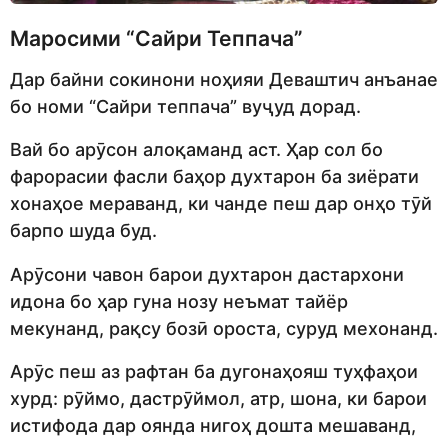
Маросими “Сайри Теппача”
Дар байни сокинони ноҳияи Деваштич анъанае
бо номи “Сайри теппача” вуҷуд дорад.
Вай бо арӯсон алоқаманд аст. Ҳар сол бо
фарорасии фасли баҳор духтарон ба зиёрати
хонаҳое мераванд, ки чанде пеш дар онҳо тӯй
барпо шуда буд.
Арӯсони чавон барои духтарон дастархони
идона бо ҳар гуна нозу неъмат тайёр
мекунанд, рақсу бозӣ ороста, суруд мехонанд.
Арӯс пеш аз рафтан ба дугонаҳояш туҳфаҳои
хурд: рӯймо, дастрӯймол, атр, шона, ки барои
истифода дар оянда нигоҳ дошта мешаванд,