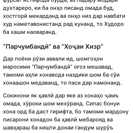
духтареро, ки ба онҳо писанд омада буд,
хостгорӣ мекарданд ва онҳо низ дар навбати
худ наметавонистанд рад кунанд, то Худоро
ба хашм наоваранд.
“Парчумбандӣ” ва “Хоҷаи Хизр”
Дар поёни рӯзи аввали ид, шомгоҳон
маросими “Парчумбандӣ” оғоз мешавад,
тамоми аҳли хонавода наздики шом ба сӯи
хонаашон медаванд, то паси дар намонанд.
Сокинони як ҳавлӣ дар яке аз хонаҳо ҷамъ
омада, хӯроки шом мехӯранд. Сипас бонуи
хона орд ба даст гирифта, бо тамоми мардону
писарони хонадон ба ҳавлӣ мебарояд ва
шавҳараш ба кишти донаи гандум шурӯъ