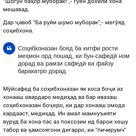
“Шогун баҳор муборак!”,- гӯён дохили хона
мешавад.
Дар ҷавоб “Ба руйи шумо муборак”,- мегӯяд
соҳибхона.
Соҳибхоназан бояд ба китфи рости
меҳмон орд пошад, ки бун-сафедӣ ном
дорад ва рамзи сафедӣ ва файзу
баракатро дорад.
Мӯйсафед ба соҳибхоназан як коса боҷи аз
хонааш овардаро медиҳад ва бар ивазаш
соҳибхоназан боҷеро, ки дар хонааш омода
кардааст, медиҳад. Ин амал мамнуъияти
вуруд ба хона пас аз поксозии ид барои хешу
табор ва ҳамсоягони дигарро, ки “пичирумч”