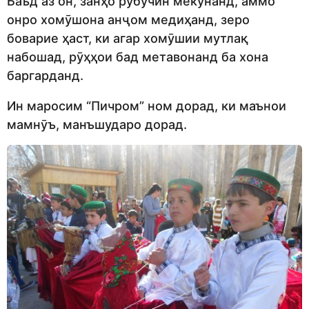
Баъд аз он, занҳо рӯбучин мекунанд, аммо
онро хомӯшона анҷом медиҳанд, зеро
боварие ҳаст, ки агар хомӯшии мутлақ
набошад, рӯҳҳои бад метавонанд ба хона
баргарданд.
Ин маросим “Пичром” ном дорад, ки маънои
мамнӯъ, манъшударо дорад.