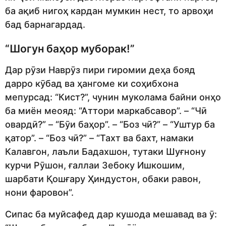
ба ақиб нигоҳ кардан мумкин нест, то арвоҳи
бад барнагардад.
“Шогун баҳор муборак!”
Дар рӯзи Наврӯз пири гиромии деҳа бояд
дарро кӯбад ва ҳангоме ки соҳибхона
мепурсад: “Кист?”, чунин муколама байни онҳо
ба миён меояд: “Аттори маркабсавор”. – “Чӣ
овардӣ?” – “Бӯи баҳор”. – “Боз чӣ?” – “Уштур ба
қатор”. – “Боз чӣ?” – “Тахт ва бахт, намаки
Калавгон, лаъли Бадахшон, тутаки Шуғнону
курчи Рӯшон, ғаллаи Зебоку Ишкошим,
шарбати Қошғару Ҳиндустон, обаки равон,
нони фаровон”.
Сипас ба муйсафед дар кушода мешавад ва ӯ: