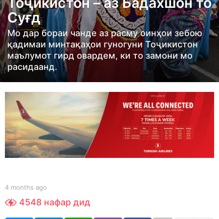
Тоҷикистон – аз Бадахшон то
h
Суғд
s
a
Мо дар бораи чанде аз расму оинҳои зебою
g
қадимаи минтақаҳои гуногуни Тоҷикистон
o
маълумот гирд овардем, ки то замони мо
расидаанд.
4
m
o
n
t
h
s
a
g
o
b
4 months ago
4
y
m
4548
нафар дид
S
o
h
n