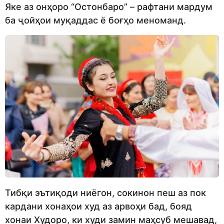
Яке аз онҳоро “Остонбаро” – рафтани мардум
ба ҷойҳои муқаддас ё боғҳо меноманд.
Тибқи эътиқоди ниёгон, сокинон пеш аз пок
кардани хонаҳои худ аз арвоҳи бад, бояд
хонаи Худоро, ки худи замин маҳсуб мешавад,