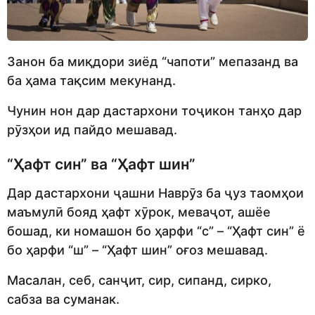
Занон ба миқдори зиёд “чапоти” мепазанд ва
ба ҳама тақсим мекунанд.
Чунин нон дар дастархони тоҷикон танҳо дар
рӯзҳои ид пайдо мешавад.
“Ҳафт син” ва “Ҳафт шин”
Дар дастархони ҷашни Наврӯз ба ҷуз таомҳои
маъмулӣ бояд ҳафт хӯрок, меваҷот, ашёе
бошад, ки номашон бо ҳарфи “с” – “Ҳафт син” ё
бо ҳарфи “ш” – “Ҳафт шин” оғоз мешавад.
Масалан, себ, санҷит, сир, сипанд, сирко,
сабза ва суманак.