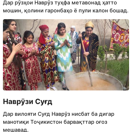
Дар рӯзҳои Наврӯз туҳфа метавонад ҳатто
мошин, қолини гаронбаҳо ё пули калон бошад.
Наврӯзи Суғд
Дар вилояти Суғд Наврӯз нисбат ба дигар
манотиқи Тоҷикистон барвақттар оғоз
мешавад.