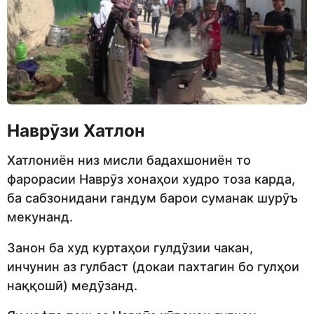
Наврӯзи Хатлон
Хатлониён низ мисли бадахшониён то
фарорасии Наврӯз хонаҳои худро тоза карда,
ба сабзонидани гандум барои суманак шурӯъ
мекунанд.
Занон ба худ куртаҳои гулдӯзии чакан,
инчунин аз гулбаст (докаи пахтагин бо гулҳои
наққошӣ) медӯзанд.