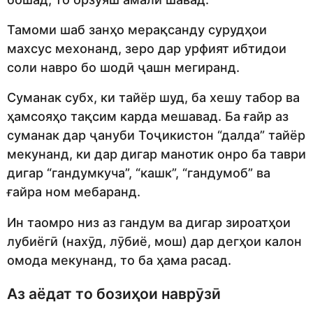
Тамоми шаб занҳо мерақсанду сурудҳои
махсус мехонанд, зеро дар урфият ибтидои
соли навро бо шодӣ ҷашн мегиранд.
Суманак субх, ки тайёр шуд, ба хешу табор ва
ҳамсояҳо тақсим карда мешавад. Ба ғайр аз
суманак дар ҷануби Тоҷикистон “далда” тайёр
мекунанд, ки дар дигар манотик онро ба таври
дигар “гандумкуча”, “кашк”, “гандумоб” ва
ғайра ном мебаранд.
Ин таомро низ аз гандум ва дигар зироатҳои
лубиёгӣ (нахӯд, лӯбиё, мош) дар дегҳои калон
омода мекунанд, то ба ҳама расад.
Аз аёдат то бозиҳои наврӯзӣ