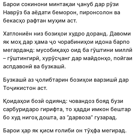
Барои сокинони минтақаи ҷануб дар рӯзи
Наврӯз ба аёдати беморон, пиронсолон ва
бекасҳо рафтан муҳим аст.
Хатлониён низ бозиҳои худро доранд. Давоми
як моҳ дар ҳама ҷо чорабиниҳои идона барпо
мегарданд: мусобиқаҳо оид ба гӯштини миллӣ
– гӯштингирӣ, хурӯсҷанг дар майдонҳо, пойгаи
аспдавонӣ ва бузкашӣ.
Бузкашӣ аз ҷолибтарин бозиҳои варзишӣ дар
Тоҷикистон аст.
Қоидаҳои бозӣ одиянд: човандоз бояд бузи
сарбуридаро гирифта, то ҳадди имкон бештар
бо худ нигоҳ дошта, аз “дарвоза” гузарад.
Барои ҳар як қисм ғолиби он тӯҳфа мегирад.