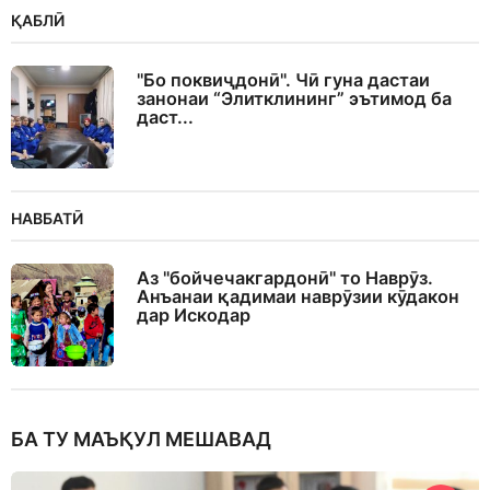
ҚАБЛӢ
"Бо поквиҷдонӣ". Чӣ гуна дастаи
занонаи “Элитклининг” эътимод ба
даст...
НАВБАТӢ
Аз "бойчечакгардонӣ" то Наврӯз.
Анъанаи қадимаи наврӯзии кӯдакон
дар Искодар
БА ТУ МАЪҚУЛ МЕШАВАД