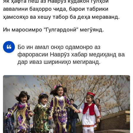
Як ҳафта пеш аз Наврӯз кӯдакон гулҳои
аввалини баҳорро чида, барои табрики
ҳамсояҳо ва хешу табор ба деҳа мераванд.
Ин маросимро “Гулгардонӣ” мегӯянд.
Бо ин амал онҳо одамонро аз
фарорасии Наврӯз хабар медиҳанд ва
дар иваз шириниҳо мегиранд.