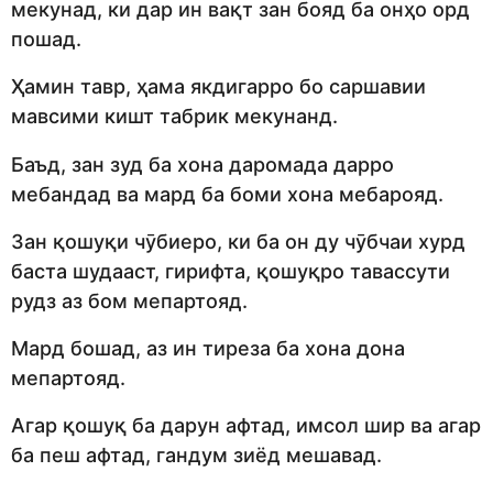
мекунад, ки дар ин вақт зан бояд ба онҳо орд
пошад.
Ҳамин тавр, ҳама якдигарро бо саршавии
мавсими кишт табрик мекунанд.
Баъд, зан зуд ба хона даромада дарро
мебандад ва мард ба боми хона мебарояд.
Зан қошуқи чӯбиеро, ки ба он ду чӯбчаи хурд
баста шудааст, гирифта, қошуқро тавассути
рудз аз бом мепартояд.
Мард бошад, аз ин тиреза ба хона дона
мепартояд.
Агар қошуқ ба дарун афтад, имсол шир ва агар
ба пеш афтад, гандум зиёд мешавад.