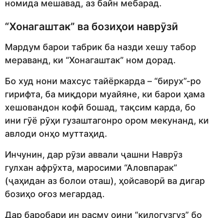
номида мешавад, аз байн мебарад.
“Хонагаштак” ва бозиҳои наврӯзӣ
Мардум барои табрик ба назди хешу табор
мераванд, ки “Хонагаштак” ном дорад.
Бо худ нони махсус тайёркарда – “бирух”-ро
гирифта, ба миқдори муайяне, ки барои ҳама
хешовандон кофӣ бошад, тақсим карда, бо
ини гӯё рӯҳи гузаштагонро ором мекунанд, ки
авлоди онҳо муттаҳид.
Инчунин, дар рӯзи аввали ҷашни Наврӯз
гулхан афрӯхта, маросими “Аловпарак”
(ҷаҳидан аз болои оташ), ҳойсаворӣ ва дигар
бозиҳо оғоз мегардад.
Дар баробари ин расму оини “килогузгуз” бо