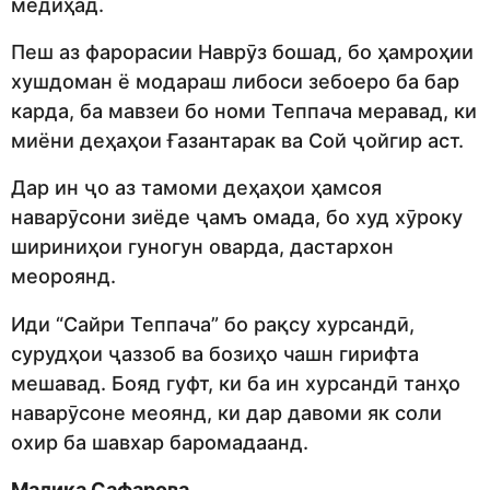
медиҳад.
Пеш аз фарорасии Наврӯз бошад, бо ҳамроҳии
хушдоман ё модараш либоси зебоеро ба бар
карда, ба мавзеи бо номи Теппача меравад, ки
миёни деҳаҳои Ғазантарак ва Сой ҷойгир аст.
Дар ин ҷо аз тамоми деҳаҳои ҳамсоя
наварӯсони зиёде ҷамъ омада, бо худ хӯроку
шириниҳои гуногун оварда, дастархон
меороянд.
Иди “Сайри Теппача” бо рақсу хурсандӣ,
сурудҳои ҷаззоб ва бозиҳо чашн гирифта
мешавад. Бояд гуфт, ки ба ин хурсандӣ танҳо
наварӯсоне меоянд, ки дар давоми як соли
охир ба шавхар баромадаанд.
Малика Сафарова