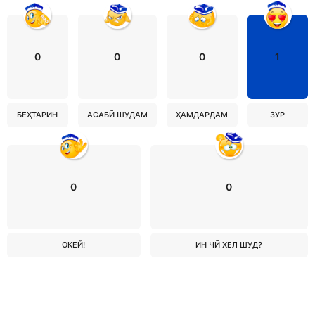
0
0
0
1
БЕҲТАРИН
АСАБӢ ШУДАМ
ҲАМДАРДАМ
ЗУР
0
0
ОКЕЙ!
ИН ЧӢ ХЕЛ ШУД?