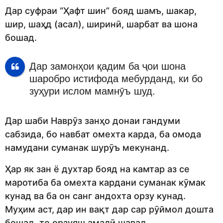
Дар суфраи “Ҳафт шин” бояд шамъ, шакар,
шир, шаҳд (асал), ширинӣ, шарбат ва шона
бошад.
Дар замонҳои қадим ба ҷои шона
шаробро истифода мебурданд, ки бо
зуҳури ислом мамнӯъ шуд.
Дар шаби Наврӯз занҳо донаи гандуми
сабзида, бо навбат омехта карда, ба омода
намудани суманак шурӯъ мекунанд.
Ҳар як зан ё духтар бояд на камтар аз се
маротиба ба омехта кардани суманак кӯмак
кунад ва ба он санг андохта орзу кунад.
Муҳим аст, дар ин вақт дар сар рӯймол дошта
бошад, то орзуяш амалӣ шавад.