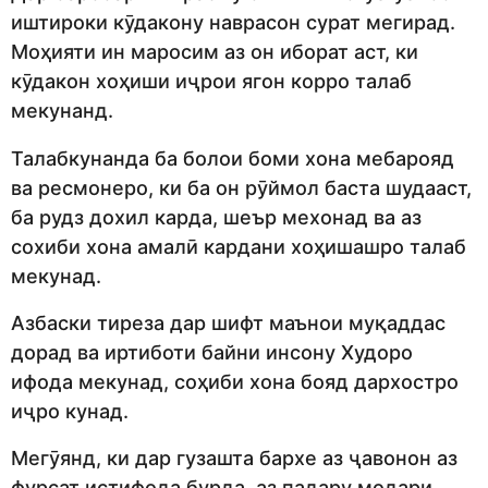
иштироки кӯдакону наврасон сурат мегирад.
Моҳияти ин маросим аз он иборат аст, ки
кӯдакон хоҳиши иҷрои ягон корро талаб
мекунанд.
Талабкунанда ба болои боми хона мебарояд
ва ресмонеро, ки ба он рӯймол баста шудааст,
ба рудз дохил карда, шеър мехонад ва аз
сохиби хона амалӣ кардани хоҳишашро талаб
мекунад.
Азбаски тиреза дар шифт маънои муқаддас
дорад ва иртиботи байни инсону Худоро
ифода мекунад, соҳиби хона бояд дархостро
иҷро кунад.
Мегӯянд, ки дар гузашта бархе аз ҷавонон аз
фурсат истифода бурда, аз падару модари