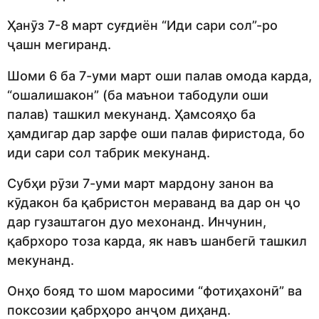
Ҳанӯз 7-8 март суғдиён “Иди сари сол”-ро
ҷашн мегиранд.
Шоми 6 ба 7-уми март оши палав омода карда,
“ошалишакон” (ба маънои табодули оши
палав) ташкил мекунанд. Ҳамсояҳо ба
ҳамдигар дар зарфе оши палав фиристода, бо
иди сари сол табрик мекунанд.
Субҳи рӯзи 7-уми март мардону занон ва
кӯдакон ба қабристон мераванд ва дар он ҷо
дар гузаштагон дуо мехонанд. Инчунин,
қабрхоро тоза карда, як навъ шанбегӣ ташкил
мекунанд.
Онҳо бояд то шом маросими “фотиҳахонӣ” ва
поксозии қабрҳоро анҷом диҳанд.