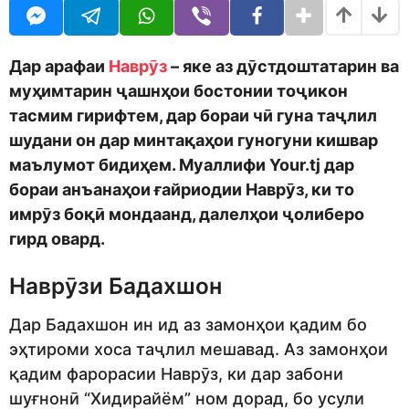
o
t
d
h
m
s
o
a
Дар арафаи
Наврӯз
– яке аз дӯстдоштатарин ва
n
g
муҳимтарин ҷашнҳои бостонии тоҷикон
o
тасмим гирифтем, дар бораи чӣ гуна таҷлил
шудани он дар минтақаҳои гуногуни кишвар
маълумот бидиҳем. Муаллифи Your.tj дар
бораи анъанаҳои ғайриодии Наврӯз, ки то
имрӯз боқӣ мондаанд, далелҳои ҷолиберо
гирд овард.
Наврӯзи Бадахшон
Дар Бадахшон ин ид аз замонҳои қадим бо
эҳтироми хоса таҷлил мешавад. Аз замонҳои
қадим фарорасии Наврӯз, ки дар забони
шуғнонӣ “Хидирайём” ном дорад, бо усули