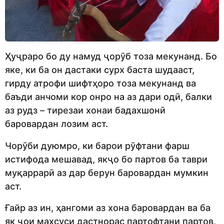
Ҳуҷраро бо ду намуд ҷорӯб тоза мекунанд. Бо
яке, ки ба он дастаки сурх баста шудааст,
гирду атрофи шифтҳоро тоза мекунанд ва
баъди анчоми кор онро на аз дари одӣ, балки
аз рудз – тирезаи хонаи бадахшонӣ
баровардан лозим аст.
Чорӯби дуюмро, ки барои рӯфтани фарш
истифода мешавад, якҷо бо партов ба таври
муқаррарӣ аз дар берун баровардан мумкин
аст.
Ғайр аз ин, ҳангоми аз хона баровардан ва ба
як ҷои махсуси дастнорас партофтани партов,