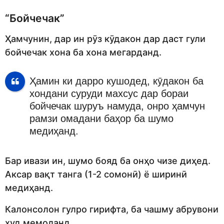
“Бойчечак”
Ҳамчунин, дар ин рӯз кӯдакон дар даст гули
бойчечак хона ба хона мегарданд.
Ҳамин ки дарро кушодед, кӯдакон ба
хондани суруди махсус дар бораи
бойчечак шуруъ намуда, онро ҳамчун
рамзи омадани баҳор ба шумо
медиҳанд.
Бар ивази ин, шумо бояд ба онҳо чизе диҳед.
Аксар вақт танга (1-2 сомонӣ) ё ширинӣ
медиҳанд.
Калонсолон гулро гирифта, ба чашму абрувони
худ мемоланд.