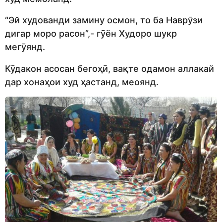
“Эй худованди замину осмон, то ба Наврӯзи
дигар моро расон”,- гӯён Худоро шукр
мегӯянд.
Кӯдакон асосан бегоҳӣ, вақте одамон аллакай
дар хонаҳои худ ҳастанд, меоянд.