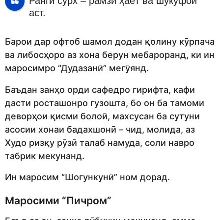
Ранги сурх – рамзи ҳаёт ва шукуфоӣ
аст.
Барои дар офтоб шамол додан қолину кӯрпача
ва либосҳоро аз хона берун мебароранд, ки ин
маросимро “Дудазанӣ” мегӯянд.
Баъдан занҳо орди сафедро гирифта, кафи
дасти росташонро гузошта, бо он ба тамоми
деворҳои қисми болоӣ, махсусан ба сутуни
асосии хонаи бадахшонӣ – чид, молида, аз
Худо ризқу рӯзӣ талаб намуда, соли навро
табрик мекунанд.
Ин маросим “Шогункунӣ” ном дорад.
Маросими “Пичром”