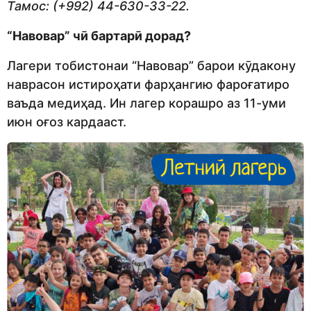
Тамос: (
+
992) 44-630-33-22
.
“Навовар” чӣ бартарӣ дорад?
Лагери тобистонаи “Навовар” барои кӯдакону
наврасон истироҳати фарҳангию фароғатиро
ваъда медиҳад. Ин лагер корашро аз 11-уми
июн оғоз кардааст.