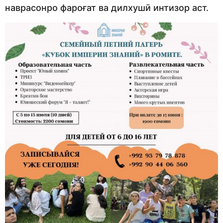
наврасонро фароғат ва дилхушӣ интизор аст.