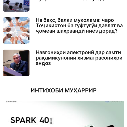
На баҳс, балки муколама: чаро
Тоҷикистон ба гуфтугӯи давлат ва
ҷомеаи шаҳрвандӣ ниёз дорад?
Навгониҳои электронӣ дар самти
рақамикунонии хизматрасониҳои
андоз
ИНТИХОБИ МУҲАРРИР