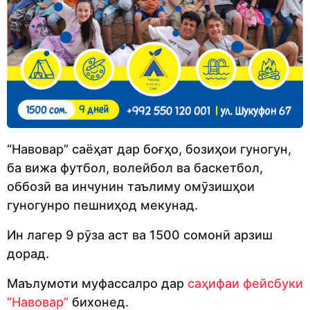
“Навовар” саёҳат дар боғҳо, бозиҳои гуногун,
ба вижа футбол, волейбол ва баскетбол,
оббозӣ ва инчунин таълиму омӯзишҳои
гуногунро пешниҳод мекунад.
Ин лагер 9 рӯза аст ва 1500 сомонӣ арзиш
дорад.
Маълумоти муфассалро дар
саҳифаи фейсбуки
“Навовар”
бихонед.