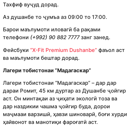
Тахфиф вуҷуд дорад.
Аз душанбе то ҷумъа аз 09:00 то 17:00.
Барои маълумоти иловагӣ ба рақами
телефони
(
+992
)
90 882 7777
занг занед.
Фейсбуки
“X-Fit Premium Dushanbe”
фаъол аст
ва маълумоти бештар дорад.
Лагери тобистонаи “Мадагаскар”
Лагери тобистонаи “Мадагаскар” – дар дар
дараи Ромит, 45 км дуртар аз Душанбе ҷойгир
аст. Он минтақаи аз ҷиҳати экологӣ тоза ва
дар наздикии чашма ҷойгир буда, дорои
маҷмааи варзишӣ, ҳавзи шиноварӣ, боғи хурди
ҳайвонот ва манотиқи фароғатӣ аст.