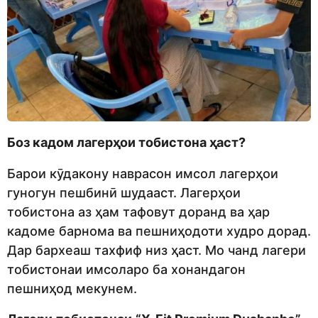
Боз кадом лагерҳои тобистона ҳаст?
Барои кӯдакону наврасон имсол лагерҳои
гуногун пешбинӣ шудааст. Лагерҳои
тобистона аз ҳам тафовут доранд ва ҳар
кадоме барнома ва пешниҳодоти худро дорад.
Дар бархеаш тахфиф низ ҳаст. Мо чанд лагери
тобистонаи имсоларо ба хонандагон
пешниҳод мекунем.