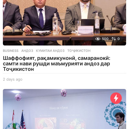
500
0
BUSINESS
АНДОЗ
,
КУМИТАИ АНДОЗ
,
ТОҶИКИСТОН
Шаффофият, рақамикунонӣ, самаранокӣ:
самти нави рушди маъмурияти андоз дар
Тоҷикистон
2 days ago
2
d
a
y
s
a
g
o