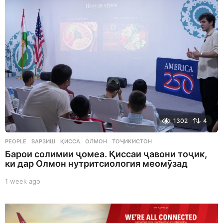
a
g
o
1302
4
PEOPLE
ВАРЗИШ
,
ҚИССА
,
ОЛМОН
,
ТОҶИКИСТОН
Барои солимии ҷомеа. Қиссаи ҷавони тоҷик,
ки дар Олмон нутритсиология меомӯзад
1 week ago
1
w
e
e
k