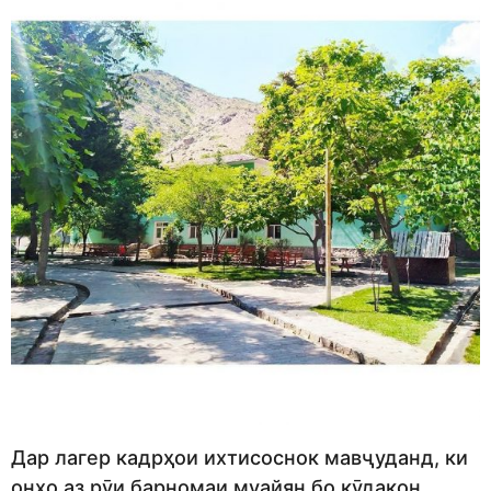
Дар лагер кадрҳои ихтисоснок мавҷуданд, ки
онҳо аз рӯи барномаи муайян бо кӯдакон