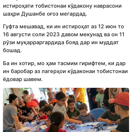
истироҳати тобистонаи кӯдакону наврасони
шаҳри Душанбе оғоз мегардад.
Гуфта мешавад, ки ин истироҳат аз 12 июн то
16 августи соли 2023 давом мекунад ва он 11
рӯзи муқарраргардида бояд дар ин муддат
бошад.
Ба ин хотир, мо ҳам тасмим гирифтем, ки дар
ин баробар аз лагерҳои кӯдаконаи тобистонаи
ёдовар шавем.