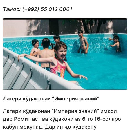
Тамос: (+992) 55 012 0001
Лагери кӯдаконаи “Империя знаний”
Лагери кӯдаконаи “Империя знаний” имсол
дар Ромит аст ва кӯдакони аз 6 то 16-соларо
қабул мекунад. Дар ин ҷо кӯдакону