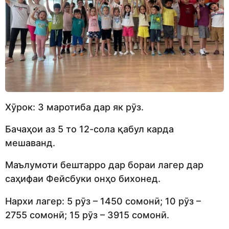
Хӯрок: 3 маротиба дар як рӯз.
Бачаҳои аз 5 то 12-сола қабул карда
мешаванд.
Маълумоти бештарро дар бораи лагер дар
саҳифаи Фейсбуки онҳо бихонед.
Нархи лагер: 5 рӯз – 1450 сомонӣ; 10 рӯз –
2755 сомонӣ; 15 рӯз – 3915 сомонӣ.