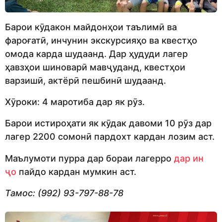
Барои кӯдакон майдонҳои таълимӣ ва
фароғатӣ, инчунин экскурсияҳо ва квестҳо
омода карда шудаанд. Дар ҳудуди лагер
ҳавзҳои шиноварӣ мавҷуданд, квестҳои
варзишӣ, актёрӣ пешбинӣ шудаанд.
Хӯроки: 4 маротиба дар як рӯз.
Барои истироҳати як кӯдак давоми 10 рӯз дар
лагер 2200 сомонӣ пардохт кардан лозим аст.
Маълумоти пурра дар бораи лагерро
дар ин
ҷо
пайдо кардан мумкин аст.
Тамос: (992) 93-797-88-78