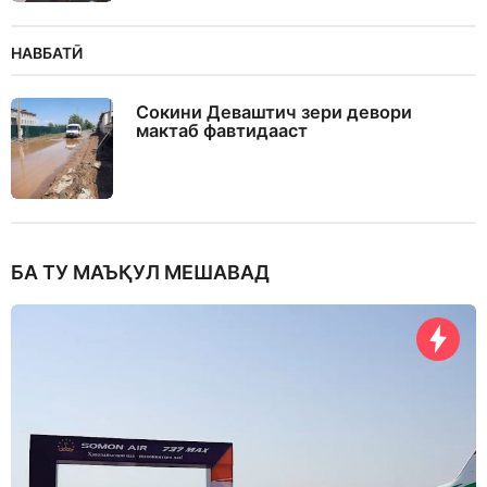
НАВБАТӢ
Сокини Деваштич зери девори
мактаб фавтидааст
БА ТУ МАЪҚУЛ МЕШАВАД