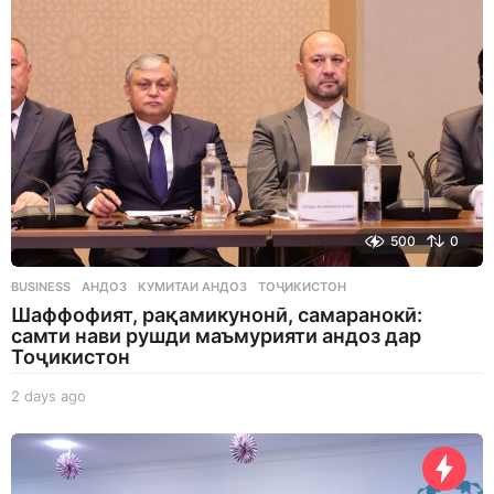
g
o
500
0
BUSINESS
АНДОЗ
,
КУМИТАИ АНДОЗ
,
ТОҶИКИСТОН
Шаффофият, рақамикунонӣ, самаранокӣ:
самти нави рушди маъмурияти андоз дар
Тоҷикистон
2 days ago
2
d
a
y
s