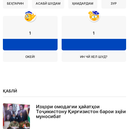
БЕҲТАРИН
АСАБӢ ШУДАМ
ҲАМДАРДАМ
ЗУР
1
1
ОКЕЙ!
ИН ЧӢ ХЕЛ ШУД?
ҚАБЛӢ
Изҳори омодагии ҳайатҳои
Тоҷикистону Қирғизистон барои эҳёи
муносибат