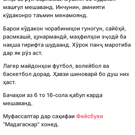
машғул мешаванд. Инчунин, амнияти
кӯдаконро таъмин менамоянд.
Барои кӯдакон чорабиниҳои гуногун, сайёҳӣ,
расмкашӣ, ҳунармандӣ, маҳфилҳои эҷодӣ ба
нақша гирифта шудаанд. Хӯрок панҷ маротиба
дар як рӯз аст.
Лагер майдонҳои футбол, волейбол ва
баскетбол дорад. Ҳавзи шиноварӣ бо душ них
ҳаст.
Бачаҳои аз 6 то 16-сола қабул карда
мешаванд.
Муфассалтар дар саҳифаи
Фейсбуки
“Мадагаскар” хонед.