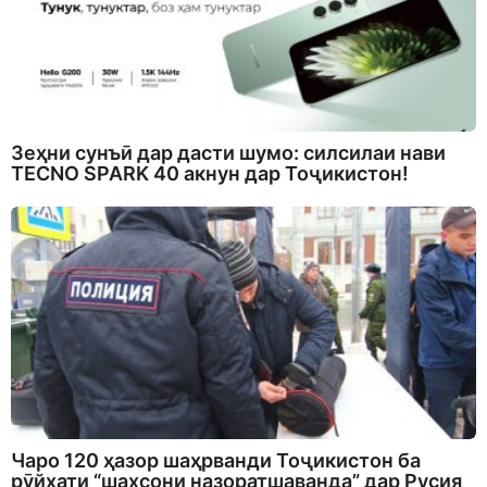
Зеҳни сунъӣ дар дасти шумо: силсилаи нави
TECNO SPARK 40 акнун дар Тоҷикистон!
Чаро 120 ҳазор шаҳрванди Тоҷикистон ба
рӯйхати “шахсони назоратшаванда” дар Русия