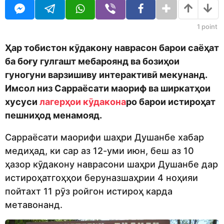
o
r
d
s
m
a
1
point
o
g
n
o
Ҳар тобистон кӯдакону наврасон барои саёҳат
ба боғу гулгашт мебароянд ва бозиҳои
гуногуни варзишиву интерактивӣ мекунанд.
Имсол низ Сарраёсати маориф ва ширкатҳои
хусуси
лагерҳои кӯдакона
ро барои истироҳат
пешниҳод менамояд.
Сарраёсати маорифи шаҳри Душанбе хабар
медиҳад, ки сар аз 12-уми июн, беш аз 10
ҳазор кӯдакону наврасони шаҳри Душанбе дар
истироҳатгоҳҳои беруназшаҳрии 4 ноҳияи
пойтахт 11 рӯз ройгон истироҳ карда
метавонанд.