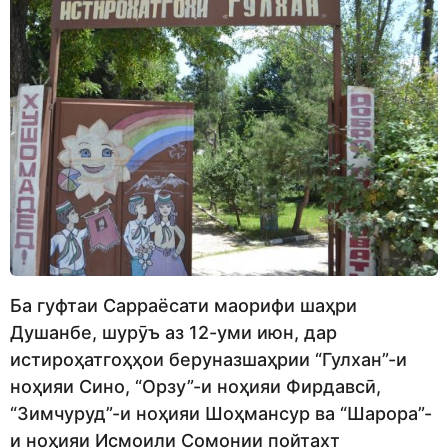
Ба гуфтаи Сарраёсати маорифи шаҳри
Душанбе, шурӯъ аз 12-уми июн, дар
истироҳатгоҳҳои беруназшаҳрии “Гулхан”-и
ноҳияи Сино, “Орзу”-и ноҳияи Фирдавсӣ,
“Зимчуруд”-и ноҳияи Шоҳмансур ва “Шарора”-
и ноҳияи Исмоили Сомонии пойтахт