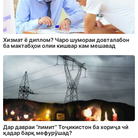
Хизмат ё диплом? Чаро шумораи довталабон
ба мактабҳои олии кишвар кам мешавад
Дар давраи “лимит” Тоҷикистон ба хориҷа чӣ
қадар барқ мефурӯшад?