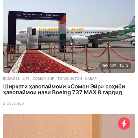
327
0
BUSINESS
,
LIFE
СОМОН ЭЙР
,
ТОҶИКИСТОН
,
ХАБАР
Ширкати ҳавопаймоии «Сомон Эйр» соҳиби
ҳавопаймои нави Boeing 737 MAX 8 гардид
2 days ago
2
d
a
y
s
a