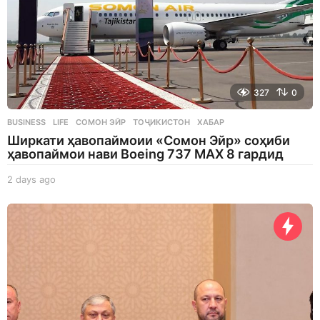
327
0
BUSINESS
,
LIFE
СОМОН ЭЙР
,
ТОҶИКИСТОН
,
ХАБАР
Ширкати ҳавопаймоии «Сомон Эйр» соҳиби
ҳавопаймои нави Boeing 737 MAX 8 гардид
2 days ago
2
d
a
y
s
a
g
o