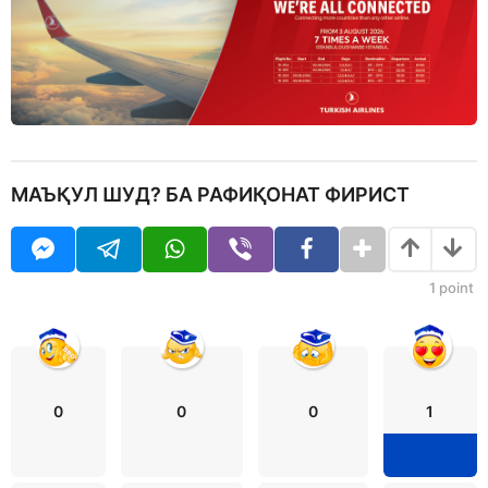
МАЪҚУЛ ШУД? БА РАФИҚОНАТ ФИРИСТ
1
point
0
0
0
1