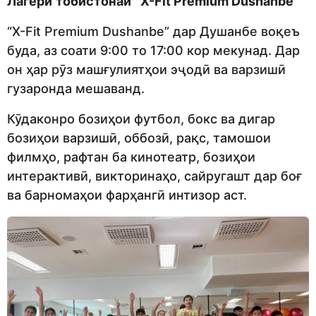
Лагери
тобистонаи
“
X-Fit Premium Dushanbe
”
“X-Fit Premium Dushanbe” дар Душанбе воқеъ
буда, аз соати 9:00 то 17:00 кор мекунад. Дар
он ҳар рӯз машғулиятҳои эҷодӣ ва варзишӣ
гузаронда мешаванд.
Кӯдаконро бозиҳои футбол, бокс ва дигар
бозиҳои варзишӣ, оббозӣ, рақс, тамошои
филмҳо, рафтан ба кинотеатр, бозиҳои
интерактивӣ, викторинаҳо, сайругашт дар боғ
ва барномаҳои фарҳангӣ интизор аст.