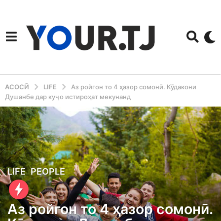
АСОСӢ
LIFE
Аз ройгон то 4 ҳазор сомонӣ. Кӯдакони
Душанбе дар куҷо истироҳат мекунанд
3
LIFE
,
PEOPLE
y
e
Аз ройгон то 4 ҳазор сомонӣ.
a