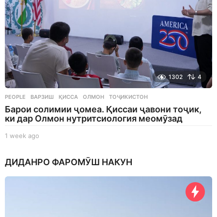
1302
4
PEOPLE
ВАРЗИШ
,
ҚИССА
,
ОЛМОН
,
ТОҶИКИСТОН
Барои солимии ҷомеа. Қиссаи ҷавони тоҷик,
ки дар Олмон нутритсиология меомӯзад
1 week ago
1
w
e
ДИДАНРО ФАРОМӮШ НАКУН
e
k
a
g
o