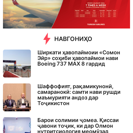
a
g
o
НАВГОНИҲО
Ширкати ҳавопаймоии «Сомон
Эйр» соҳиби ҳавопаймои нави
Boeing 737 MAX 8 гардид
Шаффофият, рақамикунонӣ,
самаранокӣ: самти нави рушди
маъмурияти андоз дар
Тоҷикистон
Барои солимии ҷомеа. Қиссаи
ҷавони тоҷик, ки дар Олмон
нутритсиология меомӯзад