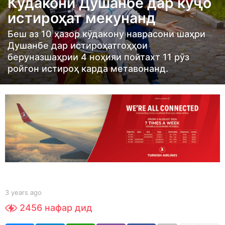
Кӯдакони Душанбе дар куҷо
r
истироҳат мекунанд
s
a
Беш аз 10 ҳазор кӯдакону наврасони шаҳри
g
Душанбе дар истироҳатгоҳҳои
беруназшаҳрии 4 ноҳияи пойтахт 11 рӯз
o
ройгон истироҳ карда метавонанд.
3
y
e
a
r
s
a
g
o
b
3 years ago
3
y
y
2456
нафар дид
S
e
h
a