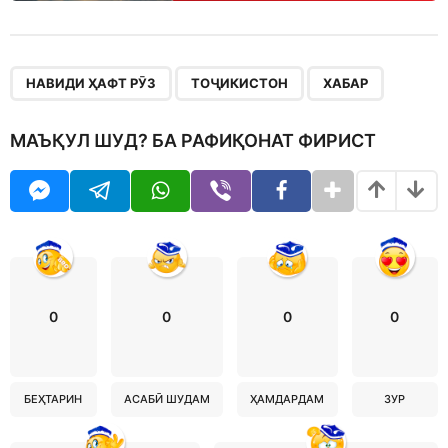
,
,
НАВИДИ ҲАФТ РӮЗ
ТОҶИКИСТОН
ХАБАР
МАЪҚУЛ ШУД? БА РАФИҚОНАТ ФИРИСТ
0
0
0
0
БЕҲТАРИН
АСАБӢ ШУДАМ
ҲАМДАРДАМ
ЗУР