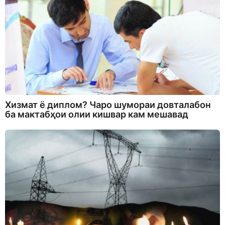
Хизмат ё диплом? Чаро шумораи довталабон
ба мактабҳои олии кишвар кам мешавад