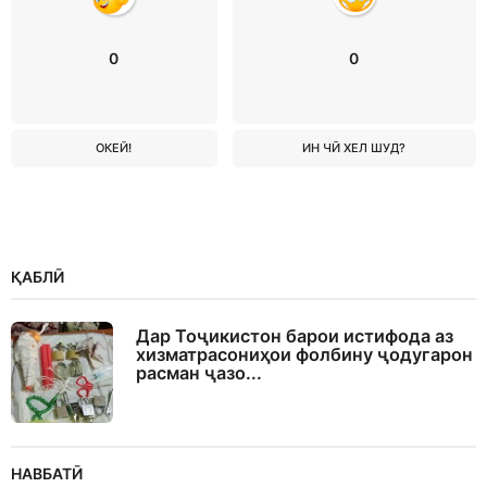
0
0
ОКЕЙ!
ИН ЧӢ ХЕЛ ШУД?
ҚАБЛӢ
Дар Тоҷикистон барои истифода аз
хизматрасониҳои фолбину ҷодугарон
расман ҷазо...
НАВБАТӢ