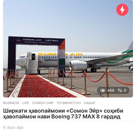
a
y
s
a
g
o
466
0
BUSINESS
,
LIFE
СОМОН ЭЙР
,
ТОҶИКИСТОН
,
ХАБАР
Ширкати ҳавопаймоии «Сомон Эйр» соҳиби
ҳавопаймои нави Boeing 737 MAX 8 гардид
6 days ago
6
d