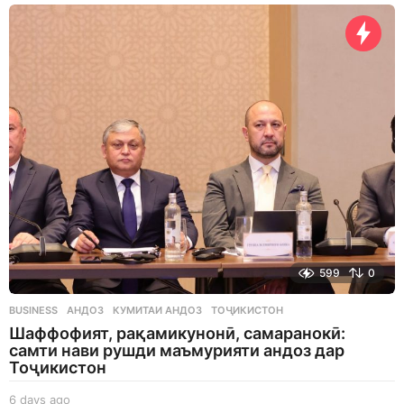
a
y
s
a
g
o
599
0
BUSINESS
АНДОЗ
,
КУМИТАИ АНДОЗ
,
ТОҶИКИСТОН
Шаффофият, рақамикунонӣ, самаранокӣ:
самти нави рушди маъмурияти андоз дар
Тоҷикистон
6 days ago
6