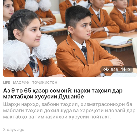
645
0
LIFE
МАОРИФ
,
ТОҶИКИСТОН
Аз 9 то 65 ҳазор сомонӣ: нархи таҳсил дар
мактабҳои хусусии Душанбе
Шарҳи нархҳо, забони таҳсил, хизматрасониҳои ба
маблағи таҳсил дохилшуда ва хароҷоти иловагӣ дар
мактабҳо ва гимназияҳои хусусии пойтахт.
3 days ago
3
d