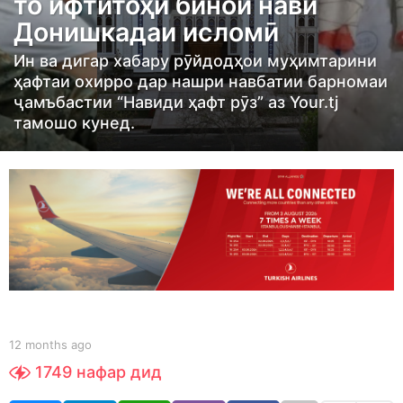
то ифтитоҳи бинои нави
t
Донишкадаи исломӣ
h
s
Ин ва дигар хабару рӯйдодҳои муҳимтарини
a
ҳафтаи охирро дар нашри навбатии барномаи
g
ҷамъбастии “Навиди ҳафт рӯз” аз Your.tj
тамошо кунед.
o
1
2
m
o
n
t
h
s
a
b
12 months ago
1
y
2
g
1749
нафар дид
S
m
o
h
o