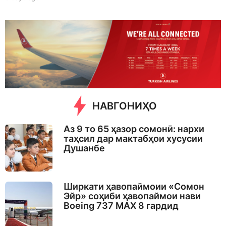
d
a
y
s
a
g
o
НАВГОНИҲО
Аз 9 то 65 ҳазор сомонӣ: нархи
таҳсил дар мактабҳои хусусии
Душанбе
Ширкати ҳавопаймоии «Сомон
Эйр» соҳиби ҳавопаймои нави
Boeing 737 MAX 8 гардид