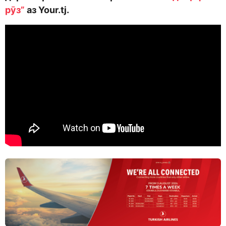
рӯз”
аз Your.tj.