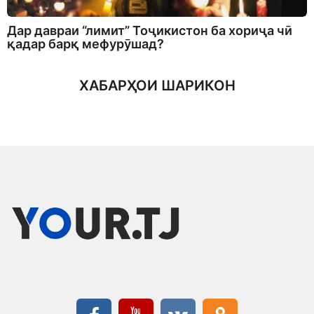
Дар давраи “лимит” Тоҷикистон ба хориҷа чӣ
қадар барқ мефурӯшад?
ХАБАРҲОИ ШАРИКОН