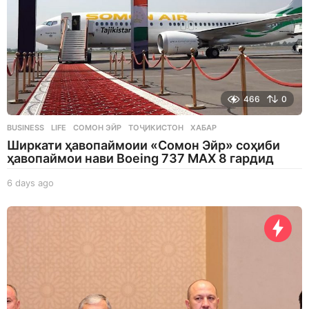
466
0
BUSINESS
,
LIFE
СОМОН ЭЙР
,
ТОҶИКИСТОН
,
ХАБАР
Ширкати ҳавопаймоии «Сомон Эйр» соҳиби
ҳавопаймои нави Boeing 737 MAX 8 гардид
6 days ago
6
d
a
y
s
a
g
o