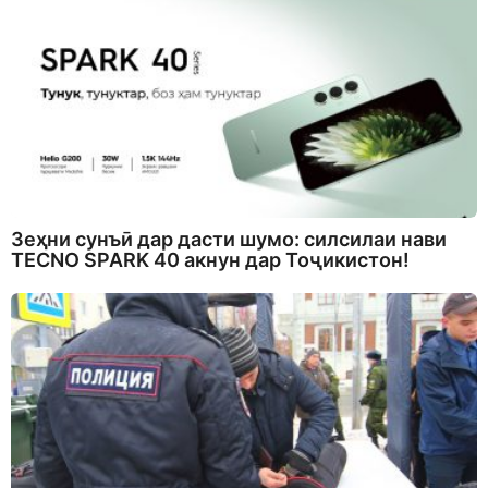
Зеҳни сунъӣ дар дасти шумо: силсилаи нави
TECNO SPARK 40 акнун дар Тоҷикистон!