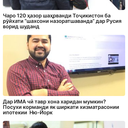
Чаро 120 ҳазор шаҳрванди Тоҷикистон ба
рӯйхати “шахсони назоратшаванда” дар Русия
ворид шуданд
Дар ИМА чӣ тавр хона харидан мумкин?
Посухи корманди як ширкати хизматрасонии
ипотекии Ню-Йорк