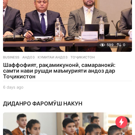
599
0
BUSINESS
АНДОЗ
,
КУМИТАИ АНДОЗ
,
ТОҶИКИСТОН
Шаффофият, рақамикунонӣ, самаранокӣ:
самти нави рушди маъмурияти андоз дар
Тоҷикистон
6 days ago
6
d
a
ДИДАНРО ФАРОМӮШ НАКУН
y
s
a
g
o