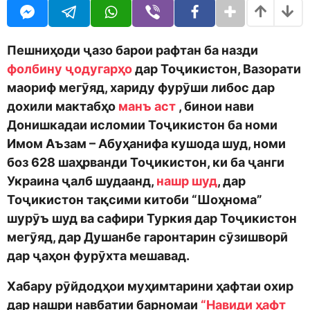
o
n
d
t
m
h
o
s
Пешниҳоди ҷазо барои рафтан ба назди
n
a
фолбину ҷодугарҳо
дар Тоҷикистон, Вазорати
g
маориф мегӯяд, хариду фурӯши либос дар
o
дохили мактабҳо
манъ аст
, бинои нави
Донишкадаи исломии Тоҷикистон ба номи
Имом Аъзам – Абуҳанифа кушода шуд, номи
боз 628 шаҳрванди Тоҷикистон, ки ба ҷанги
Украина ҷалб шудаанд,
нашр шуд
, дар
Тоҷикистон тақсими китоби “Шоҳнома”
шурӯъ шуд ва сафири Туркия дар Тоҷикистон
мегӯяд, дар Душанбе гаронтарин сӯзишворӣ
дар ҷаҳон фурӯхта мешавад.
Хабару рӯйдодҳои муҳимтарини ҳафтаи охир
дар нашри навбатии барномаи
“Навиди ҳафт