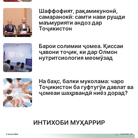
Шаффофият, рақамикунонӣ,
самаранокӣ: самти нави рушди
маъмурияти андоз дар
Тоҷикистон
Барои солимии ҷомеа. Қиссаи
ҷавони тоҷик, ки дар Олмон
нутритсиология меомӯзад
На баҳс, балки муколама: чаро
Тоҷикистон ба гуфтугӯи давлат ва
ҷомеаи шаҳрвандӣ ниёз дорад?
ИНТИХОБИ МУҲАРРИР