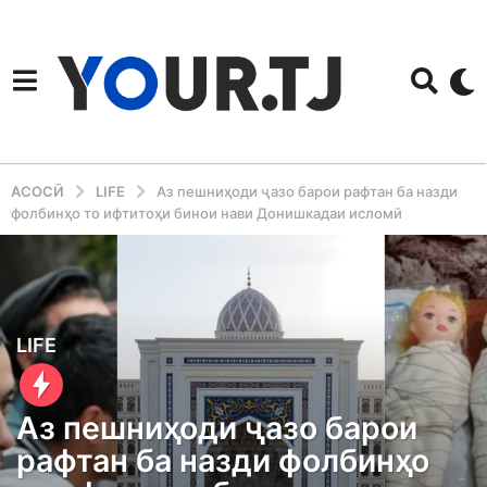
АСОСӢ
LIFE
Аз пешниҳоди ҷазо барои рафтан ба назди
фолбинҳо то ифтитоҳи бинои нави Донишкадаи исломӣ
1
LIFE
2
m
Аз пешниҳоди ҷазо барои
o
рафтан ба назди фолбинҳо
n