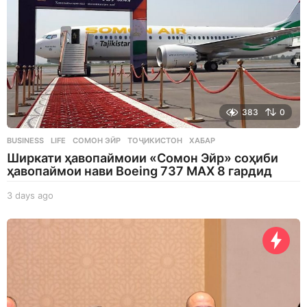
383
0
BUSINESS
,
LIFE
СОМОН ЭЙР
,
ТОҶИКИСТОН
,
ХАБАР
Ширкати ҳавопаймоии «Сомон Эйр» соҳиби
ҳавопаймои нави Boeing 737 MAX 8 гардид
3 days ago
3
d
a
y
s
a
g
o