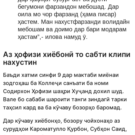
бегумони фарзандон мебошад. Дар
оила мо чор фарзанд (ҳама писар)
ҳастем. Ман нахустфарзанди волидайн
мебошам ва доимо дар бари модарам
ҳастам”,- илова намуд ӯ.
Аз ҳофизи хиёбонӣ то сабти клипи
нахустин
Баъди хатми синфи 9 дар мактаби миёнаи
зодгоҳаш ба Коллеҷи санъати ба номи
Содирхон Ҳофизи шаҳри Хуҷанд дохил шуд.
Вале бо сабаби шароити танги зиндагӣ тарки
таҳсил кард ва ба кӯчаву бозорҳо баромад.
Дар кӯчаву хиёбонҳо, бозору чойхонаҳо аз
сурудҳои Кароматулло Қурбон, Субҳон Саид,