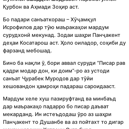
Қурбон ва Аҳмади Зоҳир аст.
Бо падари санъаткораш – Хӯҷамқул
Исрофилов дар тӯю маъракаҳои мардум
сурудхонӣ мекунад. Зодаи шаҳри Панҷакент
деҳаи Косатарош аст. Ҳоло оиладор, соҳиби ду
фарзанд мебошад.
Бино ба нақли ӯ, бори аввал суруди “Писар рав
қадри модар дон, ки доим”-ро аз устоди
санъат Ҷурабек Муродов дар тӯйи
хешовандон ҳамроҳи падараш сароидааст.
Мардум хеле хуш пазируфтанд ва минбаъд
дар маъракаҳо падарро бо писар даъват
мекарданд. Ин истеъдодаш ӯро аз шаҳри
Панҷакент то Душанбе ва аз пойтахт то дигар