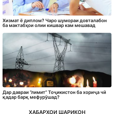
Хизмат ё диплом? Чаро шумораи довталабон
ба мактабҳои олии кишвар кам мешавад
Дар давраи “лимит” Тоҷикистон ба хориҷа чӣ
қадар барқ мефурӯшад?
ХАБАРҲОИ ШАРИКОН