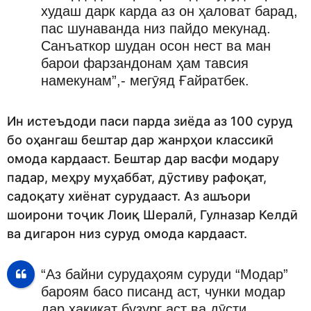
худаш дарк карда аз он ҳаловат барад,
пас шунаванда низ пайдо мекунад.
Санъаткор шудан осон нест ва ман
барои фарзандонам ҳам тавсия
намекунам”,- мегӯяд Ғайратбек.
Ин истеъдоди паси парда зиёда аз 100 суруд
бо оҳангаш бештар дар жанрҳои классикӣ
омода кардааст. Бештар дар васфи модару
падар, меҳру муҳаббат, дӯстиву рафоқат,
садоқату хиёнат сурудааст. Аз ашъори
шоирони тоҷик Лоиқ Шералӣ, Гулназар Келдӣ
ва дигарон низ суруд омода кардааст.
“Аз байни сурудаҳоям суруди “Модар”
бароям басо писанд аст, чунки модар
дар ҳақиқат бузург аст ва дӯсти