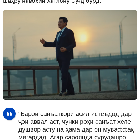
шаҳру навоҳии Хатлону Суғд бурд.
“Барои санъаткори асил истеъдод дар
ҷои аввал аст, чунки роҳи санъат хеле
душвор асту на ҳама дар он муваффақ
мегардад. Агар сароянда сурудашро