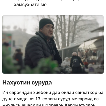
ҳамсуҳбати мо.
Нахустин суруда
Ин сарояндаи хиёбонӣ дар оилаи санъаткор ба
дунё омада, аз 13-солаги суруд месароид ва
мухлиси ашаддии шодравон Кароматуллои