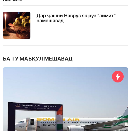
Дар ҷашни Наврӯз як рӯз “лимит”
намешавад
БА ТУ МАЪҚУЛ МЕШАВАД