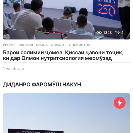
1323
4
PEOPLE
ВАРЗИШ
,
ҚИССА
,
ОЛМОН
,
ТОҶИКИСТОН
Барои солимии ҷомеа. Қиссаи ҷавони тоҷик,
ки дар Олмон нутритсиология меомӯзад
1 week ago
1
w
e
ДИДАНРО ФАРОМӮШ НАКУН
e
k
a
g
o