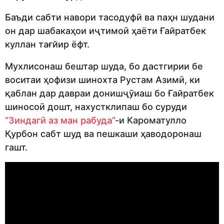
Баъди сабти навори тасодуфӣ ва паҳн шудани
он дар шабакаҳои иҷтимоӣ ҳаёти Ғайратбек
куллан тағйир ёфт.
Мухлисонаш бештар шуда, бо дастгирии бе
воситаи ҳофизи шинохта Рустам Азимӣ, ки
қаблан дар давраи донишҷӯиаш бо Ғайратбек
шиносоӣ дошт, нахустклипаш бо суруди
“Зиндагӣ аз ман рабуда”
-и Кароматулло
Қурбон сабт шуд ва пешкаши ҳаводоронаш
гашт.