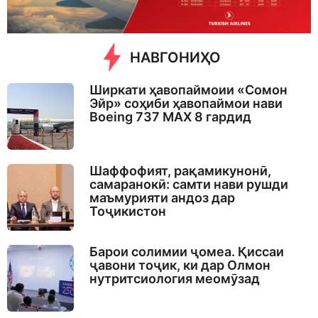
НАВГОНИҲО
Ширкати ҳавопаймоии «Сомон
Эйр» соҳиби ҳавопаймои нави
Boeing 737 MAX 8 гардид
Шаффофият, рақамикунонӣ,
самаранокӣ: самти нави рушди
маъмурияти андоз дар
Тоҷикистон
Барои солимии ҷомеа. Қиссаи
ҷавони тоҷик, ки дар Олмон
нутритсиология меомӯзад