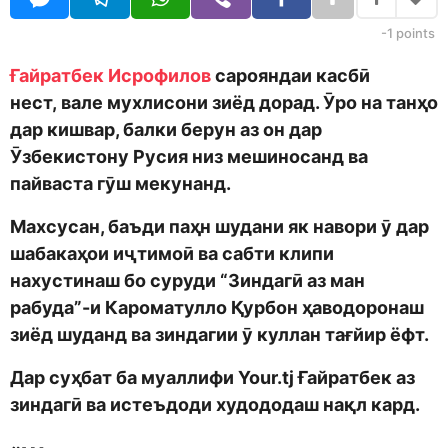
d
a
m
g
-1
points
o
o
n
Ғайратбек Исрофилов
сарояндаи касбӣ
нест, вале мухлисони зиёд дорад. Ӯро на танҳо
дар кишвар, балки берун аз он дар
Ӯзбекистону Русия низ мешиносанд ва
пайваста гӯш мекунанд
.
Махсусан, баъди паҳн шудани як навори ӯ дар
шабакаҳои иҷтимоӣ ва сабти клипи
нахустинаш бо суруди “Зиндагӣ аз ман
рабуда”-и Кароматулло Қурбон ҳаводоронаш
зиёд шуданд ва зиндагии ӯ куллан тағйир ёфт.
Дар суҳбат ба муаллифи Your.tj Ғайратбек аз
зиндагӣ ва истеъдоди худододаш нақл кард.