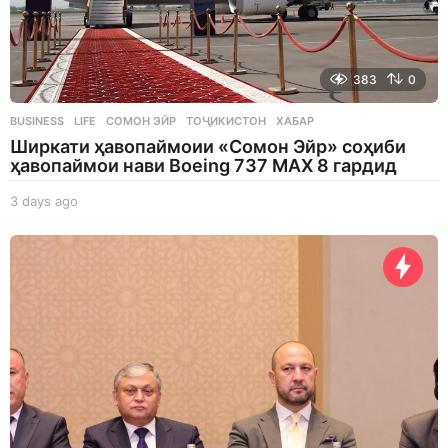
383
0
BUSINESS
,
LIFE
СОМОН ЭЙР
,
ТОҶИКИСТОН
,
ХАБАР
Ширкати ҳавопаймоии «Сомон Эйр» соҳиби
ҳавопаймои нави Boeing 737 MAX 8 гардид
3 days ago
3
d
a
y
s
a
g
o