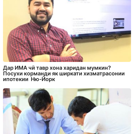
Дар ИМА чӣ тавр хона харидан мумкин?
Посухи корманди як ширкати хизматрасонии
ипотекии Ню-Йорк