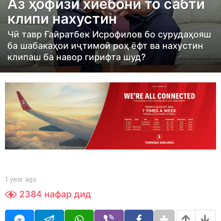
Аз ҳофизи хиёбонӣ то сабти
a
клипи нахустин
r
a
Чӣ тавр Ғайратбек Исрофилов бо сурудаҳояш
ба шабакаҳои иҷтимоӣ роҳ ёфт ва нахустин
g
клипаш ба навор гирифта шуд?
o
1
y
e
a
r
a
g
o
b
1 year ago
1
y
y
2384
нафар дид
S
e
h
a
o
r