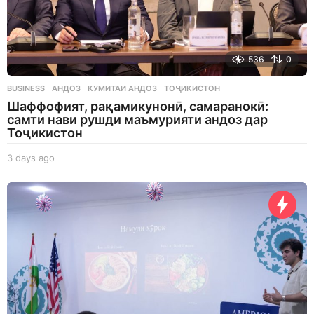
536
0
BUSINESS
АНДОЗ
,
КУМИТАИ АНДОЗ
,
ТОҶИКИСТОН
Шаффофият, рақамикунонӣ, самаранокӣ:
самти нави рушди маъмурияти андоз дар
Тоҷикистон
3 days ago
3
d
a
y
s
a
g
o