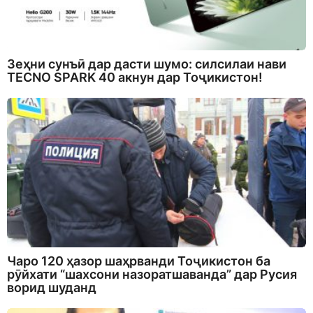
Зеҳни сунъӣ дар дасти шумо: силсилаи нави
TECNO SPARK 40 акнун дар Тоҷикистон!
Чаро 120 ҳазор шаҳрванди Тоҷикистон ба
рӯйхати “шахсони назоратшаванда” дар Русия
ворид шуданд