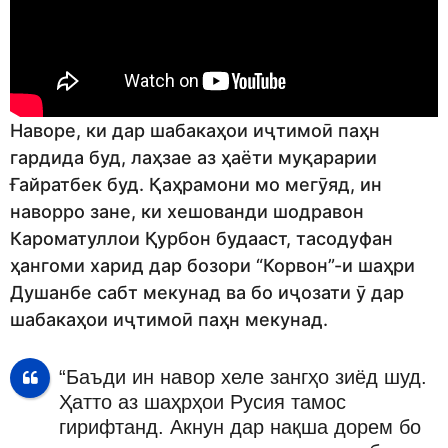
Наворе, ки дар шабакаҳои иҷтимоӣ паҳн
гардида буд, лаҳзае аз ҳаёти муқарарии
Ғайратбек буд. Қаҳрамони мо мегӯяд, ин
наворро зане, ки хешованди шодравон
Кароматуллои Қурбон будааст, тасодуфан
ҳангоми харид дар бозори “Корвон”-и шаҳри
Душанбе сабт мекунад ва бо иҷозати ӯ дар
шабакаҳои иҷтимоӣ паҳн мекунад.
“Баъди ин навор хеле зангҳо зиёд шуд.
Ҳатто аз шаҳрҳои Русия тамос
гирифтанд. Акнун дар нақша дорем бо