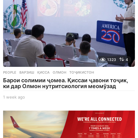
1323
4
PEOPLE
ВАРЗИШ
,
ҚИССА
,
ОЛМОН
,
ТОҶИКИСТОН
Барои солимии ҷомеа. Қиссаи ҷавони тоҷик,
ки дар Олмон нутритсиология меомӯзад
1 week ago
1
w
e
e
k
a
g
o