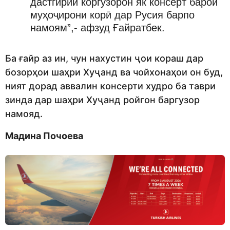
дастгирии коргузорон як консерт барои
муҳоҷирони корӣ дар Русия барпо
намоям”,- афзуд Ғайратбек.
Ба ғайр аз ин, чун нахустин ҷои кораш дар
бозорҳои шаҳри Хуҷанд ва чойхонаҳои он буд,
ният дорад аввалин консерти худро ба таври
зинда дар шаҳри Хуҷанд ройгон баргузор
намояд.
Мадина Почоева