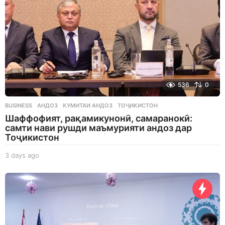
536
0
BUSINESS
АНДОЗ
,
КУМИТАИ АНДОЗ
,
ТОҶИКИСТОН
Шаффофият, рақамикунонӣ, самаранокӣ:
самти нави рушди маъмурияти андоз дар
Тоҷикистон
3 days ago
3
d
a
y
s
a
g
o