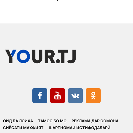
ОИД БА ЛОИҲА
ТАМОС БО МО
РЕКЛАМА ДАР СОМОНА
CИЁСАТИ МАХФИЯТ
ШАРТНОМАИ ИСТИФОДАБАРӢ