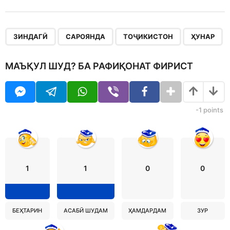
,
,
,
ЗИНДАГӢ
САРОЯНДА
ТОҶИКИСТОН
ҲУНАР
МАЪҚУЛ ШУД? БА РАФИҚОНАТ ФИРИСТ
-1
points
1
1
0
0
БЕҲТАРИН
АСАБӢ ШУДАМ
ҲАМДАРДАМ
ЗУР