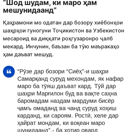
“Шод шудам, ки маро ҳам
мешунидаанд”
Қаҳрамони мо одатан дар бозору хиёбонҳои
шаҳрҳои гуногуни Тоҷикистон ва Узбекистон
месароид ва диққати роҳгузаронро ҷалб
мекард. Инчунин, баъзан ба тӯю маъракаҳо
ҳам даъват мешуд.
“Рӯзе дар бозори “Сиёҳ”-и шаҳри
Самарқанд суруд мехондам, як нафар
маро ба тӯяш даъват кард. Тӯй дар
шаҳри Марғилон буд ва вақте саҳна
баромадам наздам мардуми бисёр
ҷамъ омаданд ва чанд суруд хоҳиш
карданд, ки сароям. Ростӣ, хеле дар
ҳайрат мондам, ки воқеан маро
шунидаанд”,- ба хотир овард