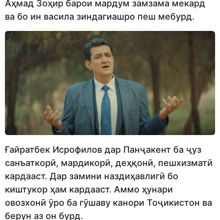
Аҳмад Зоҳир барои мардум замзама мекард
ва бо ин васила зиндагиашро пеш мебурд.
Ғайратбек Исрофилов дар Панҷакент ба ҷуз
санъаткорӣ, мардикорӣ, деҳқонӣ, пешхизматӣ
кардааст. Дар замини наздиҳавлигӣ бо
киштукор ҳам кардааст. Аммо ҳунари
овозхонӣ ӯро ба гӯшаву канори Тоҷикистон ва
берун аз он бурд.