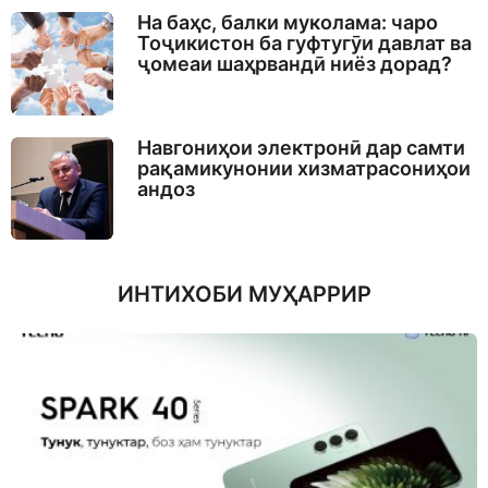
На баҳс, балки муколама: чаро
Тоҷикистон ба гуфтугӯи давлат ва
ҷомеаи шаҳрвандӣ ниёз дорад?
Навгониҳои электронӣ дар самти
рақамикунонии хизматрасониҳои
андоз
ИНТИХОБИ МУҲАРРИР