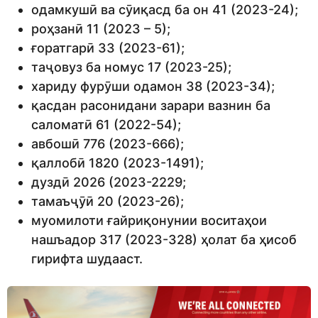
одамкушӣ ва сӯиқасд ба он 41 (2023-24);
роҳзанӣ 11 (2023 – 5);
ғоратгарӣ 33 (2023-61);
таҷовуз ба номус 17 (2023-25);
хариду фурӯши одамон 38 (2023-34);
қасдан расонидани зарари вазнин ба
саломатӣ 61 (2022-54);
авбошӣ 776 (2023-666);
қаллобӣ 1820 (2023-1491);
дуздӣ 2026 (2023-2229;
тамаъҷӯӣ 20 (2023-26);
муомилоти ғайриқонунии воситаҳои
нашъадор 317 (2023-328) ҳолат ба ҳисоб
гирифта шудааст.