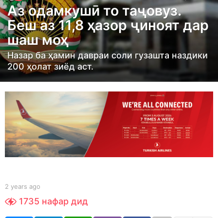
Аз одамкушӣ то таҷовуз.
a
Беш аз 11,8 ҳазор ҷиноят дар
r
шаш моҳ
s
a
Назар ба ҳамин давраи соли гузашта наздики
g
200 ҳолат зиёд аст.
o
2
y
e
a
r
s
a
g
b
2 years ago
2
y
o
y
1735
нафар дид
S
e
h
a