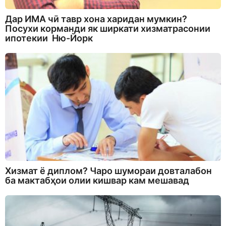
Дар ИМА чӣ тавр хона харидан мумкин?
Посухи корманди як ширкати хизматрасонии
ипотекии Ню-Йорк
Хизмат ё диплом? Чаро шумораи довталабон
ба мактабҳои олии кишвар кам мешавад