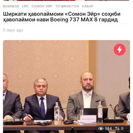
BUSINESS
,
LIFE
СОМОН ЭЙР
,
ТОҶИКИСТОН
,
ХАБАР
Ширкати ҳавопаймоии «Сомон Эйр» соҳиби
ҳавопаймои нави Boeing 737 MAX 8 гардид
5 days ago
5
d
a
y
s
a
g
o
584
0