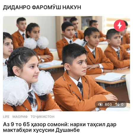
a
ДИДАНРО ФАРОМӮШ НАКУН
y
s
a
g
o
603
0
LIFE
МАОРИФ
,
ТОҶИКИСТОН
Аз 9 то 65 ҳазор сомонӣ: нархи таҳсил дар
мактабҳои хусусии Душанбе