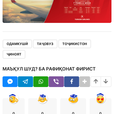
,
,
,
ОДАМКУШӢ
ТАҶОВУЗ
ТОҶИКИСТОН
ҶИНОЯТ
МАЪҚУЛ ШУД? БА РАФИҚОНАТ ФИРИСТ
0
0
0
0