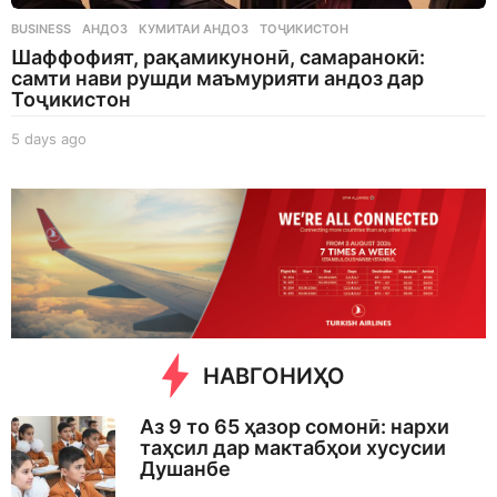
BUSINESS
АНДОЗ
,
КУМИТАИ АНДОЗ
,
ТОҶИКИСТОН
Шаффофият, рақамикунонӣ, самаранокӣ:
самти нави рушди маъмурияти андоз дар
Тоҷикистон
5 days ago
5
d
a
y
s
a
g
o
НАВГОНИҲО
Аз 9 то 65 ҳазор сомонӣ: нархи
таҳсил дар мактабҳои хусусии
Душанбе