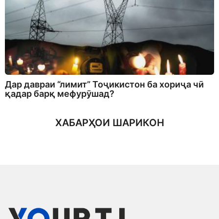
Дар давраи “лимит” Тоҷикистон ба хориҷа чӣ
қадар барқ мефурӯшад?
ХАБАРҲОИ ШАРИКОН