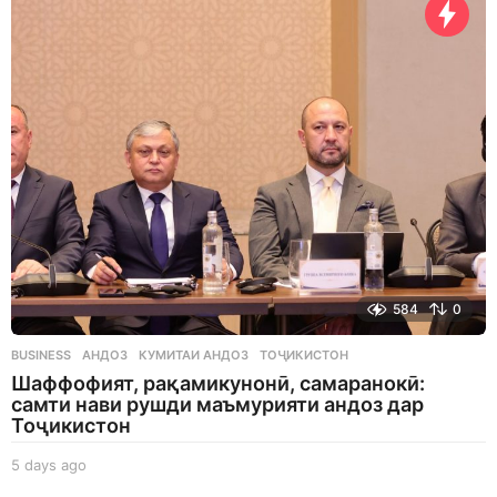
y
s
a
g
o
584
0
BUSINESS
АНДОЗ
,
КУМИТАИ АНДОЗ
,
ТОҶИКИСТОН
Шаффофият, рақамикунонӣ, самаранокӣ:
самти нави рушди маъмурияти андоз дар
Тоҷикистон
5 days ago
5
d