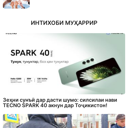
ИНТИХОБИ МУҲАРРИР
Зеҳни сунъӣ дар дасти шумо: силсилаи нави
TECNO SPARK 40 акнун дар Тоҷикистон!