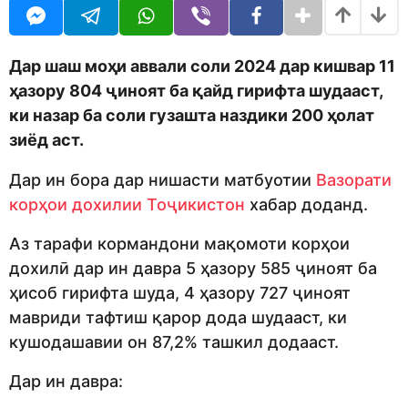
o
r
d
s
m
a
o
g
Дар шаш моҳи аввали соли 2024 дар кишвар 11
n
o
ҳазору 804 ҷиноят ба қайд гирифта шудааст,
ки назар ба соли гузашта наздики 200 ҳолат
зиёд аст.
Дар ин бора дар нишасти матбуотии
Вазорати
корҳои дохилии Тоҷикистон
хабар доданд.
Аз тарафи кормандони мақомоти корҳои
дохилӣ дар ин давра 5 ҳазору 585 ҷиноят ба
ҳисоб гирифта шуда, 4 ҳазору 727 ҷиноят
мавриди тафтиш қарор дода шудааст, ки
кушодашавии он 87,2% ташкил додааст.
Дар ин давра: