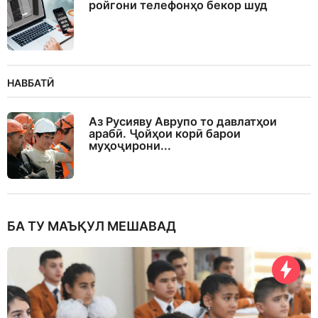
ройгони телефонҳо бекор шуд
НАВБАТӢ
Аз Русияву Аврупо то давлатҳои
арабӣ. Ҷойҳои корӣ барои
муҳоҷирони...
БА ТУ МАЪҚУЛ МЕШАВАД