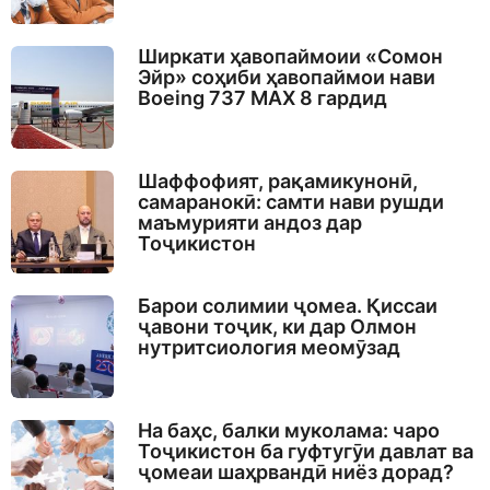
Ширкати ҳавопаймоии «Сомон
Эйр» соҳиби ҳавопаймои нави
Boeing 737 MAX 8 гардид
Шаффофият, рақамикунонӣ,
самаранокӣ: самти нави рушди
маъмурияти андоз дар
Тоҷикистон
Барои солимии ҷомеа. Қиссаи
ҷавони тоҷик, ки дар Олмон
нутритсиология меомӯзад
На баҳс, балки муколама: чаро
Тоҷикистон ба гуфтугӯи давлат ва
ҷомеаи шаҳрвандӣ ниёз дорад?