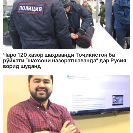
Чаро 120 ҳазор шаҳрванди Тоҷикистон ба
рӯйхати “шахсони назоратшаванда” дар Русия
ворид шуданд