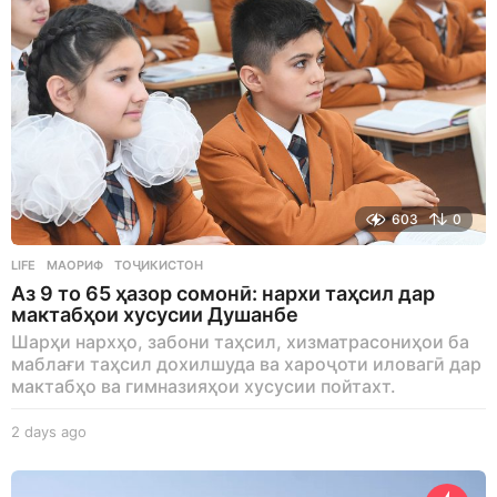
603
0
LIFE
МАОРИФ
,
ТОҶИКИСТОН
Аз 9 то 65 ҳазор сомонӣ: нархи таҳсил дар
мактабҳои хусусии Душанбе
Шарҳи нархҳо, забони таҳсил, хизматрасониҳои ба
маблағи таҳсил дохилшуда ва хароҷоти иловагӣ дар
мактабҳо ва гимназияҳои хусусии пойтахт.
2 days ago
2
d
a
y