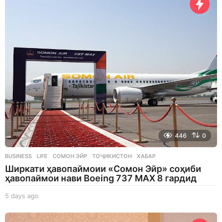
s
a
g
o
446
0
BUSINESS
,
LIFE
СОМОН ЭЙР
,
ТОҶИКИСТОН
,
ХАБАР
Ширкати ҳавопаймоии «Сомон Эйр» соҳиби
ҳавопаймои нави Boeing 737 MAX 8 гардид
5 days ago
5
d
a