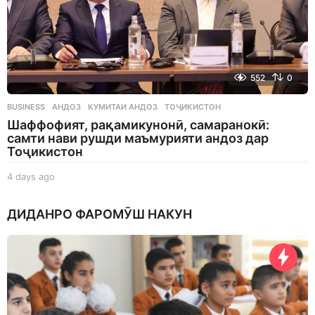
552
0
BUSINESS
АНДОЗ
,
КУМИТАИ АНДОЗ
,
ТОҶИКИСТОН
Шаффофият, рақамикунонӣ, самаранокӣ:
самти нави рушди маъмурияти андоз дар
Тоҷикистон
4 days ago
4
d
a
ДИДАНРО ФАРОМӮШ НАКУН
y
s
a
g
o