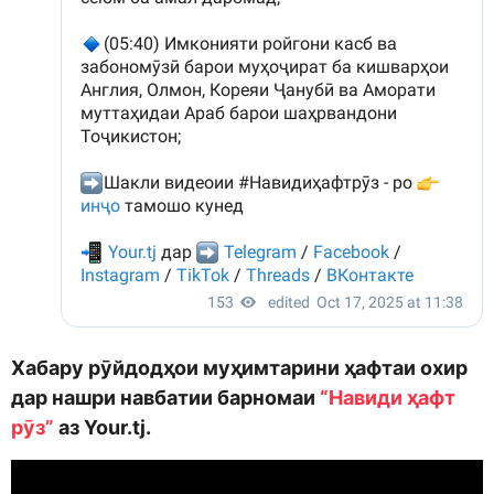
Хабару рӯйдодҳои муҳимтарини ҳафтаи охир
дар нашри навбатии барномаи
“Навиди ҳафт
рӯз”
аз Your.tj.