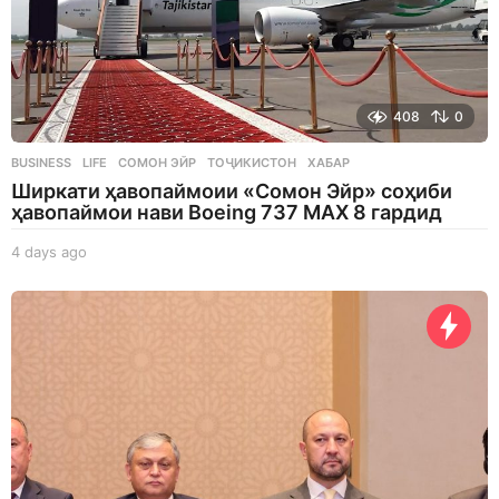
408
0
BUSINESS
,
LIFE
СОМОН ЭЙР
,
ТОҶИКИСТОН
,
ХАБАР
Ширкати ҳавопаймоии «Сомон Эйр» соҳиби
ҳавопаймои нави Boeing 737 MAX 8 гардид
4 days ago
4
d
a
y
s
a
g
o