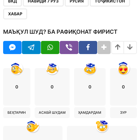
ВКД
НАВИДИ 7 РӮЗ
РУСИЯ
ТОҶИКИСТОН
ХАБАР
МАЪҚУЛ ШУД? БА РАФИҚОНАТ ФИРИСТ
0
0
0
0
БЕҲТАРИН
АСАБӢ ШУДАМ
ҲАМДАРДАМ
ЗУР