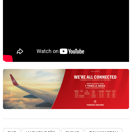
,
,
,
,