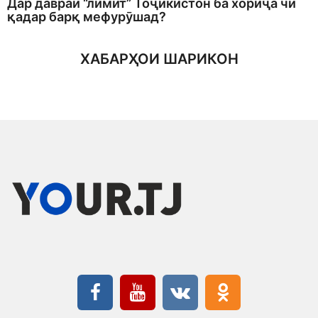
Дар давраи “лимит” Тоҷикистон ба хориҷа чӣ
қадар барқ мефурӯшад?
ХАБАРҲОИ ШАРИКОН