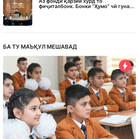
Аз фонди қарзии хурд то
фиҷиталбонк. Бонки “Ҳумо” чӣ гуна...
БА ТУ МАЪҚУЛ МЕШАВАД