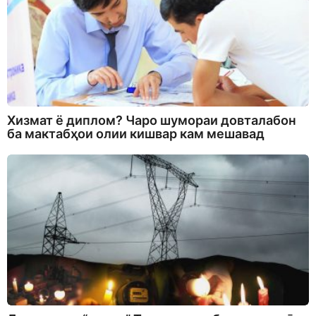
Хизмат ё диплом? Чаро шумораи довталабон
ба мактабҳои олии кишвар кам мешавад