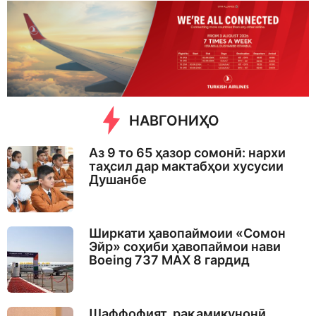
y
s
a
g
o
НАВГОНИҲО
Аз 9 то 65 ҳазор сомонӣ: нархи
таҳсил дар мактабҳои хусусии
Душанбе
Ширкати ҳавопаймоии «Сомон
Эйр» соҳиби ҳавопаймои нави
Boeing 737 MAX 8 гардид
Шаффофият, рақамикунонӣ,