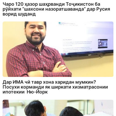
Чаро 120 ҳазор шаҳрванди Тоҷикистон ба
рӯйхати “шахсони назоратшаванда” дар Русия
ворид шуданд
Дар ИМА чӣ тавр хона харидан мумкин?
Посухи корманди як ширкати хизматрасонии
ипотекии Ню-Йорк