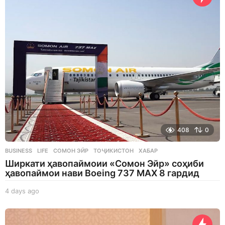
u
r
s
a
g
o
408
0
BUSINESS
,
LIFE
СОМОН ЭЙР
,
ТОҶИКИСТОН
,
ХАБАР
Ширкати ҳавопаймоии «Сомон Эйр» соҳиби
ҳавопаймои нави Boeing 737 MAX 8 гардид
4 days ago
4
d
a
y