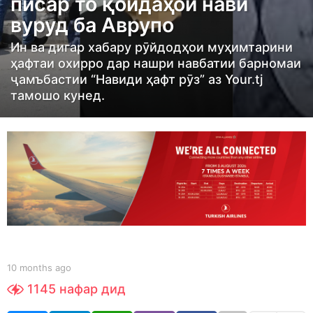
писар то қоидаҳои нави
n
вуруд ба Аврупо
t
h
Ин ва дигар хабару рӯйдодҳои муҳимтарини
s
ҳафтаи охирро дар нашри навбатии барномаи
ҷамъбастии “Навиди ҳафт рӯз” аз Your.tj
a
тамошо кунед.
g
o
1
0
m
o
n
t
h
b
s
10 months ago
1
y
0
a
1145
нафар дид
S
m
g
h
o