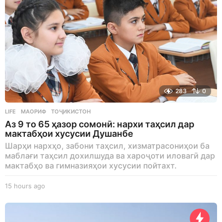
283
0
LIFE
МАОРИФ
,
ТОҶИКИСТОН
Аз 9 то 65 ҳазор сомонӣ: нархи таҳсил дар
мактабҳои хусусии Душанбе
Шарҳи нархҳо, забони таҳсил, хизматрасониҳои ба
маблағи таҳсил дохилшуда ва хароҷоти иловагӣ дар
мактабҳо ва гимназияҳои хусусии пойтахт.
15 hours ago
1
5
h
o