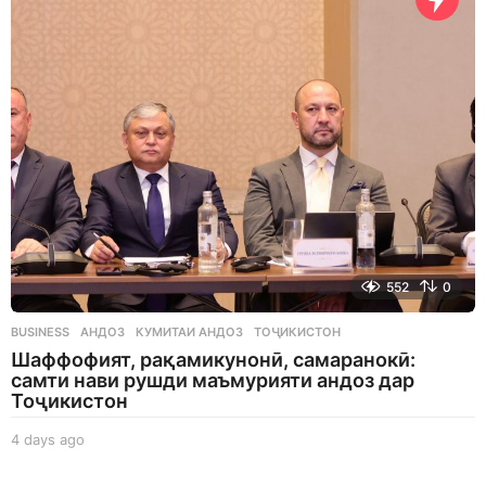
s
a
g
o
552
0
BUSINESS
АНДОЗ
,
КУМИТАИ АНДОЗ
,
ТОҶИКИСТОН
Шаффофият, рақамикунонӣ, самаранокӣ:
самти нави рушди маъмурияти андоз дар
Тоҷикистон
4 days ago
4
d
a