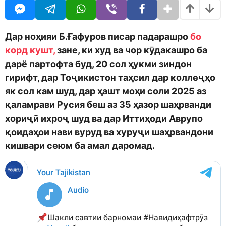
o
n
o
d
t
m
h
o
s
Дар ноҳияи Б.Ғафуров писар падарашро
бо
n
a
корд кушт,
зане, ки худ ва чор кӯдакашро ба
g
дарё партофта буд, 20 сол ҳукми зиндон
o
гирифт, дар Тоҷикистон таҳсил дар коллеҷҳо
як сол кам шуд, дар ҳашт моҳи соли 2025 аз
қаламрави Русия беш аз 35 ҳазор шаҳрванди
хориҷӣ ихроҷ шуд ва дар Иттиҳоди Аврупо
қоидаҳои нави вуруд ва хуруҷи шаҳрвандони
кишвари сеюм ба амал даромад.