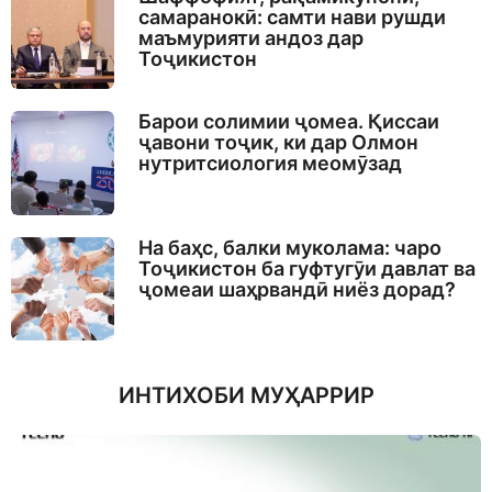
самаранокӣ: самти нави рушди
маъмурияти андоз дар
Тоҷикистон
Барои солимии ҷомеа. Қиссаи
ҷавони тоҷик, ки дар Олмон
нутритсиология меомӯзад
На баҳс, балки муколама: чаро
Тоҷикистон ба гуфтугӯи давлат ва
ҷомеаи шаҳрвандӣ ниёз дорад?
ИНТИХОБИ МУҲАРРИР