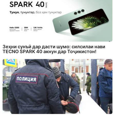
Зеҳни сунъӣ дар дасти шумо: силсилаи нави
TECNO SPARK 40 акнун дар Тоҷикистон!