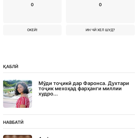
0
0
ОКЕЙ!
ИН ЧӢ ХЕЛ ШУД?
ҚАБЛӢ
Мӯди тоҷикӣ дар Фаронса. Духтари
тоҷик мехоҳад фарҳанги миллии
худро...
НАВБАТӢ