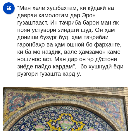
“Ман хеле хушбахтам, ки кӯдакӣ ва
давраи камолотам дар Эрон
гузаштааст. Ин таҷриба барои ман як
пояи устувори зиндагӣ шуд. Он ҳам
дониши бузург буд, ҳам таҷрибаи
гаронбаҳо ва ҳам ошноӣ бо фарҳанге,
ки ба мо наздик, вале ҳамзамон каме
ношинос аст. Ман дар он ҷо дӯстони
зиёде пайдо кардам”,- бо хушнудӣ ёди
рӯзгори гузашта кард ӯ.