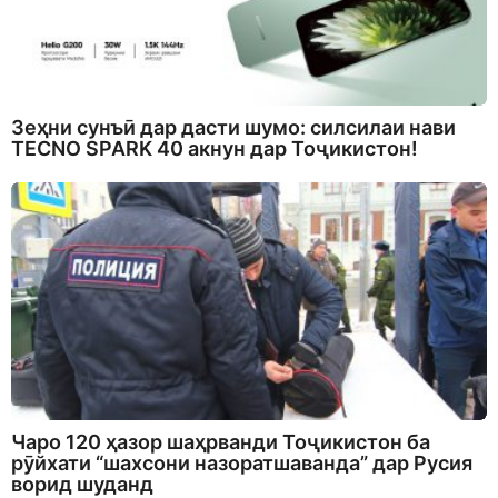
Зеҳни сунъӣ дар дасти шумо: силсилаи нави
TECNO SPARK 40 акнун дар Тоҷикистон!
Чаро 120 ҳазор шаҳрванди Тоҷикистон ба
рӯйхати “шахсони назоратшаванда” дар Русия
ворид шуданд