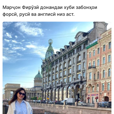
Марҷон Фирӯзӣ донандаи хуби забонҳои
форсӣ, русӣ ва англисӣ низ аст.