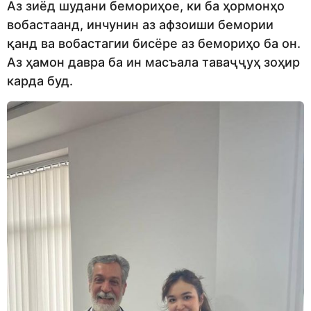
Аз зиёд шудани бемориҳое, ки ба ҳормонҳо
вобастаанд, инчунин аз афзоиши бемории
қанд ва вобастагии бисёре аз бемориҳо ба он.
Аз ҳамон давра ба ин масъала таваҷҷуҳ зоҳир
карда буд.