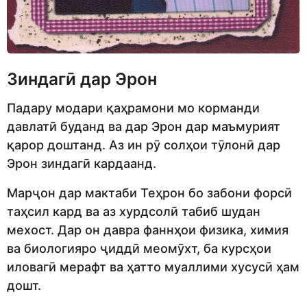
Зиндагӣ дар Эрон
Падару модари қаҳрамони мо корманди
давлатӣ буданд ва дар Эрон дар маъмурият
қарор доштанд. Аз ин рӯ солҳои тӯлонӣ дар
Эрон зиндагӣ кардаанд.
Марҷон дар мактаби Теҳрон бо забони форсӣ
таҳсил кард ва аз хурдсолӣ табиб шудан
мехост. Дар он давра фаннҳои физика, химия
ва биологияро ҷиддӣ меомӯхт, ба курсҳои
иловагӣ мерафт ва ҳатто муаллими хусусӣ ҳам
дошт.