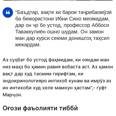
“Баъдтар, вақте ки барои таҷрибаомӯзӣ
ба бемористони Ибни Сино меомадам,
дар он ҷо бо устод, профессор Аббоси
Таваккулиён ошно шудам. Он замон
ман дар курси сеюми донишгоҳ таҳсил
мекардам.
Аз суҳбат бо устод фаҳмидам, ки ояндаи ман
низ маҳз бо ҳамин равия вобаста аст. Аз ҳамон
вақт дар худ тасмим гирифтам, ки
эндокринологияро интихоб кунам ва имрӯз аз
ин интихоби худ хеле мамнун ҳастам”,- гуфт
Марҷон.
Оғози фаъолияти тиббӣ