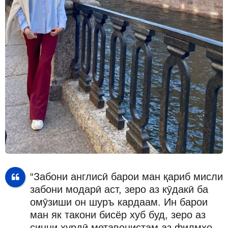
“Забони англисӣ барои ман қариб мисли
забони модарӣ аст, зеро аз кӯдакӣ ба
омӯзиши он шуръ кардаам. Ин барои
ман як такони бисёр хуб буд, зеро аз
синни хурдӣ метавонистам аз филмҳо