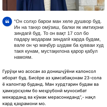
“Он солҳо барои ман хеле душвор буд.
Ин на танҳо омӯзиш, балки як имтиҳони
зиндагӣ буд. То он вақт 17 сол бо
падару модарам зиндагӣ карда будам,
вале он ҷо маҷбур шудам ба қувваи худ
такя кунам, мустақилона қарор қабул
намоям.
Гурӯҳи мо асосан аз донишҷӯёни калонсол
иборат буд. Бисёре аз ҳамсабақонам 23-сола
ё калонтар буданд. Ман хурдтарин будам ва
ҳамкурсҳоям бо меҳрубонӣ муносибат
мекарданд ва кӯмак мерасониданд”,- нақл
кард қаҳрамони мо.