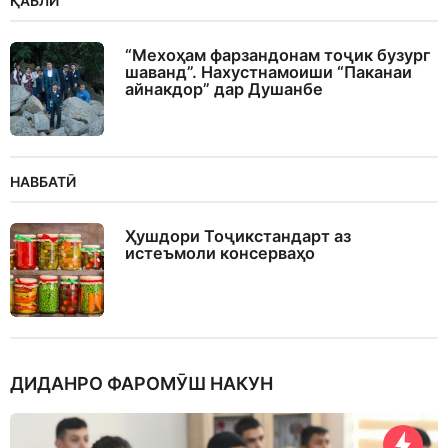
ҚАБЛӢ
“Мехоҳам фарзандонам тоҷик бузург
шаванд”. Нахустнамоиши “Паканаи
айнакдор” дар Душанбе
НАВБАТӢ
Ҳушдори Тоҷикстандарт аз
истеъмоли консерваҳо
ДИДАНРО ФАРОМӮШ НАКУН