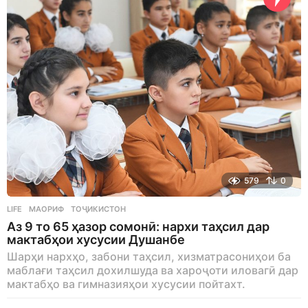
579
0
LIFE
МАОРИФ
,
ТОҶИКИСТОН
Аз 9 то 65 ҳазор сомонӣ: нархи таҳсил дар
мактабҳои хусусии Душанбе
Шарҳи нархҳо, забони таҳсил, хизматрасониҳои ба
маблағи таҳсил дохилшуда ва хароҷоти иловагӣ дар
мактабҳо ва гимназияҳои хусусии пойтахт.