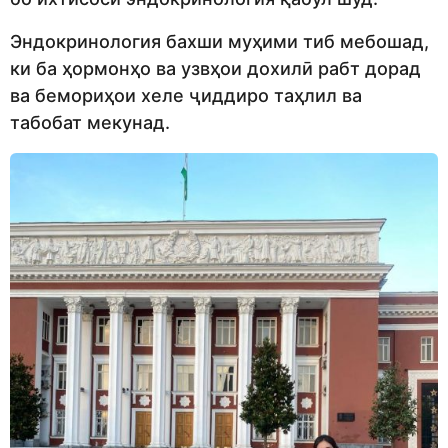
Эндокринология бахши муҳими тиб мебошад,
ки ба ҳормонҳо ва узвҳои дохилӣ рабт дорад
ва бемориҳои хеле ҷиддиро таҳлил ва
табобат мекунад.