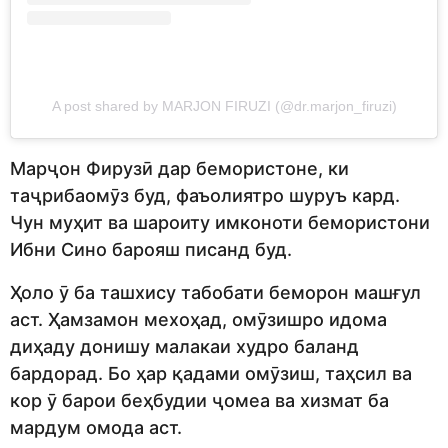
A post shared by MARJON FIRUZI (@dr.marjon_firuzi)
Марҷон Фирузӣ дар бемористоне, ки
таҷрибаомӯз буд, фаъолиятро шуруъ кард.
Чун муҳит ва шароиту имконоти бемористони
Ибни Сино барояш писанд буд.
Ҳоло ӯ ба ташхису табобати беморон машғул
аст. Ҳамзамон мехоҳад, омӯзишро идома
диҳаду донишу малакаи худро баланд
бардорад. Бо ҳар қадами омӯзиш, таҳсил ва
кор ӯ барои беҳбудии ҷомеа ва хизмат ба
мардум омода аст.