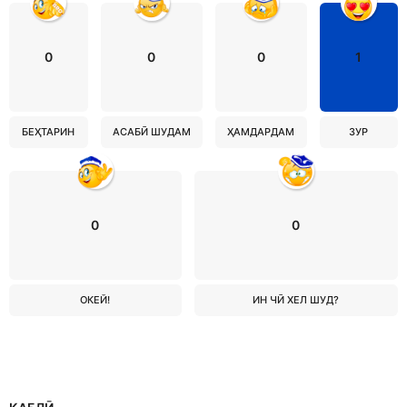
0
0
0
1
БЕҲТАРИН
АСАБӢ ШУДАМ
ҲАМДАРДАМ
ЗУР
0
0
ОКЕЙ!
ИН ЧӢ ХЕЛ ШУД?