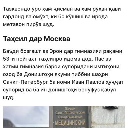
Таэквондо ӯро ҳам ҷисман ва ҳам рӯҳан қавӣ
гардонд ва омӯхт, ки бо кӯшиш ва ирода
метавон пирӯз шуд.
Таҳсил дар
Москва
Баъди бозгашт аз Эрон дар гимназияи рақами
53-и пойтахт таҳсилро идома дод. Пас аз
хатми гимназия барои супоридани имтиҳони
озод ба Донишгоҳи якуми тиббии шаҳри
Санкт-Петербург ба номи Иван Павлов ҳуҷҷат
супорид ва ба ин донишгоҳи бонуфуз қабул
шуд.