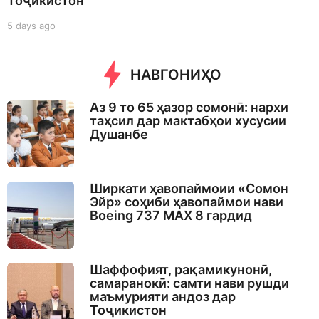
Тоҷикистон
5 days ago
5
d
a
y
НАВГОНИҲО
s
a
Аз 9 то 65 ҳазор сомонӣ: нархи
g
таҳсил дар мактабҳои хусусии
o
Душанбе
Ширкати ҳавопаймоии «Сомон
Эйр» соҳиби ҳавопаймои нави
Boeing 737 MAX 8 гардид
Шаффофият, рақамикунонӣ,
самаранокӣ: самти нави рушди
маъмурияти андоз дар
Тоҷикистон