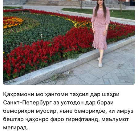
Қаҳрамони мо ҳангоми таҳсил дар шаҳри
Санкт-Петербург аз устодон дар бораи
бемориҳои муосир, яъне бемориҳое, ки имрӯз
бештар ҷаҳонро фаро гирифтаанд, маълумот
мегирад.