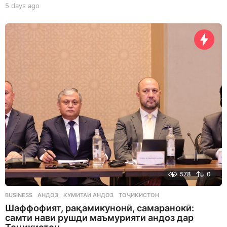
5 days ago
5
d
a
y
s
a
g
o
578
0
BUSINESS
АНДОЗ
,
КУМИТАИ АНДОЗ
,
ТОҶИКИСТОН
Шаффофият, рақамикунонӣ, самаранокӣ:
самти нави рушди маъмурияти андоз дар