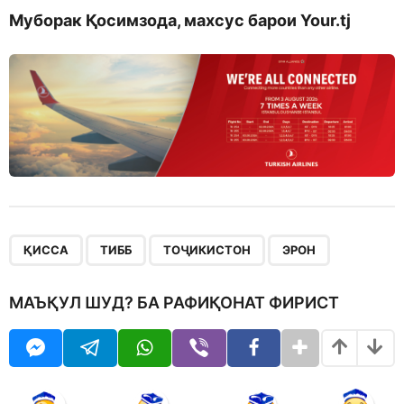
Муборак Қосимзода, махсус барои Your.tj
,
,
,
ҚИССА
ТИББ
ТОҶИКИСТОН
ЭРОН
МАЪҚУЛ ШУД? БА РАФИҚОНАТ ФИРИСТ