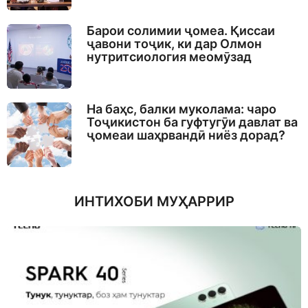
Барои солимии ҷомеа. Қиссаи
ҷавони тоҷик, ки дар Олмон
нутритсиология меомӯзад
На баҳс, балки муколама: чаро
Тоҷикистон ба гуфтугӯи давлат ва
ҷомеаи шаҳрвандӣ ниёз дорад?
ИНТИХОБИ МУҲАРРИР