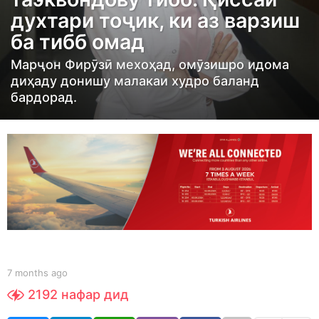
t
духтари тоҷик, ки аз варзиш
h
ба тибб омад
s
a
Марҷон Фирӯзӣ мехоҳад, омӯзишро идома
g
диҳаду донишу малакаи худро баланд
o
бардорад.
7
m
o
n
t
h
s
a
g
b
7 months ago
7
y
m
o
2192
нафар дид
S
o
h
n