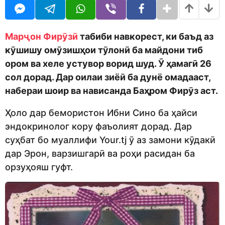
o
t
d
h
m
s
o
a
Марҷон Фирӯзӣ
табиби навкорест, ки баъд аз
n
g
кӯшишу омӯзишҳои тӯлонӣ ба майдони тиб
o
ором ва хеле устувор ворид шуд. Ӯ ҳамагӣ 26
сол дорад. Дар оилаи зиёӣ ба дунё омадааст,
набераи шоир ва нависанда Баҳром Фирӯз аст.
Ҳоло дар бемористон Ибни Сино ба ҳайси
эндокринолог кору фаъолият дорад. Дар
суҳбат бо муаллифи Your.tj ӯ аз замони кӯдакӣ
дар Эрон, варзишгарӣ ва роҳи расидан ба
орзуҳояш гуфт.