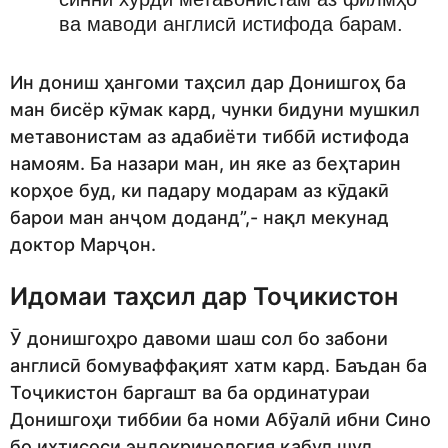
ва маводи англисӣ истифода барам.
Ин дониш ҳангоми таҳсил дар Донишгоҳ ба
ман бисёр кӯмак кард, чунки бидуни мушкил
метавонистам аз адабиёти тиббӣ истифода
намоям. Ба назари ман, ин яке аз беҳтарин
корҳое буд, ки падару модарам аз кӯдакӣ
барои ман анҷом доданд”,- нақл мекунад
доктор Марҷон.
Идомаи таҳсил дар Тоҷикистон
Ӯ донишгоҳро давоми шаш сол бо забони
англисӣ бомуваффақият хатм кард. Баъдан ба
Тоҷикистон баргашт ва ба ординатураи
Донишгоҳи тиббии ба номи Абӯалӣ ибни Сино
бо ихтисоси эндокринология қабул шуд.