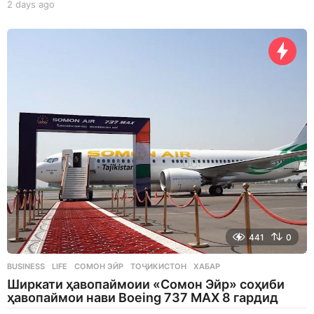
2 days ago
2
d
a
y
s
a
g
o
441
0
BUSINESS
,
LIFE
СОМОН ЭЙР
,
ТОҶИКИСТОН
,
ХАБАР
Ширкати ҳавопаймоии «Сомон Эйр» соҳиби
ҳавопаймои нави Boeing 737 MAX 8 гардид