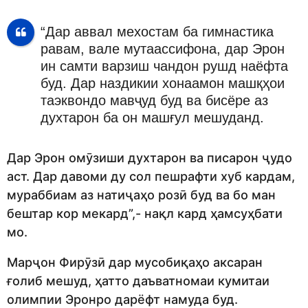
“Дар аввал мехостам ба гимнастика
равам, вале мутаассифона, дар Эрон
ин самти варзиш чандон рушд наёфта
буд. Дар наздикии хонаамон машқҳои
таэквондо мавҷуд буд ва бисёре аз
духтарон ба он машғул мешуданд.
Дар Эрон омӯзиши духтарон ва писарон ҷудо
аст. Дар давоми ду сол пешрафти хуб кардам,
мураббиам аз натиҷаҳо розӣ буд ва бо ман
бештар кор мекард”,- нақл кард ҳамсуҳбати
мо.
Марҷон Фирӯзӣ дар мусобиқаҳо аксаран
ғолиб мешуд, ҳатто даъватномаи кумитаи
олимпии Эронро дарёфт намуда буд.