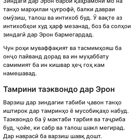
Зиндагӣ дар Эрон барои қаҳрамони мо на
танҳо марҳилаи ҷуғрофӣ, балки давраи
омӯзиш, талош ва интихоб буд. Ӯ вақте аз
интихобҳои худ ҳарф мезанад, боз ба солҳои
зиндагӣ дар Эрон бармегардад.
Чун роҳи муваффақият ва тасмимҳояш ба
онҷо пайванд дорад ва ин муҳаббату
самимият ба ин кишвар ҳеҷ гоҳ кам
намешавад.
Тамрини таэквондо дар Эрон
Варзиш дар зиндагии табиби ҷавон танҳо
иштирок дар тамринҳо ё мусобиқаҳо набуд.
Таэквондо ба ӯ мактаби тарбия ва таҷриба
буд, ҷойе, ки сабр ва талош шакл мегирад.
Дар наврасӣ ба варзиш шавқ дошт.