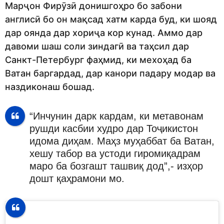
Марҷон Фирӯзӣ донишгоҳро бо забони
англисӣ бо он мақсад хатм карда буд, ки шояд
дар оянда дар хориҷа кор кунад. Аммо дар
давоми шаш соли зиндагӣ ва таҳсил дар
Санкт-Петербург фаҳмид, ки мехоҳад ба
Ватан баргардад, дар канори падару модар ва
наздиконаш бошад.
“Инчунин дарк кардам, ки метавонам
рушди касбии худро дар Тоҷикистон
идома диҳам. Маҳз муҳаббат ба Ватан,
хешу табор ва устоди гиромиқадрам
маро ба бозгашт ташвиқ дод”,- изҳор
дошт қаҳрамони мо.