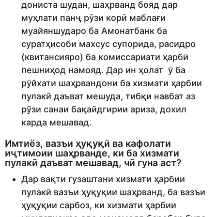
дониста шудан, шаҳрванд бояд дар
муҳлати панҷ рӯзи корӣ маблағи
муайяншударо ба Амонатбанк ба
суратҳисоби махсус супорида, расидро
(квитансияро) ба комиссариати ҳарбӣ
пешниҳод намояд. Дар ин ҳолат ӯ ба
рӯйхати шаҳрвандони ба хизмати ҳарбии
пулакӣ даъват мешуда, тибқи навбат аз
рӯзи санаи бақайдгирии ариза, дохил
карда мешавад.
Имтиёз, вазъи ҳуқуқӣ ва кафолати
иҷтимоии шаҳрванде, ки ба хизмати
пулакӣ даъват мешавад, чӣ гуна аст?
Дар вақти гузаштани хизмати ҳарбии
пулакӣ вазъи ҳуқуқии шаҳрванд, ба вазъи
ҳуқуқии сарбоз, ки хизмати ҳарбии