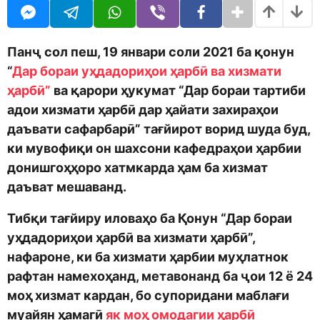
o
t
d
h
m
s
o
a
Панҷ сол пеш, 19 январи соли 2021 ба қонун
n
g
“
Дар бораи уҳдадориҳои ҳарбӣ ва хизмати
o
ҳарбӣ”
ва қарори ҳукумат “Дар бораи тартиби
адои хизмати ҳарбӣ дар ҳайати захираҳои
даъвати сафарбарӣ” тағйирот ворид шуда буд,
ки мувофиқи он шахсони кафедраҳои ҳарбии
донишгоҳҳоро хатмкарда ҳам ба хизмат
даъват мешаванд.
Тибқи тағйиру иловаҳо ба Қонун “Дар бораи
уҳдадориҳои ҳарбӣ ва хизмати ҳарбӣ”,
нафароне, ки ба хизмати ҳарбии муҳлатнок
рафтан намехоҳанд, метавонанд ба ҷои 12 ё 24
моҳ хизмат кардан, бо супоридани маблағи
муайян ҳамагӣ
як моҳ омодагии ҳарбӣ