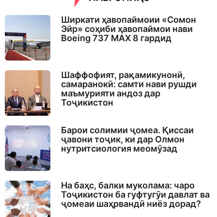
Ширкати ҳавопаймоии «Сомон
Эйр» соҳиби ҳавопаймои нави
Boeing 737 MAX 8 гардид
Шаффофият, рақамикунонӣ,
самаранокӣ: самти нави рушди
маъмурияти андоз дар
Тоҷикистон
Барои солимии ҷомеа. Қиссаи
ҷавони тоҷик, ки дар Олмон
нутритсиология меомӯзад
На баҳс, балки муколама: чаро
Тоҷикистон ба гуфтугӯи давлат ва
ҷомеаи шаҳрвандӣ ниёз дорад?