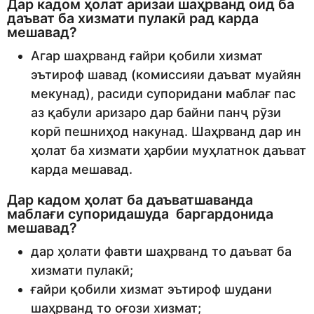
Дар кадом ҳолат аризаи шаҳрванд оид ба
даъват ба хизмати пулакӣ рад карда
мешавад?
Агар шаҳрванд ғайри қобили хизмат
эътироф шавад (комиссияи даъват муайян
мекунад), расиди супоридани маблағ пас
аз қабули аризаро дар байни панҷ рӯзи
корӣ пешниҳод накунад. Шаҳрванд дар ин
ҳолат ба хизмати ҳарбии муҳлатнок даъват
карда мешавад.
Дар кадом ҳолат ба даъватшаванда
маблағи супоридашуда баргардонида
мешавад?
дар ҳолати фавти шаҳрванд то даъват ба
хизмати пулакӣ;
ғайри қобили хизмат эътироф шудани
шаҳрванд то оғози хизмат;