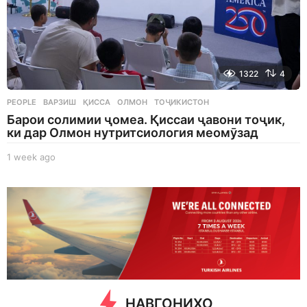
1322
4
PEOPLE
ВАРЗИШ
,
ҚИССА
,
ОЛМОН
,
ТОҶИКИСТОН
Барои солимии ҷомеа. Қиссаи ҷавони тоҷик,
ки дар Олмон нутритсиология меомӯзад
1 week ago
1
w
e
e
k
a
g
o
НАВГОНИҲО