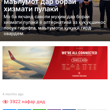
маълумот дар бораи
t
хизмати пулакӣ
h
s
Мо ба якчанд саволи муҳим дар бораи
a
хизмати пулакӣ ё алтернативӣ аз ҳуқуқшинос
посух гирифта, маълумоти ҳуқуқӣ гирд
g
овардем.
o
4
m
o
n
t
h
s
a
b
g
4 months ago
4
y
m
o
3922
нафар дид
S
o
h
n