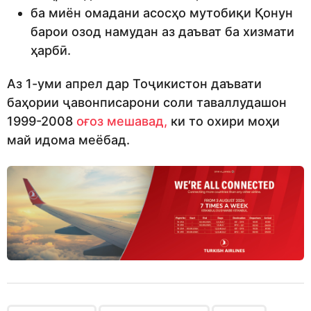
ба миён омадани асосҳо мутобиқи Қонун
барои озод намудан аз даъват ба хизмати
ҳарбӣ.
Аз 1-уми апрел дар Тоҷикистон даъвати
баҳории ҷавонписарони соли таваллудашон
1999-2008
оғоз мешавад,
ки то охири моҳи
май идома меёбад.