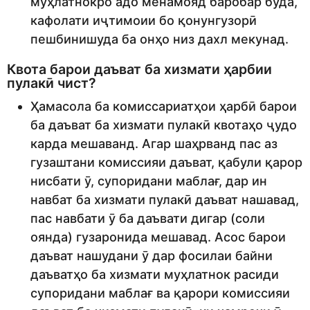
муҳлатнокро адо менамояд баробар буда,
кафолати иҷтимоии бо қонунгузорӣ
пешбинишуда ба онҳо низ дахл мекунад.
Квота барои даъват ба хизмати ҳарбии
пулакӣ чист?
Ҳамасола ба комиссариатҳои ҳарбӣ барои
ба даъват ба хизмати пулакӣ квотаҳо ҷудо
карда мешаванд. Агар шаҳрванд пас аз
гузаштани комиссияи даъват, қабули қарор
нисбати ӯ, супоридани маблағ, дар ин
навбат ба хизмати пулакӣ даъват нашавад,
пас навбати ӯ ба даъвати дигар (соли
оянда) гузаронида мешавад. Асос барои
даъват нашудани ӯ дар фосилаи байни
даъватҳо ба хизмати муҳлатнок расиди
супоридани маблағ ва қарори комиссияи