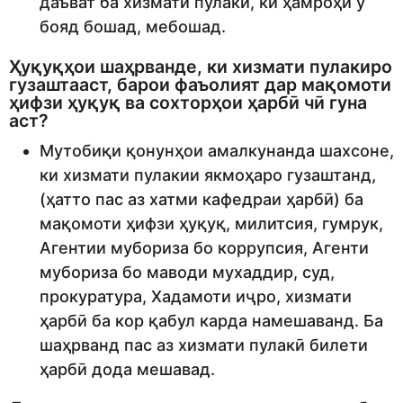
даъват ба хизмати пулакӣ, ки ҳамроҳи ӯ
бояд бошад, мебошад.
Ҳуқуқҳои шаҳрванде, ки хизмати пулакиро
гузаштааст, барои фаъолият дар мақомоти
ҳифзи ҳуқуқ ва сохторҳои ҳарбӣ чӣ гуна
аст?
Мутобиқи қонунҳои амалкунанда шахсоне,
ки хизмати пулакии якмоҳаро гузаштанд,
(ҳатто пас аз хатми кафедраи ҳарбӣ) ба
мақомоти ҳифзи ҳуқуқ, милитсия, гумрук,
Агентии мубориза бо коррупсия, Агенти
мубориза бо маводи мухаддир, суд,
прокуратура, Хадамоти иҷро, хизмати
ҳарбӣ ба кор қабул карда намешаванд. Ба
шаҳрванд пас аз хизмати пулакӣ билети
ҳарбӣ дода мешавад.