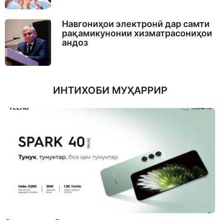
Навгониҳои электронӣ дар самти
рақамикунонии хизматрасониҳои
андоз
ИНТИХОБИ МУҲАРРИР