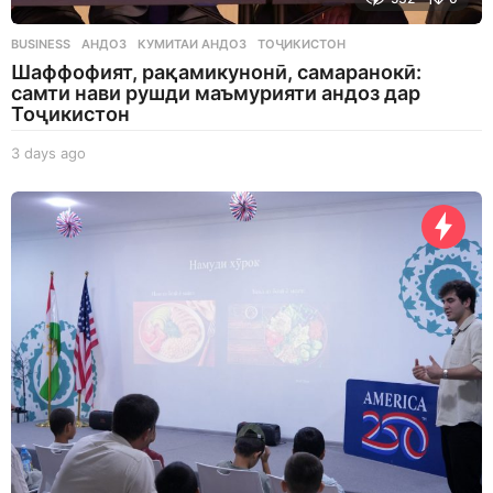
BUSINESS
АНДОЗ
,
КУМИТАИ АНДОЗ
,
ТОҶИКИСТОН
Шаффофият, рақамикунонӣ, самаранокӣ:
самти нави рушди маъмурияти андоз дар
Тоҷикистон
3 days ago
3
d
a
y
s
a
g
o