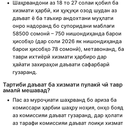
Шаҳрвандони аз 18 то 27 солаи қобил ба
хизмати ҳарбӣ, ки ҳуқуқи озод шудан аз
даъват ё ба таъхир андохтани муҳлати
онро надоранд бо супоридани маблағи
58500 сомонӣ – 750 нишондиҳанда барои
ҳисобҳо (дар соли 2026 як нишондиҳанда
барои ҳисобҳо 78 сомонӣ), метавонанд, ба
таври ихтиёрӣ хизмати ҳарбиро дар
ҳайати захираҳои даъвати сафарбарӣ
гузаранд.
Тартиби даъват ба хизмати пулакӣ чӣ тавр
амалӣ мешавад?
Пас аз муроҷиати шаҳрванд бо ариза ба
комиссари ҳарбии шаҳру ноҳия, онҳо бояд
аз комиссияи даъват гузаранд, дар ҳолати
аз тарафи комиссияи даъват лоиқи хизмат