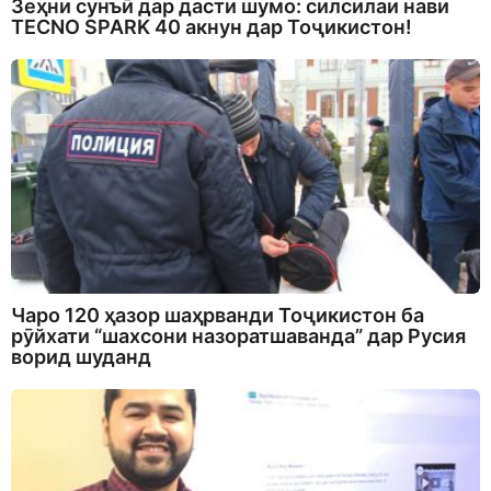
Зеҳни сунъӣ дар дасти шумо: силсилаи нави
TECNO SPARK 40 акнун дар Тоҷикистон!
Чаро 120 ҳазор шаҳрванди Тоҷикистон ба
рӯйхати “шахсони назоратшаванда” дар Русия
ворид шуданд