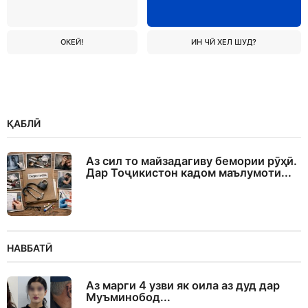
ОКЕЙ!
ИН ЧӢ ХЕЛ ШУД?
ҚАБЛӢ
Аз сил то майзадагиву бемории рӯҳӣ.
Дар Тоҷикистон кадом маълумоти...
НАВБАТӢ
Аз марги 4 узви як оила аз дуд дар
Муъминобод...