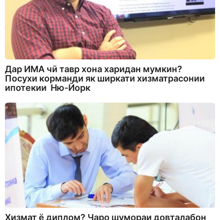
Дар ИМА чӣ тавр хона харидан мумкин?
Посухи корманди як ширкати хизматрасонии
ипотекии Ню-Йорк
Хизмат ё диплом? Чаро шумораи довталабон