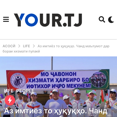
АСОСӢ
LIFE
Аз имтиёз то ҳуқуқҳо. Чанд маълумот дар
бораи хизмати пулакӣ
4
LIFE
,
PEOPLE
m
o
Аз имтиёз то ҳуқуқҳо. Чанд
n