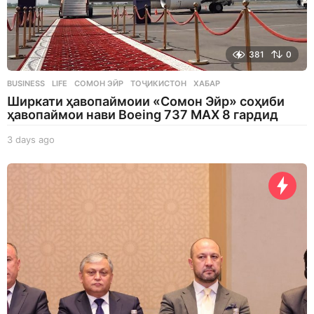
381
0
BUSINESS
,
LIFE
СОМОН ЭЙР
,
ТОҶИКИСТОН
,
ХАБАР
Ширкати ҳавопаймоии «Сомон Эйр» соҳиби
ҳавопаймои нави Boeing 737 MAX 8 гардид
3 days ago
3
d
a
y
s
a
g
o