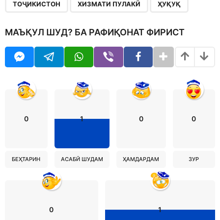
,
,
ТОҶИКИСТОН
ХИЗМАТИ ПУЛАКӢ
ҲУҚУҚ
МАЪҚУЛ ШУД? БА РАФИҚОНАТ ФИРИСТ
0
1
0
0
БЕҲТАРИН
АСАБӢ ШУДАМ
ҲАМДАРДАМ
ЗУР
0
1