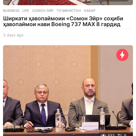
BUSINESS
,
LIFE
СОМОН ЭЙР
,
ТОҶИКИСТОН
,
ХАБАР
Ширкати ҳавопаймоии «Сомон Эйр» соҳиби
ҳавопаймои нави Boeing 737 MAX 8 гардид
3 days ago
3
d
a
y
s
a
g
o
532
0