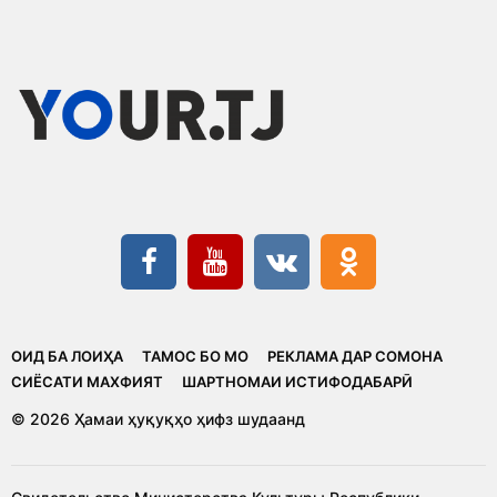
ОИД БА ЛОИҲА
ТАМОС БО МО
РЕКЛАМА ДАР СОМОНА
CИЁСАТИ МАХФИЯТ
ШАРТНОМАИ ИСТИФОДАБАРӢ
© 2026 Ҳамаи ҳуқуқҳо ҳифз шудаанд