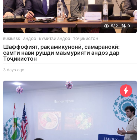
532
0
BUSINESS
АНДОЗ
,
КУМИТАИ АНДОЗ
,
ТОҶИКИСТОН
Шаффофият, рақамикунонӣ, самаранокӣ:
самти нави рушди маъмурияти андоз дар
Тоҷикистон
3 days ago
3
d
a
y
s
a
g
o