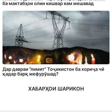
ба мактабҳои олии кишвар кам мешавад
Дар давраи “лимит” Тоҷикистон ба хориҷа чӣ
қадар барқ мефурӯшад?
ХАБАРҲОИ ШАРИКОН