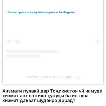
Посмотреть эту публикацию в Instagram
Публикация от YOUR TJ (@your_tj)
Хизмати пулакӣ
дар Тоҷикистон чӣ намуди
хизмат аст ва киҳо ҳуқуқи ба ин гуна
хизмат даъват шуданро дорад?