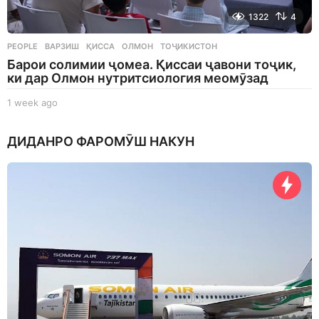
1322
4
PEOPLE
ВАРЗИШ
,
ҚИССА
,
ОЛМОН
,
ТОҶИКИСТОН
Барои солимии ҷомеа. Қиссаи ҷавони тоҷик,
ки дар Олмон нутритсиология меомӯзад
1 week ago
1
w
e
ДИДАНРО ФАРОМӮШ НАКУН
e
k
a
g
o