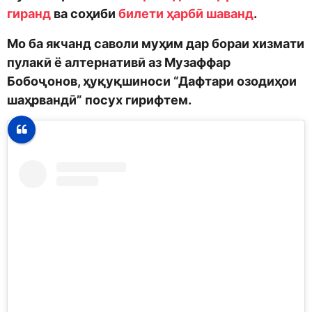
гиранд
ва соҳиби
билети ҳарбӣ шаванд
.
Мо ба якчанд саволи муҳим дар бораи хизмати
пулакӣ ё алтернативӣ аз Музаффар
Бобоҷонов, ҳуқуқшиноси “Дафтари озодиҳои
шаҳрвандӣ” посух гирифтем.