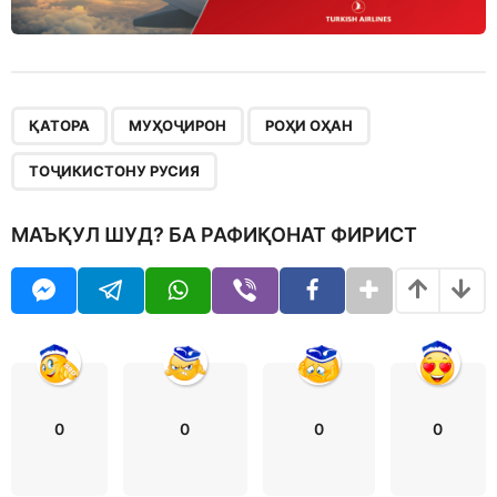
,
,
,
ҚАТОРА
МУҲОҶИРОН
РОҲИ ОҲАН
ТОҶИКИСТОНУ РУСИЯ
МАЪҚУЛ ШУД? БА РАФИҚОНАТ ФИРИСТ
0
0
0
0