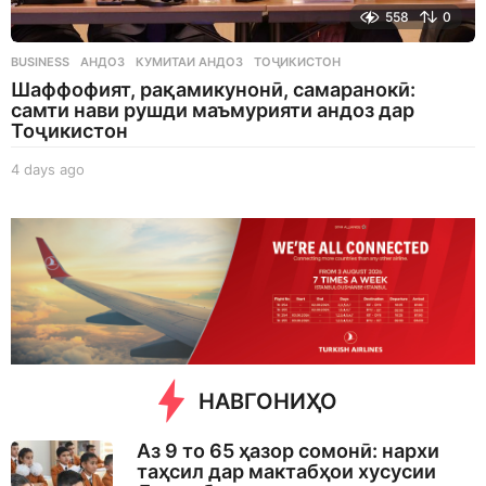
558
0
BUSINESS
АНДОЗ
,
КУМИТАИ АНДОЗ
,
ТОҶИКИСТОН
Шаффофият, рақамикунонӣ, самаранокӣ:
самти нави рушди маъмурияти андоз дар
Тоҷикистон
4 days ago
4
d
a
y
s
a
g
o
НАВГОНИҲО
Аз 9 то 65 ҳазор сомонӣ: нархи
таҳсил дар мактабҳои хусусии