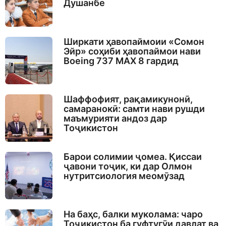
Душанбе
Ширкати ҳавопаймоии «Сомон
Эйр» соҳиби ҳавопаймои нави
Boeing 737 MAX 8 гардид
Шаффофият, рақамикунонӣ,
самаранокӣ: самти нави рушди
маъмурияти андоз дар
Тоҷикистон
Барои солимии ҷомеа. Қиссаи
ҷавони тоҷик, ки дар Олмон
нутритсиология меомӯзад
На баҳс, балки муколама: чаро
Тоҷикистон ба гуфтугӯи давлат ва