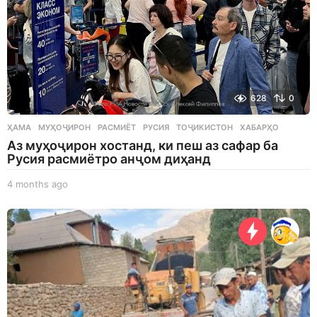
628
0
ҲАМА
МУҲОҶИРОН
,
РАСМИЁТ
,
РУСИЯ
,
ТОҶИКИСТОН
,
ХАБАРҲО
Аз муҳоҷирон хостанд, ки пеш аз сафар ба
Русия расмиётро анҷом диҳанд
4 months ago
4
m
o
n
t
h
s
a
g
o