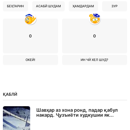
БЕҲТАРИН
АСАБӢ ШУДАМ
ҲАМДАРДАМ
ЗУР
0
0
ОКЕЙ!
ИН ЧӢ ХЕЛ ШУД?
ҚАБЛӢ
Шавҳар аз хона ронд, падар қабул
накард. Ҷузъиёти худкушии як...