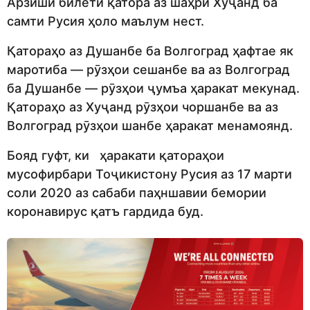
Арзиши билети қатора аз шаҳри Хуҷанд ба
самти Русия ҳоло маълум нест.
Қатораҳо аз Душанбе ба Волгоград ҳафтае як
маротиба — рӯзҳои сешанбе ва аз Волгоград
ба Душанбе — рӯзҳои ҷумъа ҳаракат мекунад.
Қатораҳо аз Хуҷанд рӯзҳои чоршанбе ва аз
Волгоград рӯзҳои шанбе ҳаракат менамоянд.
Бояд гуфт, ки ҳаракати қатораҳои
мусофирбари Тоҷикистону Русия аз 17 марти
соли 2020 аз сабаби паҳншавии бемории
коронавирус қатъ гардида буд.