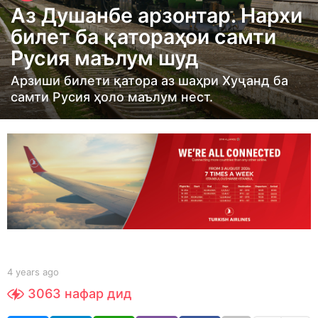
Аз Душанбе арзонтар. Нархи
a
билет ба қатораҳои самти
r
Русия маълум шуд
s
a
Арзиши билети қатора аз шаҳри Хуҷанд ба
g
самти Русия ҳоло маълум нест.
o
4
y
e
a
r
s
a
g
b
4 years ago
4
y
o
y
3063
нафар дид
t
e
a
a