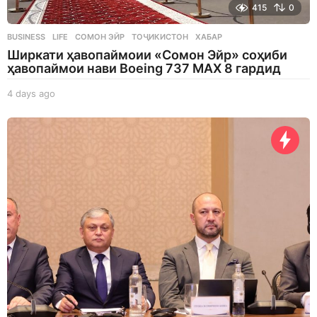
415
0
BUSINESS
,
LIFE
СОМОН ЭЙР
,
ТОҶИКИСТОН
,
ХАБАР
Ширкати ҳавопаймоии «Сомон Эйр» соҳиби
ҳавопаймои нави Boeing 737 MAX 8 гардид
4 days ago
4
d
a
y
s
a
g
o