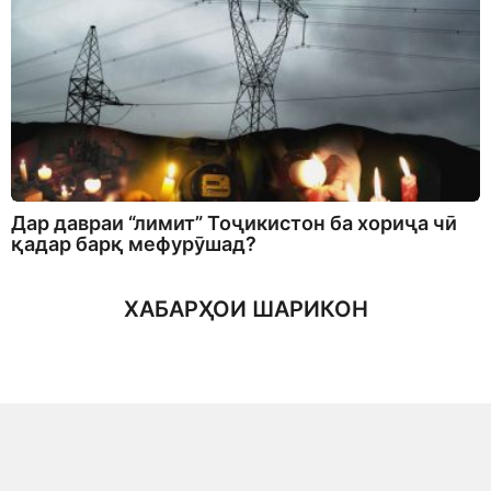
Дар давраи “лимит” Тоҷикистон ба хориҷа чӣ
қадар барқ мефурӯшад?
ХАБАРҲОИ ШАРИКОН