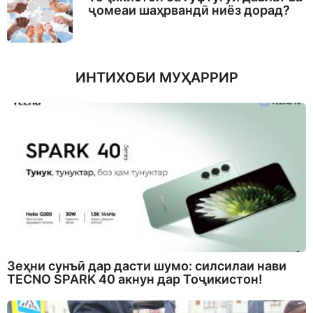
ҷомеаи шаҳрвандӣ ниёз дорад?
ИНТИХОБИ МУҲАРРИР
Зеҳни сунъӣ дар дасти шумо: силсилаи нави
TECNO SPARK 40 акнун дар Тоҷикистон!