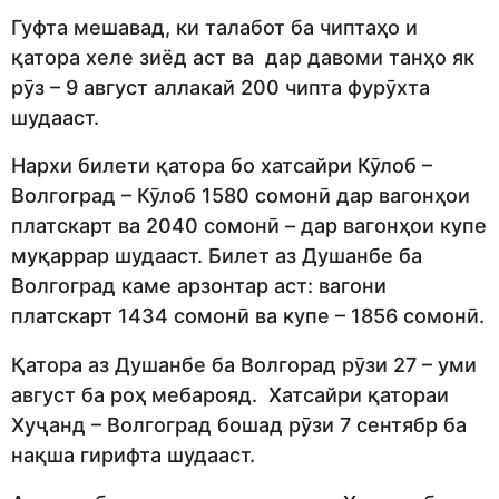
Гуфта мешавад, ки талабот ба чиптаҳо и
қатора хеле зиёд аст ва дар давоми танҳо як
рӯз – 9 август аллакай 200 чипта фурӯхта
шудааст.
Нархи билети қатора бо хатсайри Кӯлоб –
Волгоград – Кӯлоб 1580 сомонӣ дар вагонҳои
платскарт ва 2040 сомонӣ – дар вагонҳои купе
муқаррар шудааст. Билет аз Душанбе ба
Волгоград каме арзонтар аст: вагони
платскарт 1434 сомонӣ ва купе – 1856 сомонӣ.
Қатора аз Душанбе ба Волгорад рӯзи 27 – уми
август ба роҳ мебарояд. Хатсайри қатораи
Хуҷанд – Волгоград бошад рӯзи 7 сентябр ба
нақша гирифта шудааст.