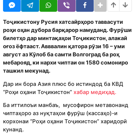
j
r
e
s
d
a
i
g
Тоҷикистону Русия хатсайрҳоро таввасути
t
o
роҳи оҳан дубора барқарор намуданд. Фурӯши
o
r
билетҳо дар минтақаҳои Тоҷикистон, алакай
оғоз ёфтааст. Авввалин қатора рӯзи 16 – уми
август аз Кӯлоб ба самти Волгоград ба роҳ
мебарояд, ки нархи чиптаи он 1580 сомониро
ташкил мекунад.
Дар ин бора Азия плюс бо истиндод ба КВД
“Роҳи оҳани Тоҷикистон”
хабар медиҳад.
Ба иттилоъи манбаъ, мусофирон метавонанд
чиптаҳоро аз нуқтаҳои фурӯш (кассаҳо)-и
корхонаи “Роҳи оҳани Тоҷикистон” харидорӣ
кунанд.