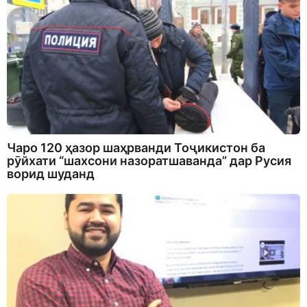
Чаро 120 ҳазор шаҳрванди Тоҷикистон ба
рӯйхати “шахсони назоратшаванда” дар Русия
ворид шуданд