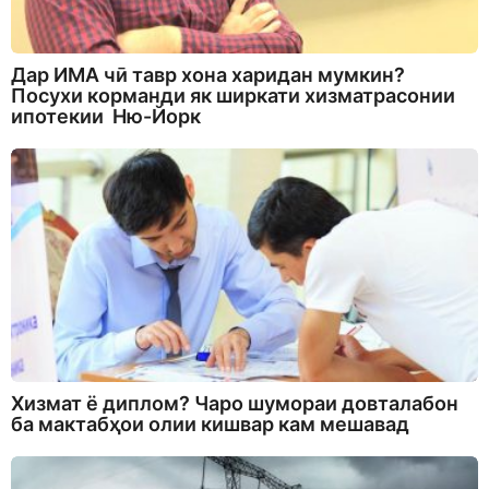
Дар ИМА чӣ тавр хона харидан мумкин?
Посухи корманди як ширкати хизматрасонии
ипотекии Ню-Йорк
Хизмат ё диплом? Чаро шумораи довталабон
ба мактабҳои олии кишвар кам мешавад