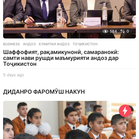
584
0
BUSINESS
АНДОЗ
,
КУМИТАИ АНДОЗ
,
ТОҶИКИСТОН
Шаффофият, рақамикунонӣ, самаранокӣ:
самти нави рушди маъмурияти андоз дар
Тоҷикистон
5 days ago
5
d
a
ДИДАНРО ФАРОМӮШ НАКУН
y
s
a
g
o