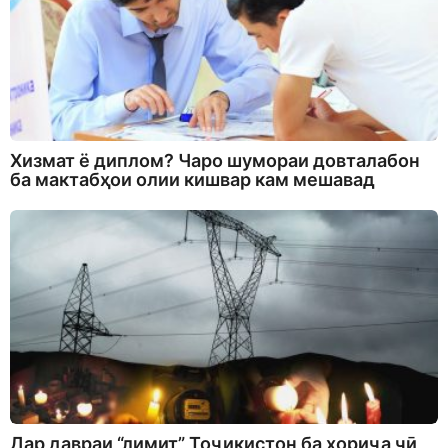
Хизмат ё диплом? Чаро шумораи довталабон
ба мактабҳои олии кишвар кам мешавад
Дар давраи “лимит” Тоҷикистон ба хориҷа чӣ