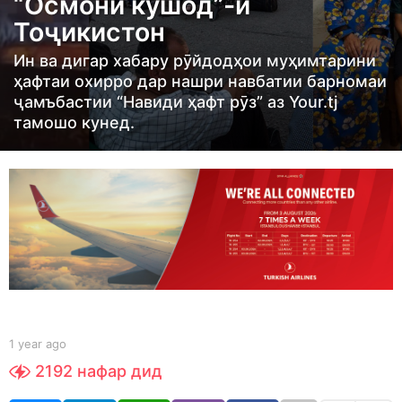
“Осмони кушод”-и
g
o
Тоҷикистон
1
Ин ва дигар хабару рӯйдодҳои муҳимтарини
y
ҳафтаи охирро дар нашри навбатии барномаи
e
ҷамъбастии “Навиди ҳафт рӯз” аз Your.tj
a
тамошо кунед.
r
a
g
o
b
1 year ago
1
y
y
2192
нафар дид
S
e
h
a