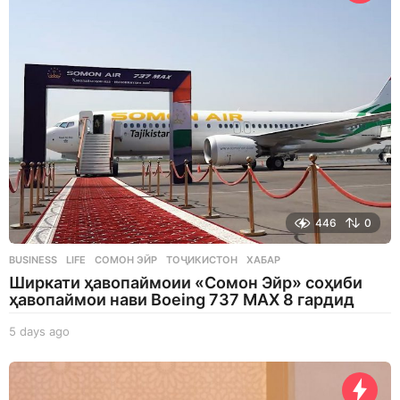
a
g
o
446
0
BUSINESS
,
LIFE
СОМОН ЭЙР
,
ТОҶИКИСТОН
,
ХАБАР
Ширкати ҳавопаймоии «Сомон Эйр» соҳиби
ҳавопаймои нави Boeing 737 MAX 8 гардид
5 days ago
5
d
a
y
s