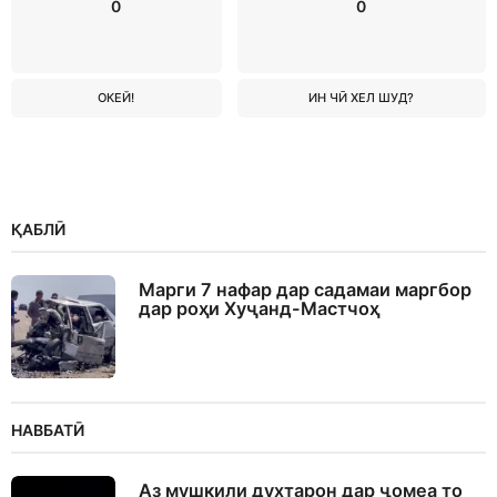
0
0
ОКЕЙ!
ИН ЧӢ ХЕЛ ШУД?
ҚАБЛӢ
Марги 7 нафар дар садамаи маргбор
дар роҳи Хуҷанд-Мастчоҳ
НАВБАТӢ
Аз мушкили духтарон дар ҷомеа то