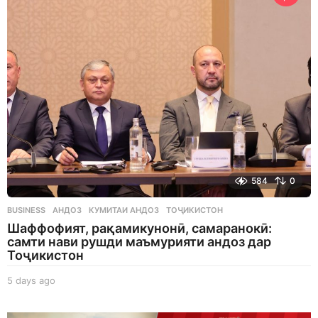
a
g
o
584
0
BUSINESS
АНДОЗ
,
КУМИТАИ АНДОЗ
,
ТОҶИКИСТОН
Шаффофият, рақамикунонӣ, самаранокӣ:
самти нави рушди маъмурияти андоз дар
Тоҷикистон
5 days ago
5
d
a