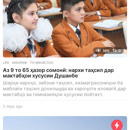
589
0
LIFE
МАОРИФ
,
ТОҶИКИСТОН
Аз 9 то 65 ҳазор сомонӣ: нархи таҳсил дар
мактабҳои хусусии Душанбе
Шарҳи нархҳо, забони таҳсил, хизматрасониҳои ба
маблағи таҳсил дохилшуда ва хароҷоти иловагӣ дар
мактабҳо ва гимназияҳои хусусии пойтахт.
2 days ago
2
d
a
y
s