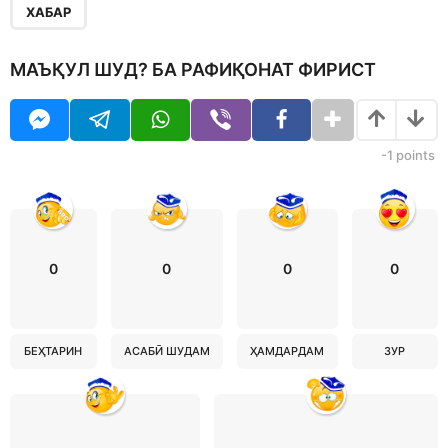
ХАБАР
МАЪҚУЛ ШУД? БА РАФИҚОНАТ ФИРИСТ
-1
points
0
0
0
0
БЕҲТАРИН
АСАБӢ ШУДАМ
ҲАМДАРДАМ
ЗУР