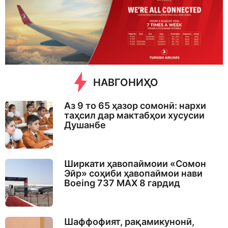
y
s
a
g
o
НАВГОНИҲО
Аз 9 то 65 ҳазор сомонӣ: нархи
таҳсил дар мактабҳои хусусии
Душанбе
Ширкати ҳавопаймоии «Сомон
Эйр» соҳиби ҳавопаймои нави
Boeing 737 MAX 8 гардид
Шаффофият, рақамикунонӣ,