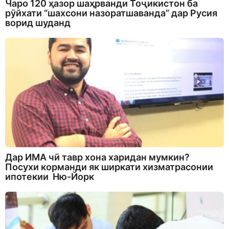
Чаро 120 ҳазор шаҳрванди Тоҷикистон ба
рӯйхати “шахсони назоратшаванда” дар Русия
ворид шуданд
Дар ИМА чӣ тавр хона харидан мумкин?
Посухи корманди як ширкати хизматрасонии
ипотекии Ню-Йорк