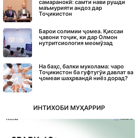
самаранокӣ: самти нави рушди
маъмурияти андоз дар
Тоҷикистон
Барои солимии ҷомеа. Қиссаи
ҷавони тоҷик, ки дар Олмон
нутритсиология меомӯзад
На баҳс, балки муколама: чаро
Тоҷикистон ба гуфтугӯи давлат ва
ҷомеаи шаҳрвандӣ ниёз дорад?
ИНТИХОБИ МУҲАРРИР