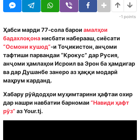
o
r
d
a
m
g
-1
points
o
o
n
Ҳабси марди 77-сола барои
амалҳои
бадахлоқона
нисбати наберааш, сиёсати
“Осмони кушод”
-и Тоҷикистон, анҷоми
тафтиши парвандаи “Крокус” дар Русия,
анҷоми ҳамлаҳои Исроил ва Эрон ба ҳамдигар
ва дар Душанбе занеро аз ҳаққи модарӣ
маҳрум карданд.
Хабару рӯйдодҳои муҳимтарини ҳафтаи охир
дар нашри навбатии барномаи
“Навиди ҳафт
рӯз”
аз Your.tj.