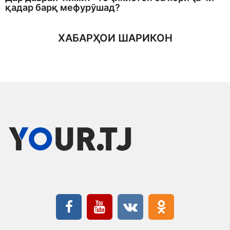
қадар барқ мефурӯшад?
ХАБАРҲОИ ШАРИКОН