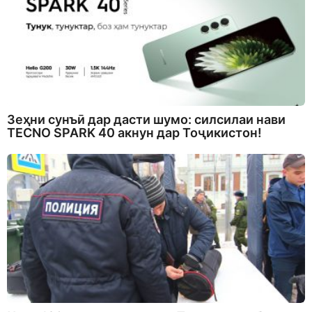
Зеҳни сунъӣ дар дасти шумо: силсилаи нави
TECNO SPARK 40 акнун дар Тоҷикистон!