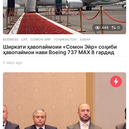
446
0
BUSINESS
,
LIFE
СОМОН ЭЙР
,
ТОҶИКИСТОН
,
ХАБАР
Ширкати ҳавопаймоии «Сомон Эйр» соҳиби
ҳавопаймои нави Boeing 737 MAX 8 гардид
5 days ago
5
d
a
y
s
a
g
o