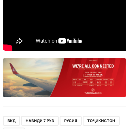
,
,
,
,
ВКД
НАВИДИ 7 РӮЗ
РУСИЯ
ТОҶИКИСТОН