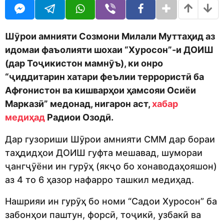
o
r
d
s
m
a
o
g
Шӯрои амнияти Созмони Милали Муттаҳид аз
n
o
идомаи фаъолияти шохаи “Хуросон”-и ДОИШ
(дар Тоҷикистон мамнӯъ), ки онро
“ҷиддитарин хатари феълии террористӣ ба
Афғонистон ва кишварҳои ҳамсояи Осиёи
Марказӣ” медонад, нигарон аст,
хабар
медиҳад
Радиои Озодӣ.
Дар гузориши Шӯрои амнияти СММ дар бораи
таҳдидҳои ДОИШ гуфта мешавад, шумораи
ҷангҷӯёни ин гурӯҳ (якҷо бо хонаводаҳояшон)
аз 4 то 6 ҳазор нафарро ташкил медиҳад.
Нашрияи ин гурӯҳ бо номи “Садои Хуросон” ба
забонҳои паштун, форсӣ, тоҷикӣ, узбакӣ ва