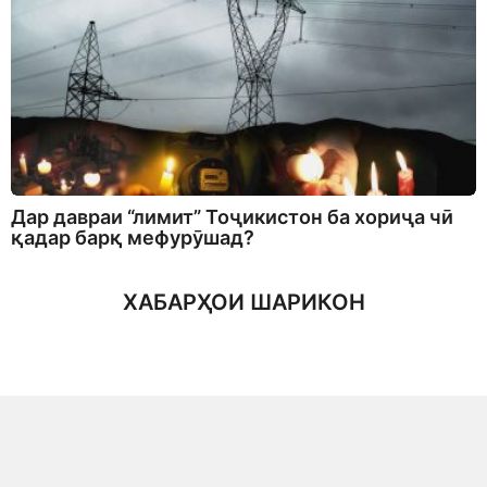
Дар давраи “лимит” Тоҷикистон ба хориҷа чӣ
қадар барқ мефурӯшад?
ХАБАРҲОИ ШАРИКОН