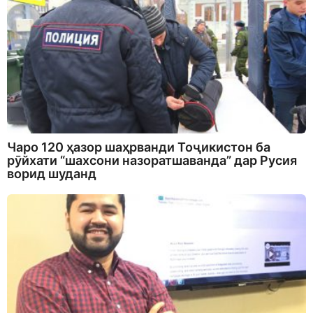
Чаро 120 ҳазор шаҳрванди Тоҷикистон ба
рӯйхати “шахсони назоратшаванда” дар Русия
ворид шуданд