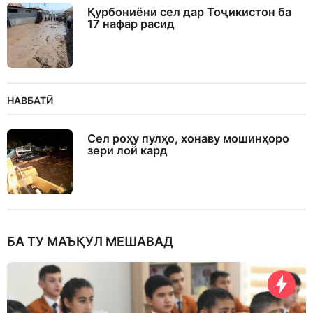
Қурбониёни сел дар Тоҷикистон ба
17 нафар расид
НАВБАТӢ
Сел роҳу пулҳо, хонаву мошинҳоро
зери лой кард
БА ТУ МАЪҚУЛ МЕШАВАД