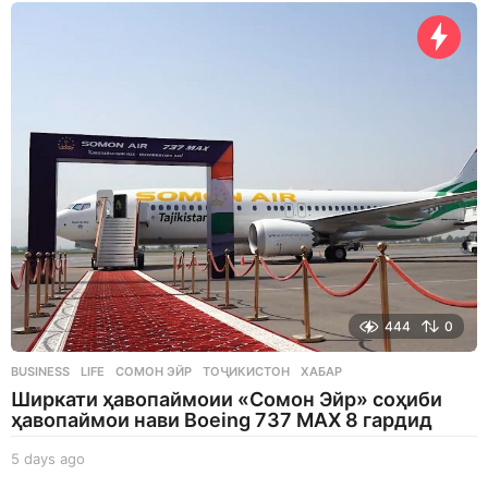
a
y
s
a
g
o
444
0
BUSINESS
,
LIFE
СОМОН ЭЙР
,
ТОҶИКИСТОН
,
ХАБАР
Ширкати ҳавопаймоии «Сомон Эйр» соҳиби
ҳавопаймои нави Boeing 737 MAX 8 гардид
5 days ago
5
d