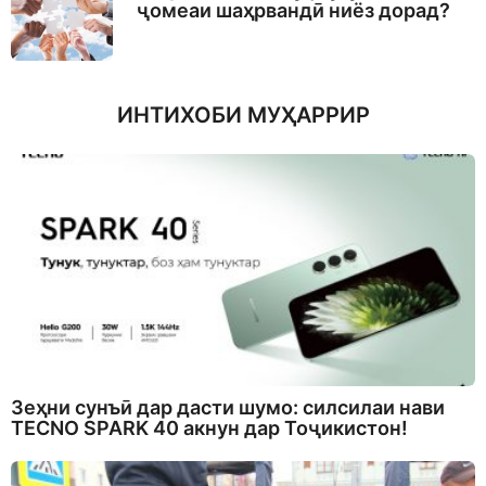
ҷомеаи шаҳрвандӣ ниёз дорад?
ИНТИХОБИ МУҲАРРИР
Зеҳни сунъӣ дар дасти шумо: силсилаи нави
TECNO SPARK 40 акнун дар Тоҷикистон!