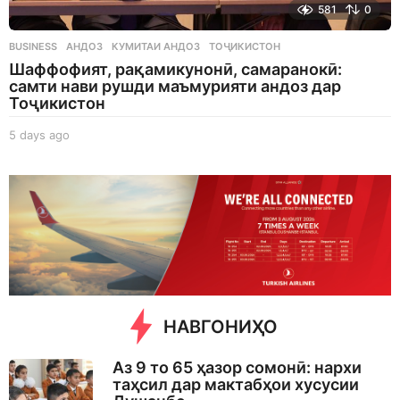
581
0
BUSINESS
АНДОЗ
,
КУМИТАИ АНДОЗ
,
ТОҶИКИСТОН
Шаффофият, рақамикунонӣ, самаранокӣ:
самти нави рушди маъмурияти андоз дар
Тоҷикистон
5 days ago
5
d
a
y
s
a
g
o
НАВГОНИҲО
Аз 9 то 65 ҳазор сомонӣ: нархи
таҳсил дар мактабҳои хусусии