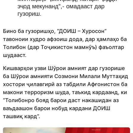
эҷод мекунанд”,- омадааст дар
гузориш.
Бино ба гузоришҳо, “ДОИШ – Хуросон”
тавоноии худро афзоиш дода, дар ҳамлаҳо ба
Толибон (дар Тоҷикистон мамнӯъ) фаъолтар
шудааст.
Кишварҳои узви Шӯрои амният дар гузорише
ба Шӯрои амнияти Созмони Милали Муттаҳид
хостори ҷилавгирӣ аз табдили Афғонистон ба
макони терроризм шуда, таъкид кардаанд, ки
“Толибонро бояд барои даст накашидан аз
ваъдаашон барои нобуд кардани ДОИШ
ташвиқ кард”.