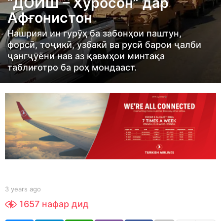
“ДОИШ – Хуросон” дар
s
Афғонистон
a
g
Нашрияи ин гурӯҳ ба забонҳои паштун,
o
форсӣ, тоҷикӣ, узбакӣ ва русӣ барои ҷалби
3
ҷангҷӯёни нав аз қавмҳои минтақа
таблиғотро ба роҳ мондааст.
y
e
a
r
s
a
g
o
b
3 years ago
3
y
y
1657
нафар дид
S
e
h
a