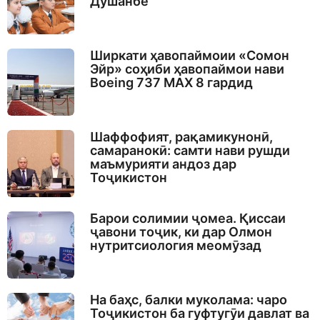
Душанбе
Ширкати ҳавопаймоии «Сомон
Эйр» соҳиби ҳавопаймои нави
Boeing 737 MAX 8 гардид
Шаффофият, рақамикунонӣ,
самаранокӣ: самти нави рушди
маъмурияти андоз дар
Тоҷикистон
Барои солимии ҷомеа. Қиссаи
ҷавони тоҷик, ки дар Олмон
нутритсиология меомӯзад
На баҳс, балки муколама: чаро
Тоҷикистон ба гуфтугӯи давлат ва