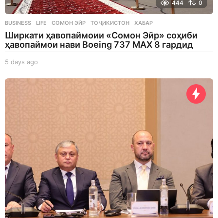
444
0
BUSINESS
,
LIFE
СОМОН ЭЙР
,
ТОҶИКИСТОН
,
ХАБАР
Ширкати ҳавопаймоии «Сомон Эйр» соҳиби
ҳавопаймои нави Boeing 737 MAX 8 гардид
5 days ago
5
d
a
y
s
a
g
o