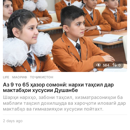
584
0
LIFE
МАОРИФ
,
ТОҶИКИСТОН
Аз 9 то 65 ҳазор сомонӣ: нархи таҳсил дар
мактабҳои хусусии Душанбе
Шарҳи нархҳо, забони таҳсил, хизматрасониҳои ба
маблағи таҳсил дохилшуда ва хароҷоти иловагӣ дар
мактабҳо ва гимназияҳои хусусии пойтахт.
2 days ago
2
d