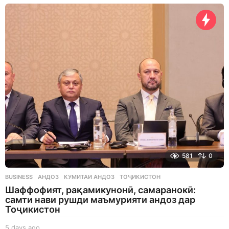
a
y
s
a
g
o
581
0
BUSINESS
АНДОЗ
,
КУМИТАИ АНДОЗ
,
ТОҶИКИСТОН
Шаффофият, рақамикунонӣ, самаранокӣ:
самти нави рушди маъмурияти андоз дар
Тоҷикистон
5 days ago
5