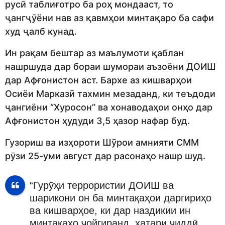
русӣ таблиғотро ба роҳ мондааст, то
ҷангҷӯёни нав аз қавмҳои минтақаро ба сафи
худ ҷалб кунад.
Ин рақам бештар аз маълумоти қаблан
нашршуда дар бораи шумораи аъзоёни ДОИШ
дар Афғонистон аст. Бархе аз кишварҳои
Осиёи Марказӣ тахмин мезаданд, ки теъдоди
ҷангиёни “Хуросон” ва хонаводаҳои онҳо дар
Афғонистон ҳудуди 3,5 ҳазор нафар буд.
Гузориш ва изҳороти Шӯрои амнияти СММ
рӯзи 25-уми август дар расонаҳо нашр шуд.
“Гурӯҳи террористии ДОИШ ва
шарикони он ба минтақаҳои даргириҳо
ва кишварҳое, ки дар наздикии ин
минтақаҳо ҷойгиранд, хатари ҷиддӣ