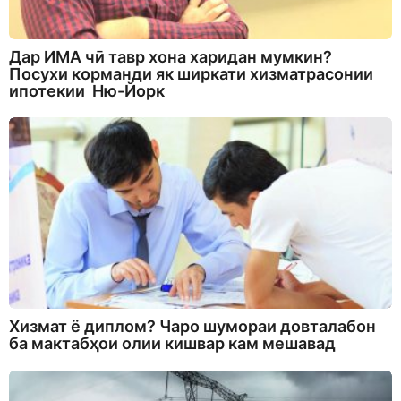
Дар ИМА чӣ тавр хона харидан мумкин?
Посухи корманди як ширкати хизматрасонии
ипотекии Ню-Йорк
Хизмат ё диплом? Чаро шумораи довталабон
ба мактабҳои олии кишвар кам мешавад