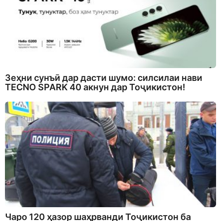
Зеҳни сунъӣ дар дасти шумо: силсилаи нави
TECNO SPARK 40 акнун дар Тоҷикистон!
Чаро 120 ҳазор шаҳрванди Тоҷикистон ба