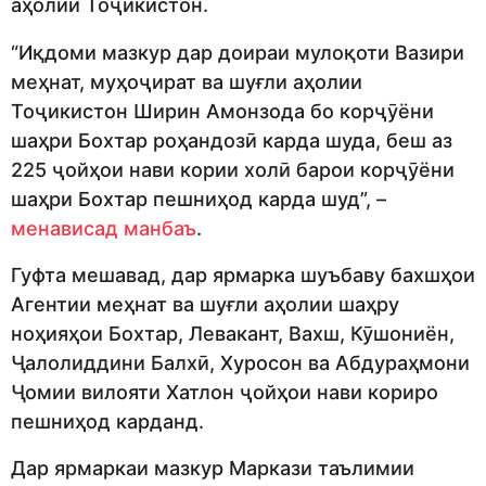
аҳолии Тоҷикистон.
“Иқдоми мазкур дар доираи мулоқоти Вазири
меҳнат, муҳоҷират ва шуғли аҳолии
Тоҷикистон Ширин Амонзода бо корҷӯёни
шаҳри Бохтар роҳандозӣ карда шуда, беш аз
225 ҷойҳои нави кории холӣ барои корҷӯёни
шаҳри Бохтар пешниҳод карда шуд”, –
менависад манбаъ
.
Гуфта мешавад, дар ярмарка шуъбаву бахшҳои
Агентии меҳнат ва шуғли аҳолии шаҳру
ноҳияҳои Бохтар, Левакант, Вахш, Кӯшониён,
Ҷалолиддини Балхӣ, Хуросон ва Абдураҳмони
Ҷомии вилояти Хатлон ҷойҳои нави кориро
пешниҳод карданд.
Дар ярмаркаи мазкур Маркази таълимии