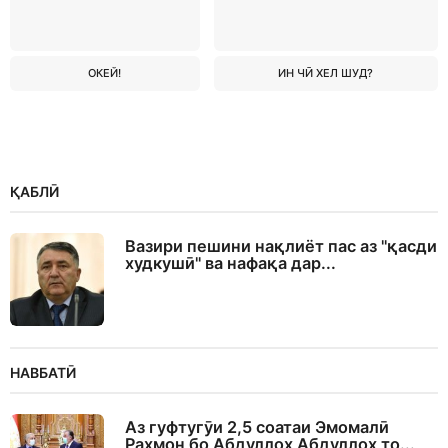
ОКЕЙ!
ИН ЧӢ ХЕЛ ШУД?
ҚАБЛӢ
Вазири пешини нақлиёт пас аз "қасди
худкушӣ" ва нафақа дар...
НАВБАТӢ
Аз гуфтугӯи 2,5 соатаи Эмомалӣ
Раҳмон бо Абдуллоҳ Абдуллоҳ то...