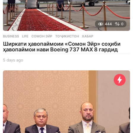
444
0
BUSINESS
,
LIFE
СОМОН ЭЙР
,
ТОҶИКИСТОН
,
ХАБАР
Ширкати ҳавопаймоии «Сомон Эйр» соҳиби
ҳавопаймои нави Boeing 737 MAX 8 гардид
5 days ago
5
d
a
y
s
a
g
o