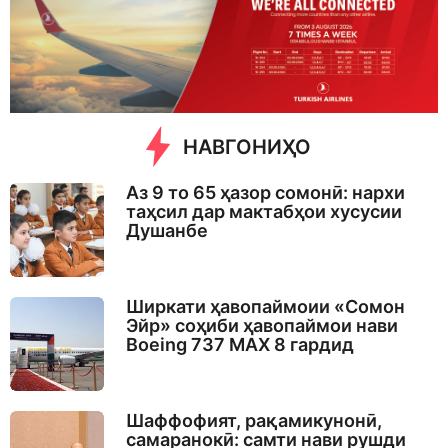
s
a
g
o
НАВГОНИҲО
Аз 9 то 65 ҳазор сомонӣ: нархи
таҳсил дар мактабҳои хусусии
Душанбе
Ширкати ҳавопаймоии «Сомон
Эйр» соҳиби ҳавопаймои нави
Boeing 737 MAX 8 гардид
Шаффофият, рақамикунонӣ,
самаранокӣ: самти нави рушди