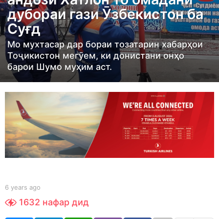
r
дубораи гази Ӯзбекистон ба
s
Суғд
a
g
Мо мухтасар дар бораи тозатарин хабарҳои
o
Тоҷикистон мегӯем, ки донистани онҳо
6
барои Шумо муҳим аст.
y
e
a
r
s
a
g
o
b
6 years ago
6
y
y
1632
нафар дид
Y
e
O
a