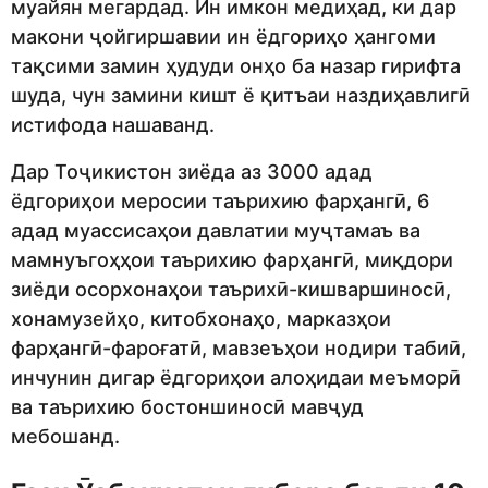
муайян мегардад. Ин имкон медиҳад, ки дар
макони ҷойгиршавии ин ёдгориҳо ҳангоми
тақсими замин ҳудуди онҳо ба назар гирифта
шуда, чун замини кишт ё қитъаи наздиҳавлигӣ
истифода нашаванд.
Дар Тоҷикистон зиёда аз 3000 адад
ёдгориҳои меросии таърихию фарҳангӣ, 6
адад муассисаҳои давлатии муҷтамаъ ва
мамнуъгоҳҳои таърихию фарҳангӣ, миқдори
зиёди осорхонаҳои таърихӣ-кишваршиносӣ,
хонамузейҳо, китобхонаҳо, марказҳои
фарҳангӣ-фароғатӣ, мавзеъҳои нодири табиӣ,
инчунин дигар ёдгориҳои алоҳидаи меъморӣ
ва таърихию бостоншиносӣ мавҷуд
мебошанд.