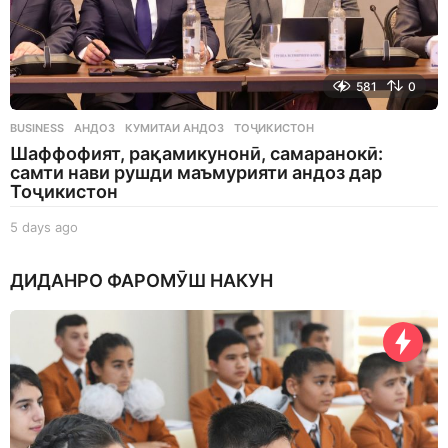
581
0
BUSINESS
АНДОЗ
,
КУМИТАИ АНДОЗ
,
ТОҶИКИСТОН
Шаффофият, рақамикунонӣ, самаранокӣ:
самти нави рушди маъмурияти андоз дар
Тоҷикистон
5 days ago
5
d
a
ДИДАНРО ФАРОМӮШ НАКУН
y
s
a
g
o