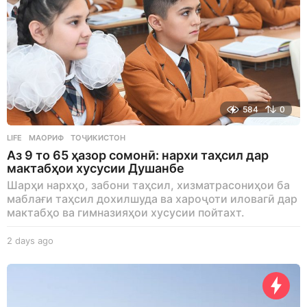
584
0
LIFE
МАОРИФ
,
ТОҶИКИСТОН
Аз 9 то 65 ҳазор сомонӣ: нархи таҳсил дар
мактабҳои хусусии Душанбе
Шарҳи нархҳо, забони таҳсил, хизматрасониҳои ба
маблағи таҳсил дохилшуда ва хароҷоти иловагӣ дар
мактабҳо ва гимназияҳои хусусии пойтахт.
2 days ago
2
d
a
y
s
a