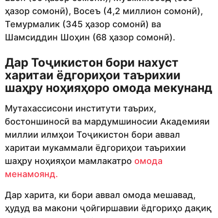
ҳазор сомонӣ), Восеъ (4,2 миллион сомонӣ),
Темурмалик (345 ҳазор сомонӣ) ва
Шамсиддин Шоҳин (68 ҳазор сомонӣ).
Дар Тоҷикистон бори нахуст
харитаи ёдгориҳои таърихии
шаҳру ноҳияҳоро омода мекунанд
Мутахассисони институти таърих,
бостоншиносӣ ва мардумшиносии Академияи
миллии илмҳои Тоҷикистон бори аввал
харитаи мукаммали ёдгориҳои таърихии
шаҳру ноҳияҳои мамлакатро
омода
менамоянд.
Дар харита, ки бори аввал омода мешавад,
ҳудуд ва макони ҷойгиршавии ёдгориҳо дақиқ