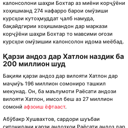
калонсолони шаҳри Бохтар аз миёни корҷӯёни
хоҳишманд 274 нафарро барои омӯзиши
курсҳои кутоҳмуддат ҷалб намуда,
бақайдгирии хоҳишмандон дар маркази
корҷӯёни шаҳри Бохтар то мавсими оғози
курсҳои омӯзишии калонсолон идома меёбад.
Қарзи андоз дар Хатлон наздик ба
200 миллион шуд
Бақияи қарзи андоз дар вилояти Хатлон дар
маҷмӯъ 196 миллион сомониро ташкил
мекунад. Он, ба маълумоти Раёсати андози
вилояти Хатлон, имсол беш аз 27 миллион
сомонӣ
афзоиш ёфтааст
.
Абӯбакр Хушвахтов, сардори шуъбаи
ситонидани қарзи андозҳои Раёсати андоз дар