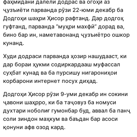
фаҳмидани далели додрас ва огоҳӣ аз
ҷузъиёти парванда рӯзи 22-юми декабр ба
Додгоҳи шаҳри Ҳисор рафтанд. Дар додгоҳ
гуфтанд, парванда “муҳри махфӣ” дорад ва,
бино бар ин, наметавонанд ҷузъиётро ошкор
кунанд.
Худи додраси парванда ҳозир нашудааст, ки
дар бораи ҳукми содиркардааш муфассал
суҳбат кунад ва ба пурсишу нигарониҳои
корбарони интернет посух диҳад.
Додгоҳи Ҳисор рӯзи 9-уми декабр ин сокини
ҷавони шаҳрро, ки ба таҷовуз ба номуси
духтари ноболиғ гумонбар буд, аввал ба панҷ
соли зиндон маҳкум ва баъдан бар асоси
қонуни афв озод кард.