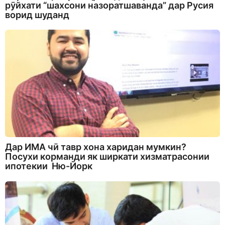
рӯйхати “шахсони назоратшаванда” дар Русия
ворид шуданд
Дар ИМА чӣ тавр хона харидан мумкин?
Посухи корманди як ширкати хизматрасонии
ипотекии Ню-Йорк