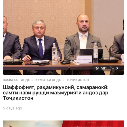
a
g
o
581
0
BUSINESS
АНДОЗ
,
КУМИТАИ АНДОЗ
,
ТОҶИКИСТОН
Шаффофият, рақамикунонӣ, самаранокӣ:
самти нави рушди маъмурияти андоз дар
Тоҷикистон
5 days ago
5
d
a
y