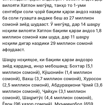
вилояти Хатлон мегӯяд, танҳо то 1-уми
сентябри соли ҷорӣ бақияи қарзи андоз назар
ба соли гузашта андаке беш аз 27 миллион
сомонӣ зиёд шудааст. Ӯ мегӯяд, дар 14 шаҳру
ноҳияи вилояти Хатлон бақияи қарзи андоз 1,8
миллион сомонӣ кам шуда, дар 11 шаҳру
ноҳияи дигар наздики 29 миллион сомонӣ
афзудааст.
Шаҳру ноҳияҳое, ки бақияи қарзи андозро
зиёд карданд, инҳо мебошанд: Бохтар (5,1
миллион сомонӣ), Кӯшониён (1,4 миллион
сомонӣ), Вахш (3,7 миллион сомонӣ), Хуросон
(2,5 миллион сомонӣ), Абдураҳмони Ҷомӣ (3,6
миллион сомонӣ), Ҷайҳун (3,1 миллион
сомонӣ), Шаҳритӯс (4,4 миллион сомонӣ),
Ёвон (96 ҳазор сомонӣ), Муъминобод (659