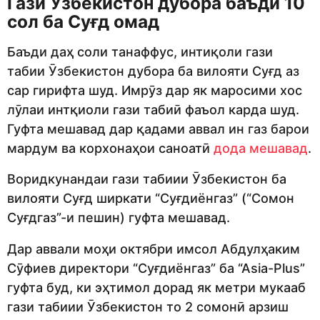
Гази Ӯзбекистон дубора баъди 10
сол ба Суғд омад
Баъди даҳ соли танаффус, интиқоли гази
табии Ӯзбекистон дубора ба вилояти Суғд аз
сар гирифта шуд. Имрӯз дар як маросими хос
лӯлаи интқиоли гази табиӣ фаъол карда шуд.
Гуфта мешавад дар қадами аввал ин газ барои
мардум ва корхонаҳои саноатӣ
дода мешавад
.
Воридкунандаи гази табиии Ӯзбекистон ба
вилояти Суғд ширкати “Суғдиёнгаз” (“Сомон
Суғдгаз”-и пешин) гуфта мешавад.
Дар аввали моҳи октябри имсол Абдулҳаким
Сӯфиев директори “Суғдиёнгаз” ба “Аsia-Plus”
гуфта буд, ки эҳтимол дорад як метри мукааб
гази табиии Ӯзбекистон то 2 сомонӣ арзиш