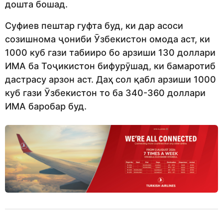
дошта бошад.
Суфиев пештар гуфта буд, ки дар асоси
созишнома ҷониби Ӯзбекистон омода аст, ки
1000 куб гази табииро бо арзиши 130 доллари
ИМА ба Тоҷикистон бифурӯшад, ки бамаротиб
дастрасу арзон аст. Даҳ сол қабл арзиши 1000
куб гази Ӯзбекистон то ба 340-360 доллари
ИМА баробар буд.