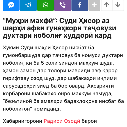
U
r
R
s
a
“Муҳри махфӣ”: Суди Ҳисор аз
g
o
шарҳи афви гунаҳкори таҷовузи
духтари ноболиғ худдорӣ кард
Ҳукми Суди шаҳри Ҳисор нисбат ба
гумонбаршуда дар таҷовуз ба номуси духтари
ноболиғ, ки ба 5 соли зиндон маҳкум шуда,
ҳамон замон дар толори мавриди авф қарор
гирифтаву озод шуд, дар шабакаҳои иҷтими
сарусадоҳои зиёд ба бор овард. Аксарияти
корбарони шабакаҳо онро маҳкум намуда,
“беэътиноӣ ба амалҳои бадахлоқона нисбат ба
ноболиғон” номиданд.
Хабарнигорони
Радиои Озодӣ
барои