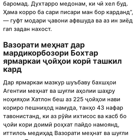
баромад. Духтарро медонам, ки чӣ хел буд.
Ҳама корро ба сари писари ман бор карданд”,
— гуфт модари ҷавони афвшуда ва аз ин зиёд
гап задан нахост.
Вазорати меҳнат дар
мардикорбозори Бохтар
ярмаркаи ҷойҳои корӣ ташкил
кард
Дар ярмаркаи мазкур шуъбаву бахшҳои
Агентии меҳнат ва шуғли аҳолии шаҳру
ноҳияҳои Хатлон беш аз 225 ҷойҳои нави
кориро пешниҳод намуда, танҳо 43 нафар
тавонистанд, ки аз рӯйи ихтисос ва касб бо
ҷойи кори доимӣ роҳхат пайдо намоянд,
иттилоъ медиҳад Вазорати меҳнат ва шуғли