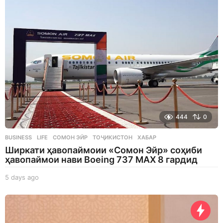
g
o
444
0
BUSINESS
,
LIFE
СОМОН ЭЙР
,
ТОҶИКИСТОН
,
ХАБАР
Ширкати ҳавопаймоии «Сомон Эйр» соҳиби
ҳавопаймои нави Boeing 737 MAX 8 гардид
5 days ago
5
d
a
y
s