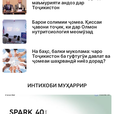
маъмурияти андоз дар
Тоҷикистон
Барои солимии ҷомеа. Қиссаи
ҷавони тоҷик, ки дар Олмон
нутритсиология меомӯзад
На баҳс, балки муколама: чаро
Тоҷикистон ба гуфтугӯи давлат ва
ҷомеаи шаҳрвандӣ ниёз дорад?
ИНТИХОБИ МУҲАРРИР