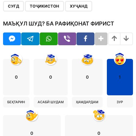
,
,
СУҒД
ТОҶИКИСТОН
ХУҶАНД
МАЪҚУЛ ШУД? БА РАФИҚОНАТ ФИРИСТ
0
0
0
1
БЕҲТАРИН
АСАБӢ ШУДАМ
ҲАМДАРДАМ
ЗУР
0
0