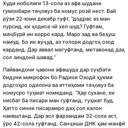
Худи ноболиғи 13-сола аз афв шудани
гумонбари таҷовуз ба номус розӣ нест. Вай
рӯзи 22-юми декабр гуфт, “додрас аз ман
пурсид, ки ҳодиса чӣ хел шуд? Гуфтам,
маҷбурӣ ин корро кард. Маро зад ва беҳуш
намуд. Бо ин вуҷуд, аз толори додгоҳ озод
карданд. Дар аввал мегуфтанд, метавонад даҳ
сол зиндонӣ шавад.”
Пайвандони ҷавони афвшуда дар суҳбати
бидуни микрофон бо Радиои Озодӣ ҳукми
додгоҳро одилона ва иттиҳоми таҷовуз ба
номусро туҳмат номиданд. “Ҳар сухане, ки
нисбат ба писари ман гуфтанд, туҳмат буд.
Ҳатто синни писарамро даҳ сол калон
наивштанд. Дар асл фарзандам 32-сола аст,
ӯро 42-сола гуфтанд. Санҷиши ДНК ҳам манфӣ