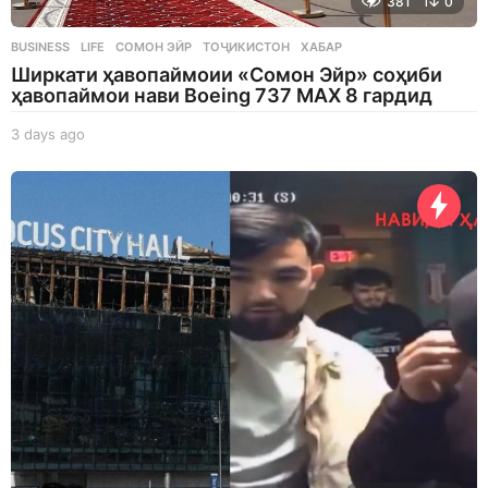
381
0
BUSINESS
,
LIFE
СОМОН ЭЙР
,
ТОҶИКИСТОН
,
ХАБАР
Ширкати ҳавопаймоии «Сомон Эйр» соҳиби
ҳавопаймои нави Boeing 737 MAX 8 гардид
3 days ago
3
d
a
y
s
a
g
o