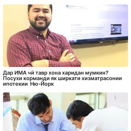
Дар ИМА чӣ тавр хона харидан мумкин?
Посухи корманди як ширкати хизматрасонии
ипотекии Ню-Йорк