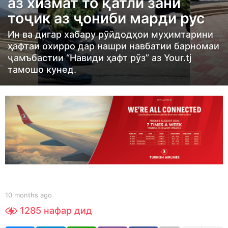
аз хизмат то қатли зани
n
тоҷик аз ҷониби марди рус
t
h
Ин ва дигар хабару рӯйдодҳои муҳимтарини
s
ҳафтаи охирро дар нашри навбатии барномаи
ҷамъбастии “Навиди ҳафт рӯз” аз Your.tj
a
тамошо кунед.
g
o
1
0
m
o
n
t
h
b
s
10 months ago
1
y
0
a
1285
нафар дид
S
m
g
h
o