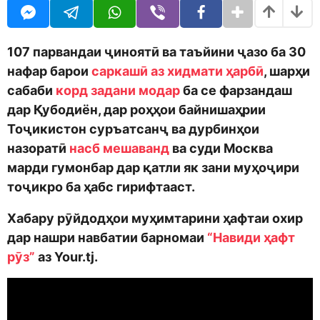
o
n
o
d
t
m
h
o
s
107 парвандаи ҷиноятӣ ва таъйини ҷазо ба 30
n
a
нафар барои
саркашӣ аз хидмати ҳарбӣ
, шарҳи
g
сабаби
корд задани модар
ба се фарзандаш
o
дар Қубодиён, дар роҳҳои байнишаҳрии
Тоҷикистон суръатсанҷ ва дурбинҳои
назоратӣ
насб мешаванд
ва суди Москва
марди гумонбар дар қатли як зани муҳоҷири
тоҷикро ба ҳабс гирифтааст.
Хабару рӯйдодҳои муҳимтарини ҳафтаи охир
дар нашри навбатии барномаи
“Навиди ҳафт
рӯз”
аз Your.tj.