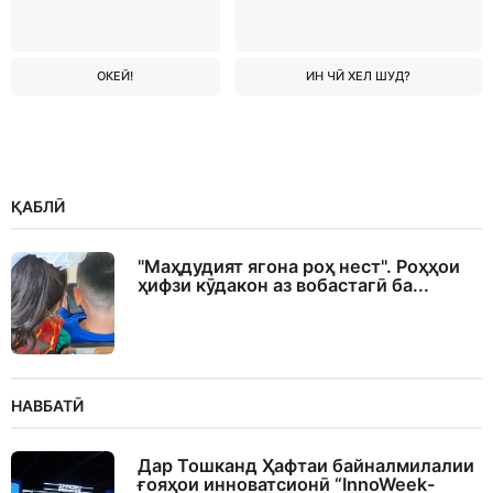
ОКЕЙ!
ИН ЧӢ ХЕЛ ШУД?
ҚАБЛӢ
"Маҳдудият ягона роҳ нест". Роҳҳои
ҳифзи кӯдакон аз вобастагӣ ба...
НАВБАТӢ
Дар Тошканд Ҳафтаи байналмилалии
ғояҳои инноватсионӣ “InnoWeek-