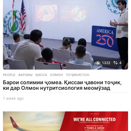
o
1322
4
PEOPLE
ВАРЗИШ
,
ҚИССА
,
ОЛМОН
,
ТОҶИКИСТОН
Барои солимии ҷомеа. Қиссаи ҷавони тоҷик,
ки дар Олмон нутритсиология меомӯзад
1 week ago
1
w
e
e
k
a