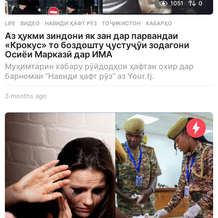
1051
0
LIFE
ВИДЕО
,
НАВИДИ ҲАФТ РӮЗ
,
ТОҶИКИСТОН
,
ХАБАРҲО
Аз ҳукми зиндони як зан дар парвандаи
«Крокус» то боздошту ҷустуҷӯи зодагони
Осиёи Марказӣ дар ИМА
Муҳимтарин хабару рӯйдодҳои ҳафтаи охир дар
барномаи “Навиди ҳафт рӯз” аз Your.tj.
3 months ago
3
m
o
n
t
h
s
a
g
o