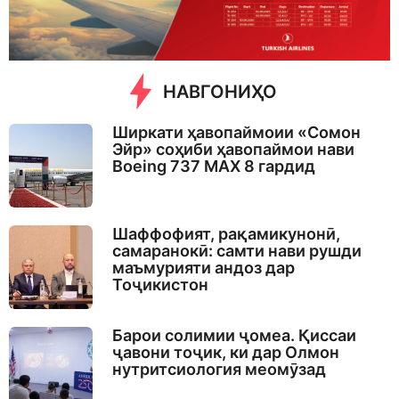
g
o
НАВГОНИҲО
Ширкати ҳавопаймоии «Сомон
Эйр» соҳиби ҳавопаймои нави
Boeing 737 MAX 8 гардид
Шаффофият, рақамикунонӣ,
самаранокӣ: самти нави рушди
маъмурияти андоз дар
Тоҷикистон
Барои солимии ҷомеа. Қиссаи
ҷавони тоҷик, ки дар Олмон
нутритсиология меомӯзад