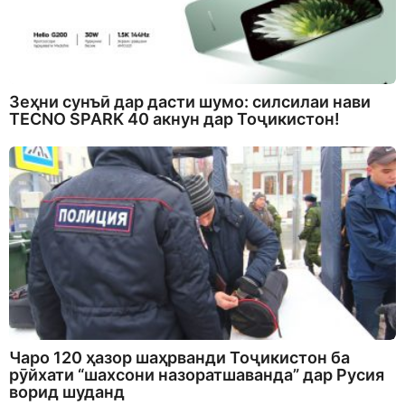
Зеҳни сунъӣ дар дасти шумо: силсилаи нави
TECNO SPARK 40 акнун дар Тоҷикистон!
Чаро 120 ҳазор шаҳрванди Тоҷикистон ба
рӯйхати “шахсони назоратшаванда” дар Русия
ворид шуданд