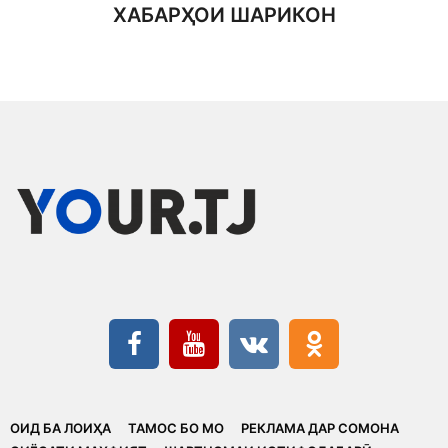
ХАБАРҲОИ ШАРИКОН
ОИД БА ЛОИҲА
ТАМОС БО МО
РЕКЛАМА ДАР СОМОНА