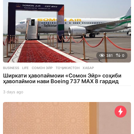
381
0
BUSINESS
,
LIFE
СОМОН ЭЙР
,
ТОҶИКИСТОН
,
ХАБАР
Ширкати ҳавопаймоии «Сомон Эйр» соҳиби
ҳавопаймои нави Boeing 737 MAX 8 гардид
3 days ago
3
d
a
y
s
a
g
o