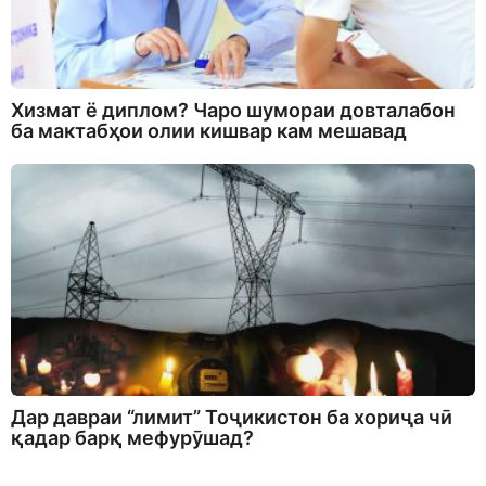
Хизмат ё диплом? Чаро шумораи довталабон
ба мактабҳои олии кишвар кам мешавад
Дар давраи “лимит” Тоҷикистон ба хориҷа чӣ
қадар барқ мефурӯшад?