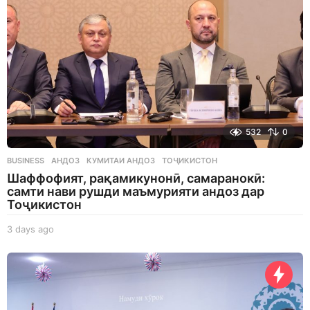
532
0
BUSINESS
АНДОЗ
,
КУМИТАИ АНДОЗ
,
ТОҶИКИСТОН
Шаффофият, рақамикунонӣ, самаранокӣ:
самти нави рушди маъмурияти андоз дар
Тоҷикистон
3 days ago
3
d
a
y
s
a
g