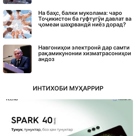
На баҳс, балки муколама: чаро
Тоҷикистон ба гуфтугӯи давлат ва
ҷомеаи шаҳрвандӣ ниёз дорад?
Навгониҳои электронӣ дар самти
рақамикунонии хизматрасониҳои
андоз
ИНТИХОБИ МУҲАРРИР