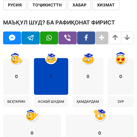
РУСИЯ
ТОҶИКИСТТН
ХАБАР
ХИЗМАТ
МАЪҚУЛ ШУД? БА РАФИҚОНАТ ФИРИСТ
0
1
0
0
БЕҲТАРИН
АСАБӢ ШУДАМ
ҲАМДАРДАМ
ЗУР
0
0