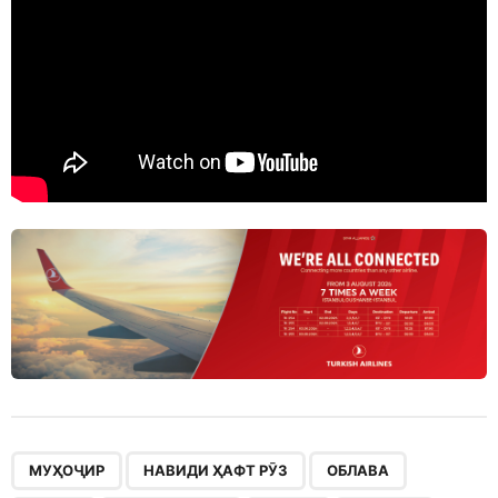
,
,
,
,
,
,
МУҲОҶИР
НАВИДИ ҲАФТ РӮЗ
ОБЛАВА