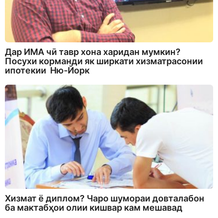
Дар ИМА чӣ тавр хона харидан мумкин?
Посухи корманди як ширкати хизматрасонии
ипотекии Ню-Йорк
Хизмат ё диплом? Чаро шумораи довталабон
ба мактабҳои олии кишвар кам мешавад