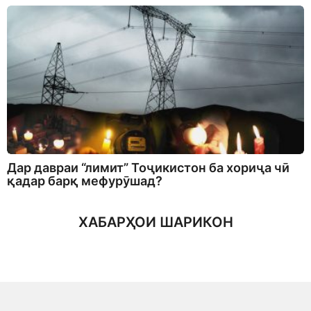
Дар давраи “лимит” Тоҷикистон ба хориҷа чӣ
қадар барқ мефурӯшад?
ХАБАРҲОИ ШАРИКОН