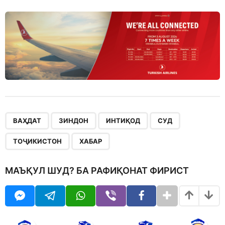
,
,
,
,
,
ВАҲДАТ
ЗИНДОН
ИНТИҚОД
СУД
ТОҶИКИСТОН
ХАБАР
МАЪҚУЛ ШУД? БА РАФИҚОНАТ ФИРИСТ