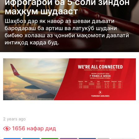
ифрогароӣ ба 5 соли зиндон
s
маҳкум шудааст
a
g
Шаҳбоз дар як навор аз шеваи даъвати
o
бародараш ба артиш ва латукӯб шудани
2
бибию холааш аз ҷониби мақомоти давлатӣ
интиқод карда буд.
y
e
a
r
s
a
g
o
b
2 years ago
2
y
y
1656
нафар дид
S
e
h
a