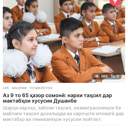
566
0
LIFE
МАОРИФ
,
ТОҶИКИСТОН
Аз 9 то 65 ҳазор сомонӣ: нархи таҳсил дар
мактабҳои хусусии Душанбе
Шарҳи нархҳо, забони таҳсил, хизматрасониҳои ба
маблағи таҳсил дохилшуда ва хароҷоти иловагӣ дар
мактабҳо ва гимназияҳои хусусии пойтахт.