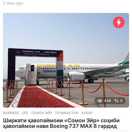
2 days ago
2
d
a
y
s
a
g
o
438
0
BUSINESS
,
LIFE
СОМОН ЭЙР
,
ТОҶИКИСТОН
,
ХАБАР
Ширкати ҳавопаймоии «Сомон Эйр» соҳиби
ҳавопаймои нави Boeing 737 MAX 8 гардид