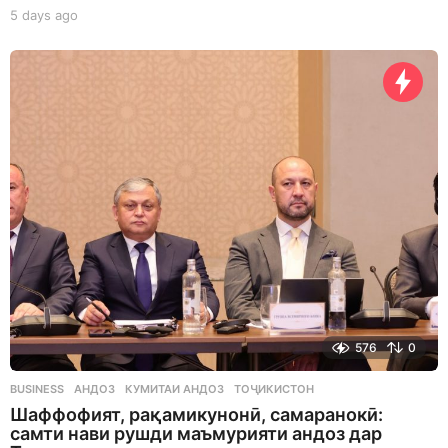
5 days ago
5
d
a
y
s
a
g
o
576
0
BUSINESS
АНДОЗ
,
КУМИТАИ АНДОЗ
,
ТОҶИКИСТОН
Шаффофият, рақамикунонӣ, самаранокӣ:
самти нави рушди маъмурияти андоз дар