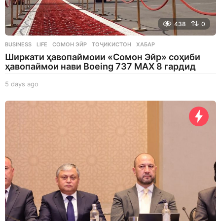
438
0
BUSINESS
,
LIFE
СОМОН ЭЙР
,
ТОҶИКИСТОН
,
ХАБАР
Ширкати ҳавопаймоии «Сомон Эйр» соҳиби
ҳавопаймои нави Boeing 737 MAX 8 гардид
5 days ago
5
d
a
y
s
a
g
o