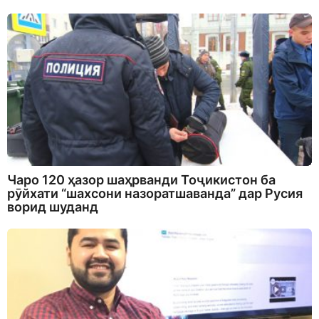
Чаро 120 ҳазор шаҳрванди Тоҷикистон ба
рӯйхати “шахсони назоратшаванда” дар Русия
ворид шуданд