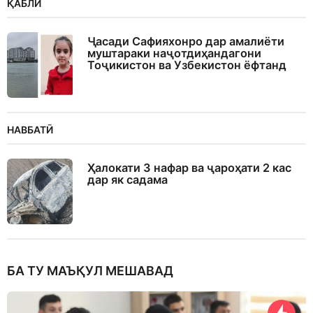
ҚАБЛӢ
Ҷасади Сафияхонро дар амалиёти
муштараки наҷотдиҳандагони
Тоҷикистон ва Узбекистон ёфтанд
НАВБАТӢ
Ҳалокати 3 нафар ва ҷароҳати 2 кас
дар як садама
БА ТУ МАЪҚУЛ МЕШАВАД