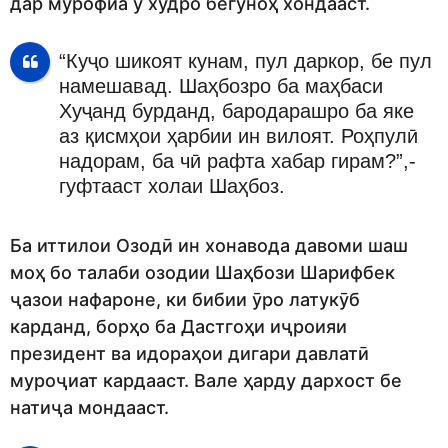
дар мурофиа ӯ худро бегуноҳ хондааст.
“Куҷо шикоят кунам, пул даркор, бе пул
намешавад. Шаҳбозро ба маҳбаси
Хуҷанд бурданд, бародарашро ба яке
аз қисмҳои ҳарбии ин вилоят. Роҳпулӣ
надорам, ба чӣ рафта хабар гирам?”,-
гуфтааст холаи Шаҳбоз.
Ба иттилои Озодӣ ин хонавода давоми шаш
моҳ бо талаби озодии Шаҳбози Шарифбек
ҷазои нафароне, ки бибии ӯро латукӯб
карданд, борҳо ба Дастгоҳи иҷроияи
президент ва идораҳои дигари давлатӣ
муроҷиат кардааст. Вале ҳарду дархост бе
натиҷа мондааст.