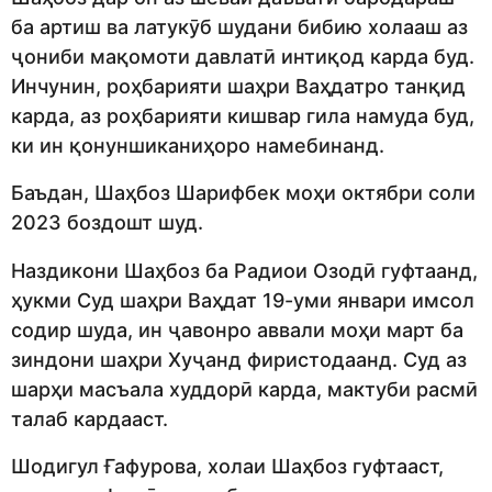
ба артиш ва латукӯб шудани бибию холааш аз
ҷониби мақомоти давлатӣ интиқод карда буд.
Инчунин, роҳбарияти шаҳри Ваҳдатро танқид
карда, аз роҳбарияти кишвар гила намуда буд,
ки ин қонуншиканиҳоро намебинанд.
Баъдан, Шаҳбоз Шарифбек моҳи октябри соли
2023 боздошт шуд.
Наздикони Шаҳбоз ба Радиои Озодӣ гуфтаанд,
ҳукми Суд шаҳри Ваҳдат 19-уми январи имсол
содир шуда, ин ҷавонро аввали моҳи март ба
зиндони шаҳри Хуҷанд фиристодаанд. Суд аз
шарҳи масъала худдорӣ карда, мактуби расмӣ
талаб кардааст.
Шодигул Ғафурова, холаи Шаҳбоз гуфтааст,