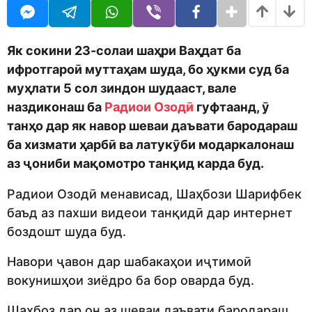
o
r
d
s
m
a
o
g
Як
сокини
23-солаи
шаҳри Ваҳдат
ба
n
o
ифротгароӣ муттаҳам шуда, бо ҳукми суд ба
муҳлати 5 сол зиндон шудааст, вале
наздиконаш ба
Радиои Озодӣ
гуфтаанд, ӯ
танҳо дар як навор шеваи даъвати бародараш
ба хизмати ҳарбӣ ва латукӯби модаркалонаш
аз ҷониби мақомотро танқид карда буд.
Радиои Озодӣ менависад, Шаҳбози Шарифбек
баъд аз пахши видеои танқидӣ дар интернет
боздошт шуда буд.
Навори ҷавон дар шабакаҳои иҷтимоӣ
вокунишҳои зиёдро ба бор оварда буд.
Шаҳбоз дар он аз шеваи даъвати бародараш