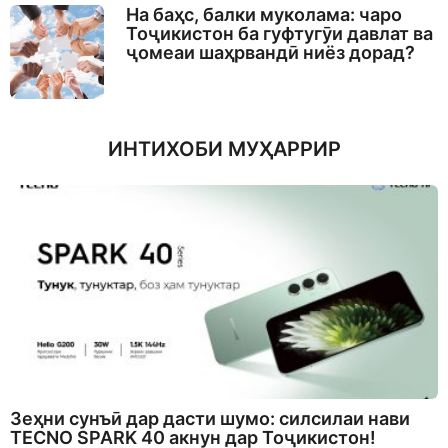
На баҳс, балки муколама: чаро
Тоҷикистон ба гуфтугӯи давлат ва
ҷомеаи шаҳрвандӣ ниёз дорад?
ИНТИХОБИ МУҲАРРИР
Зеҳни сунъӣ дар дасти шумо: силсилаи нави
TECNO SPARK 40 акнун дар Тоҷикистон!