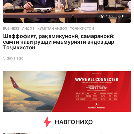
576
0
BUSINESS
АНДОЗ
,
КУМИТАИ АНДОЗ
,
ТОҶИКИСТОН
Шаффофият, рақамикунонӣ, самаранокӣ:
самти нави рушди маъмурияти андоз дар
Тоҷикистон
5 days ago
5
d
a
y
s
a
g
o
НАВГОНИҲО