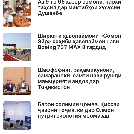
Аз 9 то 65 ҳазор сомонӣ: нархи
таҳсил дар мактабҳои хусусии
Душанбе
Ширкати ҳавопаймоии «Сомон
Эйр» соҳиби ҳавопаймои нави
Boeing 737 MAX 8 гардид
Шаффофият, рақамикунонӣ,
самаранокӣ: самти нави рушди
маъмурияти андоз дар
Тоҷикистон
Барои солимии ҷомеа. Қиссаи
ҷавони тоҷик, ки дар Олмон
нутритсиология меомӯзад