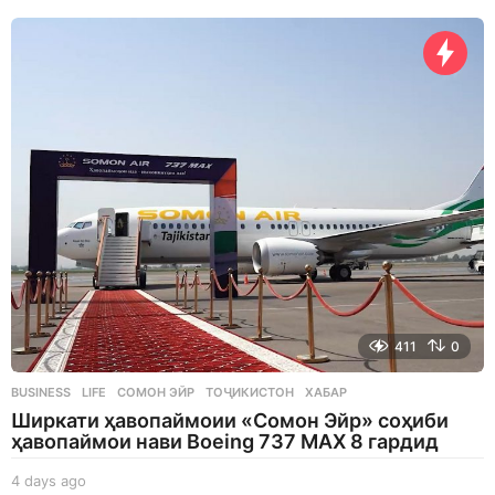
8
h
o
u
r
s
a
g
o
411
0
BUSINESS
,
LIFE
СОМОН ЭЙР
,
ТОҶИКИСТОН
,
ХАБАР
Ширкати ҳавопаймоии «Сомон Эйр» соҳиби
ҳавопаймои нави Boeing 737 MAX 8 гардид
4 days ago
4