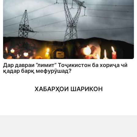
Дар давраи “лимит” Тоҷикистон ба хориҷа чӣ
қадар барқ мефурӯшад?
ХАБАРҲОИ ШАРИКОН