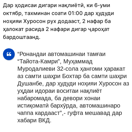
Дар ҳодисаи дигари нақлиётӣ, ки 6-уми
октябр, тахминан соати 01:00 дар ҳудуди
ноҳияи Хуросон рух додааст, 2 нафар ба
ҳалокат расида 2 нафари дигар ҷароҳат
бардоштаанд.
“Ронандаи автомашинаи тамғаи
“Тайота-Камри”, Муҳаммад
Муродалиеви 32-сола ҳангоми ҳаракат
аз самти шаҳри Бохтар ба самти шаҳри
Душанбе, дар ҳудуди ноҳияи Хуросон аз
уҳдаи идораи воситаи нақлиёт
набаромада, ба девори хонаи
истиқоматӣ бархӯрда, автомашинаро
чаппа кардааст”,- гуфта мешавад дар
хабари ВКД.