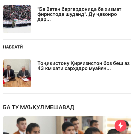
"Ба Ватан баргардонида ба хизмат
фиристода шуданд". Ду ҷавонро
дар...
НАВБАТӢ
Тоҷикистону Қирғизистон боз беш аз
43 км хати сарҳадро муайян...
БА ТУ МАЪҚУЛ МЕШАВАД