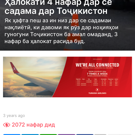
Ҳалокати 4 нафар дар се
a
садама дар Тоҷикистон
r
s
Як ҳафта пеш аз ин низ дар се садамаи
нақлиётӣ, ки давоми як рӯз дар ноҳияҳои
a
гуногуни Тоҷикистон ба амал омаданд, 3
g
нафар ба ҳалокат расида буд.
o
3
y
e
a
r
s
a
g
b
3 years ago
3
o
y
y
2072
нафар дид
S
e
h
a