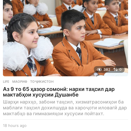
382
0
LIFE
МАОРИФ
,
ТОҶИКИСТОН
Аз 9 то 65 ҳазор сомонӣ: нархи таҳсил дар
мактабҳои хусусии Душанбе
Шарҳи нархҳо, забони таҳсил, хизматрасониҳои ба
маблағи таҳсил дохилшуда ва хароҷоти иловагӣ дар
мактабҳо ва гимназияҳои хусусии пойтахт.
18 hours ago
1