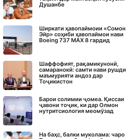
Душанбе
Ширкати ҳавопаймоии «Сомон
Эйр» соҳиби ҳавопаймои нави
Boeing 737 MAX 8 гардид
Шаффофият, рақамикунонӣ,
самаранокӣ: самти нави рушди
маъмурияти андоз дар
Тоҷикистон
Барои солимии ҷомеа. Қиссаи
ҷавони тоҷик, ки дар Олмон
нутритсиология меомӯзад
На баҳс, балки муколама: чаро