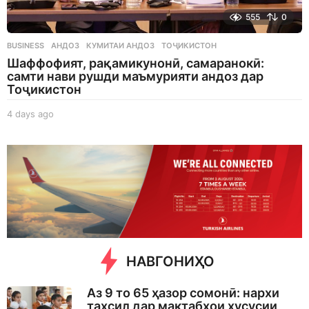
555
0
BUSINESS
АНДОЗ
,
КУМИТАИ АНДОЗ
,
ТОҶИКИСТОН
Шаффофият, рақамикунонӣ, самаранокӣ:
самти нави рушди маъмурияти андоз дар
Тоҷикистон
4 days ago
4
d
a
y
s
a
g
o
НАВГОНИҲО
Аз 9 то 65 ҳазор сомонӣ: нархи
таҳсил дар мактабҳои хусусии