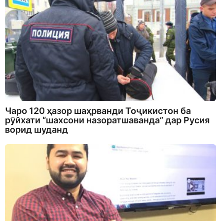
Чаро 120 ҳазор шаҳрванди Тоҷикистон ба
рӯйхати “шахсони назоратшаванда” дар Русия
ворид шуданд