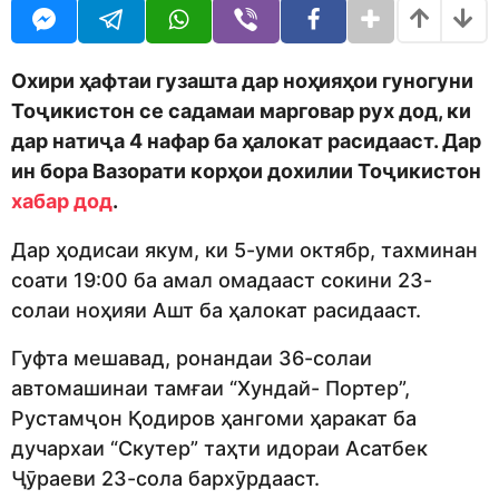
o
r
d
s
m
a
o
g
Охири ҳафтаи гузашта дар ноҳияҳои гуногуни
n
o
Тоҷикистон се садамаи марговар рух дод, ки
дар натиҷа 4 нафар ба ҳалокат расидааст. Дар
ин бора Вазорати корҳои дохилии Тоҷикистон
хабар дод
.
Дар ҳодисаи якум, ки 5-уми октябр, тахминан
соати 19:00 ба амал омадааст сокини 23-
солаи ноҳияи Ашт ба ҳалокат расидааст.
Гуфта мешавад, ронандаи 36-солаи
автомашинаи тамғаи “Хундай- Портер”,
Рустамҷон Қодиров ҳангоми ҳаракат ба
дучархаи “Скутер” таҳти идораи Асатбек
Ҷӯраеви 23-сола бархӯрдааст.