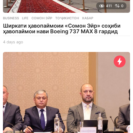
411
0
BUSINESS
,
LIFE
СОМОН ЭЙР
,
ТОҶИКИСТОН
,
ХАБАР
Ширкати ҳавопаймоии «Сомон Эйр» соҳиби
ҳавопаймои нави Boeing 737 MAX 8 гардид
4 days ago
4
d
a
y
s
a
g
o