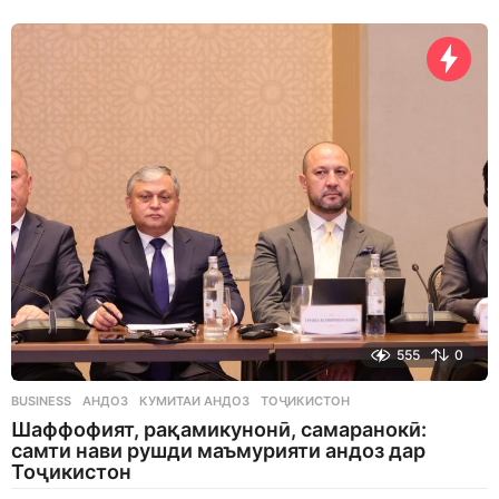
d
a
y
s
a
g
o
555
0
BUSINESS
АНДОЗ
,
КУМИТАИ АНДОЗ
,
ТОҶИКИСТОН
Шаффофият, рақамикунонӣ, самаранокӣ:
самти нави рушди маъмурияти андоз дар
Тоҷикистон