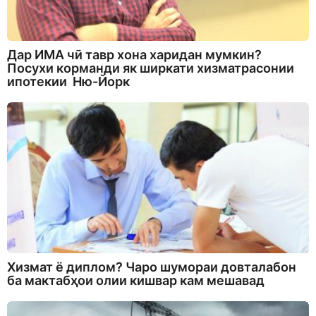
Дар ИМА чӣ тавр хона харидан мумкин?
Посухи корманди як ширкати хизматрасонии
ипотекии Ню-Йорк
Хизмат ё диплом? Чаро шумораи довталабон
ба мактабҳои олии кишвар кам мешавад