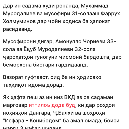
Дар ин садама худи ронанда, Муҳаммад
Муродалиев ва мусофири 31-солааш Фаррух
Холмуминов дар ҷойи ҳодиса ба ҳалокат
расидаанд.
Мусофирони дигар, Амонулло Чориеви 33-
сола ва Ёқуб Муродалиеви 32-сола
ҷароҳатҳои гуногуни ҷисмонӣ бардошта, дар
беморхона бистарӣ гардидаанд.
Вазорат гуфтааст, оид ба ин ҳодисаҳо
таҳқиқот идома дорад.
Як ҳафта пеш аз ин низ ВКД аз се садамаи
марговар
иттилоъ дода буд
, ки дар роҳҳои
ноҳияҳои Данғара, Ҷ.Балхӣ ва шоҳроҳи
“Исфара – Конибодом” ба амал омада, боиси
марги 3 нафар шуданд.