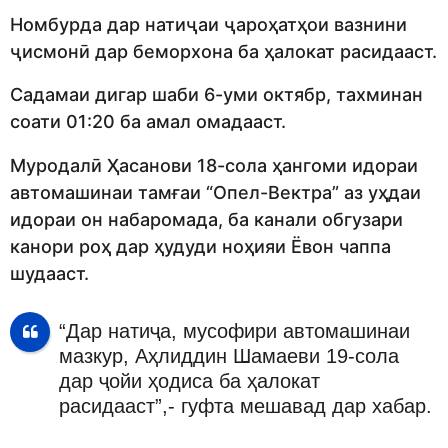
Номбурда дар натиҷаи ҷароҳатҳои вазнини
ҷисмонӣ дар беморхона ба ҳалокат расидааст.
Садамаи дигар шаби 6-уми октябр, тахминан
соати 01:20 ба амал омадааст.
Муродалӣ Ҳасанови 18-сола ҳангоми идораи
автомашинаи тамғаи “Опел-Вектра” аз уҳдаи
идораи он набаромада, ба канали обгузари
канори роҳ дар ҳудуди ноҳияи Ёвон чаппа
шудааст.
“Дар натиҷа, мусофири автомашинаи
мазкур, Аҳлиддин Шамаеви 19-сола
дар ҷойи ҳодиса ба ҳалокат
расидааст”,- гуфта мешавад дар хабар.