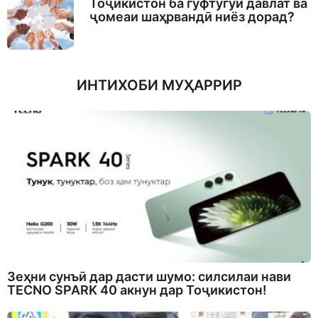
Тоҷикистон ба гуфтугӯи давлат ва
ҷомеаи шаҳрвандӣ ниёз дорад?
ИНТИХОБИ МУҲАРРИР
Зеҳни сунъӣ дар дасти шумо: силсилаи нави
TECNO SPARK 40 акнун дар Тоҷикистон!