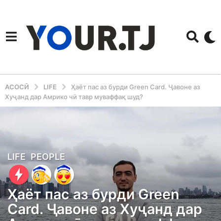
АСОСӢ
LIFE
Ҳаёт пас аз бурди Green Card. Ҷавоне аз
Хуҷанд дар Амрико чӣ тавр муваффақ шуд?
3
LIFE
,
PEOPLE
y
e
Ҳаёт пас аз бурди Green
a
Card. Ҷавоне аз Хуҷанд дар
r