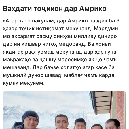
Ваҳдати тоҷикон дар Амрико
«Агар хато накунам, дар Амрико наздик ба 9
ҳазор тоҷик истиқомат мекунанд. Мардуми
мо аксарият расму оинҳои милливу диниро
дар ин кишвар нигоҳ медоранд. Ба хонаи
якдигар рафтуомад мекунанд, дар ҳар гуна
маъракаҳо ва ҷашну маросимҳо як ҷо чамъ
мешаванд. Дар баъзе холатҳо агар касе ба
мушкилӣ дучор шавад, маблағ ҷамъ карда,
кӯмак мекунем.