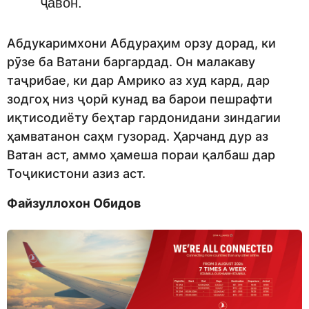
ҷавон.
Абдукаримхони Абдураҳим орзу дорад, ки
рӯзе ба Ватани баргардад. Он малакаву
таҷрибае, ки дар Амрико аз худ кард, дар
зодгоҳ низ ҷорӣ кунад ва барои пешрафти
иқтисодиёту беҳтар гардонидани зиндагии
ҳамватанон саҳм гузорад. Ҳарчанд дур аз
Ватан аст, аммо ҳамеша пораи қалбаш дар
Тоҷикистони азиз аст.
Файзуллохон Обидов