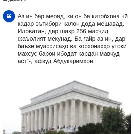
Аз ин бар меояд, ки он ба китобхона чӣ
қадар эътибори калон дода мешавад.
Иловатан, дар шаҳр 256 масҷид
фаъолият мекунад. Ба ғайр аз ин, дар
баъзе муассисаҳо ва корхонахҳо утоқи
махсус барои ибодат кардан мавҷуд
аст”-, афзуд Абдукаримхон.