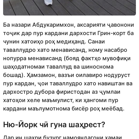
Ба назари Абдукаримхон, аксарияти ҷавонони
тоҷик дар пур кардани дархости Грин-корт ба
чунин хатоиҳо роҳ медиҳанд. Санаи
таваллудро хато менависанд, ному насабро
нопурра менависанд (бояд фактҳо мувофиқи
шаҳодатномаи таваллуд ва шиноснома
бошад). Ҳамзамон, вазъи оилавиро нодуруст
пур кардан, ҷои таваллудро хато навиштан ва
дархостро дубора фиристодан аз ҷумлаи
хатоҳои хеле маъмулист, ки ҳангоми пур
кардани маълумотнома бисёр роҳ меёбад.
Ню-Йорк чӣ гуна шаҳрест?
Дар ин шаҳри бузург намояндагони ҳамаи