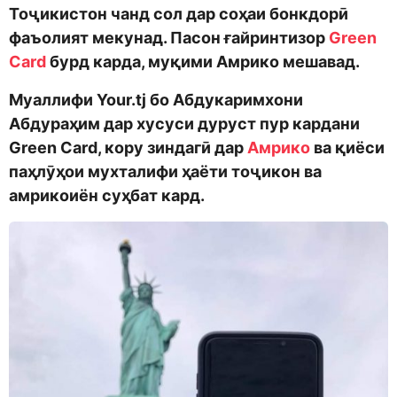
Тоҷикистон чанд сол дар соҳаи бонкдорӣ
фаъолият мекунад. Пасон ғайринтизор
Green
Card
бурд карда, муқими Амрико мешавад.
Муаллифи Your.tj бо Абдукаримхони
Абдураҳим дар хусуси дуруст пур кардани
Green Card, кору зиндагӣ дар
Амрико
ва қиёси
паҳлӯҳои мухталифи ҳаёти тоҷикон ва
амрикоиён суҳбат кард.