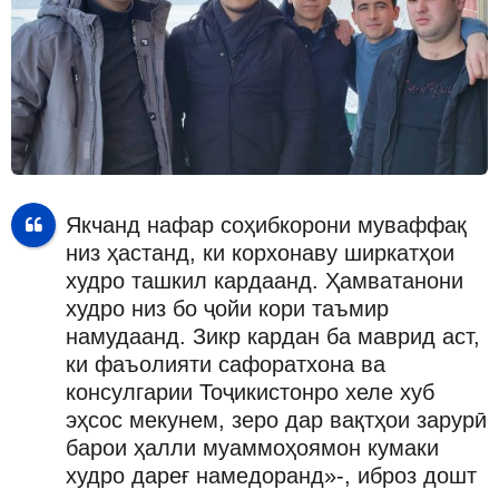
Якчанд нафар соҳибкорони муваффақ
низ ҳастанд, ки корхонаву ширкатҳои
худро ташкил кардаанд. Ҳамватанони
худро низ бо ҷойи кори таъмир
намудаанд. Зикр кардан ба маврид аст,
ки фаъолияти сафоратхона ва
консулгарии Тоҷикистонро хеле хуб
эҳсос мекунем, зеро дар вақтҳои зарурӣ
барои ҳалли муаммоҳоямон кумаки
худро дареғ намедоранд»-, иброз дошт