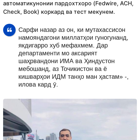
автоматикунонии пардохтхоро (Fedwire, ACH,
Check, Book) коркард ва тест мекунем.
Сарфи назар аз он, ки мутахассисон
намояндагони миллатҳои гуногунанд,
якдигарро хуб мефахмем. Дар
департаменти мо аксарият
шаҳрвандони ИМА ва Ҳиндустон
мебошанд, аз Точикистон ва ё
кишварҳои ИДМ танҳо ман ҳастам» -,
илова кард ӯ.