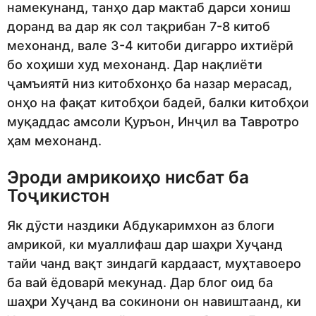
намекунанд, танҳо дар мактаб дарси хониш
доранд ва дар як сол тақрибан 7-8 китоб
мехонанд, вале 3-4 китоби дигарро ихтиёрӣ
бо хоҳиши худ мехонанд. Дар нақлиёти
ҷамъиятӣ низ китобхонҳо ба назар мерасад,
онҳо на фақат китобҳои бадеӣ, балки китобҳои
муқаддас амсоли Қуръон, Инҷил ва Тавротро
ҳам мехонанд.
Эроди амрикоиҳо нисбат ба
Тоҷикистон
Як дӯсти наздики Абдукаримхон аз блоги
амрикоӣ, ки муаллифаш дар шаҳри Хуҷанд
тайи чанд вақт зиндагӣ кардааст, муҳтавоеро
ба вай ёдоварӣ мекунад. Дар блог оид ба
шаҳри Хуҷанд ва сокинони он навиштаанд, ки