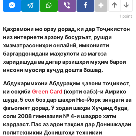
o
r
d
s
m
a
1
point
o
g
n
o
Қаҳрамони мо орзу дорад, ки дар Тоҷикистон
низ интернети арзону босуръат, рушди
хизматрасониҳои онлайнӣ, имконияти
баргардонидани маҳсулоти аз мағоза
харидашуда ва дигар арзишҳои муҳим барои
инсони муосир вуҷуд дошта бошад.
Абдукаримхони Абдураҳим ҷавони тоҷикест,
ки соҳиби
Green Card
(корти сабз)-и Амрико
шуда, 5 сол боз дар шаҳри Ню-Йорк зиндагӣ ва
фаъолият дорад. Ӯ зодаи шаҳри Хуҷанд буда,
соли 2008 гимназияи № 4-и шаҳрро хатм
кардааст. Пас аз адои таҳсил дар Донишкадаи
политехникии Донишгоҳи техникии