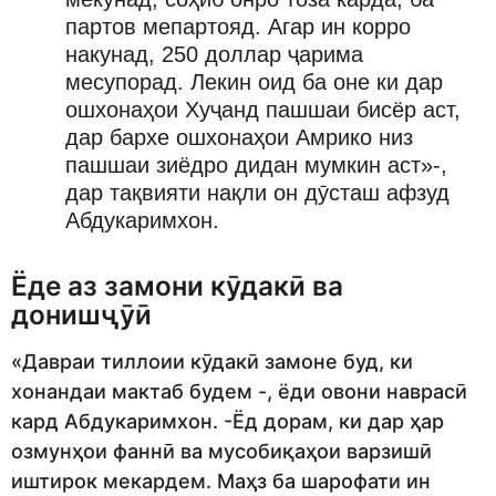
партов мепартояд. Агар ин корро
накунад, 250 доллар ҷарима
месупорад. Лекин оид ба оне ки дар
ошхонаҳои Хуҷанд пашшаи бисёр аст,
дар бархе ошхонаҳои Амрико низ
пашшаи зиёдро дидан мумкин аст»-,
дар тақвияти нақли он дӯсташ афзуд
Абдукаримхон.
Ёде аз замони кӯдакӣ ва
донишҷӯӣ
«Давраи тиллоии кӯдакӣ замоне буд, ки
хонандаи мактаб будем -, ёди овони наврасӣ
кард Абдукаримхон. -Ёд дорам, ки дар ҳар
озмунҳои фаннӣ ва мусобиқаҳои варзишӣ
иштирок мекардем. Маҳз ба шарофати ин