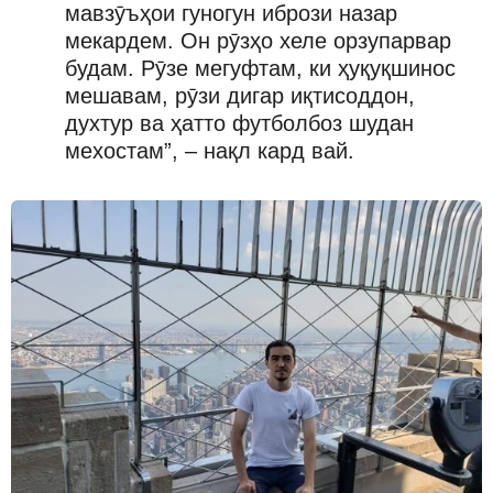
мавзӯъҳои гуногун ибрози назар
мекардем. Он рӯзҳо хеле орзупарвар
будам. Рӯзе мегуфтам, ки ҳуқуқшинос
мешавам, рӯзи дигар иқтисоддон,
духтур ва ҳатто футболбоз шудан
мехостам”, – нақл кард вай.