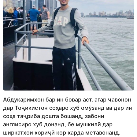
Абдукаримхон бар ин бовар аст, агар ҷавонон
дар Тоҷикистон соҳаро хуб омӯзанд ва дар ин
соҳа таҷриба дошта бошанд, забони
англисиро хуб донанд, бе мушкилӣ дар
ширкатҳои хориҷӣ кор карда метавонанд.