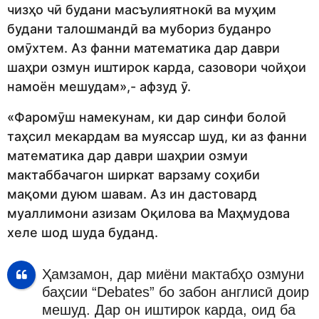
чизҳо чӣ будани масъулиятнокӣ ва муҳим
будани талошмандӣ ва мубориз буданро
омӯхтем. Аз фанни математика дар даври
шаҳри озмун иштирок карда, сазовори чойҳои
намоён мешудам»,- афзуд ӯ.
«Фаромӯш намекунам, ки дар синфи болоӣ
таҳсил мекардам ва муяссар шуд, ки аз фанни
математика дар даври шаҳрии озмуи
мактаббачагон ширкат варзаму соҳиби
мақоми дуюм шавам. Аз ин дастовард
муаллимони азизам Оқилова ва Маҳмудова
хеле шод шуда буданд.
Ҳамзамон, дар миёни мактабҳо озмуни
баҳсии “Debates” бо забон англисӣ доир
мешуд. Дар он иштирок карда, оид ба