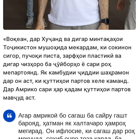
«Воқеан, дар Хуҷанд ва дигар минтақаҳои
Тоҷикистон мушоҳида мекардам, ки сокинон
сигор, пучоқи писта, зарфҳои пластикӣ ва
дигар чизҳоро ба ҷӯйборҳо ё сари роҳ
мепартоянд. Як камбудии ҷиддии шаҳрамон
дар он аст, ки қуттиҳои партов хеле каманд.
Дар Амрико сари ҳар қадам қуттиҳои партов
мавҷуд аст.
Агар амрикоӣ бо сагаш ба сайру гашт
барояд, ҳатман як халтачаро ҳамроҳ
мегирад. Он ифлосие, ки сагаш дар роҳ
мекунад, соҳиб онро тоза карда, ба