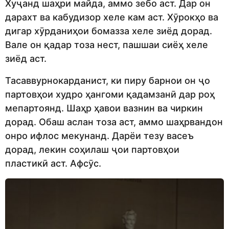
Хуҷанд шаҳри майда, аммо зебо аст. Дар он
дарахт ва кабудизор хеле кам аст. Хӯрокҳо ва
дигар хӯрданиҳои бомазза хеле зиёд дорад.
Вале он қадар тоза нест, пашшаи сиёҳ хеле
зиёд аст.
Тасаввурнокарданист, ки пиру барнои он ҷо
партовҳои худро ҳангоми қадамзанӣ дар роҳ
мепартоянд. Шаҳр ҳавои вазнин ва чиркин
дорад. Обаш аслан тоза аст, аммо шаҳрвандон
онро ифлос мекунанд. Дарёи тезу васеъ
дорад, лекин соҳилаш ҷои партовҳои
пластикӣ аст. Афсӯс.