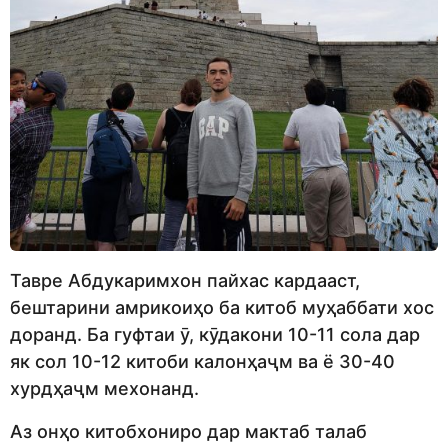
Тавре Абдукаримхон пайхас кардааст,
бештарини амрикоиҳо ба китоб муҳаббати хос
доранд. Ба гуфтаи ӯ, кӯдакони 10-11 сола дар
як сол 10-12 китоби калонҳаҷм ва ё 30-40
хурдҳаҷм мехонанд.
Аз онҳо китобхониро дар мактаб талаб