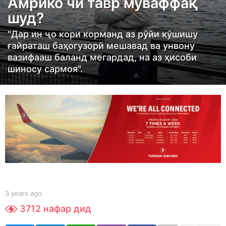
Амрико чӣ тавр муваффақ
s
шуд?
a
g
"Дар ин ҷо кори корманд аз рӯйи кӯшишу
o
ғайраташ баҳогузорӣ мешавад ва унвону
3
вазифааш баланд мегардад, на аз ҳисоби
шиносу сармоя".
y
e
a
r
s
a
g
o
b
3 years ago
3
y
y
3712
нафар дид
S
e
h
a