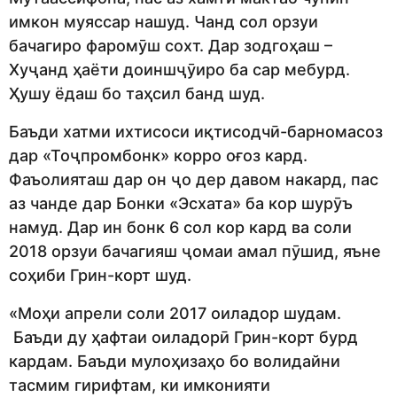
имкон муяссар нашуд. Чанд сол орзуи
бачагиро фаромӯш сохт. Дар зодгоҳаш –
Хуҷанд ҳаёти доиншҷӯиро ба сар мебурд.
Ҳушу ёдаш бо таҳсил банд шуд.
Баъди хатми ихтисоси иқтисодчӣ-барномасоз
дар «Тоҷпромбонк» корро оғоз кард.
Фаъолияташ дар он ҷо дер давом накард, пас
аз чанде дар Бонки «Эсхата» ба кор шурӯъ
намуд. Дар ин бонк 6 сол кор кард ва соли
2018 орзуи бачагияш ҷомаи амал пӯшид, яъне
соҳиби Грин-корт шуд.
«Моҳи апрели соли 2017 оиладор шудам.
Баъди ду ҳафтаи оиладорӣ Грин-корт бурд
кардам. Баъди мулоҳизаҳо бо волидайни
тасмим гирифтам, ки имконияти