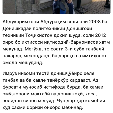
Абдукаримхони Абдураҳим соли оли 2008 ба
Донишкадаи политехникии Донишгоҳи
техникии Тоҷикистон дохил шуда, соли 2012
онро бо ихтисоси иқтисодчӣ-барномасоз хатм
мекунад. Мегӯяд, то соати 3-и субҳ танбалӣ
накарда, мехонданд, ба дарсҳо ва имтиҳонот
омода мешуданд.
Имрӯз низоми тестӣ донишҷӯёнро хеле
танбал ва ба қавле тайёрхӯр кардааст. Аз
фурсати муносиб истифода бурда, ба ҳамаи
омӯзгорони мактабӣ ва донишгоҳӣ, хоса,
волидон сипос мегӯяд. Чун дар ҳар комёбии
худ саҳми боризи онҳоро мебинад.