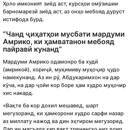
Ҳоло имконият зиёд аст, курсҳои омӯзишии
барномарезӣ зиёд аст, аз онҳо мебояд дуруст
истифода бурд.
“Чанд ҷиҳатҳои мусбати мардуми
Амрико, ки ҳамватанон мебояд
пайравӣ кунанд”
Мардуми Амрико одамонро ба худӣ
(амрикоӣ), хориҷӣ, муқимиву муҳоҷир ҷудо
намекунанд. Аз ин рӯ, Абдукаримхон на дар
кӯча, на дар ҷойи кор боре ҳам худро муҳочир
хис накард.
«Вақте ба кор дохил мешавед, шарт
мегузоранд, ки ҳамкорони худро сарфи назар
аз миллату нажод ва дин эҳтиром мегузоред.
Дар ин масъала ҳар вақт тренингҳо низ доир