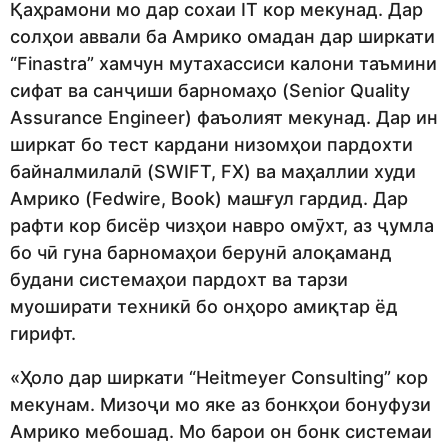
Қаҳрамони мо дар сохаи IT кор мекунад. Дар
солҳои аввали ба Амрико омадан дар ширкати
“Finastra” хамчун мутахассиси калони таъмини
сифат ва санҷиши барномаҳо (Senior Quality
Assurance Engineer) фаъолият мекунад. Дар ин
ширкат бо тест кардани низомҳои пардохти
байналмилалӣ (SWIFT, FX) ва маҳаллии худи
Амрико (Fedwire, Book) машғул гардид. Дар
рафти кор бисёр чизҳои навро омӯхт, аз ҷумла
бо чӣ гуна барномаҳои берунӣ алоқаманд
будани системаҳои пардохт ва тарзи
муоширати техникӣ бо онҳоро амиқтар ёд
гирифт.
«Ҳоло дар ширкати “Heitmeyer Consulting” кор
мекунам. Мизоҷи мо яке аз бонкҳои бонуфузи
Амрико мебошад. Мо барои он бонк системаи