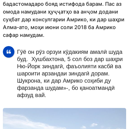
бадастомадаро бояд истифода барам. Пас аз
омода намудани ҳуҷҷатҳо ва анҷом додани
суҳбат дар консулгарии Амрико, ки дар шаҳри
Алма-ато, моҳи июни соли 2018 ба Амрико
сафар намудам.
Гӯё он рӯз орзуи кӯдакиям амалӣ шуда
буд. Хушбахтона, 5 сол боз дар шаҳри
Ню-Йорк зиндагӣ, фаъолияти касбӣ ва
шароити арзандаи зиндагӣ дорам.
Шукрона, ки дар Амрико соҳиби ду
фарзанда шудам»-, бо қаноатмандӣ
афзуд вай.