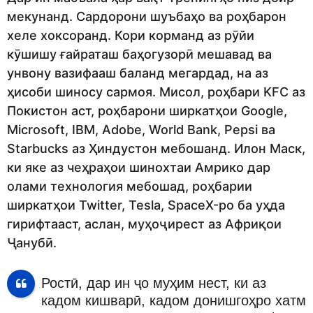
мекунанд. Сардорони шуъбаҳо ва роҳбарон
хеле хоксоранд. Кори корманд аз рӯйи
кӯшишу ғайраташ баҳогузорӣ мешавад ва
унвону вазифааш баланд мегардад, на аз
ҳисоби шиносу сармоя. Мисол, роҳбари KFC аз
Покистон аст, роҳбарони ширкатҳои Google,
Microsoft, IBM, Adobe, World Bank, Pepsi ва
Starbucks аз Ҳиндустон мебошанд. Илон Маск,
ки яке аз чеҳраҳои шинохтаи Амрико дар
олами технология мебошад, роҳбарии
ширкатҳои Twitter, Tesla, SpaceX-ро ба уҳда
гирифтааст, аслан, муҳоҷирест аз Африқои
Ҷанубӣ.
Ростӣ, дар ин ҷо муҳим нест, ки аз
кадом кишварӣ, кадом донишгоҳро хатм