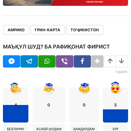
,
,
АМРИКО
ГРИН-КАРТА
ТОҶИКИСТОН
МАЪҚУЛ ШУД? БА РАФИҚОНАТ ФИРИСТ
1
point
4
0
0
3
БЕҲТАРИН
АСАБӢ ШУДАМ
ҲАМДАРДАМ
ЗУР