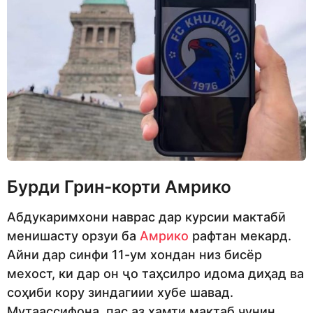
Бурди Грин-корти Амрико
Абдукаримхони наврас дар курсии мактабӣ
менишасту орзуи ба
Амрико
рафтан мекард.
Айни дар синфи 11-ум хондан низ бисёр
мехост, ки дар он ҷо таҳсилро идома диҳад ва
соҳиби кору зиндагиии хубе шавад.
Мутаассифона, пас аз хамти мактаб чунин