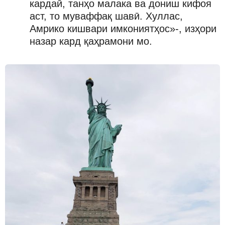
кардаӣ, танҳо малака ва дониш кифоя
аст, то муваффақ шавӣ. Хуллас,
Амрико кишвари имкониятҳос»-, изҳори
назар кард қаҳрамони мо.