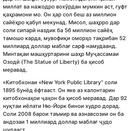
миллат ва нажодро вохӯрдан мумкин аст, гуфт
қаҳрамони мо. Он ҳар сол беш аз миллион
сайёҳро қабул мекунад. Мисол, шаҳрро дар
соли сипарӣ наздик ба 56 миллион сайёҳ
тамошо карда, мувофиқи оморҳо тақрибан 52
миллиард доллар маблағ сарф намудаанд.
Минтақаи машҳуртарини шаҳр Муҷассамаи
Озодӣ (The Statue of Liberty) ба ҳисоб
меравад.
«Китобхонаи «New York Public Library” соли
1895 бунёд ёфтааст. Он яке аз калонтарин
китобхонаҳои ҷаҳон ба ҳисоб меравад. Дар 92
нуқтаи иёлати Ню-Йорк бинои худро дорад.
Соли 2008 барои таъмир ва азнавсозии он ба
андозаи 1 миллиард доллар маблағ ҷудо
шудааст.