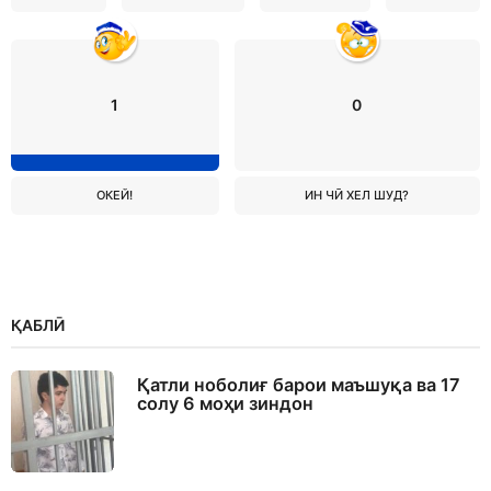
1
0
ОКЕЙ!
ИН ЧӢ ХЕЛ ШУД?
ҚАБЛӢ
Қатли ноболиғ барои маъшуқа ва 17
солу 6 моҳи зиндон