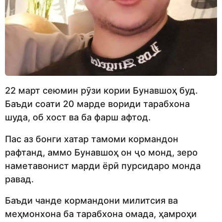
22 март сеюмин рӯзи кории Бунавшоҳ буд.
Баъди соати 20 марде вориди тарабхона
шуда, об хост ва ба фарш афтод.
Пас аз бонги хатар тамоми кормандон
рафтанд, аммо Бунавшоҳ он ҷо монд, зеро
наметавонист марди ёрӣ пурсидаро монда
равад.
Баъди чанде кормандони милитсия ва
меҳмонхона ба тарабхона омада, ҳамроҳи