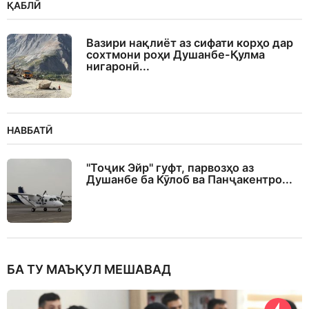
ҚАБЛӢ
Вазири нақлиёт аз сифати корҳо дар
сохтмони роҳи Душанбе-Қулма
нигаронӣ...
НАВБАТӢ
"Тоҷик Эйр" гуфт, парвозҳо аз
Душанбе ба Кӯлоб ва Панҷакентро...
БА ТУ МАЪҚУЛ МЕШАВАД