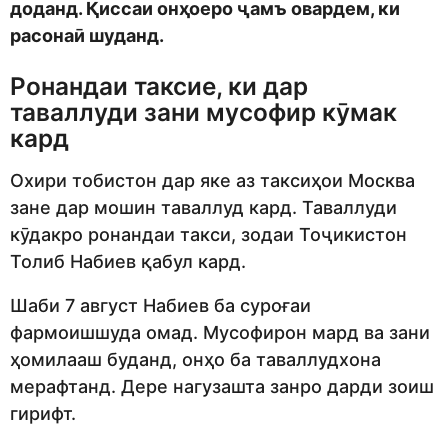
доданд. Қиссаи онҳоеро ҷамъ овардем, ки
расонаӣ шуданд.
Ронандаи таксие, ки дар
таваллуди зани мусофир кӯмак
кард
Охири тобистон дар яке аз таксиҳои Москва
зане дар мошин таваллуд кард. Таваллуди
кӯдакро ронандаи такси, зодаи Тоҷикистон
Толиб Набиев қабул кард.
Шаби 7 август Набиев ба суроғаи
фармоишшуда омад. Мусофирон мард ва зани
ҳомилааш буданд, онҳо ба таваллудхона
мерафтанд. Дере нагузашта занро дарди зоиш
гирифт.