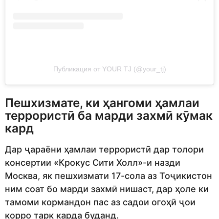
Публикация от YOUR TJ (@your_tj)
Пешхизмате, ки ҳангоми ҳамлаи
террористӣ ба марди захмӣ кӯмак
кард
Дар ҷараёни ҳамлаи террористӣ дар толори
консертии «Крокус Сити Холл»-и назди
Москва, як пешхизмати 17-сола аз Тоҷикистон
ним соат бо марди захмӣ нишаст, дар ҳоле ки
тамоми кормандон пас аз садои огоҳӣ ҷои
корро тарк карда буданд.