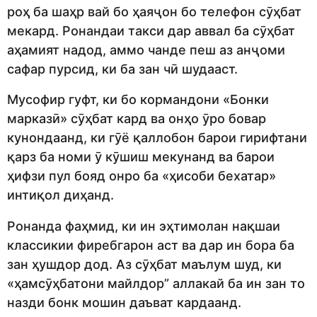
роҳ ба шаҳр вай бо ҳаяҷон бо телефон сӯҳбат
мекард. Ронандаи такси дар аввал ба сӯҳбат
аҳамият надод, аммо чанде пеш аз анҷоми
сафар пурсид, ки ба зан чӣ шудааст.
Мусофир гуфт, ки бо кормандони «Бонки
марказӣ» сӯҳбат кард ва онҳо ӯро бовар
кунондаанд, ки гӯё қаллобон барои гирифтани
қарз ба номи ӯ кӯшиш мекунанд ва барои
ҳифзи пул бояд онро ба «ҳисоби бехатар»
интиқол диҳанд.
Ронанда фаҳмид, ки ин эҳтимолан нақшаи
классикии фиребгарон аст ва дар ин бора ба
зан ҳушдор дод. Аз сӯҳбат маълум шуд, ки
«ҳамсӯҳбатони майлдор” аллакай ба ин зан то
назди бонк мошин даъват кардаанд.