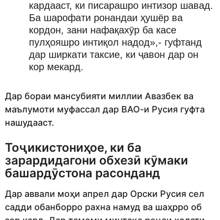
кардааст, ки писарашро интизор шавад.
Ба шарофати ронандаи ҳушёр ва
кордон, зани нафақахӯр ба касе
пулҳояшро интиқол надод»,- гуфтанд
дар ширкати таксие, ки ҷавон дар он
кор мекард.
Дар бораи мансубияти миллии Авазбек ва
маълумоти муфассал дар ВАО-и Русия гуфта
нашудааст.
Тоҷикистониҳое, ки ба
зарардидагони обхезӣ кӯмаки
башардӯстона расонданд
Дар аввали моҳи апрел дар Орски Русия сел
садди обанборро рахна намуд ва шаҳрро об