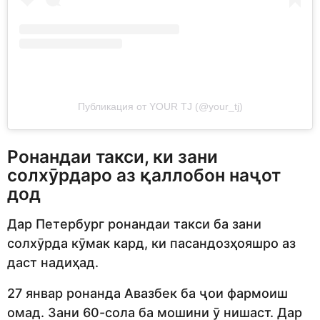
Публикация от YOUR TJ (@your_tj)
Ронандаи такси, ки зани
солхӯрдаро аз қаллобон наҷот
дод
Дар Петербург ронандаи такси ба зани
солхӯрда кӯмак кард, ки пасандозҳояшро аз
даст надиҳад.
27 январ ронанда Авазбек ба ҷои фармоиш
омад. Зани 60-сола ба мошини ӯ нишаст. Дар