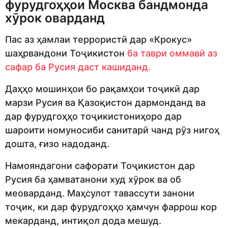
фурудгоҳҳои Москва бандмонда
хӯрок оварданд
Пас аз ҳамлаи террористӣ дар «Крокус»
шаҳрвандони Тоҷикистон
ба таври оммавӣ аз
сафар ба Русия даст кашиданд.
Даҳҳо мошинҳои бо рақамҳои тоҷикӣ дар
марзи Русия ва Қазоқистон дармонданд ва
дар фурудгоҳҳо тоҷикистониҳоро дар
шароити номуносиби санитарӣ чанд рӯз нигоҳ
дошта, ғизо надоданд.
Намояндагони сафорати Тоҷикистон дар
Русия ба ҳамватанони худ хӯрок ва об
меоварданд. Маҳсулот тавассути занони
тоҷик, ки дар фурудгоҳҳо ҳамчун фаррош кор
мекарданд, интиқол дода мешуд.