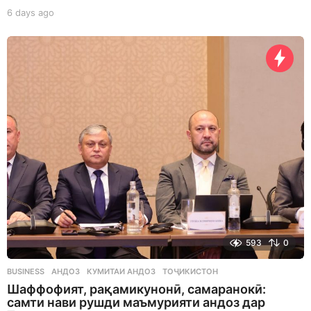
6 days ago
6
d
a
y
s
a
g
o
593
0
BUSINESS
АНДОЗ
,
КУМИТАИ АНДОЗ
,
ТОҶИКИСТОН
Шаффофият, рақамикунонӣ, самаранокӣ:
самти нави рушди маъмурияти андоз дар