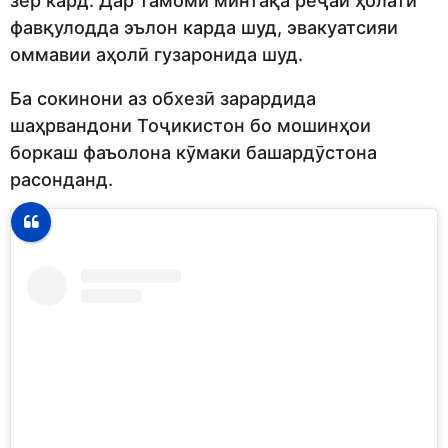
зер кард. Дар тамоми минтақа реҷаи ҳолати
фавқулодда эълон карда шуд, эвакуатсияи
оммавии аҳолӣ гузаронида шуд.
Ба сокинони аз обхезӣ зарардида
шаҳрвандони Тоҷикистон бо мошинҳои
боркаш фаъолона кӯмаки башардӯстона
расонданд.