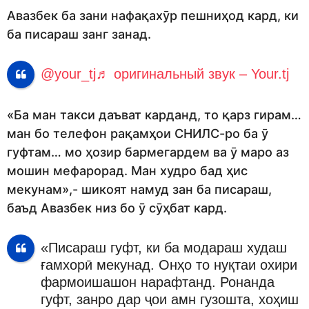
Авазбек ба зани нафақахӯр пешниҳод кард, ки
ба писараш занг занад.
@your_tj
♬ оригинальный звук – Your.tj
«Ба ман такси даъват карданд, то қарз гирам…
ман бо телефон рақамҳои СНИЛС-ро ба ӯ
гуфтам… мо ҳозир бармегардем ва ӯ маро аз
мошин мефарорад. Ман худро бад ҳис
мекунам»,- шикоят намуд зан ба писараш,
баъд Авазбек низ бо ӯ сӯҳбат кард.
«Писараш гуфт, ки ба модараш худаш
ғамхорӣ мекунад. Онҳо то нуқтаи охири
фармоишашон нарафтанд. Ронанда
гуфт, занро дар ҷои амн гузошта, хоҳиш