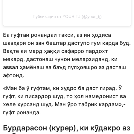
Публикация от YOUR TJ (@your_tj)
Ба гуфтаи ронандаи такси, аз ин ҳодиса
шавҳари он зан бештар даступо гум карда буд.
Вақте ки мард ҳаққи сафарро пардохт
мекард, дастонаш чунон меларзиданд, ки
аввал ҳамёнаш ва баъд пулҳояшро аз дасташ
афтонд.
«Ман ба ӯ гуфтам, ки худро ба даст гирад. Ӯ
гуфт, ки писардор шуд, то ҳол намедонист ва
хеле хурсанд шуд. Ман ӯро табрик кардам»,-
гуфт ронанда.
Бурдарасон (курер), ки кӯдакро аз