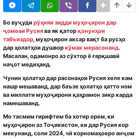
o
r
d
s
m
a
o
g
Бо вуҷуди
рӯҳияи зидди муҳоҷирон дар
n
o
ҷомеаи Русия
ва як қатор
қонунҳои
табъиздор
, муҳоҷирон аксар вақт ба русҳо
дар ҳолатҳои душвор
кӯмак мерасонанд
.
Масалан, одамонро аз сӯхтор ё ғарқшавӣ
наҷот медиҳанд.
Чунин ҳолатҳо дар расонаҳои Русия хеле кам
нашр мешаванд, дар баъзе ҳолатҳо ҳатто ном
ва миллати муҳоҷирони қаҳрамон зикр карда
намешаванд.
Мо тасмим гирифтем ба хотир орем, ки
муҳоҷирон аз Тоҷикистон, ки дар Русия кор
мекунанд, соли 2024, чӣ корномаҳоеро анҷом