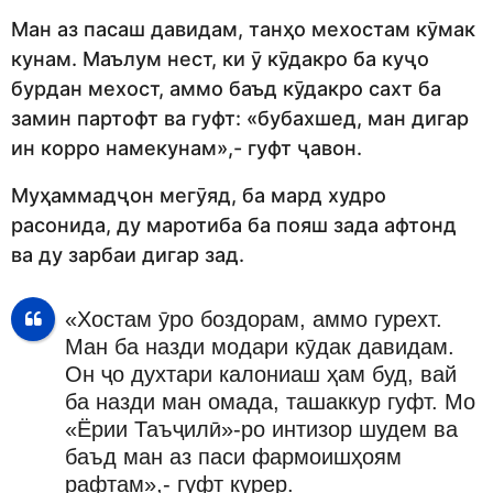
Ман аз пасаш давидам, танҳо мехостам кӯмак
кунам. Маълум нест, ки ӯ кӯдакро ба куҷо
бурдан мехост, аммо баъд кӯдакро сахт ба
замин партофт ва гуфт: «бубахшед, ман дигар
ин корро намекунам»,- гуфт ҷавон.
Муҳаммадҷон мегӯяд, ба мард худро
расонида, ду маротиба ба пояш зада афтонд
ва ду зарбаи дигар зад.
«Хостам ӯро боздорам, аммо гурехт.
Ман ба назди модари кӯдак давидам.
Он ҷо духтари калониаш ҳам буд, вай
ба назди ман омада, ташаккур гуфт. Мо
«Ёрии Таъҷилӣ»-ро интизор шудем ва
баъд ман аз паси фармоишҳоям
рафтам»,- гуфт курер.