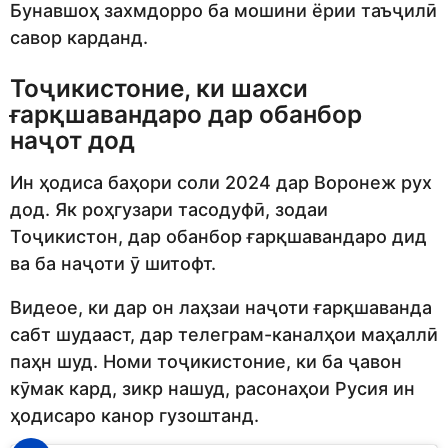
Бунавшоҳ захмдорро ба мошини ёрии таъҷилӣ
савор карданд.
Тоҷикистоние, ки шахси
ғарқшавандаро дар обанбор
наҷот дод
Ин ҳодиса баҳори соли 2024 дар Воронеж рух
дод. Як роҳгузари тасодуфӣ, зодаи
Тоҷикистон, дар обанбор ғарқшавандаро дид
ва ба наҷоти ӯ шитофт.
Видеое, ки дар он лаҳзаи наҷоти ғарқшаванда
сабт шудааст, дар телеграм-каналҳои маҳаллӣ
паҳн шуд. Номи тоҷикистоние, ки ба ҷавон
кӯмак кард, зикр нашуд, расонаҳои Русия ин
ҳодисаро канор гузоштанд.