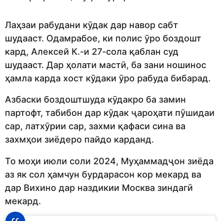
Лаҳзаи рабудани кӯдак дар навор сабт
шудааст. Одамрабое, ки полис ӯро боздошт
кард, Алексей К.-и 27-сола қаблан суд
шудааст. Дар ҳолати мастӣ, ба зани ношинос
ҳамла карда хост кӯдаки ӯро рабуда бибарад.
Азбаски боздоштшуда кӯдакро ба замин
партофт, табибон дар кӯдак ҷароҳати пӯшидаи
сар, латхӯрии сар, захми қафаси сина ва
захмҳои зиёдеро пайдо карданд.
То моҳи июли соли 2024, Муҳаммадҷон зиёда
аз як сол ҳамчун бурдарасон кор мекард ва
дар Вихино дар наздикии Москва зиндагӣ
мекард.