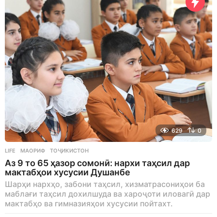
629
0
LIFE
МАОРИФ
,
ТОҶИКИСТОН
Аз 9 то 65 ҳазор сомонӣ: нархи таҳсил дар
мактабҳои хусусии Душанбе
Шарҳи нархҳо, забони таҳсил, хизматрасониҳои ба
маблағи таҳсил дохилшуда ва хароҷоти иловагӣ дар
мактабҳо ва гимназияҳои хусусии пойтахт.