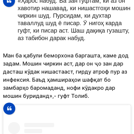
«Ҳарос набуд. Ба зан гуфтам, ки аз он
хавотир нашавад, ки нишастгоҳи мошин
чиркин шуд. Пурсидам, ки духтар
таваллуд шуд ё писар. Ӯ нигоҳ карда
гуфт, ки писар аст. Шаш дақиқа гузашту,
аз табибон дарак набуд.
Ман ба қабули беморхона баргашта, каме дод
задам. Мошин чиркин аст, дар он ҷо зан дар
дасташ кӯдак нишастааст, гирду атроф пур аз
инфексия. Баъд ҳамшираҳои шафқат бо
замбарҳо баромаданд, нофи кӯдакро дар
мошин буриданд»,- гуфт Толиб.