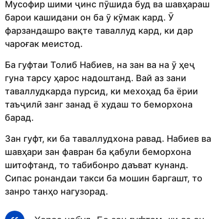
Мусофир шими ҷинс пӯшида буд ва шавҳараш
барои кашидани он ба ӯ кӯмак кард. Ӯ
фарзандашро вақте таваллуд кард, ки дар
чароғак меистод.
Ба гуфтаи Толиб Набиев, на зан ва на ӯ ҳеҷ
гуна тарсу ҳарос надоштанд. Вай аз зани
таваллудкарда пурсид, ки мехоҳад ба ёрии
таъҷилӣ занг занад ё худаш то беморхона
барад.
Зан гуфт, ки ба таваллудхона равад. Набиев ва
шавҳари зан фавран ба қабули беморхона
шитофтанд, то табибонро даъват кунанд.
Сипас ронандаи такси ба мошин баргашт, то
занро танҳо нагузорад.