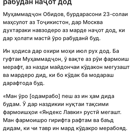
рабудан наҷот дод
Муҳаммадҷон Обидов, бурдарасони 23-солаи
маҳсулот аз Тоҷикистон, дар Москва
духтараки навзодеро аз марде наҷот дод, ки
дар ҳолати мастӣ ӯро рабуданӣ буд.
Ин ҳодиса дар охири моҳи июл рух дод. Ба
гуфтаи Муҳаммадҷон, ӯ вақте аз рӯи фармоиш
мерафт, аз назди майдончаи кӯдакон мегузашт
ва мардеро дид, ки бо кӯдак ба модараш
дарафтода буд.
«Ман ӯро [одамрабо] пеш аз ин ҳам дида
будам. Ӯ дар наздикии нуқтаи тақсими
фармоишҳои «Яндекс Лавки» рустӣ мегашт.
Ман фармоишро гирифта рафтам ва баъд
дидам, ки чи тавр ин мард кӯдакро мерабояд.