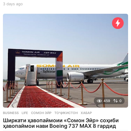
3 days ago
3
d
a
y
s
a
g
o
459
0
BUSINESS
,
LIFE
СОМОН ЭЙР
,
ТОҶИКИСТОН
,
ХАБАР
Ширкати ҳавопаймоии «Сомон Эйр» соҳиби
ҳавопаймои нави Boeing 737 MAX 8 гардид