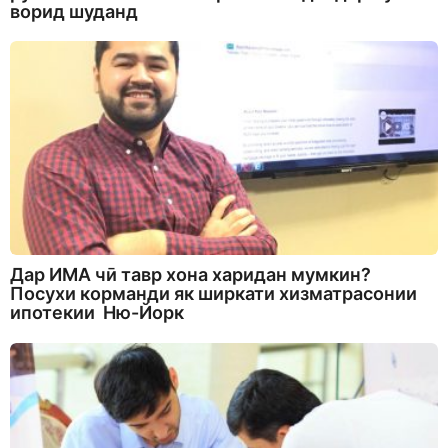
ворид шуданд
Дар ИМА чӣ тавр хона харидан мумкин?
Посухи корманди як ширкати хизматрасонии
ипотекии Ню-Йорк