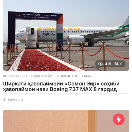
a
g
o
415
0
BUSINESS
,
LIFE
СОМОН ЭЙР
,
ТОҶИКИСТОН
,
ХАБАР
Ширкати ҳавопаймоии «Сомон Эйр» соҳиби
ҳавопаймои нави Boeing 737 MAX 8 гардид
4 days ago
4
d
a
y
s
a