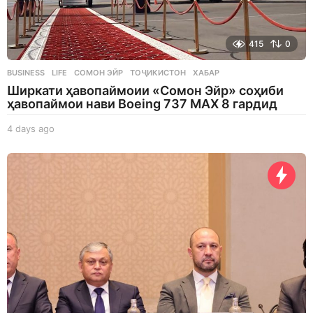
415
0
BUSINESS
,
LIFE
СОМОН ЭЙР
,
ТОҶИКИСТОН
,
ХАБАР
Ширкати ҳавопаймоии «Сомон Эйр» соҳиби
ҳавопаймои нави Boeing 737 MAX 8 гардид
4 days ago
4
d
a
y
s
a
g
o