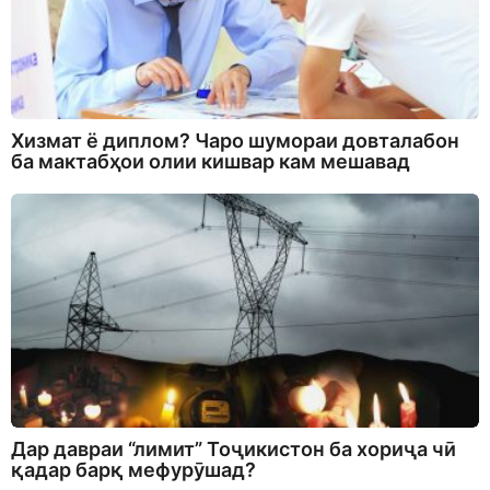
Хизмат ё диплом? Чаро шумораи довталабон
ба мактабҳои олии кишвар кам мешавад
Дар давраи “лимит” Тоҷикистон ба хориҷа чӣ
қадар барқ мефурӯшад?