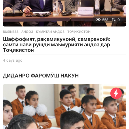
558
0
BUSINESS
АНДОЗ
,
КУМИТАИ АНДОЗ
,
ТОҶИКИСТОН
Шаффофият, рақамикунонӣ, самаранокӣ:
самти нави рушди маъмурияти андоз дар
Тоҷикистон
4 days ago
4
d
a
ДИДАНРО ФАРОМӮШ НАКУН
y
s
a
g
o