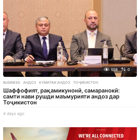
g
o
558
0
BUSINESS
АНДОЗ
,
КУМИТАИ АНДОЗ
,
ТОҶИКИСТОН
Шаффофият, рақамикунонӣ, самаранокӣ:
самти нави рушди маъмурияти андоз дар
Тоҷикистон
4 days ago
4
d
a
y
s