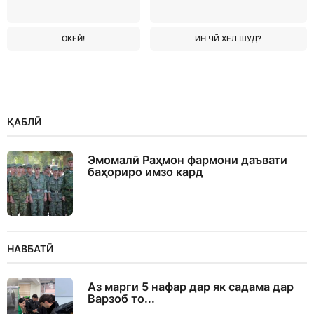
ОКЕЙ!
ИН ЧӢ ХЕЛ ШУД?
ҚАБЛӢ
Эмомалӣ Раҳмон фармони даъвати
баҳориро имзо кард
НАВБАТӢ
Аз марги 5 нафар дар як садама дар
Варзоб то...