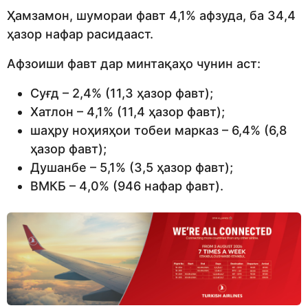
Ҳамзамон, шумораи фавт 4,1% афзуда, ба 34,4
ҳазор нафар расидааст.
Афзоиши фавт дар минтақаҳо чунин аст:
Суғд – 2,4% (11,3 ҳазор фавт);
Хатлон – 4,1% (11,4 ҳазор фавт);
шаҳру ноҳияҳои тобеи марказ – 6,4% (6,8
ҳазор фавт);
Душанбе – 5,1% (3,5 ҳазор фавт);
ВМКБ – 4,0% (946 нафар фавт).