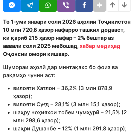
o
g
t
d
h
o
m
s
o
a
То 1-уми январи соли 2026 аҳолии Тоҷикистон
n
g
10 млн 720,8 ҳазор нафарро ташкил додааст,
o
ки қариб 215 ҳазор нафар – 2% бештар аз
аввали соли 2025 мебошад,
хабар медиҳад
Оҷонсии омори кишвар.
Шумораи аҳолӣ дар минтақаҳо бо фоиз ва
рақамҳо чунин аст:
вилояти Хатлон – 36,2% (3 млн 878,9
ҳазор);
вилояти Суғд – 28,1% (3 млн 15,1 ҳазор);
шаҳру ноҳияҳои тобеи ҷумҳурӣ – 21,5% (2
млн 298,6 ҳазор);
шаҳри Душанбе – 12% (1 млн 291,8 ҳазор);