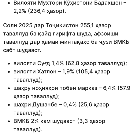
Вилояти Мухтори Кӯҳистони Бадахшон –
2,2% (236,4 ҳазор).
Соли 2025 дар Тоҷикистон 255,1 ҳазор
таваллуд ба қайд гирифта шуда, афзоиши
таваллуд дар ҳамаи минтақаҳо ба ҷузи ВМКБ
сабт шудааст.
вилояти Суғд 1,4% (62,8 ҳазор таваллуд);
вилояти Хатлон – 1,9% (105,4 ҳазор
таваллуд);
шаҳру ноҳияҳои тобеи марказ – 6,4% (57,9
ҳазор таваллуд);
шаҳри Душанбе – 0,4% (25,6 ҳазор
таваллуд);
ВМКБ 2% кам шудааст (3,3 ҳазор
таваллуд).