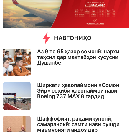
a
g
o
НАВГОНИҲО
Аз 9 то 65 ҳазор сомонӣ: нархи
таҳсил дар мактабҳои хусусии
Душанбе
Ширкати ҳавопаймоии «Сомон
Эйр» соҳиби ҳавопаймои нави
Boeing 737 MAX 8 гардид
Шаффофият, рақамикунонӣ,
самаранокӣ: самти нави рушди
маъмурияти андоз дар