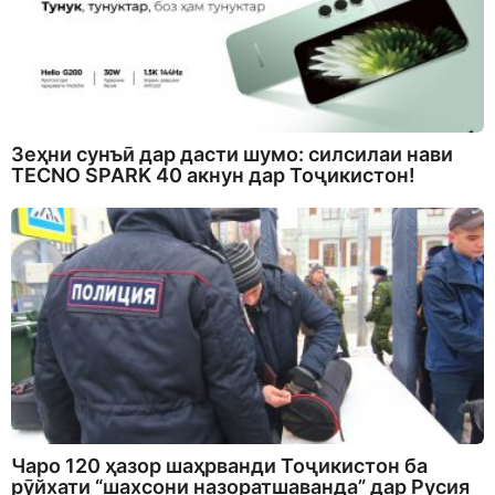
Зеҳни сунъӣ дар дасти шумо: силсилаи нави
TECNO SPARK 40 акнун дар Тоҷикистон!
Чаро 120 ҳазор шаҳрванди Тоҷикистон ба
рӯйхати “шахсони назоратшаванда” дар Русия