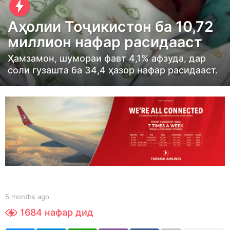
m
o
Аҳолии Тоҷикистон ба 10,72
n
миллион нафар расидааст
t
h
Ҳамзамон, шумораи фавт 4,1% афзуда, дар
соли гузашта ба 34,4 ҳазор нафар расидааст.
s
a
g
o
5
m
o
n
t
h
b
5 months ago
5
y
m
s
1684
нафар дид
S
o
a
h
n