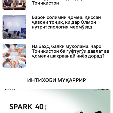
Тоҷикистон
Барои солимии ҷомеа. Қиссаи
ҷавони тоҷик, ки дар Олмон
нутритсиология меомӯзад
На баҳс, балки муколама: чаро
Тоҷикистон ба гуфтугӯи давлат ва
ҷомеаи шаҳрвандӣ ниёз дорад?
ИНТИХОБИ МУҲАРРИР