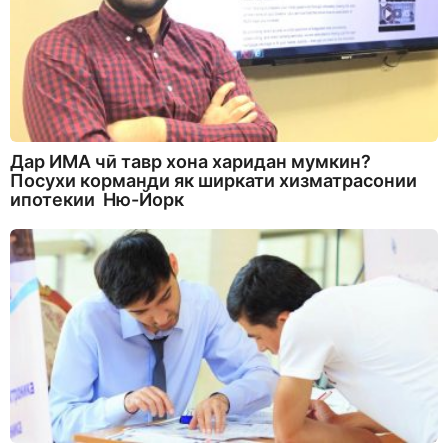
Дар ИМА чӣ тавр хона харидан мумкин?
Посухи корманди як ширкати хизматрасонии
ипотекии Ню-Йорк