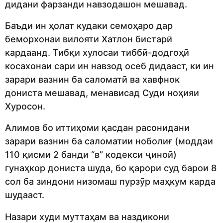
дидани фарзанди навзодашон мешавад.
Баъди ин ҳолат кудаки семоҳаро дар
беморхонаи вилояти Хатлон бистарӣ
кардаанд. Тибқи хулосаи тиббӣ-додгоҳӣ
косахонаи сари ин навзод осеб дидааст, ки ин
зарари вазнин ба саломатӣ ва хавфнок
дониста мешавад, менависад Суди ноҳияи
Хуросон.
Алимов бо иттиҳоми қасдан расонидани
зарари вазнин ба саломатии ноболиғ (моддаи
110 қисми 2 банди “в” кодекси ҷиноӣ)
гунаҳкор дониста шуда, бо қарори суд барои 8
сол ба зиндони низомаш пурзӯр маҳкум карда
шудааст.
Назари худи муттаҳам ва наздикони