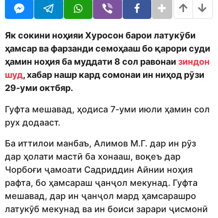
o
r
d
s
m
a
o
g
Я
к сокини ноҳия
и Хуросон
барои латукӯби
n
o
ҳамсар ва фарзанди семоҳааш
бо қарори суди
ҳамин
ноҳия ба муддати 8 сол равонаи
зиндон
шуд
, хабар нашр кард сомонаи ин ниҳод
рӯзи
29-уми октбяр
.
Гуфта мешавад, ҳодиса 7-уми июли ҳамин сол
рух додааст.
Ба иттилои манбаъ, Алимов М.Г. дар ин рӯз
дар ҳолати мастӣ ба хонааш, воқеъ дар
Чорбоғи ҷамоати Садриддин Айнии ноҳия
рафта, бо ҳамсараш ҷанҷол мекунад. Гуфта
мешавад, дар ин ҷанҷол мард ҳамсарашро
латукӯб мекунад ва ин боиси зарари ҷисмонӣ