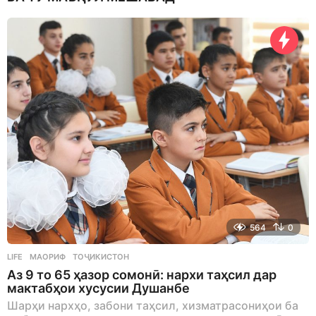
564
0
LIFE
МАОРИФ
,
ТОҶИКИСТОН
Аз 9 то 65 ҳазор сомонӣ: нархи таҳсил дар
мактабҳои хусусии Душанбе
Шарҳи нархҳо, забони таҳсил, хизматрасониҳои ба