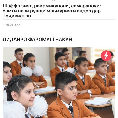
Шаффофият, рақамикунонӣ, самаранокӣ:
самти нави рушди маъмурияти андоз дар
Тоҷикистон
5 days ago
5
d
a
ДИДАНРО ФАРОМӮШ НАКУН
y
s
a
g
o