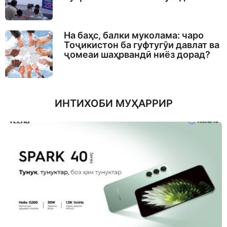
На баҳс, балки муколама: чаро
Тоҷикистон ба гуфтугӯи давлат ва
ҷомеаи шаҳрвандӣ ниёз дорад?
ИНТИХОБИ МУҲАРРИР