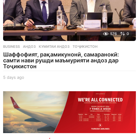
576
0
BUSINESS
АНДОЗ
,
КУМИТАИ АНДОЗ
,
ТОҶИКИСТОН
Шаффофият, рақамикунонӣ, самаранокӣ:
самти нави рушди маъмурияти андоз дар
Тоҷикистон
5 days ago
5
d
a
y
s
a
g
o