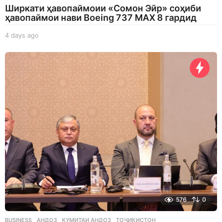
Ширкати ҳавопаймоии «Сомон Эйр» соҳиби
ҳавопаймои нави Boeing 737 MAX 8 гардид
4 days ago
4
d
a
y
s
a
g
o
576
0
BUSINESS
АНДОЗ
,
КУМИТАИ АНДОЗ
,
ТОҶИКИСТОН