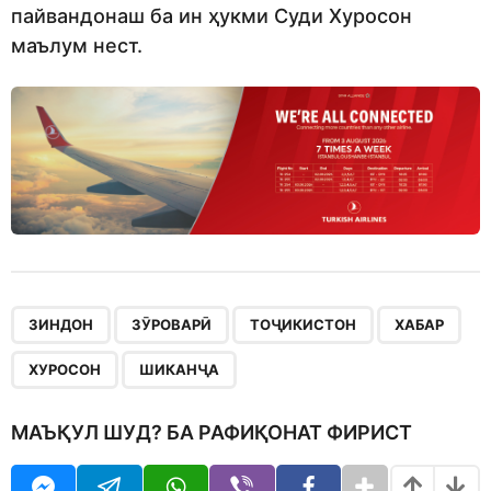
пайвандонаш ба ин ҳукми Суди Хуросон
маълум нест.
,
,
,
,
,
ЗИНДОН
ЗӮРОВАРӢ
ТОҶИКИСТОН
ХАБАР
ХУРОСОН
ШИКАНҶА
МАЪҚУЛ ШУД? БА РАФИҚОНАТ ФИРИСТ