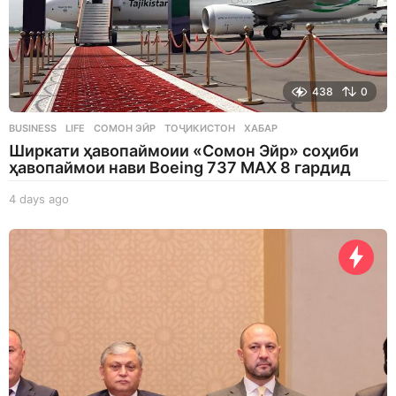
438
0
BUSINESS
,
LIFE
СОМОН ЭЙР
,
ТОҶИКИСТОН
,
ХАБАР
Ширкати ҳавопаймоии «Сомон Эйр» соҳиби
ҳавопаймои нави Boeing 737 MAX 8 гардид
4 days ago
4
d
a
y
s
a
g
o