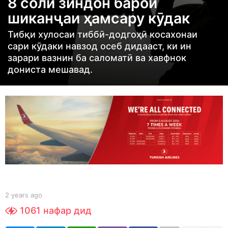
8 соли зиндон барои
a
шиканҷаи ҳамсару кӯдак
r
s
Тибқи хулосаи тиббӣ-додгоҳӣ косахонаи
сари кӯдаки навзод осеб дидааст, ки ин
a
зарари вазнин ба саломатӣ ва хавфнок
g
дониста мешавад.
o
2
y
e
a
r
s
a
g
b
2 years ago
2
o
y
y
1061
нафар дид
S
e
h
a