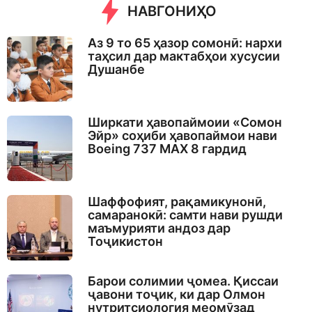
НАВГОНИҲО
Аз 9 то 65 ҳазор сомонӣ: нархи
таҳсил дар мактабҳои хусусии
Душанбе
Ширкати ҳавопаймоии «Сомон
Эйр» соҳиби ҳавопаймои нави
Boeing 737 MAX 8 гардид
Шаффофият, рақамикунонӣ,
самаранокӣ: самти нави рушди
маъмурияти андоз дар
Тоҷикистон
Барои солимии ҷомеа. Қиссаи
ҷавони тоҷик, ки дар Олмон
нутритсиология меомӯзад