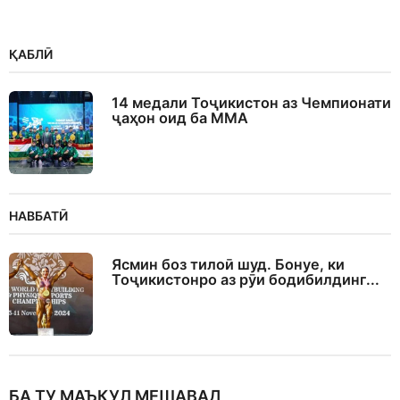
ҚАБЛӢ
14 медали Тоҷикистон аз Чемпионати
ҷаҳон оид ба ММА
НАВБАТӢ
Ясмин боз тилоӣ шуд. Бонуе, ки
Тоҷикистонро аз рӯи бодибилдинг...
БА ТУ МАЪҚУЛ МЕШАВАД