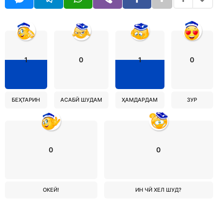
1
0
1
0
БЕҲТАРИН
АСАБӢ ШУДАМ
ҲАМДАРДАМ
ЗУР
0
0
ОКЕЙ!
ИН ЧӢ ХЕЛ ШУД?