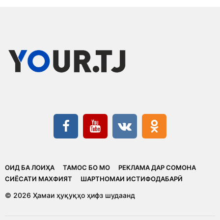
ОИД БА ЛОИҲА
ТАМОС БО МО
РЕКЛАМА ДАР СОМОНА
CИЁСАТИ МАХФИЯТ
ШАРТНОМАИ ИСТИФОДАБАРӢ
© 2026 Ҳамаи ҳуқуқҳо ҳифз шудаанд