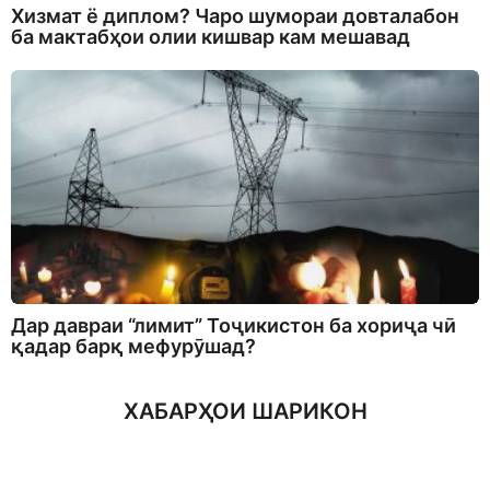
Хизмат ё диплом? Чаро шумораи довталабон
ба мактабҳои олии кишвар кам мешавад
Дар давраи “лимит” Тоҷикистон ба хориҷа чӣ
қадар барқ мефурӯшад?
ХАБАРҲОИ ШАРИКОН