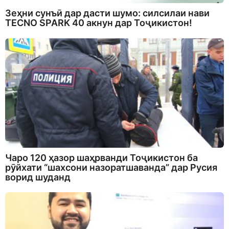
Зеҳни сунъӣ дар дасти шумо: силсилаи нави
TECNO SPARK 40 акнун дар Тоҷикистон!
Чаро 120 ҳазор шаҳрванди Тоҷикистон ба
рӯйхати “шахсони назоратшаванда” дар Русия
ворид шуданд