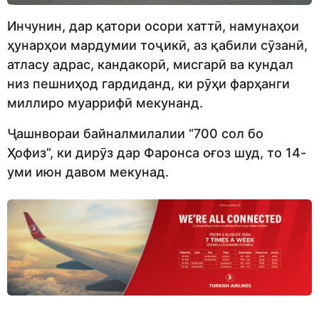
Инчунин, дар қатори осори хаттӣ, намунаҳои
ҳунарҳои мардумии тоҷикӣ, аз қабили сӯзанӣ,
атласу адрас, кандакорӣ, мисгарӣ ва кундал
низ пешниҳод гардиданд, ки рӯҳи фарҳанги
миллиро муаррифӣ мекунанд.
Ҷашнвораи байналмилалии “700 сол бо
Ҳофиз”, ки дирӯз дар Фаронса оғоз шуд, то 14-
уми июн давом мекунад.