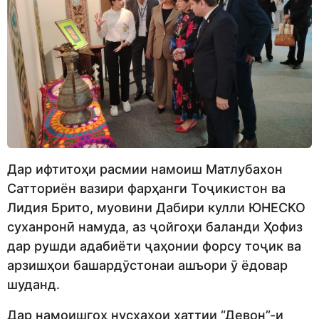
Дар ифтитоҳи расмии намоиш Матлубахон
Сатториён вазири фарҳанги Тоҷикистон ва
Лидия Брито, муовини Дабири кулли ЮНЕСКО
суханронӣ намуда, аз ҷойгоҳи баланди Ҳофиз
дар рушди адабиёти ҷаҳонии форсу тоҷик ва
арзишҳои башардӯстонаи ашъори ӯ ёдовар
шуданд.
Дар намоишгоҳ нусхаҳои хаттии “Девон”-и