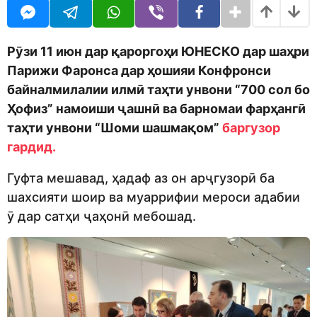
o
r
d
a
m
g
o
o
Рӯзи 11 июн дар қароргоҳи ЮНЕСКО дар шаҳри
n
Парижи Фаронса дар ҳошияи Конфронси
байналмилалии илмӣ таҳти унвони “700 сол бо
Ҳофиз” намоиши ҷашнӣ ва барномаи фарҳангӣ
таҳти унвони “Шоми шашмақом”
баргузор
гардид.
Гуфта мешавад, ҳадаф аз он арҷгузорӣ ба
шахсияти шоир ва муаррифии мероси адабии
ӯ дар сатҳи ҷаҳонӣ мебошад.