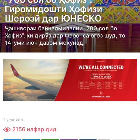
a
Гиромидошти Ҳофизи
r
Шерозӣ дар ЮНЕСКО
a
g
Ҷашнвораи байналмилалии “700 сол бо
o
Ҳофиз”, ки дирӯз дар Фаронса оғоз шуд, то
14-уми июн давом мекунад.
1
y
e
a
r
a
g
o
b
1 year ago
1
y
y
2156
нафар дид
S
e
h
a