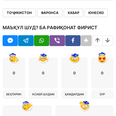
,
,
,
ТОҶИКИСТОН
ФАРОНСА
ХАБАР
ЮНЕСКО
МАЪҚУЛ ШУД? БА РАФИҚОНАТ ФИРИСТ
0
0
0
0
БЕҲТАРИН
АСАБӢ ШУДАМ
ҲАМДАРДАМ
ЗУР