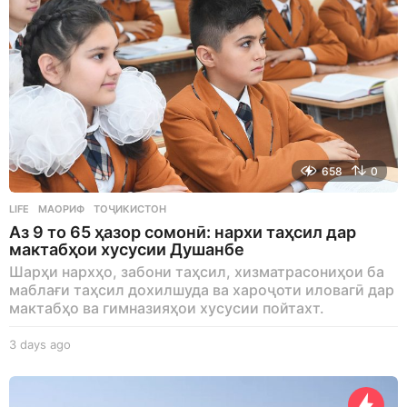
658
0
LIFE
МАОРИФ
,
ТОҶИКИСТОН
Аз 9 то 65 ҳазор сомонӣ: нархи таҳсил дар
мактабҳои хусусии Душанбе
Шарҳи нархҳо, забони таҳсил, хизматрасониҳои ба
маблағи таҳсил дохилшуда ва хароҷоти иловагӣ дар
мактабҳо ва гимназияҳои хусусии пойтахт.
3 days ago
3
d
a
y