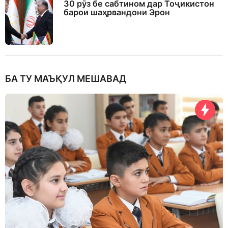
30 рӯз бе сабтином дар Тоҷикистон
барои шаҳрвандони Эрон
БА ТУ МАЪҚУЛ МЕШАВАД