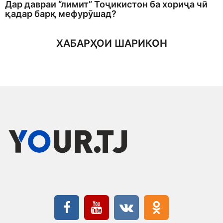
Дар давраи “лимит” Тоҷикистон ба хориҷа чӣ
қадар барқ мефурӯшад?
ХАБАРҲОИ ШАРИКОН