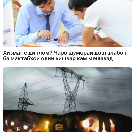
Хизмат ё диплом? Чаро шумораи довталабон
ба мактабҳои олии кишвар кам мешавад