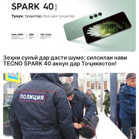
Зеҳни сунъӣ дар дасти шумо: силсилаи нави
TECNO SPARK 40 акнун дар Тоҷикистон!