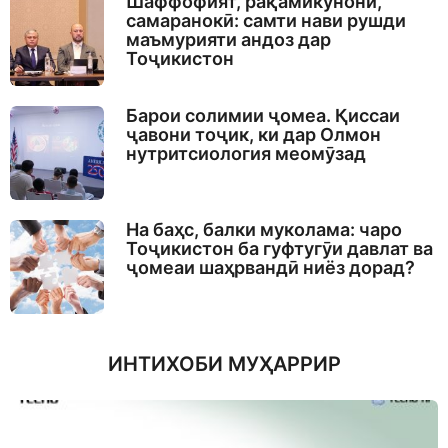
Шаффофият, рақамикунонӣ,
самаранокӣ: самти нави рушди
маъмурияти андоз дар
Тоҷикистон
Барои солимии ҷомеа. Қиссаи
ҷавони тоҷик, ки дар Олмон
нутритсиология меомӯзад
На баҳс, балки муколама: чаро
Тоҷикистон ба гуфтугӯи давлат ва
ҷомеаи шаҳрвандӣ ниёз дорад?
ИНТИХОБИ МУҲАРРИР