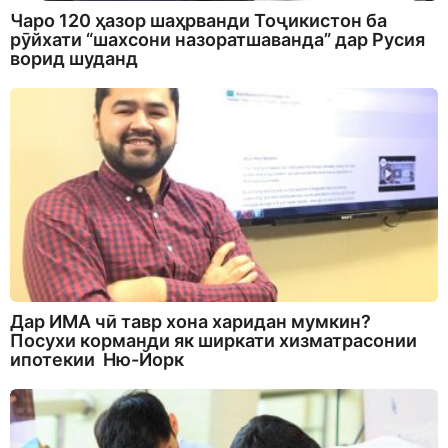
Чаро 120 ҳазор шаҳрванди Тоҷикистон ба
рӯйхати “шахсони назоратшаванда” дар Русия
ворид шуданд
Дар ИМА чӣ тавр хона харидан мумкин?
Посухи корманди як ширкати хизматрасонии
ипотекии Ню-Йорк