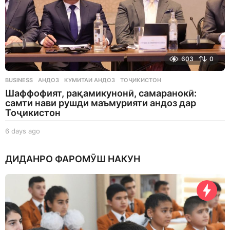
603
0
BUSINESS
АНДОЗ
,
КУМИТАИ АНДОЗ
,
ТОҶИКИСТОН
Шаффофият, рақамикунонӣ, самаранокӣ:
самти нави рушди маъмурияти андоз дар
Тоҷикистон
6 days ago
6
d
a
ДИДАНРО ФАРОМӮШ НАКУН
y
s
a
g
o