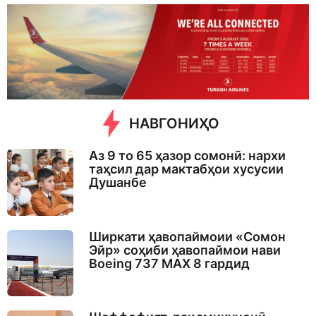
y
s
a
g
o
НАВГОНИҲО
Аз 9 то 65 ҳазор сомонӣ: нархи
таҳсил дар мактабҳои хусусии
Душанбе
Ширкати ҳавопаймоии «Сомон
Эйр» соҳиби ҳавопаймои нави
Boeing 737 MAX 8 гардид