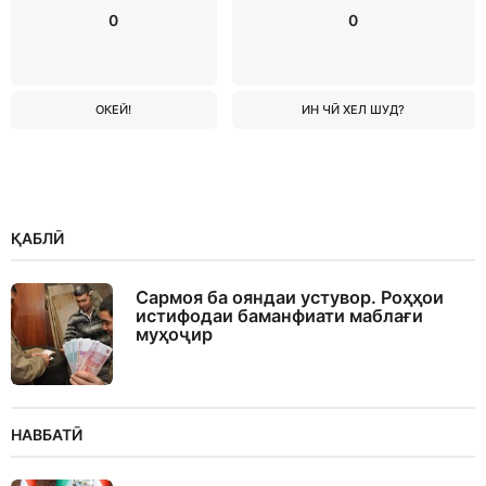
0
0
ОКЕЙ!
ИН ЧӢ ХЕЛ ШУД?
ҚАБЛӢ
Cармоя ба ояндаи устувор. Роҳҳои
истифодаи баманфиати маблағи
муҳоҷир
НАВБАТӢ