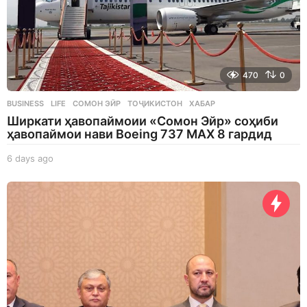
470
0
BUSINESS
,
LIFE
СОМОН ЭЙР
,
ТОҶИКИСТОН
,
ХАБАР
Ширкати ҳавопаймоии «Сомон Эйр» соҳиби
ҳавопаймои нави Boeing 737 MAX 8 гардид
6 days ago
6
d
a
y
s
a
g
o