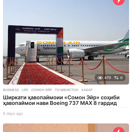
s
a
g
o
470
0
BUSINESS
,
LIFE
СОМОН ЭЙР
,
ТОҶИКИСТОН
,
ХАБАР
Ширкати ҳавопаймоии «Сомон Эйр» соҳиби
ҳавопаймои нави Boeing 737 MAX 8 гардид
6 days ago
6
d
a
y