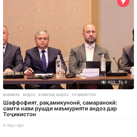
s
a
g
o
603
0
BUSINESS
АНДОЗ
,
КУМИТАИ АНДОЗ
,
ТОҶИКИСТОН
Шаффофият, рақамикунонӣ, самаранокӣ:
самти нави рушди маъмурияти андоз дар
Тоҷикистон
6 days ago
6
d
a