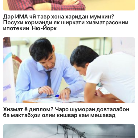
Дар ИМА чӣ тавр хона харидан мумкин?
Посухи корманди як ширкати хизматрасонии
ипотекии Ню-Йорк
Хизмат ё диплом? Чаро шумораи довталабон
ба мактабҳои олии кишвар кам мешавад