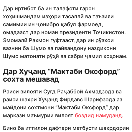
Дар иртибот ба ин талафоти гарон
хоҳишмандам изҳори тасаллӣ ва таъзияи
самимии ин ҷонибро қабул фармоед,
омадааст дар номаи президенти Тоҷикистон.
Эмомалӣ Раҳмон гуфтааст, дар ин рӯзҳои
вазнин ба Шумо ва пайвандону наздикони
Шумо матонати рӯҳӣ ва сабри ҷамил хоҳонам.
Дар Хуҷанд “Мактаби Оксфорд”
сохта мешавад
Раиси вилояти Суғд Раҷаббой Аҳмадзода ва
раиси шаҳри Хуҷанд Фирдавс Шарифзода аз
майдони сохтмони “Мактаби Оксфорд” дар
маркази маъмурии вилоят
боздид намуданд
.
Бино ба иттилои дафтари матбуоти шаҳрдории