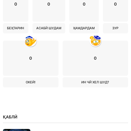
0
0
0
0
БЕҲТАРИН
АСАБӢ ШУДАМ
ҲАМДАРДАМ
ЗУР
0
0
ОКЕЙ!
ИН ЧӢ ХЕЛ ШУД?
ҚАБЛӢ