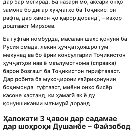
дар бар мегирад. Ба назари мо, аксари онҳо
замоне бо дигар ҳуҷҷатҳо ба Тоҷикистон
рафта, дар ҳамон ҷо қарор доранд”, – изҳор
доштааст Мирзоев.
Ба гуфтаи номбурда, масалан шахс қонунӣ ба
Русия омада, лекин ҳуҷҷатҳояшро гум
мекунад ва бо ёрии консулгарии Тоҷикистон
ҳуҷҷатҳои нав ё маълумотнома (справка)
барои бозгашт ба Тоҷикистон гирифтаааст.
Дар робита ба муҳоҷирони ғайриқонунии
боқимонда гуфтааст, миёни онҳо бисёр
касоне ҳастанд, ки ҳамагӣ як ё ду
қонуншикании маъмурӣ доранд.
Ҳалокати 3 ҷавон дар садамае
дар шоҳроҳи Душанбе – Файзобод