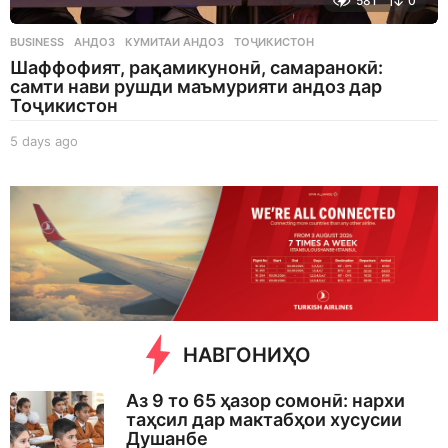
581
0
BUSINESS
АНДОЗ
,
КУМИТАИ АНДОЗ
,
ТОҶИКИСТОН
Шаффофият, рақамикунонӣ, самаранокӣ:
самти нави рушди маъмурияти андоз дар
Тоҷикистон
5 days ago
5
d
a
y
s
a
g
o
НАВГОНИҲО
Аз 9 то 65 ҳазор сомонӣ: нархи
таҳсил дар мактабҳои хусусии
Душанбе