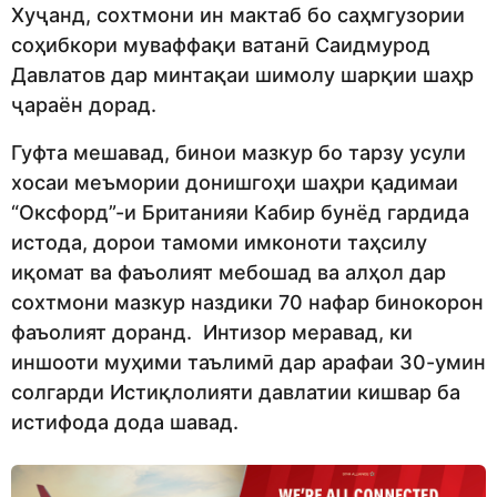
Хуҷанд, сохтмони ин мактаб бо саҳмгузории
соҳибкори муваффақи ватанӣ Саидмурод
Давлатов дар минтақаи шимолу шарқии шаҳр
ҷараён дорад.
Гуфта мешавад, бинои мазкур бо тарзу усули
хосаи меъмории донишгоҳи шаҳри қадимаи
“Оксфорд”-и Британияи Кабир бунёд гардида
истода, дорои тамоми имконоти таҳсилу
иқомат ва фаъолият мебошад ва алҳол дар
сохтмони мазкур наздики 70 нафар бинокорон
фаъолият доранд. Интизор меравад, ки
иншооти муҳими таълимӣ дар арафаи 30-умин
солгарди Истиқлолияти давлатии кишвар ба
истифода дода шавад.