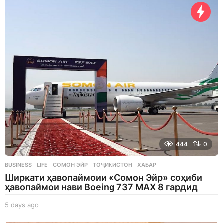
y
s
a
g
o
444
0
BUSINESS
,
LIFE
СОМОН ЭЙР
,
ТОҶИКИСТОН
,
ХАБАР
Ширкати ҳавопаймоии «Сомон Эйр» соҳиби
ҳавопаймои нави Boeing 737 MAX 8 гардид
5 days ago
5
d