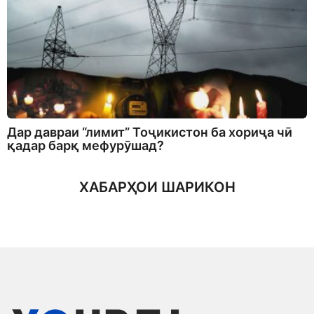
Дар давраи “лимит” Тоҷикистон ба хориҷа чӣ
қадар барқ мефурӯшад?
ХАБАРҲОИ ШАРИКОН