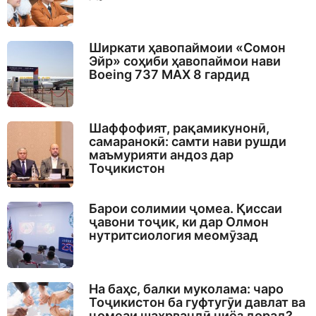
Ширкати ҳавопаймоии «Сомон
Эйр» соҳиби ҳавопаймои нави
Boeing 737 MAX 8 гардид
Шаффофият, рақамикунонӣ,
самаранокӣ: самти нави рушди
маъмурияти андоз дар
Тоҷикистон
Барои солимии ҷомеа. Қиссаи
ҷавони тоҷик, ки дар Олмон
нутритсиология меомӯзад
На баҳс, балки муколама: чаро
Тоҷикистон ба гуфтугӯи давлат ва
ҷомеаи шаҳрвандӣ ниёз дорад?