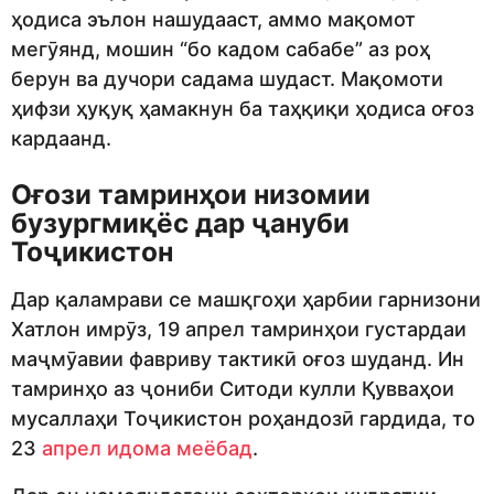
ҳодиса эълон нашудааст, аммо мақомот
мегӯянд, мошин “бо кадом сабабе” аз роҳ
берун ва дучори садама шудаст. Мақомоти
ҳифзи ҳуқуқ ҳамакнун ба таҳқиқи ҳодиса оғоз
кардаанд.
Оғози тамринҳои низомии
бузургмиқёс дар ҷануби
Тоҷикистон
Дар қаламрави се машқгоҳи ҳарбии гарнизони
Хатлон имрӯз, 19 апрел тамринҳои густардаи
маҷмӯавии фавриву тактикӣ оғоз шуданд. Ин
тамринҳо аз ҷониби Ситоди кулли Қувваҳои
мусаллаҳи Тоҷикистон роҳандозӣ гардида, то
23
апрел идома меёбад
.