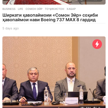
BUSINESS
,
LIFE
СОМОН ЭЙР
,
ТОҶИКИСТОН
,
ХАБАР
Ширкати ҳавопаймоии «Сомон Эйр» соҳиби
ҳавопаймои нави Boeing 737 MAX 8 гардид
5 days ago
5
d
a
y
s
a
g
o