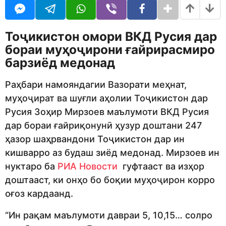
U
r
R
s
a
Тоҷикистон омори ВКД Русия дар
g
o
бораи муҳоҷирони ғайрирасмиро
барзиёд медонад
Раҳбари намояндагии Вазорати меҳнат,
муҳоҷират ва шуғли аҳолии Тоҷикистон дар
Русия Зоҳир Мирзоев маълумоти ВКД Русия
дар бораи ғайриқонунӣ ҳузур доштани 247
ҳазор шаҳрвандони Тоҷикистон дар ин
кишварро аз будаш зиёд медонад. Мирзоев ин
нуктаро ба
РИА Новости
гуфтааст ва изҳор
доштааст, ки онҳо бо боқии муҳоҷирон корро
оғоз кардаанд.
“Ин рақам маълумоти давраи 5, 10,15… солро