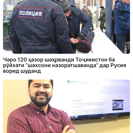
Чаро 120 ҳазор шаҳрванди Тоҷикистон ба
рӯйхати “шахсони назоратшаванда” дар Русия
ворид шуданд