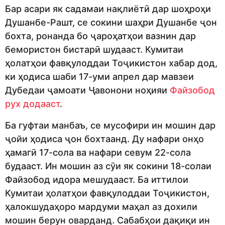
Бар асари як садамаи нақлиётӣ дар шоҳроҳи
Душанбе-Рашт, се сокини шаҳри Душанбе ҷон
бохта, ронанда бо ҷароҳатҳои вазнин дар
бемористон бистарӣ шудааст. Кумитаи
ҳолатҳои фавқулоддаи Тоҷикистон хабар дод,
ки ҳодиса шаби 17-уми апрел дар мавзеи
Дубедаи ҷамоати Ҷавонони ноҳияи
Файзобод
рух додааст
.
Ба гуфтаи манбаъ, се мусофири ин мошин дар
ҷойи ҳодиса ҷон бохтаанд. Ду нафари онҳо
ҳамагӣ 17-сола ва нафари севум 22-сола
будааст. Ин мошин аз сӯи як сокини 18-солаи
Файзобод идора мешудааст. Ба иттилои
Кумитаи ҳолатҳои фавқулоддаи Тоҷикистон,
ҳалокшудаҳоро мардуми маҳал аз дохили
мошин берун оварданд. Сабабҳои дақиқи ин