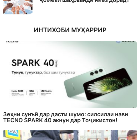
ИНТИХОБИ МУҲАРРИР
Зеҳни сунъӣ дар дасти шумо: силсилаи нави
TECNO SPARK 40 акнун дар Тоҷикистон!