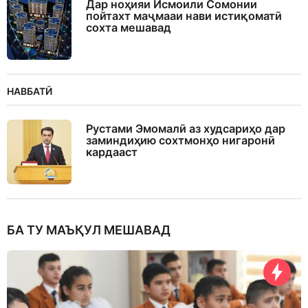
Дар ноҳияи Исмоили Сомонии
пойтахт маҷмааи нави истиқоматӣ
сохта мешавад
НАВБАТӢ
Рустами Эмомалӣ аз худсариҳо дар
заминдиҳию сохтмонҳо нигаронӣ
кардааст
БА ТУ МАЪҚУЛ МЕШАВАД