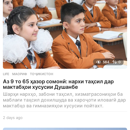
584
0
LIFE
МАОРИФ
,
ТОҶИКИСТОН
Аз 9 то 65 ҳазор сомонӣ: нархи таҳсил дар
мактабҳои хусусии Душанбе
Шарҳи нархҳо, забони таҳсил, хизматрасониҳои ба
маблағи таҳсил дохилшуда ва хароҷоти иловагӣ дар
мактабҳо ва гимназияҳои хусусии пойтахт.
2 days ago
2
d
a