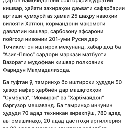
Дар он намояндагони сохторҳои қудратии
кишвар, ҳайати захираҳои даъвати сафарбарии
артиши ҷумҳурӣ аз ҳамаи 25 шаҳру навоҳии
вилояти Хатлон, кормандони мақомоти
давлатии кишвар, сарбозону афсарони
пойгоҳи низомии 201-уми Русия дар
Тоҷикистон иштирок мекунанд, хабар дод ба
“Азия-Плюс” сардори маркази матбуоти
Вазорати мудофиаи кишвар полковник
Фаридун Маҳмадализода.
Ба гуфтаи ӯ, тамринҳо бо иштироки ҳудуди 50
ҳазор нафар ҳарбиён дар машқгоҳҳои
“Сумбула”, “Момирак” ва “Ҳарбмайдон”
баргузор мешаванд. Ба тамринҳо инчунин
ҳудуди 70 адад техникаи зиреҳпӯш, 780 адад
автомашинаҳо, 20 адад дастгоҳи артиллерия