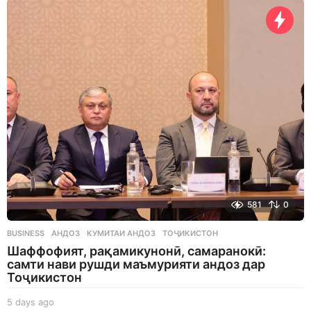
a
y
s
a
g
o
581
0
BUSINESS
АНДОЗ
,
КУМИТАИ АНДОЗ
,
ТОҶИКИСТОН
Шаффофият, рақамикунонӣ, самаранокӣ:
самти нави рушди маъмурияти андоз дар
Тоҷикистон
5 days ago
5