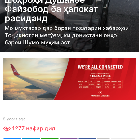
r
Файзобод ба ҳалокат
s
расиданд
a
g
Мо мухтасар дар бораи тозатарин хабарҳои
o
Тоҷикистон мегӯем, ки донистани онҳо
5
барои Шумо муҳим аст.
y
e
a
r
s
a
g
o
b
5 years ago
5
y
y
1277
нафар дид
Y
e
O
a