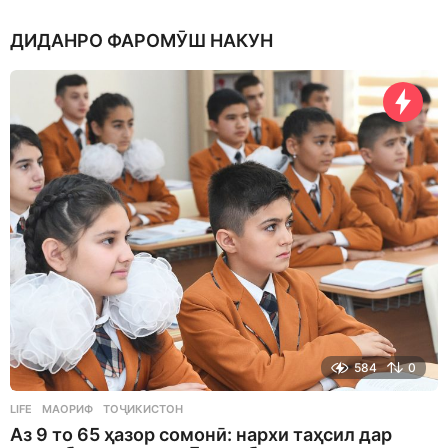
d
a
ДИДАНРО ФАРОМӮШ НАКУН
y
s
a
g
o
584
0
LIFE
МАОРИФ
,
ТОҶИКИСТОН
Аз 9 то 65 ҳазор сомонӣ: нархи таҳсил дар