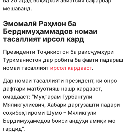
ва 20 адад воҳидҳои авиатсия сафарбар
мешаванд.
Эмомалӣ Раҳмон ба
Бердимуҳаммадов номаи
тасаллият ирсол кард
Президенти Тоҷикистон ба раисҷумҳури
Туркманистон дар робита ба фавти падараш
номаи тасаллият
ирсол кардааст
.
Дар номаи тасаллияти президент, ки онро
дафтари матбуотияш нашр кардааст,
омадааст: “Муҳтарам Гурбангули
Мяликгулиевич, Хабари даргузашти падари
соҳибэҳтироми Шумо – Мяликгули
Бердимуҳамедов боиси андӯҳи амиқи мо
гардид”.