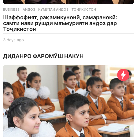
BUSINESS
АНДОЗ
,
КУМИТАИ АНДОЗ
,
ТОҶИКИСТОН
Шаффофият, рақамикунонӣ, самаранокӣ:
самти нави рушди маъмурияти андоз дар
Тоҷикистон
3 days ago
3
d
a
ДИДАНРО ФАРОМӮШ НАКУН
y
s
a
g
o