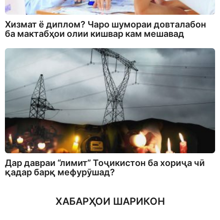
Хизмат ё диплом? Чаро шумораи довталабон
ба мактабҳои олии кишвар кам мешавад
Дар давраи “лимит” Тоҷикистон ба хориҷа чӣ
қадар барқ мефурӯшад?
ХАБАРҲОИ ШАРИКОН