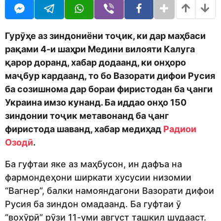
o
r
d
s
m
a
o
g
Гурӯҳе аз зиндониёни тоҷик, ки дар маҳбаси
n
o
рақами 4-и шаҳри Медини вилояти Калуга
қарор доранд, хабар додаанд, ки онҳоро
маҷбур кардаанд, то бо Вазорати дифои Русия
ба созишнома дар бораи фиристодан ба ҷанги
Украина имзо кунанд. Ба иддао онҳо 150
зиндонии тоҷик метавонанд ба ҷанг
фиристода шаванд, хабар медиҳад
Радиои
Озодӣ
.
Ба гуфтаи яке аз маҳбусон, ин дафъа на
фармондеҳони ширкати хусусии низомии
“Вагнер”, балки намояндагони Вазорати дифои
Русия ба зиндон омадаанд. Ба гуфтаи ӯ
“вохӯрӣ” рӯзи 11-уми август ташкил шудааст.