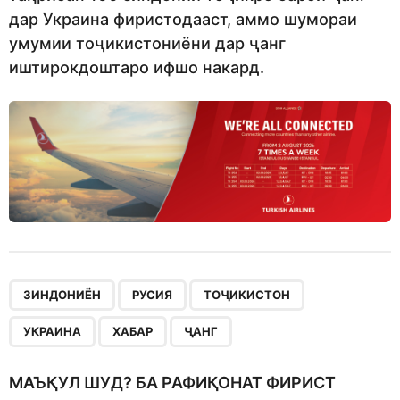
дар Украина фиристодааст, аммо шумораи
умумии тоҷикистониёни дар ҷанг
иштирокдоштаро ифшо накард.
,
,
,
,
,
ЗИНДОНИЁН
РУСИЯ
ТОҶИКИСТОН
УКРАИНА
ХАБАР
ҶАНГ
МАЪҚУЛ ШУД? БА РАФИҚОНАТ ФИРИСТ