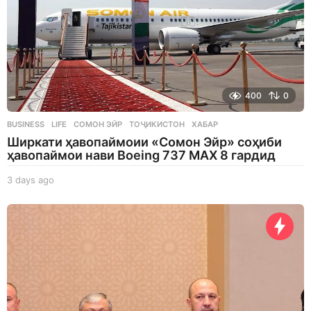
400
0
BUSINESS
,
LIFE
СОМОН ЭЙР
,
ТОҶИКИСТОН
,
ХАБАР
Ширкати ҳавопаймоии «Сомон Эйр» соҳиби
ҳавопаймои нави Boeing 737 MAX 8 гардид
3 days ago
3
d
a
y
s
a
g
o