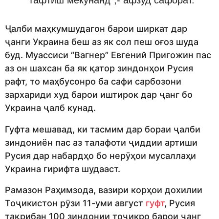
Ҷалби маҳкумшудагон барои ширкат дар
ҷанги Украина беш аз як сол пеш оғоз шуда
буд. Муассиси “Вагнер” Евгений Пригожин пас
аз он шахсан ба як қатор зиндонҳои Русия
рафт, то маҳбусонро ба сафи сарбозони
зархариди худ барои иштирок дар ҷанг бо
Украина ҷалб кунад.
Гуфта мешавад, ки тасмим дар бораи ҷалби
зиндониён пас аз талафоти ҷиддии артиши
Русия дар набардҳо бо нерӯҳои мусаллаҳи
Украина гирифта шудааст.
Рамазон Раҳимзода, вазири корҳои дохилии
Тоҷикистон рӯзи 11-уми август
гуфт
, Русия
тақрибан 100 зиндонии тоҷикро барои ҷанг