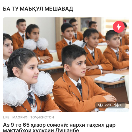
БА ТУ МАЪҚУЛ МЕШАВАД
220
0
LIFE
МАОРИФ
,
ТОҶИКИСТОН
Аз 9 то 65 ҳазор сомонӣ: нархи таҳсил дар
мактабҳои хусусии Душанбе