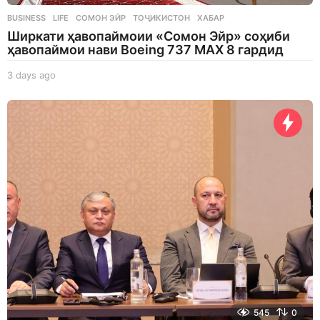
BUSINESS
,
LIFE
СОМОН ЭЙР
,
ТОҶИКИСТОН
,
ХАБАР
Ширкати ҳавопаймоии «Сомон Эйр» соҳиби
ҳавопаймои нави Boeing 737 MAX 8 гардид
3 days ago
3
d
a
y
s
a
g
o
545
0