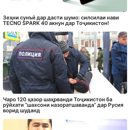
Зеҳни сунъӣ дар дасти шумо: силсилаи нави
TECNO SPARK 40 акнун дар Тоҷикистон!
Чаро 120 ҳазор шаҳрванди Тоҷикистон ба
рӯйхати “шахсони назоратшаванда” дар Русия
ворид шуданд