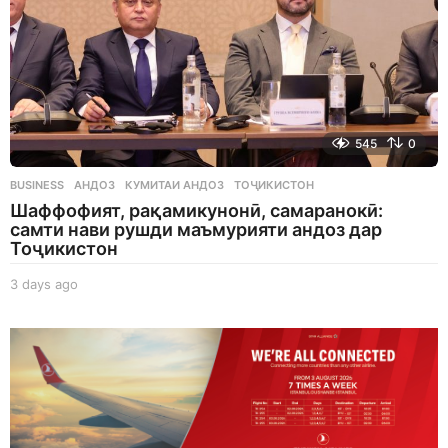
545
0
BUSINESS
АНДОЗ
,
КУМИТАИ АНДОЗ
,
ТОҶИКИСТОН
Шаффофият, рақамикунонӣ, самаранокӣ:
самти нави рушди маъмурияти андоз дар
Тоҷикистон
3 days ago
3
d
a
y
s
a
g
o