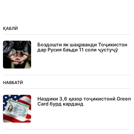
ҚАБЛӢ
Боздошти як шаҳрванди Тоҷикистон
дар Русия баъди 11 соли ҷустуҷӯ
НАВБАТӢ
Наздики 3,6 ҳазор тоҷикистонӣ Green
Card бурд карданд