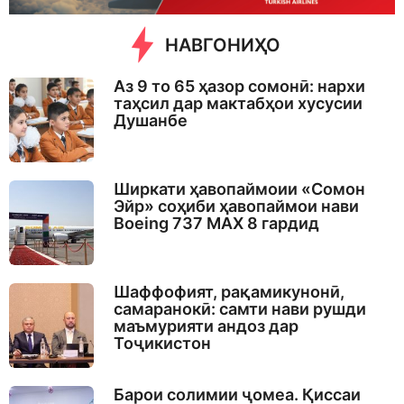
НАВГОНИҲО
Аз 9 то 65 ҳазор сомонӣ: нархи
таҳсил дар мактабҳои хусусии
Душанбе
Ширкати ҳавопаймоии «Сомон
Эйр» соҳиби ҳавопаймои нави
Boeing 737 MAX 8 гардид
Шаффофият, рақамикунонӣ,
самаранокӣ: самти нави рушди
маъмурияти андоз дар
Тоҷикистон
Барои солимии ҷомеа. Қиссаи