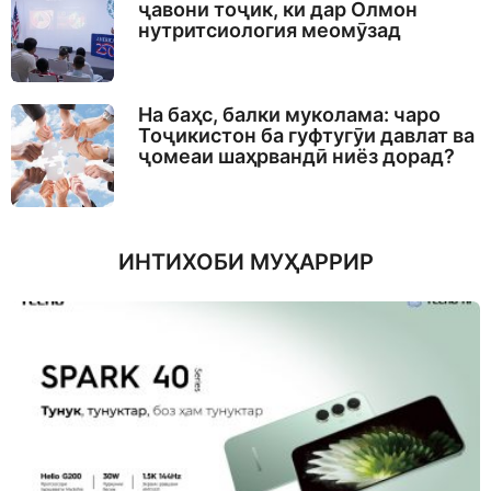
ҷавони тоҷик, ки дар Олмон
нутритсиология меомӯзад
На баҳс, балки муколама: чаро
Тоҷикистон ба гуфтугӯи давлат ва
ҷомеаи шаҳрвандӣ ниёз дорад?
ИНТИХОБИ МУҲАРРИР