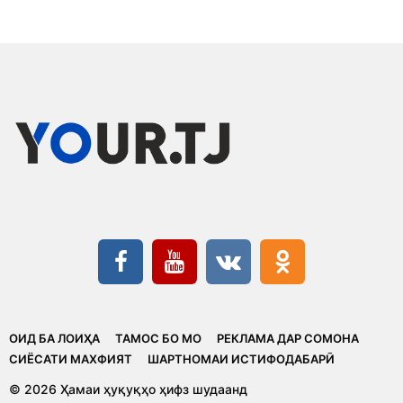
ОИД БА ЛОИҲА
ТАМОС БО МО
РЕКЛАМА ДАР СОМОНА
CИЁСАТИ МАХФИЯТ
ШАРТНОМАИ ИСТИФОДАБАРӢ
© 2026 Ҳамаи ҳуқуқҳо ҳифз шудаанд