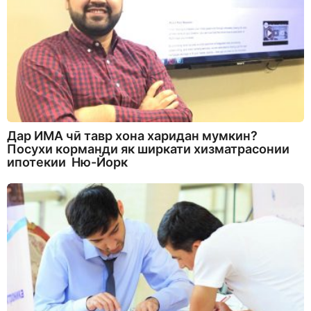
Дар ИМА чӣ тавр хона харидан мумкин?
Посухи корманди як ширкати хизматрасонии
ипотекии Ню-Йорк