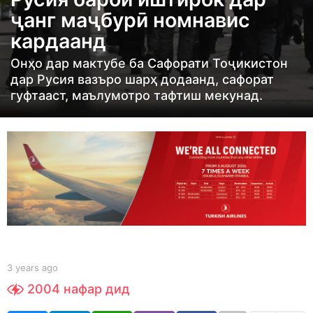
r
ҷанг маҷбурӣ номнавис
s
кардаанд
a
g
Онҳо дар мактубе ба Сафорати Тоҷикистон
o
дар Русия вазъро шарҳ додаанд, сафорат
3
гуфтааст, маълумотро тафтиш мекунад.
y
e
a
r
s
a
g
o
b
3 years ago
3
y
y
2004
нафар дид
S
e
h
a