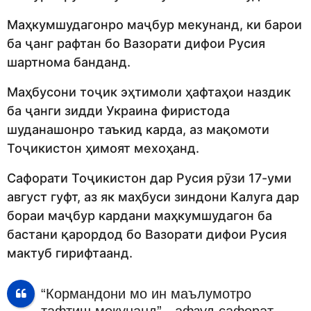
Маҳкумшудагонро маҷбур мекунанд, ки барои
ба ҷанг рафтан бо Вазорати дифои Русия
шартнома банданд.
Маҳбусони тоҷик эҳтимоли ҳафтаҳои наздик
ба ҷанги зидди Украина фиристода
шуданашонро таъкид карда, аз мақомоти
Тоҷикистон ҳимоят мехоҳанд.
Сафорати Тоҷикистон дар Русия рӯзи 17-уми
август гуфт, аз як маҳбуси зиндони Калуга дар
бораи маҷбур кардани маҳкумшудагон ба
бастани қарордод бо Вазорати дифои Русия
мактуб гирифтаанд.
“Кормандони мо ин маълумотро
тафтиш мекунанд”,- афзуд сафорат.