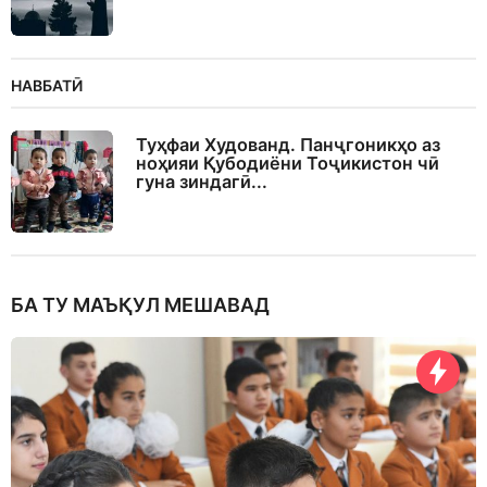
НАВБАТӢ
Туҳфаи Худованд. Панҷгоникҳо аз
ноҳияи Қубодиёни Тоҷикистон чӣ
гуна зиндагӣ...
БА ТУ МАЪҚУЛ МЕШАВАД