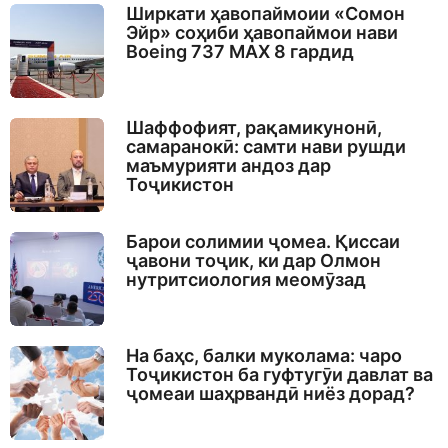
Ширкати ҳавопаймоии «Сомон
Эйр» соҳиби ҳавопаймои нави
Boeing 737 MAX 8 гардид
Шаффофият, рақамикунонӣ,
самаранокӣ: самти нави рушди
маъмурияти андоз дар
Тоҷикистон
Барои солимии ҷомеа. Қиссаи
ҷавони тоҷик, ки дар Олмон
нутритсиология меомӯзад
На баҳс, балки муколама: чаро
Тоҷикистон ба гуфтугӯи давлат ва
ҷомеаи шаҳрвандӣ ниёз дорад?