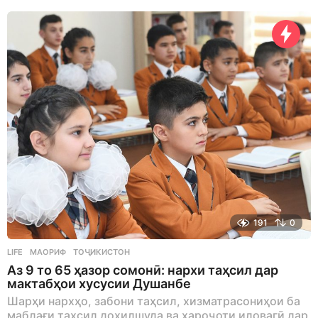
s
a
g
o
191
0
LIFE
МАОРИФ
,
ТОҶИКИСТОН
Аз 9 то 65 ҳазор сомонӣ: нархи таҳсил дар
мактабҳои хусусии Душанбе
Шарҳи нархҳо, забони таҳсил, хизматрасониҳои ба
маблағи таҳсил дохилшуда ва хароҷоти иловагӣ дар