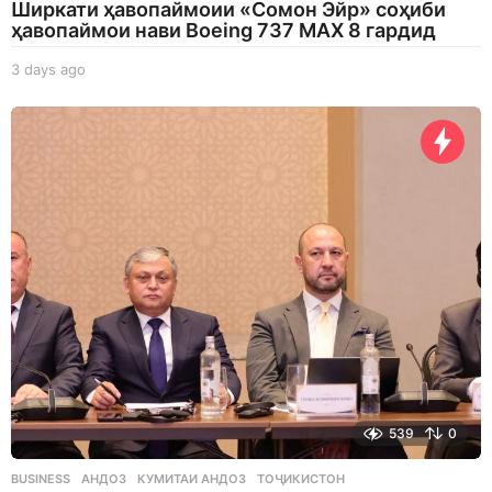
Ширкати ҳавопаймоии «Сомон Эйр» соҳиби
ҳавопаймои нави Boeing 737 MAX 8 гардид
3 days ago
3
d
a
y
s
a
g
o
539
0
BUSINESS
АНДОЗ
,
КУМИТАИ АНДОЗ
,
ТОҶИКИСТОН