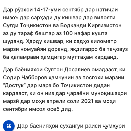
Дар рӯзҳои 14-17-уми сентябр дар натиҷаи
низоъ дар сарҳади ду кишвар дар вилояти
Суғди Тоҷикистон ва Бодканди Қирғизистон
аз ду тараф бештар аз 100 нафар кушта
шуданд. Ҳарду кишвар, ки садҳо километр
марзи номуайян доранд, якдигарро ба таҷовуз
ба қаламрави ҳамдигар муттаҳам карданд.
Дар баёнияҳои Султон Досалиев омадааст, ки
Содир Ҷабборов ҳамчунин аз посгоҳи марзии
“Достук” дар марз бо Тоҷикистон дидан
кардааст, ки он низ дар ҷараёни муноқишаҳои
марзӣ дар моҳи апрели соли 2021 ва моҳи
сентябри имсол осеб дид.
Дар баёнияҳои сухангӯи раиси ҷумҳури