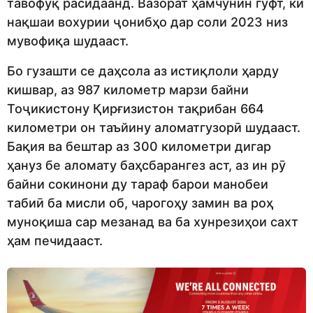
тавофуқ расидаанд. Вазорат ҳамчунин гуфт, ки
нақшаи вохурии ҷонибҳо дар соли 2023 низ
мувофиқа шудааст.
Бо гузашти се даҳсола аз истиқлоли ҳарду
кишвар, аз 987 километр марзи байни
Тоҷикистону Қирғизистон тақрибан 664
километри он таъйину аломатгузорӣ шудааст.
Бақия ва бештар аз 300 километри дигар
ҳануз бе аломату баҳсбарангез аст, аз ин рӯ
байни сокинони ду тараф барои манобеи
табиӣ ба мисли об, чарогоҳу замин ва роҳ
муноқиша сар мезанад ва ба хунрезиҳои сахт
ҳам печидааст.