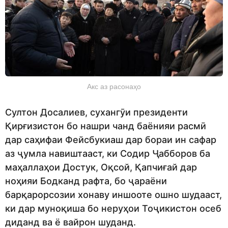
Акс аз расонаҳо
Султон Досалиев, сухангӯи президенти
Қирғизистон бо нашри чанд баёнияи расмӣ
дар саҳифаи Фейсбукиаш дар бораи ин сафар
аз ҷумла навиштааст, ки Содир Ҷабборов ба
маҳаллаҳои Достук, Оқсой, Қапчиғай дар
ноҳияи Бодканд рафта, бо ҷараёни
барқарорсозии хонаву иншооте ошно шудааст,
ки дар муноқиша бо неруҳои Тоҷикистон осеб
диданд ва ё вайрон шуданд.