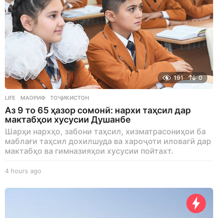
191
0
LIFE
МАОРИФ
,
ТОҶИКИСТОН
Аз 9 то 65 ҳазор сомонӣ: нархи таҳсил дар
мактабҳои хусусии Душанбе
Шарҳи нархҳо, забони таҳсил, хизматрасониҳои ба
маблағи таҳсил дохилшуда ва хароҷоти иловагӣ дар
мактабҳо ва гимназияҳои хусусии пойтахт.
4 hours ago
4
h
o
u
r
s