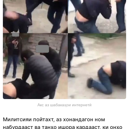
Акс аз шабакаҳои интернетӣ
Милитсияи пойтахт, аз хонандагон ном
набурдааст ва танҳо ишора кардааст, ки онҳо