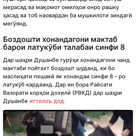
мерасад ва мақомот омилҳои онро рашку
ҳасад ва тоб наовардан ба мушкилоти зиндагӣ
мегӯянд.
Боздошти хонандагони мактаб
барои латукӯби талабаи синфи 8
Дар шаҳри Душанбе гурӯҳи хонандагони чанд
мактаби пойтахт боздошт шуданд, ки бо
маслиҳати пешакӣ як хонандаи синфи 8 – ро
латукӯб кардаанд. Дар ин бора Раёсати
Вазорати корҳои дохилӣ (РВКД) дар шаҳри
Душанбе
иттилоъ дод.