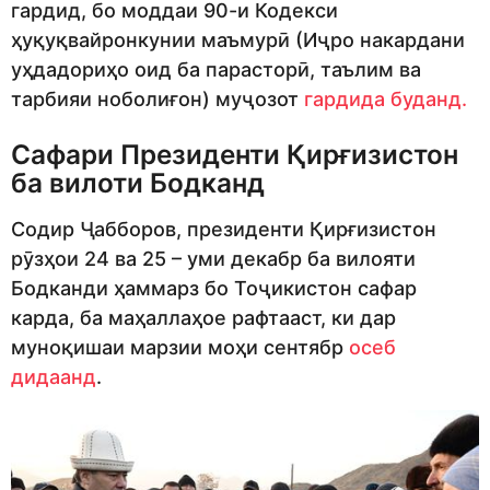
гардид, бо моддаи 90-и Кодекси
ҳуқуқвайронкунии маъмурӣ (Иҷро накардани
уҳдадориҳо оид ба парасторӣ, таълим ва
тарбияи ноболиғон) муҷозот
гардида буданд.
Сафари Президенти Қирғизистон
ба вилоти Бодканд
Содир Ҷабборов, президенти Қирғизистон
рӯзҳои 24 ва 25 – уми декабр ба вилояти
Бодканди ҳаммарз бо Тоҷикистон сафар
карда, ба маҳаллаҳое рафтааст, ки дар
муноқишаи марзии моҳи сентябр
осеб
дидаанд
.