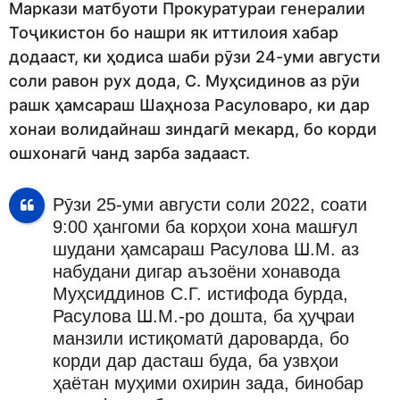
Маркази матбуоти Прокуратураи генералии
Тоҷикистон бо нашри як иттилоия хабар
додааст, ки ҳодиса шаби рӯзи 24-уми августи
соли равон рух дода, С. Муҳсидинов аз рӯи
рашк ҳамсараш Шаҳноза Расуловаро, ки дар
хонаи волидайнаш зиндагӣ мекард, бо корди
ошхонагӣ чанд зарба задааст.
Рӯзи 25-уми августи соли 2022, соати
9:00 ҳангоми ба корҳои хона машғул
шудани ҳамсараш Расулова Ш.М. аз
набудани дигар аъзоёни хонавода
Муҳсиддинов С.Г. истифода бурда,
Расулова Ш.М.-ро дошта, ба ҳуҷраи
манзили истиқоматӣ дароварда, бо
корди дар дасташ буда, ба узвҳои
ҳаётан муҳими охирин зада, бинобар