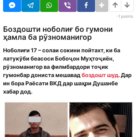
o
o
r
d
s
m
a
-1
points
o
g
n
o
Боздошти ноболиғ бо гумони
ҳамла ба рӯзноманигор
Н
оболиғи 17
–
солаи сокини пойтахт, ки
ба
латукӯби беасоси
Бобоҷон Муҳтоҷиён,
рӯзноманигор ва филмбардори тоҷик
гумонбар дониста мешавад
боздошт шуд
.
Дар
ин бора
Раёсати ВКД дар шаҳри Душанбе
хабар дод.