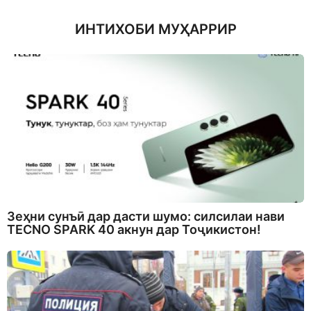
ИНТИХОБИ МУҲАРРИР
Зеҳни сунъӣ дар дасти шумо: силсилаи нави
TECNO SPARK 40 акнун дар Тоҷикистон!