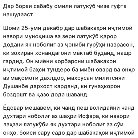
Дар бораи сабабу омили латукӯб чизе гуфта
нашудааст.
Шоми 25-уми декабр дар шабакаҳои иҷтимоӣ
навори муноқиша ва зери латукӯб қарор
додани як ноболиғ аз ҷониби гурӯҳи наврасон,
ки зоҳиран хонандагони мактаб буданд, нашр
гардид. Он миёни корбарони шабакаҳои
иҷтимоӣ баҳси тундеро ба миён овард ва онҳо
аз мақомоти дахлдор, махсусан милитсияи
Душанбе дархост карданд, ки гунаҳкорон
боздошт ва ҷазо дода шаванд.
Ёдовар мешавем, ки чанд пеш волидайни чанд
духтари ноболиғ аз шаҳри Исфара, ки навори
лаҳзаи латукӯби як духтари ноболиғ аз сӯи
онҳо, боиси сару садо дар шабакаҳои иҷтимоӣ