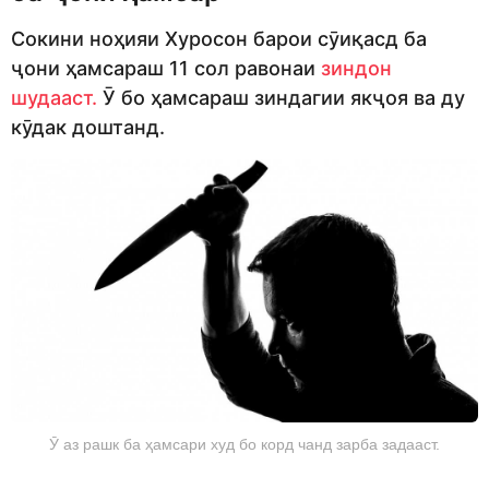
Сокини ноҳияи Хуросон барои сӯиқасд ба
ҷони ҳамсараш 11 сол равонаи
зиндон
шудааст.
Ӯ бо ҳамсараш зиндагии якҷоя ва ду
кӯдак доштанд.
Ӯ аз рашк ба ҳамсари худ бо корд чанд зарба задааст.