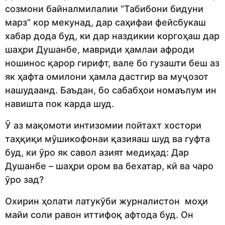
созмони байналмилалии “Табибони бидуни
марз” кор мекунад, дар саҳифаи фейсбукаш
хабар дода буд, ки дар наздикии коргоҳаш дар
шаҳри Душанбе, мавриди ҳамлаи афроди
ношинос қарор гирифт, вале бо гузашти беш аз
як ҳафта омилони ҳамла дастгир ва муҷозот
нашудаанд. Баъдан, бо сабабҳои номаълум ин
навишта пок карда шуд.
Ӯ аз мақомоти интизомии пойтахт хостори
таҳқиқи мӯшикофонаи қазияаш шуд ва гуфта
буд, ки ӯро як савол азият медиҳад: Дар
Душанбе – шаҳри ором ва бехатар, кӣ ва чаро
ӯро зад?
Охирин ҳолати латукӯби журналистон моҳи
майи соли равон иттифоқ афтода буд. Он