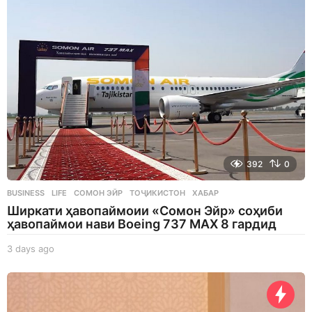
a
g
o
392
0
BUSINESS
,
LIFE
СОМОН ЭЙР
,
ТОҶИКИСТОН
,
ХАБАР
Ширкати ҳавопаймоии «Сомон Эйр» соҳиби
ҳавопаймои нави Boeing 737 MAX 8 гардид
3 days ago
3
d
a
y
s