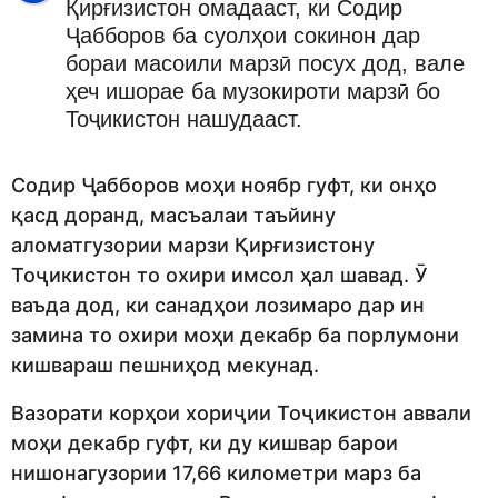
Қирғизистон омадааст, ки Содир
Ҷабборов ба суолҳои сокинон дар
бораи масоили марзӣ посух дод, вале
ҳеч ишорае ба музокироти марзӣ бо
Тоҷикистон нашудааст.
Содир Ҷабборов моҳи ноябр гуфт, ки онҳо
қасд доранд, масъалаи таъйину
аломатгузории марзи Қирғизистону
Тоҷикистон то охири имсол ҳал шавад. Ӯ
ваъда дод, ки санадҳои лозимаро дар ин
замина то охири моҳи декабр ба порлумони
кишвараш пешниҳод мекунад.
Вазорати корҳои хориҷии Тоҷикистон аввали
моҳи декабр гуфт, ки ду кишвар барои
нишонагузории 17,66 километри марз ба