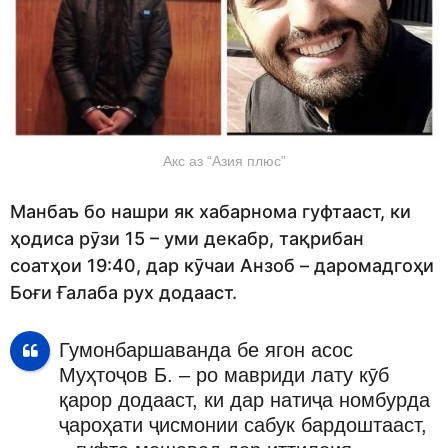
Акс аз “Азия плюс”
Манбаъ бо нашри як хабарнома гуфтааст, ки
ҳодиса рӯзи 15 – уми декабр, тақрибан
соатҳои 19:40, дар кӯчаи Анзоб – даромадгоҳи
Боғи Ғалаба рух додааст.
Гумонбаршаванда бе ягон асос
Муҳтоҷов Б. – ро мавриди лату кӯб
қарор додааст, ки дар натиҷа номбурда
ҷароҳати ҷисмонии сабук бардоштааст,