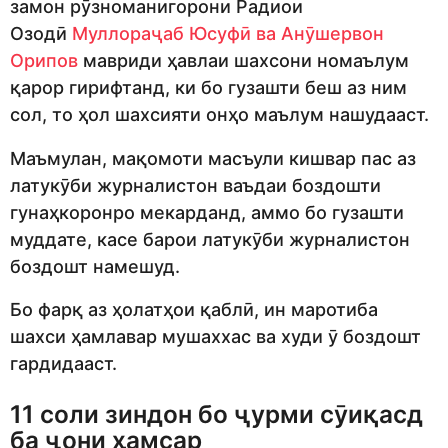
замон рӯзноманигорони Радиои
Озодӣ
Муллораҷаб Юсуфӣ ва Анӯшервон
Орипов
мавриди ҳавлаи шахсони номаълум
қарор гирифтанд, ки бо гузашти беш аз ним
сол, то ҳол шахсияти онҳо маълум нашудааст.
Маъмулан, мақомоти масъули кишвар пас аз
латукӯби журналистон ваъдаи боздошти
гунаҳкоронро мекарданд, аммо бо гузашти
муддате, касе барои латукӯби журналистон
боздошт намешуд.
Бо фарқ аз ҳолатҳои қаблӣ, ин маротиба
шахси ҳамлавар мушаххас ва худи ӯ боздошт
гардидааст.
11 соли зиндон бо ҷурми сӯиқасд
ба ҷони ҳамсар