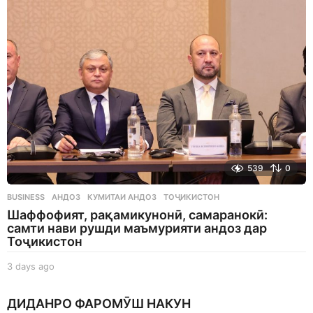
a
g
o
539
0
BUSINESS
АНДОЗ
,
КУМИТАИ АНДОЗ
,
ТОҶИКИСТОН
Шаффофият, рақамикунонӣ, самаранокӣ:
самти нави рушди маъмурияти андоз дар
Тоҷикистон
3 days ago
3
d
a
ДИДАНРО ФАРОМӮШ НАКУН
y