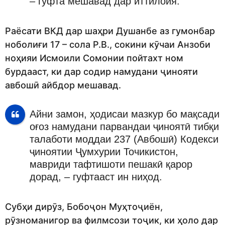
– гуфта мешавад дар иттилоия.
Раёсати ВКД дар шаҳри Душанбе аз гумонбар
ноболиғи 17 – сола Р.В., сокини кӯчаи Анзоби
ноҳияи Исмоили Сомонии пойтахт ном
бурдааст, ки дар содир намудани ҷинояти
авбошӣ айбдор мешавад.
Айни замон, ҳодисаи мазкур бо мақсади
оғоз намудани парвандаи ҷиноятӣ тибқи
талаботи моддаи 237 (Авбошӣ) Кодекси
ҷиноятии Ҷумхурии Точикистон,
мавриди тафтишоти пешакӣ қарор
дорад, – гуфтааст ин ниҳод.
Субҳи дирӯз, Бобоҷон Муҳтоҷиён,
рӯзноманигор ва филмсози тоҷик, ки ҳоло дар