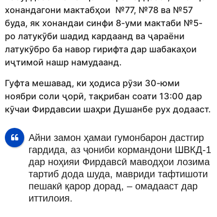
хонандагони мактабҳои №77, №78 ва №57
буда, як хонандаи синфи 8-уми мактаби №5-
ро латукӯби шадид кардаанд ва ҷараёни
латукӯбро ба навор гирифта дар шабакаҳои
иҷтимоӣ нашр намудаанд.
Гуфта мешавад, ки ҳодиса рӯзи 30-юми
ноябри соли ҷорӣ, тақрибан соати 13:00 дар
кӯчаи Фирдавсии шаҳри Душанбе рух додааст.
Айни замон ҳамаи гумонбарон дастгир
гардида, аз ҷониби кормандони ШВКД-1
дар ноҳияи Фирдавсӣ маводҳои лозима
тартиб дода шуда, мавриди тафтишоти
пешакӣ қарор дорад, – омадааст дар
иттилоия.