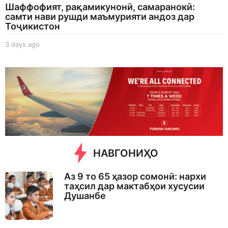
Шаффофият, рақамикунонӣ, самаранокӣ:
самти нави рушди маъмурияти андоз дар
Тоҷикистон
3 days ago
3
d
a
y
s
a
g
o
НАВГОНИҲО
Аз 9 то 65 ҳазор сомонӣ: нархи
таҳсил дар мактабҳои хусусии
Душанбе