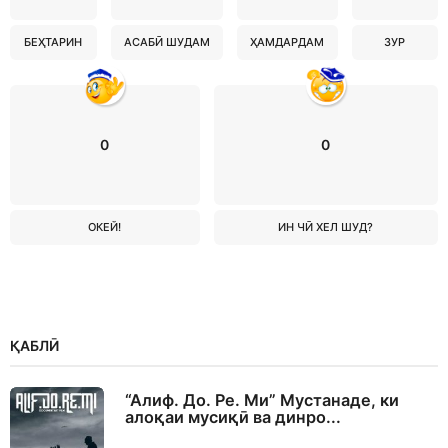
БЕҲТАРИН
АСАБӢ ШУДАМ
ҲАМДАРДАМ
ЗУР
0
0
ОКЕЙ!
ИН ЧӢ ХЕЛ ШУД?
ҚАБЛӢ
“Алиф. До. Ре. Ми” Мустанаде, ки
алоқаи мусиқӣ ва динро...