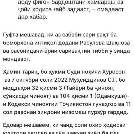
доду фиғон бардоштани ҳамсараш аз
ҷойи ҳодиса ғайб задааст, – омадааст
дар хабар.
Гуфта мешавад, ки аз сабаби сари вақт ба
беморхона интиқол додани Расулова Шаҳноза
ва расонидани ёрии саривақтии тиббӣ ӯ зинда
мондааст.
Ҳамин тариқ, бо ҳукми Суди ноҳияи Хуросон
аз 7 октябри соли 2022 Муҳсиддинов С.Г. бо
моддаҳои 32 қисми 3 (Тайёрӣ ба ҷиноят,
сўиқасди ҷиноят) ва 104 қисми 1 (Одамкушӣ)-
и Кодекси ҷиноятии Тоҷикистон гунаҳгор ва 11
сол равонаи зиндони низомаш пурзӯр гардид.
Ёдовар мешавем, ки чанд соли охир ҳодисаи
куштори ҳамсар аз сӯи шавҳар зиёд ба гӯш