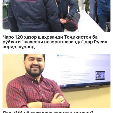
Чаро 120 ҳазор шаҳрванди Тоҷикистон ба
рӯйхати “шахсони назоратшаванда” дар Русия
ворид шуданд
Дар ИМА чӣ тавр хона харидан мумкин?